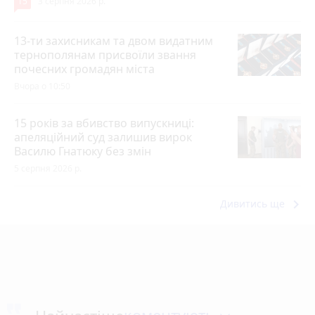
15
3 серпня 2026 р.
13-ти захисникам та двом видатним
тернополянам присвоїли звання
почесних громадян міста
Вчора о 10:50
15 років за вбивство випускниці:
апеляційний суд залишив вирок
Василю Гнатюку без змін
5 серпня 2026 р.
keyboard_arrow_right
Дивитись ще