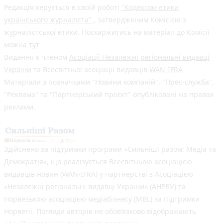
Редакція керується в своїй роботі
"Кодексом етики
українського журналіста"
, затвердженим Комісією з
журналістської етики. Поскаржитись на матеріал до Комісії
можна
тут
Видання є членом
Асоціації Незалежні регіональні видавці
України
та Всесвітньої асоціації видавців
WAN-IFRA
Матеріали з позначками "Новини компаній", "Прес-служба",
"Реклама" та "Партнерський проєкт" опубліковані на правах
реклами.
Здійснено за підтримки програми «Сильніші разом: Медіа та
Демократія», що реалізується Всесвітньою асоціацією
видавців новин (WAN-IFRA) у партнерстві з Асоціацією
«Незалежні регіональні видавці України» (АНРВУ) та
Норвезькою асоціацією медіабізнесу (MBL) за підтримки
Норвегії. Погляди авторів не обов’язково відображають