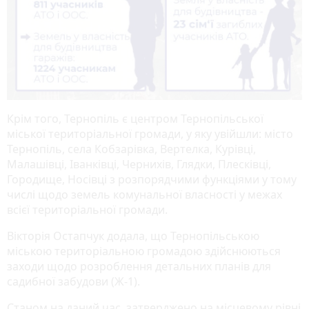
Крім того, Тернопіль є центром Тернопільської
міської територіальної громади, у яку увійшли: місто
Тернопіль, села Кобзарівка, Вертелка, Курівці,
Малашівці, Іванківці, Чернихів, Глядки, Плесківці,
Городище, Носівці з розпорядчими функціями у тому
числі щодо земель комунальної власності у межах
всієї територіальної громади.
Вікторія Остапчук додала, що Тернопільською
міською територіальною громадою здійснюються
заходи щодо розроблення детальних планів для
садибної забудови (Ж-1).
Станом на даний час, затверджено на місцевому рівні