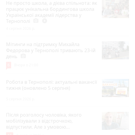
Не просто школа, а дієва спільнота: як
працює унікальна бордингова школа
Української академії лідерства у
Тернополі
photo_camera
play_circle_filled
4 серпня 2026 р.
Мітинги на підтримку Михайла
Федорова у Тернополі тривають 23-ій
день
photo_camera
6
Вчора о 21:00
Робота в Тернополі: актуальні вакансії
тижня (оновлено 5 серпня)
5 серпня 2026 р.
Після розголосу чоловіка, якого
мобілізували з відстрочкою,
відпустили. Але з умовою…