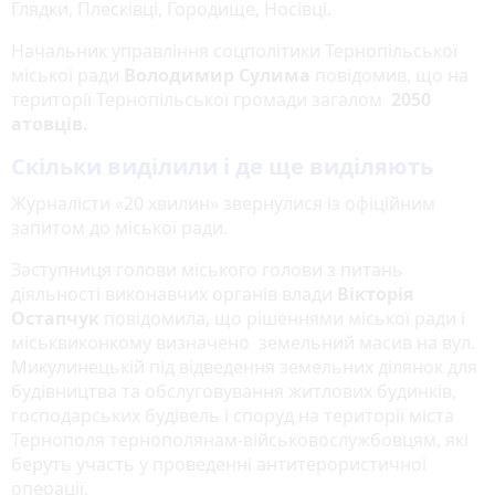
Глядки, Плесківці, Городище, Носівці.
Начальник управління соцполітики Тернопільської
міської ради
Володимир Сулима
повідомив, що на
території Тернопільської громади загалом
2050
атовців.
Скільки виділили і де ще виділяють
Журналісти «20 хвилин» звернулися із офіційним
запитом до міської ради.
Заступниця голови міського голови з питань
діяльності виконавчих органів влади
Вікторія
Остапчук
повідомила, що рішеннями міської ради і
міськвиконкому визначено земельний масив на вул.
Микулинецькій під відведення земельних ділянок для
будівництва та обслуговування житлових будинків,
господарських будівель і споруд на території міста
Тернополя тернополянам-військовослужбовцям, які
беруть участь у проведенні антитерористичної
операції.