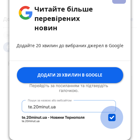
Читайте більше
перевірених
Додайте 20 хвилин до вибраних джерел у
Google
новин
земля
Додайте 20 хвилин до вибраних джерел в Google
Коментарі
ДОДАТИ 20 ХВИЛИН В GOOGLE
Опублікувати коментар