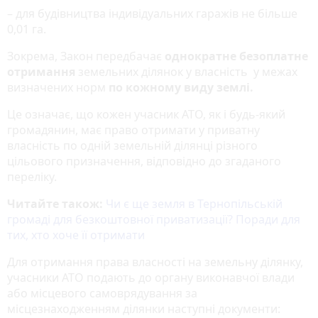
– для будівництва індивідуальних гаражів не більше
0,01 га.
Зокрема, Закон передбачає
однократне безоплатне
отримання
земельних ділянок у власність у межах
визначених норм
по кожному виду землі.
Це означає, що кожен учасник АТО, як і будь-який
громадянин, має право отримати у приватну
власність по одній земельній ділянці різного
цільового призначення, відповідно до згаданого
переліку.
Читайте також:
Чи є ще земля в Тернопільській
громаді для безкоштовної приватизації? Поради для
тих, хто хоче її отримати
Для отримання права власності на земельну ділянку,
учасники АТО подають до органу виконавчої влади
або місцевого самоврядування за
місцезнаходженням ділянки наступні документи: