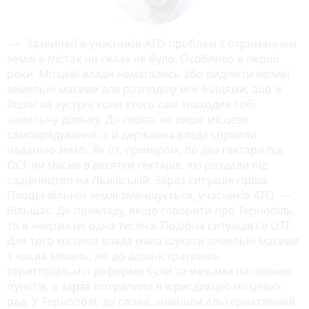
— Зазвичай в учасників АТО проблем з отриманням
землі в містах чи селах не було. Особливо в перші
роки. Місцеві влади намагались або виділяти великі
земельні масиви для розподілу між бійцями, або ж
йшли на зустріч коли хтось сам знаходив собі
земельну ділянку. До слова, не лише місцеве
самоврядування, а й державна влада сприяли
наданню землі. Як от, приміром, по два гектари під
ОСГ чи масив в десятки гектарів, які роздали під
садівництво на Львівській. Зараз ситуація гірша.
Площа вільної землі зменшується, учасників АТО —
більшає. До прикладу, якщо говорити про Тернопіль,
то в «черзі» не одна тисяча. Подібна ситуація і в ОТГ.
Для того місцева влада мала шукати земельні масиви
з числа земель, які до адміністративно-
територіальної реформи були за межами населених
пунктів, а зараз потрапили в юрисдикцію місцевих
рад. У Тернополі, до слова, знайшли альтернативний