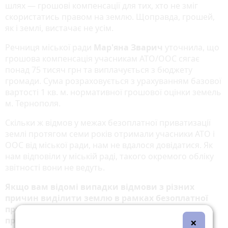
шлях — грошові компенсації для тих, хто не зміг
скористатись правом на землю. Щоправда, грошей,
як і землі, вистачає не усім.
Речниця міської ради
Мар'яна Зварич
уточнила, що
грошова компенсація учасникам АТО/ООС сягає
понад 75 тисяч грн та виплачується з бюджету
громади. Сума розраховується з урахуванням базової
вартості 1 кв. м. нормативної грошової оцінки земель
м. Тернополя.
Скільки ж відмов у межах безоплатної приватизації
землі протягом семи років отримали учасники АТО і
ООС від міської ради, нам не вдалося довідатися. Як
нам відповіли у міській раді, такого окремого обліку
звітності вони не ведуть.
Якщо вам відомі випадки відмови з різних
причин виділити землю в рамках безоплатної
приватизації учаснику АТО чи ООС, повідомте
про це редакцію у коментарях.
×