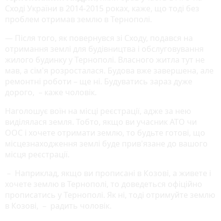
Сході України в 2014-2015 роках, каже, що тоді без
проблем отримав землю в Тернополі.
— Після того, як повернувся зі Сходу, подався на
отримання землі для будівництва і обслуговування
жилого будинку у Тернополі. Власного житла тут не
мав, а сім'я розросталася. Будова вже завершена, але
ремонтні роботи – ще ні. Будуватись зараз дуже
дорого, – каже чоловік.
Наголошує воїн на місці реєстрації, адже за нею
виділялася земля. Тобто, якщо ви учасник АТО чи
ООС і хочете отримати землю, то будьте готові, що
місцезнаходження землі буде прив'язане до вашого
місця реєстрації.
– Наприклад, якщо ви прописані в Козові, а живете і
хочете землю в Тернополі, то доведеться офіційно
прописатись у Тернополі. Як ні, тоді отримуйте землю
в Козові, – радить чоловік.