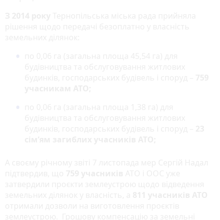
З 2014 року
Тернопільська міська рада прийняла
рішення щодо передачі безоплатно у власність
земельних ділянок:
по 0,06 га (загальна площа 45,54 га) для
будівництва та обслуговування житлових
будинків, господарських будівель і споруд –
759
учасникам АТО;
по 0,06 га (загальна площа 1,38 га) для
будівництва та обслуговування житлових
будинків, господарських будівель і споруд –
23
сім’ям загиблих учасників АТО;
А своєму річному звіті 7 листопада мер Сергій Надал
підтвердив, що
759 учасників
АТО і ООС уже
затвердили проєкти землеустрою щодо відведення
земельних ділянок у власність, а
811 учасників АТО
отримали дозволи на виготовлення проєктів
землеустрою. Грошову компенсацію за земельні