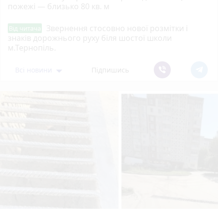
пожежі — близько 80 кв. м
Звернення стосовно нової розмітки і
Від читача
знаків дорожнього руху біля шостої школи
м.Тернопіль.
Всі новини
Підпишись