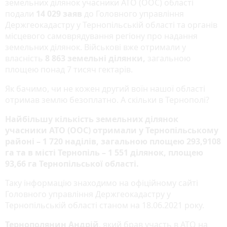
земельних ділянок учасники АТО (ООС) області
подали
14 029 заяв
до Головного управління
Держгеокадастру у Тернопільській області та органів
місцевого самоврядування регіону про надання
земельних ділянок. Військові вже отримали у
власність
8 863 земельні ділянки,
загальною
площею понад 7 тисяч гектарів.
Як бачимо, чи не кожен другий воїн нашої області
отримав землю безоплатно. А скільки в Тернополі?
Найбільшу кількість земельних ділянок
учасники АТО (ООС) отримали у Тернопільському
районі – 1 720 наділів, загальною площею 293,9108
га та в місті Тернопіль – 1 551 ділянок, площею
93,66 га Тернопільської області.
Таку інформацію знаходимо на офіційному сайті
Головного управління Держгеокадастру у
Тернопільській області станом на 18.06.2021 року.
Тернополянин Андрій
, який брав участь в АТО на