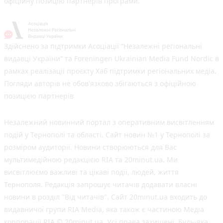
офіційну позицію партнерів програми.
Здійснено за підтримки Асоціації “Незалежні регіональні
видавці України” та Foreningen Ukrainian Media Fund Nordic в
рамках реалізації проєкту Хаб підтримки регіональних медіа.
Погляди авторів не обов'язково збігаються з офіційною
позицією партнерів
Незалежний новинний портал з оперативним висвітленням
подій у Тернополі та області. Сайт новин №1 у Тернополі за
розміром аудиторії. Новини створюються для Вас
мультимедійною редакцією RIA та 20minut.ua. Ми
висвітлюємо важливі та цікаві події, людей, життя
Тернополя. Редакція запрошує читачів додавати власні
новини в розділ "Від читачів". Сайт 20minut.ua входить до
видавничої групи RIA Media, яка також є частиною Медіа
корпорації RIA © 20minut.ua. Усі права захищені. Будь-яка