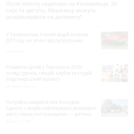
Після потопу квартири на Коновальця, 20
сирі та цвітуть. Мешканці можуть
розраховувати на допомогу?
У Скоморохах п'яний водій вчинив
ДТП під час втечі від патрульних
за годину
Розвиток дітей у Тернополі 2026:
огляд гуртків, секцій, клубів та студій
(партнерський проєкт)
28 липня 2026 р.
Потрійна аварія в селі Колодне:
одного з водіїв заблокувало всередині
авто, серед постраждалих — дитина
Вчора о 17:04