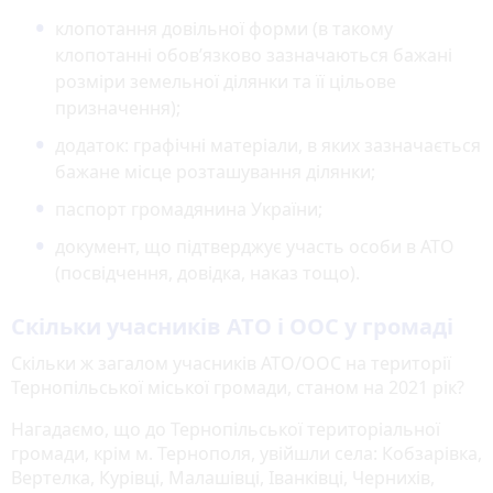
клопотання довільної форми (в такому
клопотанні обов’язково зазначаються бажані
розміри земельної ділянки та її цільове
призначення);
додаток: графічні матеріали, в яких зазначається
бажане місце розташування ділянки;
паспорт громадянина України;
документ, що підтверджує участь особи в АТО
(посвідчення, довідка, наказ тощо).
Скільки учасників АТО і ООС у громаді
Скільки ж загалом учасників АТО/ООС на території
Тернопільської міської громади, станом на 2021 рік?
Нагадаємо, що до Тернопільської територіальної
громади, крім м. Тернополя, увійшли села: Кобзарівка,
Вертелка, Курівці, Малашівці, Іванківці, Чернихів,