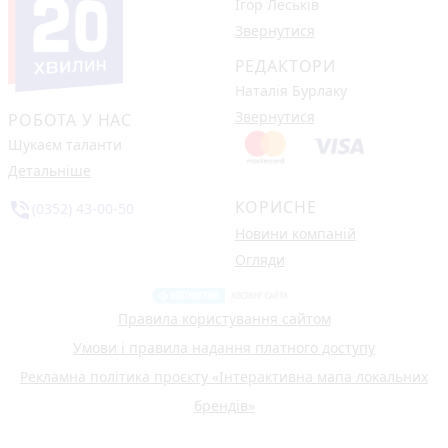
Ігор Леськів
Звернутися
РЕДАКТОРИ
Наталія Бурлаку
Звернутися
РОБОТА У НАС
Шукаєм таланти
Детальніше
КОРИСНЕ
phone_in_talk
(0352) 43-00-50
Новини компаній
Огляди
Правила користування сайтом
Умови і правила надання платного доступу
Рекламна політика проєкту «Інтерактивна мапа локальних
брендів»