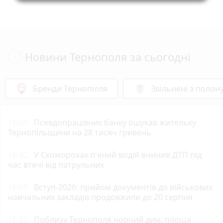
Новини Тернополя за сьогодні
Бренди Тернопілля
Звільнені з полон
18:00
Псевдопрацівник банку ошукав жительку
Тернопільщини на 28 тисяч гривень
16:42
У Скоморохах п'яний водій вчинив ДТП під
час втечі від патрульних
16:05
Вступ-2026: прийом документів до військових
навчальних закладів продовжили до 20 серпня
15:29
Поблизу Тернополя чорний дим: площа