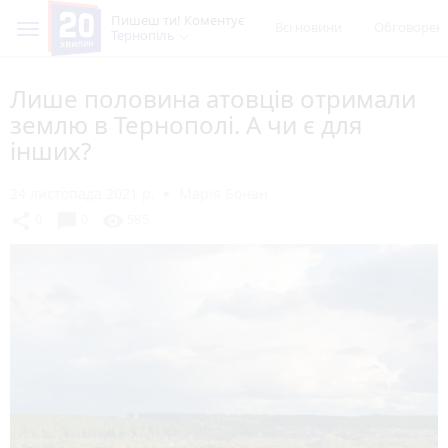
Пишеш ти! Коментує
Всі новини
Обговорен
Тернопіль
Лише половина атовців отримали
землю в Тернополі. А чи є для
інших?
24 листопада 2021 р.
Марія Бочан
chat_bubble
share
visibility
0
0
585