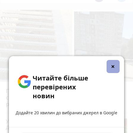
×
Читайте більше
перевірених
Після потопу квартири на Коновальця, 20
новин
сирі та цвітуть. Мешканці можуть
розраховувати на допомогу?
Додайте 20 хвилин до вибраних джерел в Google
У Скоморохах п'яний водій вчинив
ДТП під час втечі від патрульних