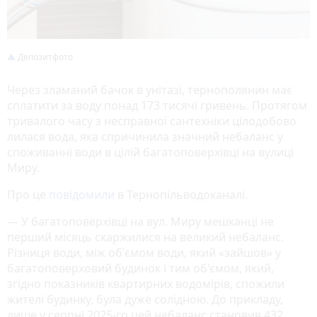
Депозитфото
Через зламаний бачок в унітазі, тернополянин має
сплатити за воду понад 173 тисячі гривень. Протягом
тривалого часу з несправної сантехніки цілодобово
лилася вода, яка спричинила значний небаланс у
споживанні води в цілій багатоповерхівці на вулиці
Миру.
Про це
повідомили
в Тернопільводоканалі.
— У багатоповерхівці на вул. Миру мешканці не
перший місяць скаржилися на великий небаланс.
Різниця води, між об'ємом води, який «зайшов» у
багатоповерховий будинок і тим об'ємом, який,
згідно показників квартирних водомірів, спожили
жителі будинку, була дуже солідною. До прикладу,
лише у серпні 2025-го цей небаланс становив 432