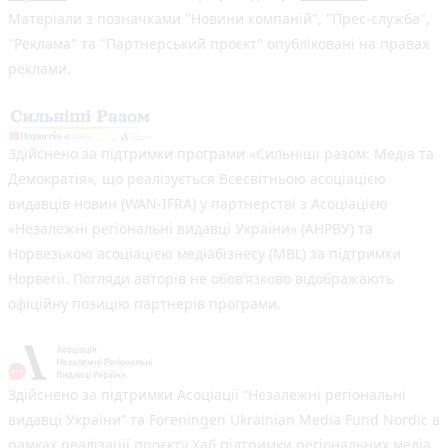
Матеріали з позначками "Новини компаній", "Прес-служба",
"Реклама" та "Партнерський проєкт" опубліковані на правах
реклами.
Здійснено за підтримки програми «Сильніші разом: Медіа та
Демократія», що реалізується Всесвітньою асоціацією
видавців новин (WAN-IFRA) у партнерстві з Асоціацією
«Незалежні регіональні видавці України» (АНРВУ) та
Норвезькою асоціацією медіабізнесу (MBL) за підтримки
Норвегії. Погляди авторів не обов’язково відображають
офіційну позицію партнерів програми.
Здійснено за підтримки Асоціації “Незалежні регіональні
видавці України” та Foreningen Ukrainian Media Fund Nordic в
рамках реалізації проєкту Хаб підтримки регіональних медіа.