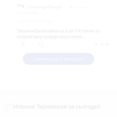
Олександр Пільгун
Татьяна
reply
Евгеньевна
22 вересня 2025 р.
Татьяна Евгеньевна ну а на 170 тисяч то
скільки часу та вода мала текти...
reply
share
remove
add
0
Дивитись ще 5 відповідей
Новини Тернополя за сьогодні