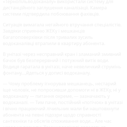
«Тернопільводоканалу» використали систему для
дистанційного заглушення каналізації. Камера
системи підтвердила побоювання фахівців.
Ситуація вимагала негайного втручання спеціалістів.
Завдяки сприянню ЖЕКу і мешканців
багатоповерхівки після тривалих зусиль
водоканалівці втрапили в квартиру абонента.
В унітазі через несправний кран і зламаний змивний
бачок був безперервний і потужний витік води.
Водиця гаратала в унітазі, наче невеличкий струмінь
фонтану...,йдеться у дописі водоканалу.
— Чому проблему ігнорував мешканець, нестарий
іще чоловік, не попросивши допомоги ні в ЖЕКу, ні у
водоканалу — питання окреме, — зазначають у
водоканалі. — Тим паче, постійний «потічок» в унітазі
і вічно працюючий лічильник мали би наштовхнути
абонента на певні підозри щодо справності
сантехніки та обсягів споживання води... Але час