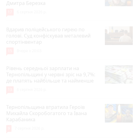
Дмитра Березка
17
6 серпня 2026 р.
Вдарив поліцейського гирею по
голові. Суд конфіскував металевий
спортінвентар
15
Вчора о 20:03
Рівень середньої зарплати на
Тернопільщині у червні зріс на 9,7%:
де платять найбільше та найменше
13
6 серпня 2026 р.
Тернопільщина втратила Героїв
Михайла Скоробогатого та Івана
Карабаника
9
7 серпня 2026 р.