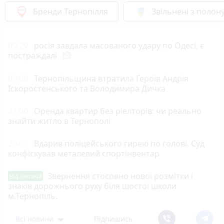
Бренди Тернопілля
Звільнені з полон
09:29
росія завдала масованого удару по Одесі, є
постраждалі
photo_camera
09:00
Тернопільщина втратила Героїв Андрія
Іскоростенського та Володимира Дичка
21:00
Оренда квартир без ріелторів: чи реально
знайти житло в Тернополі
20:03
Вдарив поліцейського гирею по голові. Суд
конфіскував металевий спортінвентар
Звернення стосовно нової розмітки і
Від читача
знаків дорожнього руху біля шостої школи
м.Тернопіль.
Всі новини
Підпишись