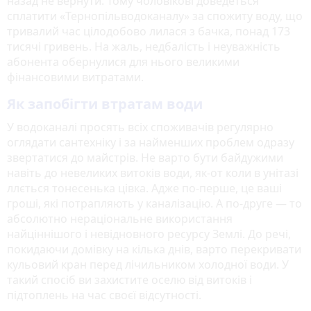
назад не вернути. Тому чоловікові доведеться
сплатити «Тернопільводоканалу» за спожиту воду, що
тривалий час цілодобово лилася з бачка, понад 173
тисячі гривень. На жаль, недбалість і неуважність
абонента обернулися для нього великими
фінансовими витратами.
Як запобігти втратам води
У водоканалі просять всіх споживачів регулярно
оглядати сантехніку і за найменших проблем одразу
звертатися до майстрів. Не варто бути байдужими
навіть до невеликих витоків води, як-от коли в унітазі
ллється тонесенька цівка. Адже по-перше, це ваші
гроші, які потрапляють у каналізацію. А по-друге — то
абсолютно нераціональне використання
найціннішого і невідновного ресурсу Землі. До речі,
покидаючи домівку на кілька днів, варто перекривати
кульовий кран перед лічильником холодної води. У
такий спосіб ви захистите оселю від витоків і
підтоплень на час своєї відсутності.