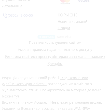
Детальніше
КОРИСНЕ
phone_in_talk
(0352) 43-00-50
Новини компаній
Огляди
Правила користування сайтом
Умови і правила надання платного доступу
Рекламна політика проєкту «Інтерактивна мапа локальних
брендів»
Редакція керується в своїй роботі
"Кодексом етики
українського журналіста"
, затвердженим Комісією з
журналістської етики. Поскаржитись на матеріал до Комісії
можна
тут
Видання є членом
Асоціації Незалежні регіональні видавці
України
та Всесвітньої асоціації видавців
WAN-IFRA