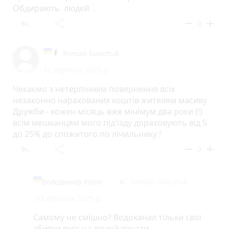
Обдирають людей .
reply
share
remove
add
0
Roman Ivaschuk
22 вересня 2025 р.
Чекаємо з нетерпінням повернення всіх
незаконно нарахованих коштів жителям масиву
Дружби - кожен місяць вже мінімум два роки (!)
всім мешканцям мого під'їзду дораховують від 5
до 25% до спожитого по лічильнику !
reply
share
remove
add
0
Володимир Козін
Roman Ivaschuk
reply
23 вересня 2025 р.
Самому не смішно? Водоканал тільки свої
збитки вміє на людей вішати.