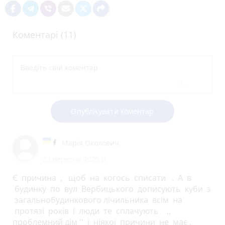
Коментарі (11)
Опублікувати коментар
Марія Околович
23 вересня 2025 р.
Є причина , щоб на когось списати . А в
будинку по вул Вербицького дописують куби з
загальнобудинкового лічильника всім на
протязі років і люди те сплачують ,,
проблемний дім '' і ніякої причини не має .