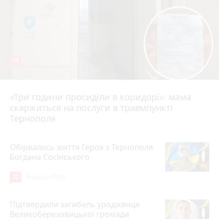
34
«Три години просиділи в коридорі»: мама
Вчора о 13:05
скаржиться на послуги в травмпункті
Тернополя
Обірвалось життя Героя з Тернополя
Богдана Сосінського
20
Вчора о 09:00
Підтвердили загибель уродженця
Великоберезовицької громади