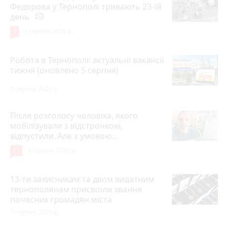
Федорова у Тернополі тривають 23-ій
день
photo_camera
7
7 серпня 2026 р.
Робота в Тернополі: актуальні вакансії
тижня (оновлено 5 серпня)
5 серпня 2026 р.
Після розголосу чоловіка, якого
мобілізували з відстрочкою,
відпустили. Але з умовою…
17
3 серпня 2026 р.
13-ти захисникам та двом видатним
тернополянам присвоїли звання
почесних громадян міста
7 серпня 2026 р.