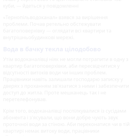
куби, — йдеться у повідомленні
«Тернопільводоканал» взявся за вирішення
проблеми. Почав ретельно обстежувати
багатоповерхівку — оглядати всі квартири та
внутрішньобудинкові мережі.
Вода в бачку текла цілодобово
Утім водоканалівці ніяк не могли потрапити в одну з
квартир багатоповерхівки, аби пересвідчитися у
відсутності витоків води чи інших проблем.
Працівники навіть залишали господарю записку у
дверях з проханням зв'язатися з ними і забезпечити
доступ до житла. Проте мешканець так і не
перетелефонував.
Крім того, водоканалівці поспілкувалися із сусідами
абонента і з'ясували, що вони добре чують звук
проточної води за стіною. Аби переконатися чи в тій
квартирі немає витоку води, працівники