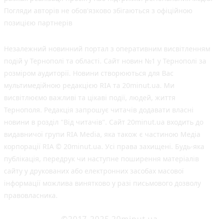
Погляди авторів не обов'язково збігаються з офіційною
позицією партнерів
Незалежний новинний портал з оперативним висвітленням
подій у Тернополі та області. Сайт новин №1 у Тернополі за
розміром аудиторії. Новини створюються для Вас
мультимедійною редакцією RIA та 20minut.ua. Ми
висвітлюємо важливі та цікаві події, людей, життя
Тернополя. Редакція запрошує читачів додавати власні
новини в розділ "Від читачів". Сайт 20minut.ua входить до
видавничої групи RIA Media, яка також є частиною Медіа
корпорації RIA © 20minut.ua. Усі права захищені. Будь-яка
публiкацiя, передрук чи наступне поширення матеріалів
сайту у друкованих або електронних засобах масової
інформації можлива винятково у разі письмового дозволу
правовласника.