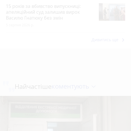
15 років за вбивство випускниці:
апеляційний суд залишив вирок
Василю Гнатюку без змін
5 серпня 2026 р.
keyboard_arrow_right
Дивитись ще
коментують
Найчастіше