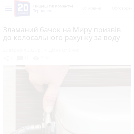
Пишеш ти! Коментує
Всі новини
Обговорен
Тернопіль
Зламаний бачок на Миру призвів
до колосального рахунку за воду
22 вересня 2025 р.
Діана Олійник
chat_bubble
share
visibility
2
11
2992