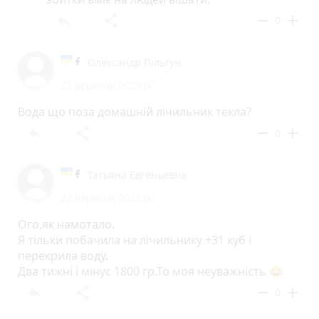
reply
share
remove
add
0
Олександр Пільгун
22 вересня 2025 р.
Вода що поза домашній лічильник текла?
reply
share
remove
add
0
Татьяна Евгеньевна
22 вересня 2025 р.
Ого,як намотало.
Я тільки побачила на лічильнику +31 куб і
перекрила воду.
Два тижні і мінус 1800 гр.То моя неуважність 😂
reply
share
remove
add
0