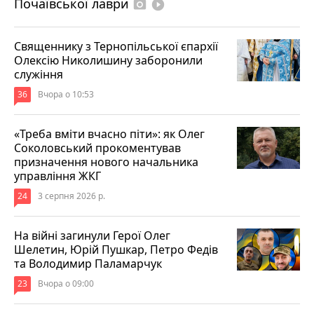
Почаївської лаври
photo_camera
play_circle_filled
Священнику з Тернопільської єпархії
Олексію Николишину заборонили
служіння
36
Вчора о 10:53
«Треба вміти вчасно піти»: як Олег
Соколовський прокоментував
призначення нового начальника
управління ЖКГ
24
3 серпня 2026 р.
На війні загинули Герої Олег
Шелетин, Юрій Пушкар, Петро Федів
та Володимир Паламарчук
23
Вчора о 09:00