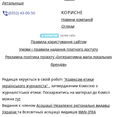
Детальніше
КОРИСНЕ
phone_in_talk
(0352) 43-00-50
Новини компаній
Огляди
Правила користування сайтом
Умови і правила надання платного доступу
Рекламна політика проєкту «Інтерактивна мапа локальних
брендів»
Редакція керується в своїй роботі
"Кодексом етики
українського журналіста"
, затвердженим Комісією з
журналістської етики. Поскаржитись на матеріал до Комісії
можна
тут
Видання є членом
Асоціації Незалежні регіональні видавці
України
та Всесвітньої асоціації видавців
WAN-IFRA