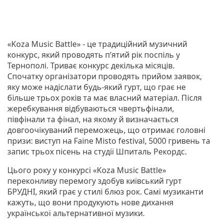
«Koza Music Battle» - це традиційний музичний
конкурс, який проводять п’ятий рік поспіль у
Тернополі. Триває конкурс декілька місяців.
Спочатку організатори проводять прийом заявок,
яку може надіслати будь-який гурт, що грає не
більше трьох років та має власний матеріал. Після
жеребкування відбуваються чвертьфінали,
півфінали та фінал, на якому й визначається
довгоочікуваний переможець, що отримає головні
призи: виступ на Faine Misto festival, 5000 гривень та
запис трьох пісень на студії Шпиталь Рекордс.
Цього року у конкурсі «Koza Music Battle»
переконливу перемогу здобув київський гурт
БРУДНІ, який грає у стилі блюз рок. Самі музиканти
кажуть, що вони продукують нове дихання
української альтернативної музики.