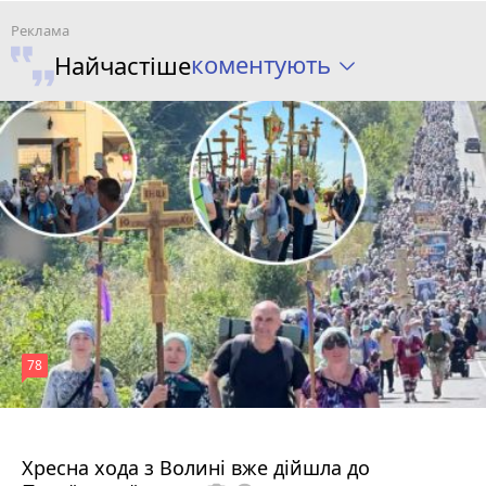
коментують
Найчастіше
78
4 серпня 2026 р.
Хресна хода з Волині вже дійшла до