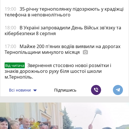
19:00
35-річну тернополянку підозрюють у крадіжці
телефона в неповнолітнього
18:00
В Україні запровадили День Військ зв'язку та
кібербезпеки 8 серпня
17:00
Майже 200 п'яних водіїв виявили на дорогах
Тернопільщини минулого місяця
photo_camera
Звернення стосовно нової розмітки і
Від читача
знаків дорожнього руху біля шостої школи
м.Тернопіль.
Всі новини
Підпишись