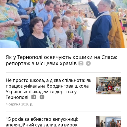
Як у Тернополі освячують кошики на Спаса:
репортаж з місцевих храмів
photo_camera
play_circle_filled
Не просто школа, а дієва спільнота: як
працює унікальна бордингова школа
Української академії лідерства у
Тернополі
photo_camera
play_circle_filled
4 серпня 2026 р.
15 років за вбивство випускниці:
апеляційний суд залишив вирок