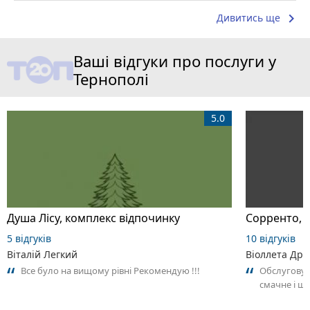
keyboard_arrow_right
Дивитись ще
Ваші відгуки про послуги у
Тернополі
5.0
Душа Лісу, комплекс відпочинку
Сорренто, п
5 відгуків
10 відгуків
Віталій Легкий
Віоллета Дро
Все було на вищому рівні Рекомендую !!!
Обслуговув
смачне і ш
затишна. Хо