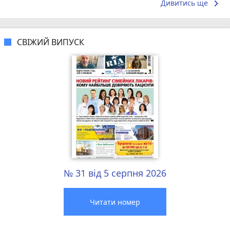
keyboard_arrow_right
Дивитись ще
СВІЖИЙ ВИПУСК
№ 31 від 5 серпня 2026
Читати номер