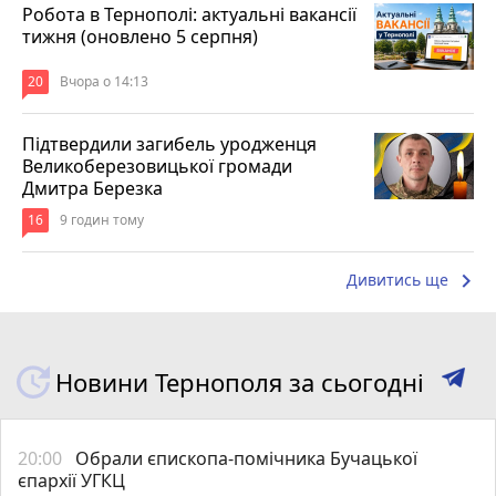
Робота в Тернополі: актуальні вакансії
тижня (оновлено 5 серпня)
20
Вчора о 14:13
Підтвердили загибель уродженця
Великоберезовицької громади
Дмитра Березка
16
9 годин тому
keyboard_arrow_right
Дивитись ще
Новини Тернополя за сьогодні
20:00
Обрали єпископа-помічника Бучацької
єпархії УГКЦ