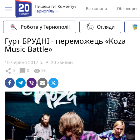
Пишеш ти! Коментує
Всі новини
Обговорен
Тернопіль
Робота у Тернополі!
Огляди
Гурт БРУДНІ - переможець «Koza
Music Battle»
10 червня 2017 р.
20 хвилин
chat_bubble
share
visibility
0
0
93