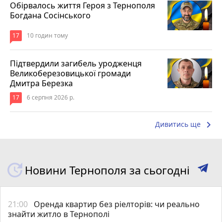
Обірвалось життя Героя з Тернополя
Богдана Сосінського
17
10 годин тому
Підтвердили загибель уродженця
Великоберезовицької громади
Дмитра Березка
17
6 серпня 2026 р.
keyboard_arrow_right
Дивитись ще
Новини Тернополя за сьогодні
21:00
Оренда квартир без ріелторів: чи реально
знайти житло в Тернополі