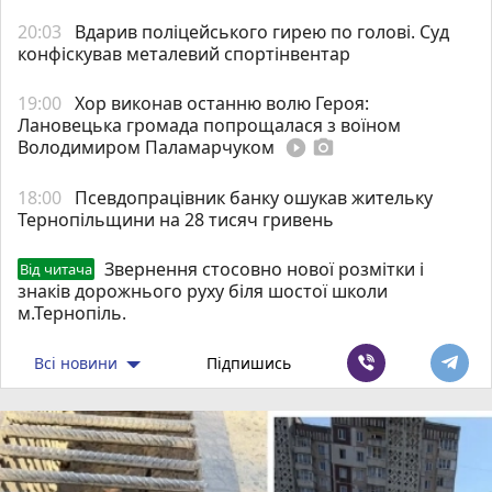
20:03
Вдарив поліцейського гирею по голові. Суд
конфіскував металевий спортінвентар
19:00
Хор виконав останню волю Героя:
Лановецька громада попрощалася з воїном
Володимиром Паламарчуком
play_circle_filled
photo_camera
18:00
Псевдопрацівник банку ошукав жительку
Тернопільщини на 28 тисяч гривень
Звернення стосовно нової розмітки і
Від читача
знаків дорожнього руху біля шостої школи
м.Тернопіль.
Всі новини
Підпишись