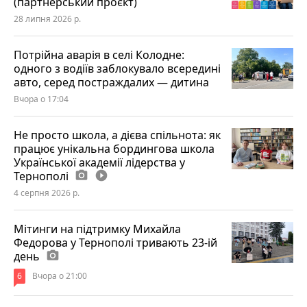
(партнерський проєкт)
28 липня 2026 р.
Потрійна аварія в селі Колодне:
одного з водіїв заблокувало всередині
авто, серед постраждалих — дитина
Вчора о 17:04
Не просто школа, а дієва спільнота: як
працює унікальна бордингова школа
Української академії лідерства у
Тернополі
photo_camera
play_circle_filled
4 серпня 2026 р.
Мітинги на підтримку Михайла
Федорова у Тернополі тривають 23-ій
день
photo_camera
6
Вчора о 21:00