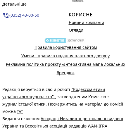
Детальніше
КОРИСНЕ
phone_in_talk
(0352) 43-00-50
Новини компаній
Огляди
Правила користування сайтом
Умови і правила надання платного доступу
Рекламна політика проєкту «Інтерактивна мапа локальних
брендів»
Редакція керується в своїй роботі
"Кодексом етики
українського журналіста"
, затвердженим Комісією з
журналістської етики. Поскаржитись на матеріал до Комісії
можна
тут
Видання є членом
Асоціації Незалежні регіональні видавці
України
та Всесвітньої асоціації видавців
WAN-IFRA