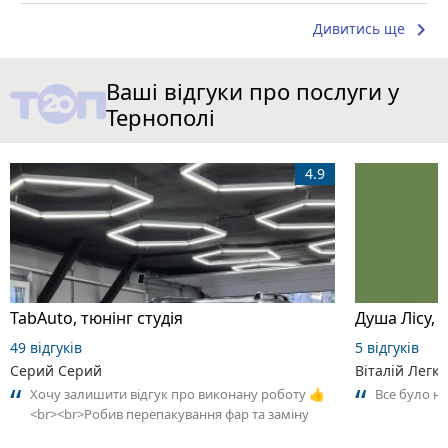
keyboard_arrow_right
Дивитись ще
Ваші відгуки про послуги у
Тернополі
4.9
TabAuto, тюнінг студія
Душа Лісу, 
49 відгуків
5 відгуків
Серий Серий
Віталій Легк
Хочу залишити відгук про виконану роботу 👍
Все було н
<br><br>Робив перепакування фар та заміну
скла на BMW X5 E70. Результатом дуже...