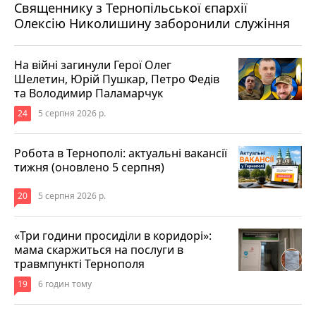
Священнику з Тернопільської єпархії
Олексію Николишину заборонили служіння
На війні загинули Герої Олег
Шелетин, Юрій Пушкар, Петро Федів
та Володимир Паламарчук
24
5 серпня 2026 р.
Робота в Тернополі: актуальні вакансії
тижня (оновлено 5 серпня)
20
5 серпня 2026 р.
«Три години просиділи в коридорі»:
мама скаржиться на послуги в
травмпункті Тернополя
19
6 годин тому