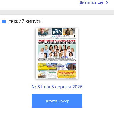
keyboard_arrow_right
Дивитись ще
СВІЖИЙ ВИПУСК
№ 31 від 5 серпня 2026
Читати номер