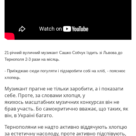
21-річний
вуличний музикант
Сашко Собчук їздить зі Львова до
Тернополя 2-3 рази на місяць.
- Приїжджаю сюди погуляти і підзаробити собі на хліб, - пояснює
хлопець.
Музикант прагне не тільки заробити, а і показати
себе. Проте, за словами хлопця, у
якихось масштабних музичних конкурсах він не
брав участь. Бо самокритично вважає, що таких, як
він, в Україні багато.
Тернополяни не надто активно віддячують хлопцю
за естетичну насолоду, проте активно підспівують,