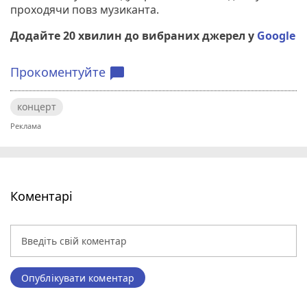
проходячи повз музиканта.
Додайте 20 хвилин до вибраних джерел у
Google
Прокоментуйте
chat_bubble
концерт
Коментарі
Опублікувати коментар