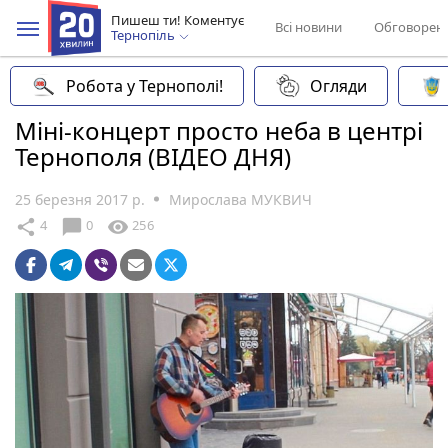
Пишеш ти! Коментує
Всі новини
Обговорен
Тернопіль
Робота у Тернополі!
Огляди
Міні-концерт просто неба в центрі
Тернополя (ВІДЕО ДНЯ)
25 березня 2017 р.
Мирослава МУКВИЧ
chat_bubble
share
visibility
4
0
256