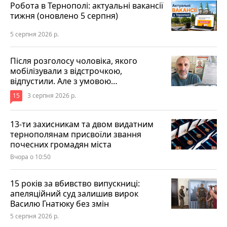
Робота в Тернополі: актуальні вакансії
тижня (оновлено 5 серпня)
5 серпня 2026 р.
Після розголосу чоловіка, якого
мобілізували з відстрочкою,
відпустили. Але з умовою…
15
3 серпня 2026 р.
13-ти захисникам та двом видатним
тернополянам присвоїли звання
почесних громадян міста
Вчора о 10:50
15 років за вбивство випускниці:
апеляційний суд залишив вирок
Василю Гнатюку без змін
5 серпня 2026 р.