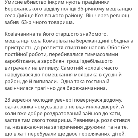
Умисне вбивство інкримінують працівники
Бережанського відділу поліції 36-річному мешканцю
села Дибще Козівського району. Він через ревнощі
забив 63-річного товариша.
Козівчанина та його старшого знайомого,
мешканця села Комарівка на Бережанщині обєднала
пристрасть до розпиття спиртних напоїв. Обоє без
постійної роботи, перебивалися тимчасовими
заробітками, а зароблені гроші здебільшого
витрачали на випивку. Самотній чоловік часто
навідувався до помешкання молодика в сусідній
район, де й випивали. Одна така гостина й
закінчилася трагічно для бережанчанина.
28 вересня молодик увечері повернувся додому,
однак жінка чомусь довго не відчиняла дверей. А
коли вже добре роздратований зайшов до хати,
застав там свого товариша. Ревнивець розлютився
та, незважаючи на заперечення дружини, та на те,
що в хаті перебували ще двоє переляканих дітей,