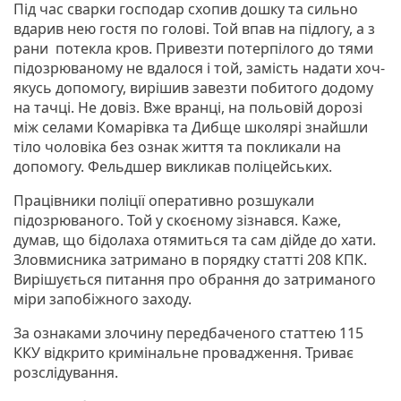
Під час сварки господар схопив дошку та сильно
вдарив нею гостя по голові. Той впав на підлогу, а з
рани потекла кров. Привезти потерпілого до тями
підозрюваному не вдалося і той, замість надати хоч-
якусь допомогу, вирішив завезти побитого додому
на тачці. Не довіз. Вже вранці, на польовій дорозі
між селами Комарівка та Дибще школярі знайшли
тіло чоловіка без ознак життя та покликали на
допомогу. Фельдшер викликав поліцейських.
Працівники поліції оперативно розшукали
підозрюваного. Той у скоєному зізнався. Каже,
думав, що бідолаха отямиться та сам дійде до хати.
Зловмисника затримано в порядку статті 208 КПК.
Вирішується питання про обрання до затриманого
міри запобіжного заходу.
За ознаками злочину передбаченого статтею 115
ККУ відкрито кримінальне провадження. Триває
розслідування.