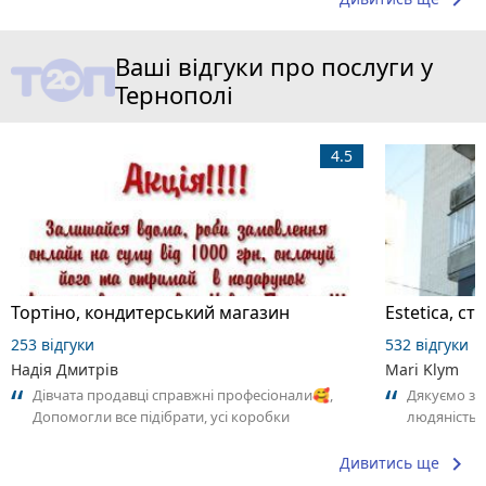
keyboard_arrow_right
Ваші відгуки про послуги у
Тернополі
4.5
Тортіно, кондитерський магазин
Estetica, с
253 відгуки
532 відгуки
Надія Дмитрів
Mari Klym
Дівчата продавці справжні професіонали🥰,
Дякуємо за 
Допомогли все підібрати, усі коробки
людяність,
перемотати плівкою, (їх було дуже багато).🥴
свою клінік
і...
keyboard_arrow_right
Дивитись ще