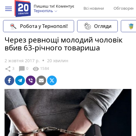
Пишеш ти! Коментує
Всі новини
Обговорен
Тернопіль
Робота у Тернополі!
Огляди
Через ревнощі молодий чоловік
вбив 63-річного товариша
2 жовтня 2017 р.
20 хвилин
chat_bubble
share
visibility
3
0
1584