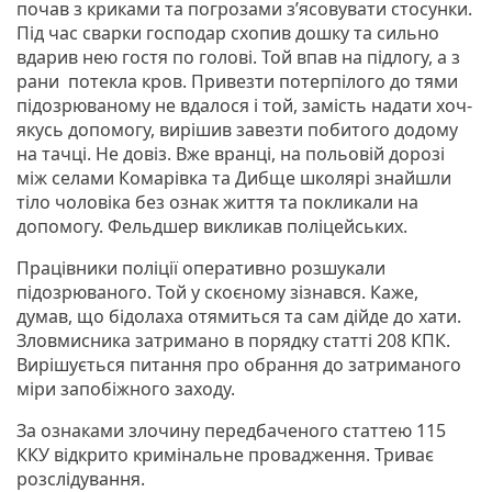
почав з криками та погрозами з’ясовувати стосунки.
Під час сварки господар схопив дошку та сильно
вдарив нею гостя по голові. Той впав на підлогу, а з
рани потекла кров. Привезти потерпілого до тями
підозрюваному не вдалося і той, замість надати хоч-
якусь допомогу, вирішив завезти побитого додому
на тачці. Не довіз. Вже вранці, на польовій дорозі
між селами Комарівка та Дибще школярі знайшли
тіло чоловіка без ознак життя та покликали на
допомогу. Фельдшер викликав поліцейських.
Працівники поліції оперативно розшукали
підозрюваного. Той у скоєному зізнався. Каже,
думав, що бідолаха отямиться та сам дійде до хати.
Зловмисника затримано в порядку статті 208 КПК.
Вирішується питання про обрання до затриманого
міри запобіжного заходу.
За ознаками злочину передбаченого статтею 115
ККУ відкрито кримінальне провадження. Триває
розслідування.