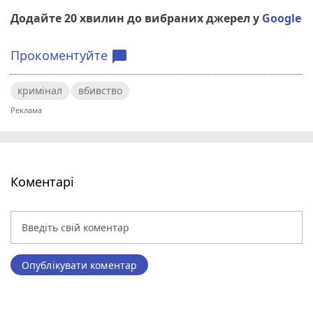
Додайте 20 хвилин до вибраних джерел у
Google
Прокоментуйте
chat_bubble
кримінал
вбивство
Коментарі
Опублікувати коментар