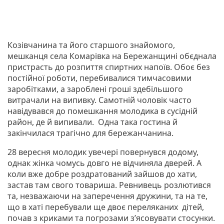
Козівчанина та його старшого знайомого,
мешканця села Комарівка на Бережанщині обєднала
пристрасть до розпиття спиртних напоїв. Обоє без
постійної роботи, перебивалися тимчасовими
заробітками, а зароблені гроші здебільшого
витрачали на випивку. Самотній чоловік часто
навідувався до помешкання молодика в сусідній
район, де й випивали. Одна така гостина й
закінчилася трагічно для бережанчанина.
28 вересня молодик увечері повернувся додому,
однак жінка чомусь довго не відчиняла дверей. А
коли вже добре роздратований зайшов до хати,
застав там свого товариша. Ревнивець розлютився
та, незважаючи на заперечення дружини, та на те,
що в хаті перебували ще двоє переляканих дітей,
почав з криками та погрозами з’ясовувати стосунки.