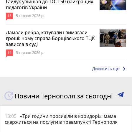
Гайдук увійшов до ТОП-50 найкращих
педагогів України
15
5 серпня 2026 р.
Ламали ребра, катували і вимагали
гроші: чому справа Борщівського ТЦК
зависла в суді
14
5 серпня 2026 р.
keyboard_arrow_right
Дивитись ще
Новини Тернополя за сьогодні
13:05
«Три години просиділи в коридорі»: мама
скаржиться на послуги в травмпункті Тернополя