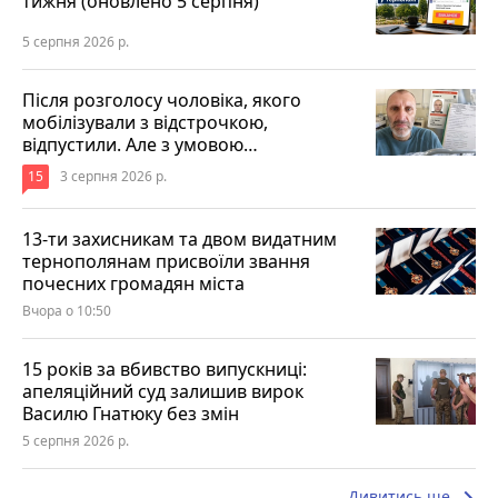
тижня (оновлено 5 серпня)
5 серпня 2026 р.
Після розголосу чоловіка, якого
мобілізували з відстрочкою,
відпустили. Але з умовою…
15
3 серпня 2026 р.
13-ти захисникам та двом видатним
тернополянам присвоїли звання
почесних громадян міста
Вчора о 10:50
15 років за вбивство випускниці:
апеляційний суд залишив вирок
Василю Гнатюку без змін
5 серпня 2026 р.
Дивитись ще