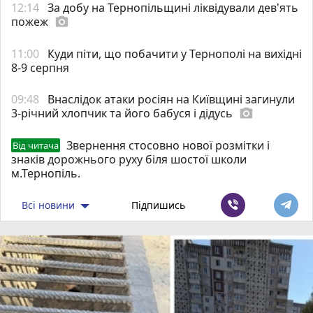
12:14
За добу на Тернопільщині ліквідували дев'ять
пожеж
photo_camera
11:00
Куди піти, що побачити у Тернополі на вихідні
8-9 серпня
09:48
Внаслідок атаки росіян на Київщині загинули
3-річний хлопчик та його бабуся і дідусь
photo_camera
Звернення стосовно нової розмітки і
Від читача
знаків дорожнього руху біля шостої школи
м.Тернопіль.
Всі новини
Підпишись