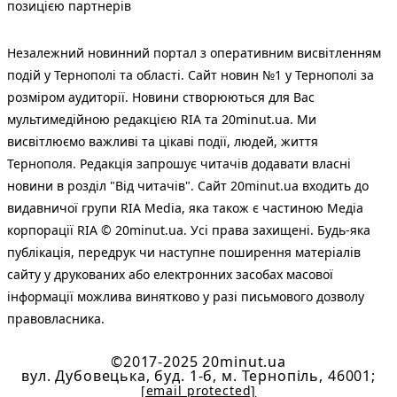
позицією партнерів
Незалежний новинний портал з оперативним висвітленням
подій у Тернополі та області. Сайт новин №1 у Тернополі за
розміром аудиторії. Новини створюються для Вас
мультимедійною редакцією RIA та 20minut.ua. Ми
висвітлюємо важливі та цікаві події, людей, життя
Тернополя. Редакція запрошує читачів додавати власні
новини в розділ "Від читачів". Сайт 20minut.ua входить до
видавничої групи RIA Media, яка також є частиною Медіа
корпорації RIA © 20minut.ua. Усі права захищені. Будь-яка
публiкацiя, передрук чи наступне поширення матеріалів
сайту у друкованих або електронних засобах масової
інформації можлива винятково у разі письмового дозволу
правовласника.
©2017-2025 20minut.ua
вул. Дубовецька, буд. 1-б, м. Тернопіль, 46001;
[email protected]