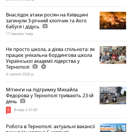
Внаслідок атаки росіян на Київщині
загинули 3-річний хлопчик та його
бабуся і дідусь
photo_camera
17 хвилин тому
Не просто школа, а дієва спільнота: як
працює унікальна бордингова школа
Української академії лідерства у
Тернополі
photo_camera
play_circle_filled
4 серпня 2026 р.
Мітинги на підтримку Михайла
Федорова у Тернополі тривають 23-ій
день
photo_camera
6
Вчора о 21:00
Робота в Тернополі: актуальні вакансії