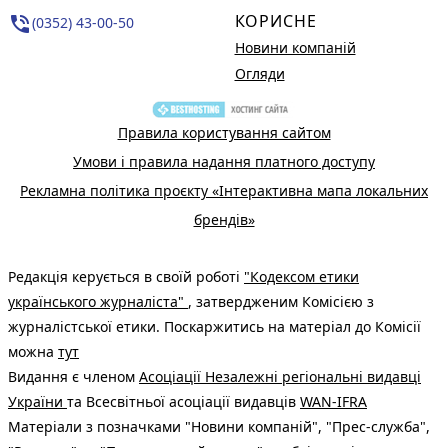
КОРИСНЕ
phone_in_talk
(0352) 43-00-50
Новини компаній
Огляди
Правила користування сайтом
Умови і правила надання платного доступу
Рекламна політика проєкту «Інтерактивна мапа локальних
брендів»
Редакція керується в своїй роботі
"Кодексом етики
українського журналіста"
, затвердженим Комісією з
журналістської етики. Поскаржитись на матеріал до Комісії
можна
тут
Видання є членом
Асоціації Незалежні регіональні видавці
України
та Всесвітньої асоціації видавців
WAN-IFRA
Матеріали з позначками "Новини компаній", "Прес-служба",