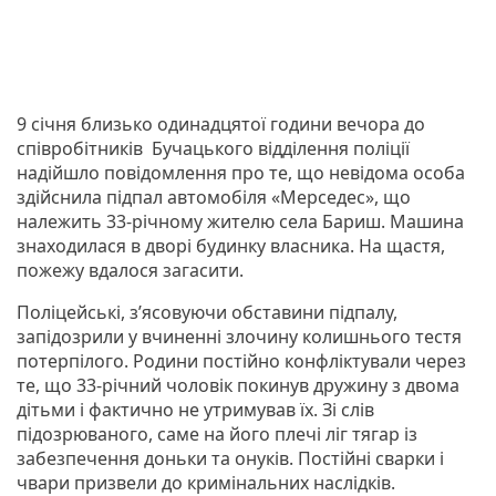
9 січня близько одинадцятої години вечора до
співробітників Бучацького відділення поліції
надійшло повідомлення про те, що невідома особа
здійснила підпал автомобіля «Мерседес», що
належить 33-річному жителю села Бариш. Машина
знаходилася в дворі будинку власника. На щастя,
пожежу вдалося загасити.
Поліцейські, з’ясовуючи обставини підпалу,
запідозрили у вчиненні злочину колишнього тестя
потерпілого. Родини постійно конфліктували через
те, що 33-річний чоловік покинув дружину з двома
дітьми і фактично не утримував їх. Зі слів
підозрюваного, саме на його плечі ліг тягар із
забезпечення доньки та онуків. Постійні сварки і
чвари призвели до кримінальних наслідків.