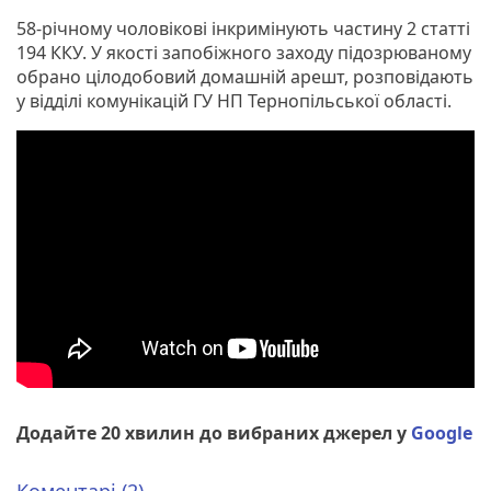
58-річному чоловікові інкримінують частину 2 статті
194 ККУ. У якості запобіжного заходу підозрюваному
обрано цілодобовий домашній арешт, розповідають
у відділі комунікацій ГУ НП Тернопільської області.
Додайте 20 хвилин до вибраних джерел у
Google
Коментарі (2)