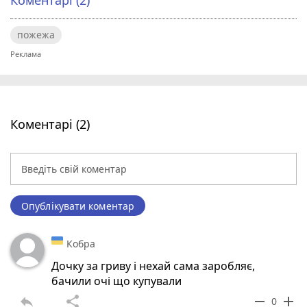
пожежа
Коментарі (2)
Опублікувати коментар
Кобра
Дочку за гриву і нехай сама заробляє,
бачили очі що купували
reply
share
remove
add
0