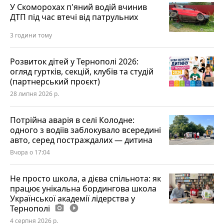
У Скоморохах п'яний водій вчинив
ДТП під час втечі від патрульних
3 години тому
Розвиток дітей у Тернополі 2026:
огляд гуртків, секцій, клубів та студій
(партнерський проєкт)
28 липня 2026 р.
Потрійна аварія в селі Колодне:
одного з водіїв заблокувало всередині
авто, серед постраждалих — дитина
Вчора о 17:04
Не просто школа, а дієва спільнота: як
працює унікальна бордингова школа
Української академії лідерства у
Тернополі
photo_camera
play_circle_filled
4 серпня 2026 р.