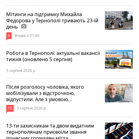
Мітинги на підтримку Михайла
Федорова у Тернополі тривають 23-ій
день
photo_camera
6
Вчора о 21:00
Робота в Тернополі: актуальні вакансії
тижня (оновлено 5 серпня)
5 серпня 2026 р.
Після розголосу чоловіка, якого
мобілізували з відстрочкою,
відпустили. Але з умовою…
15
3 серпня 2026 р.
13-ти захисникам та двом видатним
тернополянам присвоїли звання
почесних громадян міста