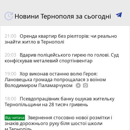
Новини Тернополя за сьогодні
21:00
Оренда квартир без ріелторів: чи реально
знайти житло в Тернополі
20:03
Вдарив поліцейського гирею по голові. Суд
конфіскував металевий спортінвентар
19:00
Хор виконав останню волю Героя:
Лановецька громада попрощалася з воїном
Володимиром Паламарчуком
play_circle_filled
photo_camera
18:00
Псевдопрацівник банку ошукав жительку
Тернопільщини на 28 тисяч гривень
Звернення стосовно нової розмітки і
Від читача
знаків дорожнього руху біля шостої школи
м.Тернопіль.