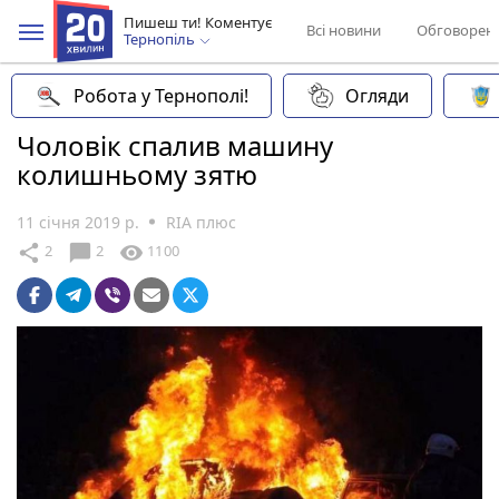
Пишеш ти! Коментує
Всі новини
Обговорен
Тернопіль
Робота у Тернополі!
Огляди
Чоловік спалив машину
колишньому зятю
11 січня 2019 р.
RIA плюс
chat_bubble
share
visibility
2
2
1100