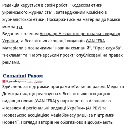
Редакція керується в своїй роботі
"Кодексом етики
українського журналіста"
, затвердженим Комісією з
журналістської етики. Поскаржитись на матеріал до Комісії
можна
тут
Видання є членом
Асоціації Незалежні регіональні видавці
України
та Всесвітньої асоціації видавців
WAN-IFRA
Матеріали з позначками "Новини компаній", "Прес-служба",
"Реклама" та "Партнерський проєкт" опубліковані на правах
реклами.
Здійснено за підтримки програми «Сильніші разом: Медіа та
Демократія», що реалізується Всесвітньою асоціацією
видавців новин (WAN-IFRA) у партнерстві з Асоціацією
«Незалежні регіональні видавці України» (АНРВУ) та
Норвезькою асоціацією медіабізнесу (MBL) за підтримки
Норвегії. Погляди авторів не обов’язково відображають