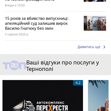
Вчора о 10:50
15 років за вбивство випускниці:
апеляційний суд залишив вирок
Василю Гнатюку без змін
5 серпня 2026 р.
keyboard_arrow_right
Дивитись ще
Ваші відгуки про послуги у
Тернополі
4.2