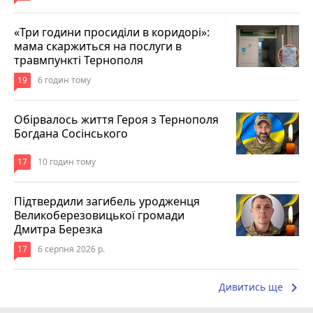
«Три години просиділи в коридорі»:
мама скаржиться на послуги в
травмпункті Тернополя
19
6 годин тому
Обірвалось життя Героя з Тернополя
Богдана Сосінського
17
10 годин тому
Підтвердили загибель уродженця
Великоберезовицької громади
Дмитра Березка
17
6 серпня 2026 р.
keyboard_arrow_right
Дивитись ще