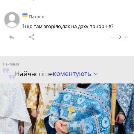
Патріот
І що там згоріло,лак на даху почорнів?
reply
share
remove
add
0
коментують
Найчастіше