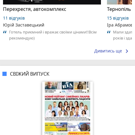
Перехрестя, автокомплекс
Тернопіль 
11 відгуків
15 відгуків
Юрій Заставецький
Іра Абрамов
Готель приємний і вражає своїми цінами!!Всім
Мали здати
рекомендую)
років і зда
переносять з
keyboard_arrow_right
Дивитись ще
СВІЖИЙ ВИПУСК