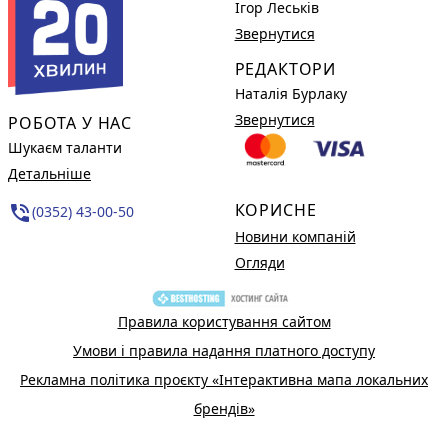
Ігор Леськів
Звернутися
РЕДАКТОРИ
Наталія Бурлаку
Звернутися
РОБОТА У НАС
Шукаєм таланти
Детальніше
КОРИСНЕ
phone_in_talk
(0352) 43-00-50
Новини компаній
Огляди
Правила користування сайтом
Умови і правила надання платного доступу
Рекламна політика проєкту «Інтерактивна мапа локальних
брендів»