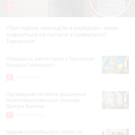
42
«Три години просиділи в коридорі»: мама
Вчора о 13:05
скаржиться на послуги в травмпункті
Тернополя
Обірвалось життя Героя з Тернополя
Богдана Сосінського
21
Вчора о 09:00
Підтвердили загибель уродженця
Великоберезовицької громади
Дмитра Березка
17
6 серпня 2026 р.
Вдарив поліцейського гирею по