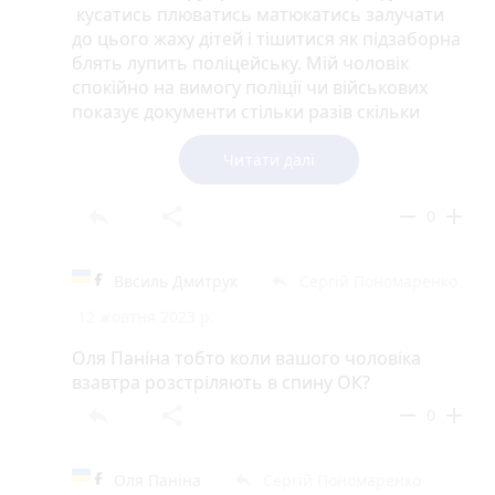
кусатись плюватись матюкатись залучати
до цього жаху дітей і тішитися як підзаборна
блять лупить поліцейську. Мій чоловік
спокійно на вимогу поліції чи військових
показує документи стільки разів скільки
треба і пішки і на машині. По наказу відділу
кадрів пройшов медкомісію. І ніхто його
Читати далі
розстрілювати в спину не буде. Тому що він
адекватно себе поводить на відміну від
reply
share
remove
add
0
психопатів з Дніпра. І ще й мені пояснив що
в Україні повно рос дрг. Поліція працює в
стесі і не потрібно нариватись і бикувати під
Ввсиль Дмитрук
Сергій Пономаренко
reply
час військового стану .
12 жовтня 2023 р.
Оля Паніна тобто коли вашого чоловіка
взавтра розстріляють в спину ОК?
reply
share
remove
add
0
Оля Паніна
Сергій Пономаренко
reply