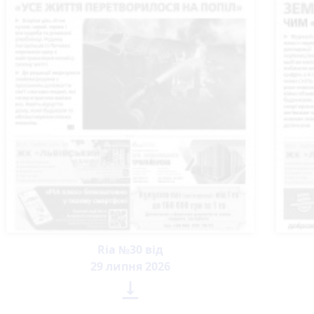
Ria №30 від
29 липня 2026
