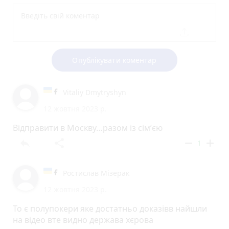
Опублікувати коментар
Vitaliy Dmytryshyn
12 жовтня 2023 р.
Відправити в Москву…разом із сімʼєю
reply
share
remove
add
1
Ростислав Мізерак
12 жовтня 2023 р.
То є полупокери яке достатньо доказівв найшли
на відео вте видно держава хєрова