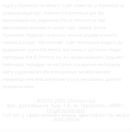
подій у Тернополі та області. Сайт новин №1 у Тернополі за
розміром аудиторії. Новини створюються для Вас
мультимедійною редакцією RIA та 20minut.ua. Ми
висвітлюємо важливі та цікаві події, людей, життя
Тернополя. Редакція запрошує читачів додавати власні
новини в розділ "Від читачів". Сайт 20minut.ua входить до
видавничої групи RIA Media, яка також є частиною Медіа
корпорації RIA © 20minut.ua. Усі права захищені. Будь-яка
публiкацiя, передрук чи наступне поширення матеріалів
сайту у друкованих або електронних засобах масової
інформації можлива винятково у разі письмового дозволу
правовласника.
©2017-2025 20minut.ua
вул. Дубовецька, буд. 1-б, м. Тернопіль, 46001;
[email protected]
Cуб'єкт у сфері онлайн-медіа; ідентифікатор медіа
- R40-05634.