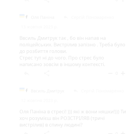
Оля Паніна
Сергій Пономаренко
reply
13 жовтня 2023 р.
Ввсиль Дмитрук так , бо він напав на
поліцейських. Вистрілив запізно . Треба було
до розбиття голови.
Стрес тут ні до чого. Про стрес було
написано зовсім в іншому контексті.
reply
share
remove
add
0
Ввсиль Дмитрук
Сергій Пономаренко
reply
12 жовтня 2023 р.
Оля Паніна в стресі! ))) які ж вони няшки!))) Ти
хоч розумієш він РОЗСТРІЛЯВ (тричі
вистрілив) в спину людині?
reply
share
remove
add
0