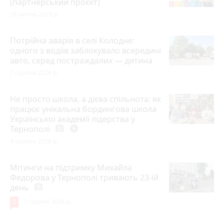
(партнерський проєкт)
28 липня 2026 р.
Потрійна аварія в селі Колодне:
одного з водіїв заблокувало всередині
авто, серед постраждалих — дитина
7 серпня 2026 р.
Не просто школа, а дієва спільнота: як
працює унікальна бордингова школа
Української академії лідерства у
Тернополі
photo_camera
play_circle_filled
4 серпня 2026 р.
Мітинги на підтримку Михайла
Федорова у Тернополі тривають 23-ій
день
photo_camera
7
7 серпня 2026 р.