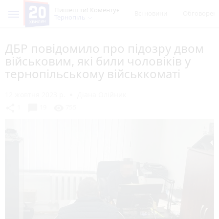
Пишеш ти! Коментує
Всі новини
Обговорен
Тернопіль
ДБР повідомило про підозру двом
військовим, які били чоловіків у
тернопільському військкоматі
12 жовтня 2023 р.
Діана Олійник
chat_bubble
share
visibility
1
19
755