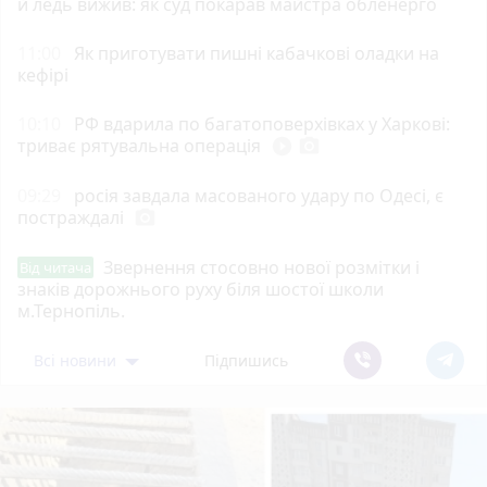
й ледь вижив: як суд покарав майстра обленерго
11:00
Як приготувати пишні кабачкові оладки на
кефірі
10:10
РФ вдарила по багатоповерхівках у Харкові:
триває рятувальна операція
play_circle_filled
photo_camera
09:29
росія завдала масованого удару по Одесі, є
постраждалі
photo_camera
Звернення стосовно нової розмітки і
Від читача
знаків дорожнього руху біля шостої школи
м.Тернопіль.
Всі новини
Підпишись