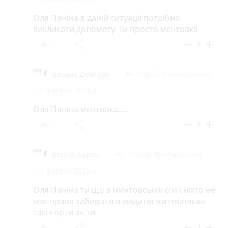
Оля Паніна в даній ситуації потрібно
викликати допомогу. Ти просто мєнтовка
reply
share
remove
add
0
Ввсиль Дмитрук
Сергій Пономаренко
reply
13 жовтня 2023 р.
Оля Паніна мєнтовка.....
reply
share
remove
add
0
Іван Шафран
Сергій Пономаренко
reply
13 жовтня 2023 р.
Оля Паніна ти що з минтовської сім'ї,ніхто не
має права забирати в людини життя,тільки
такі сорти як ти
reply
share
remove
add
0