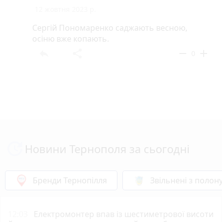
12 жовтня 2023 р.
Сергій Пономаренко саджають весною,
осіню вже копають.
reply
share
remove
add
0
Новини Тернополя за сьогодні
Бренди Тернопілля
Звільнені з полон
12:03
Електромонтер впав із шестиметрової висоти