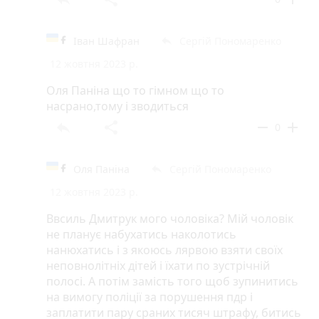
Іван Шафран
Сергій Пономаренко
reply
12 жовтня 2023 р.
Оля Паніна що то гімном що то
насрано,тому і зводиться
reply
share
remove
add
0
Оля Паніна
Сергій Пономаренко
reply
12 жовтня 2023 р.
Ввсиль Дмитрук мого чоловіка? Мій чоловік
не планує набухатись наколотись
нанюхатись і з якоюсь лярвою взяти своїх
неповнолітніх дітей і їхати по зустрічній
полосі. А потім замість того щоб зупинитись
на вимогу поліції за порушення пдр і
заплатити пару сраних тисяч штрафу, битись