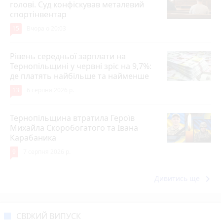
голові. Суд конфіскував металевий
спортінвентар
15
Вчора о 20:03
Рівень середньої зарплати на
Тернопільщині у червні зріс на 9,7%:
де платять найбільше та найменше
13
6 серпня 2026 р.
Тернопільщина втратила Героїв
Михайла Скоробогатого та Івана
Карабаника
9
7 серпня 2026 р.
keyboard_arrow_right
Дивитись ще
СВІЖИЙ ВИПУСК