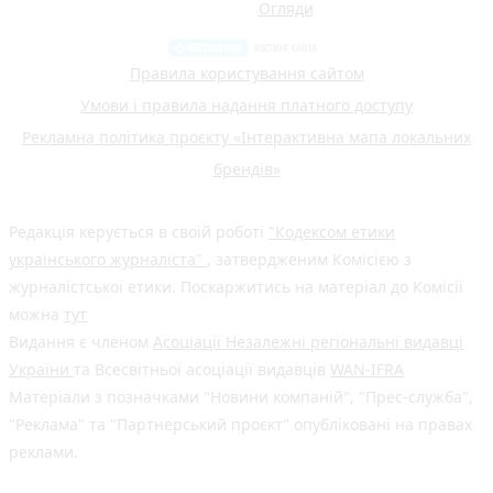
Огляди
Правила користування сайтом
Умови і правила надання платного доступу
Рекламна політика проєкту «Інтерактивна мапа локальних
брендів»
Редакція керується в своїй роботі
"Кодексом етики
українського журналіста"
, затвердженим Комісією з
журналістської етики. Поскаржитись на матеріал до Комісії
можна
тут
Видання є членом
Асоціації Незалежні регіональні видавці
України
та Всесвітньої асоціації видавців
WAN-IFRA
Матеріали з позначками "Новини компаній", "Прес-служба",
"Реклама" та "Партнерський проєкт" опубліковані на правах
реклами.