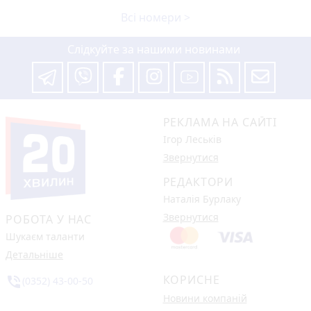
Всі номери >
Слідкуйте за нашими новинами
РЕКЛАМА НА САЙТІ
Ігор Леськів
Звернутися
РЕДАКТОРИ
Наталія Бурлаку
Звернутися
РОБОТА У НАС
Шукаєм таланти
Детальніше
КОРИСНЕ
phone_in_talk
(0352) 43-00-50
Новини компаній