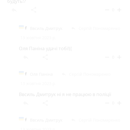
будуть!?
reply
share
remove
add
0
Ввсиль Дмитрук
Сергій Пономаренко
reply
13 жовтня 2023 р.
Оля Паніна удачі тобі!((
reply
share
remove
add
0
Оля Паніна
Сергій Пономаренко
reply
13 жовтня 2023 р.
Ввсиль Дмитрук ні я не працюю в поліції
reply
share
remove
add
0
Ввсиль Дмитрук
Сергій Пономаренко
reply
13 жовтня 2023 р.