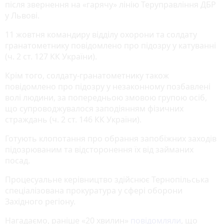
після звернення на «гарячу» лінію Теруправління ДБР
у Львові.
11 жовтня командиру відділу охорони та солдату
гранатометнику повідомлено про підозру у катуванні
(ч. 2 ст. 127 КК України).
Крім того, солдату-гранатометнику також
повідомлено про підозру у незаконному позбавлені
волі людини, за попередньою змовою групою осіб,
що супроводжувалося заподіянням фізичних
страждань (ч. 2 ст. 146 КК України).
Готують клопотання про обрання запобіжних заходів
підозрюваним та відсторонення їх від займаних
посад.
Процесуальне керівництво здійснює Тернопільська
спеціалізована прокуратура у сфері оборони
Західного регіону.
Нагадаємо, раніше «20 хвилин»
повідомляли
, що