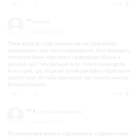
reply
share
remove
add
0
Читач95
12 жовтня 2023 р.
Поки дійде до суду служиві ще не одну байку
придумають для свого оправдання. Вже виходить
потерпілі били чергового і відбирали зброю а
дальше що? Чим дальше в ліс- тим більше дров.
ясно одне, що люди які пройшли війну підлягають
реабілітації. бо таке пережили. що психіка інколи
безконтрольна.
reply
share
remove
add
0
Сергій Пономаренко
12 жовтня 2023 р.
Та скільки вже можна підозрювати. Саджати коли