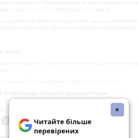
вчині загрожує позбавлення волі на строк від трьох до с
гідно санкції статті 304 Кримінального кодексу.
мо, раніше «20 хвилин»
повідомляли
, що троє неповнолі
труїлись алкоголем. Одна з них потрапила в реанімацію.
е також:
овнолітніх дівчат отруїлись алкоголем. Одна з них потр
цію
опільщині 11-річна дівчинка отруїлася алкоголем
е 20 хвилин до вибраних джерел у
Google
×
л
Читайте більше
перевірених
нтарі (4)