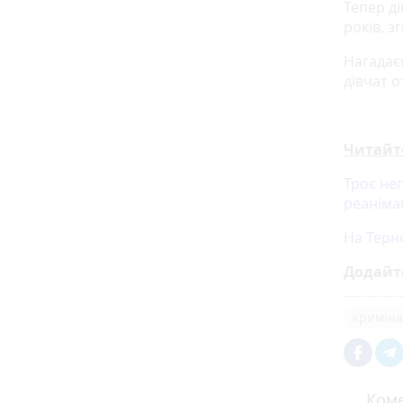
Тепер ді
років, з
Нагадає
дівчат о
Читайт
Троє неп
реаніма
На Терн
Додайт
криміна
Коме