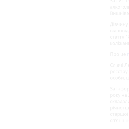
За сист
алкогол
Вишніве
Дівчину 
відповід
стаття 
коліжанк
Про це
Слідчі Л
реєстру
особи, 
За інфо
року на 
складал
річної ш
старшої
сп’янінн