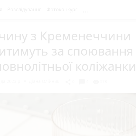
...
я
Розслідування
Фотоконкурс
вчину з Кременеччини
итимуть за споювання
овнолітньої коліжанк
да 2023 р.
Діана Олійник
chat_bubble
share
visibility
0
4
573