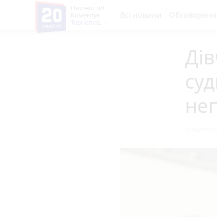
Пишеш ти!
Всі новини
Обговоренн
Коментує
Тернопіль
Ді
суд
неп
9 листопа