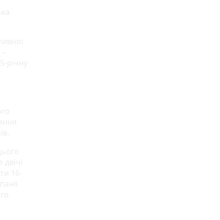
ька
тивної
 –
5-річну
ого
яння
їв.
цього
 двічі
ти 16-
панії
ого