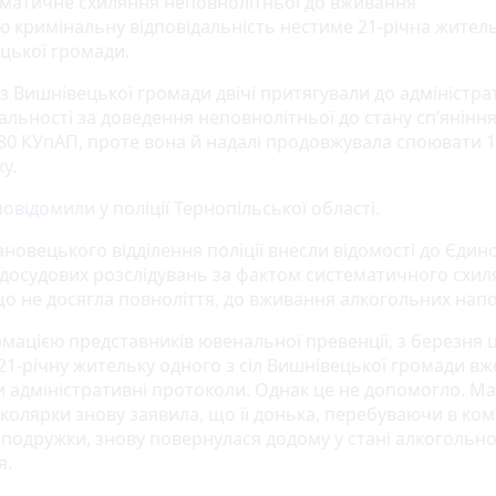
ематичне схиляння неповнолітньої до вживання
ю кримінальну відповідальність нестиме 21-річна жител
цької громади.
з Вишнівецької громади двічі притягували до адміністра
альності за доведення неповнолітньої до стану сп’яніння
180 КУпАП, проте вона й надалі продовжувала споювати 1
у.
повідомили
у поліції Тернопільської області.
ановецького відділення поліції внесли відомості до Єдин
 досудових розслідувань за фактом систематичного схил
що не досягла повноліття, до вживання алкогольних напо
рмацією представників ювенальної превенції, з березня 
21-річну жительку одного з сіл Вишнівецької громади вже
и адміністративні протоколи. Однак це не допомогло. Ма
колярки знову заявила, що її донька, перебуваючи в ком
 подружки, знову повернулася додому у стані алкогольн
я.