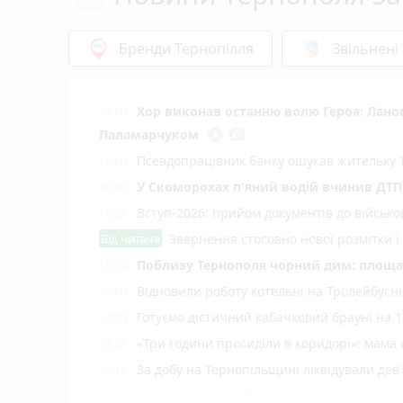
Бренди Тернопілля
Звільнені
Хор виконав останню волю Героя: Лан
19:00
play_circle_filled
photo_camera
Паламарчуком
Псевдопрацівник банку ошукав жительку 
18:00
У Скоморохах п'яний водій вчинив ДТП 
16:42
Вступ-2026: прийом документів до військ
16:05
Від читача
Звернення стосовно нової розмітки і
Поблизу Тернополя чорний дим: площа 
15:29
Відновили роботу котельні на Тролейбусн
15:00
Готуємо дієтичний кабачковий брауні на 1
14:00
«Три години просиділи в коридорі»: мама
13:05
За добу на Тернопільщині ліквідували дев
12:14
Куди піти, що побачити у Тернополі на вих
11:00