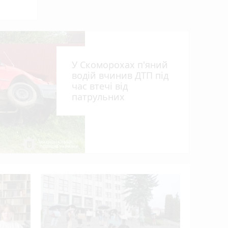
У Скоморохах п'яний
ra
водій вчинив ДТП під
час втечі від
патрульних
Розвиток 
огляд гурт
студій (