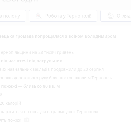
 з полону
Робота у Тернополі!
Огляд
овецька громада попрощалася з воїном Володимиром
Тернопільщини на 28 тисяч гривень
під час втечі від патрульних
ових навчальних закладів продовжили до 20 серпня
 знаків дорожнього руху біля шостої школи м.Тернопіль.
пожежі — близько 80 кв. м
ій
20 калорій
 скаржиться на послуги в травмпункті Тернополя
photo_camera
'ять пожеж
ідні 8-9 серпня