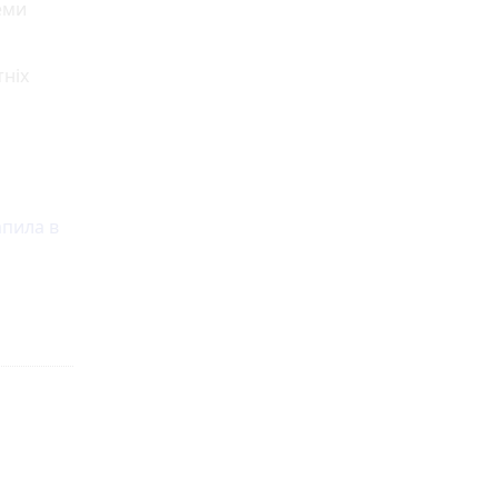
еми
тніх
апила в