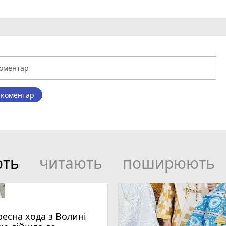
 коментар
ють
читають
поширюють
ресна хода з Волині