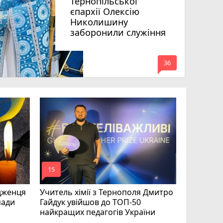
Тернопільської
єпархії Олексію
Николишину
заборонили служіння
mode_comment
36
На війні 
Шелетин,
Федів та
mode_comment
mode_comment
15
24
дженця
Учитель хімії з Тернополя Дмитро
мади
Гайдук увійшов до ТОП-50
найкращих педагогів України