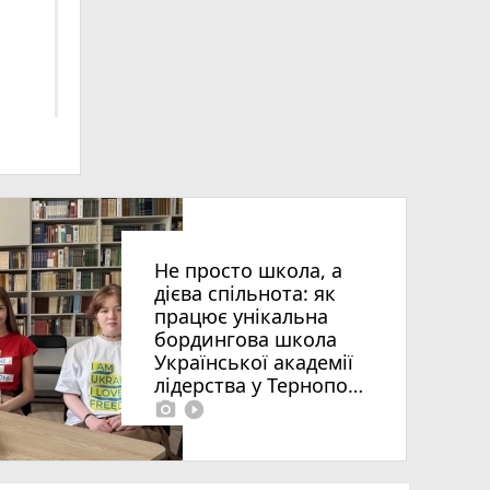
алі
Не просто школа, а
дієва спільнота: як
працює унікальна
бордингова школа
Української академії
лідерства у Тернополі
photo_camera
play_circle_filled