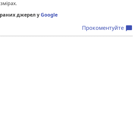
змірах.
браних джерел у
Google
Прокоментуйте
chat_bubble