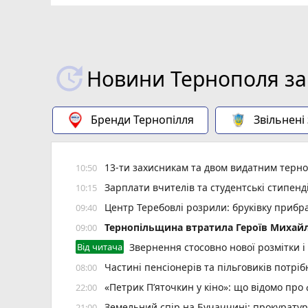
Новини Тернополя за
Бренди Тернопілля
Звільнені
13-ти захисникам та двом видатним терн
10:50
Зарплати вчителів та студентські стипенд
10:15
Центр Теребовлі розрили: бруківку прибр
09:40
Тернопільщина втратила Героїв Михайл
09:00
Від читача
Звернення стосовно нової розмітки і
Частині пенсіонерів та пільговиків потріб
08:00
«Петрик П’яточкин у кіно»: що відомо про
22:00
Земельний спір на Бучаччині: прокуратур
21:00