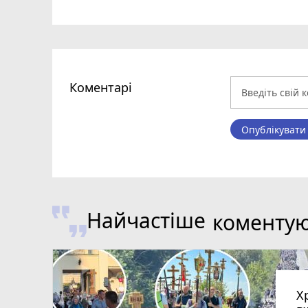
Коментарі
Опублікувати
Найчастіше
коменту
Х