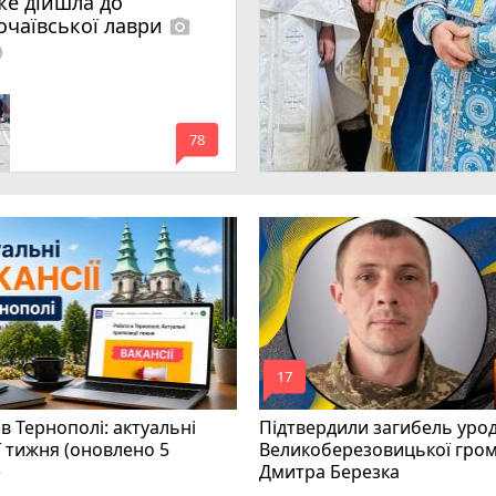
же дійшла до
очаївської лаври
photo_camera
lled
mode_comment
78
mode_comment
17
в Тернополі: актуальні
Підтвердили загибель уро
ї тижня (оновлено 5
Великоберезовицької гро
)
Дмитра Березка