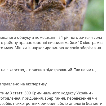
нованого обшуку в помешканні 54-річного жителя села
го району правоохоронці виявили майже 10 кілограмів
о маку. Мішки із наркосировиною чоловік зберігав на
на лікарство, - пояснив підозрюваний. Так це чи ні,
аправлено на експертизу.
тину 3 статті 309 Кримінального кодексу України -
отовлення, придбання, зберігання, перевезення чи
собів, психотропних речовин або їх аналогів без мети