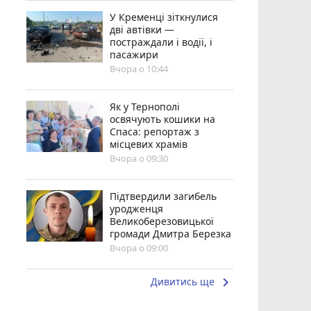
У Кременці зіткнулися
дві автівки —
постраждали і водії, і
пасажири
Вчора о 10:44
Як у Тернополі
освячують кошики на
Спаса: репортаж з
місцевих храмів
Вчора о 09:30
Підтвердили загибель
уродженця
Великоберезовицької
громади Дмитра Березка
Вчора о 09:00
keyboard_arrow_right
Дивитись ще