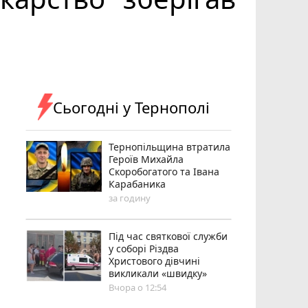
Сьогодні у Тернополі
Тернопільщина втратила
Героїв Михайла
Скоробогатого та Івана
Карабаника
за годину
Під час святкової служби
у соборі Різдва
Христового дівчині
викликали «швидку»
Вчора о 12:54