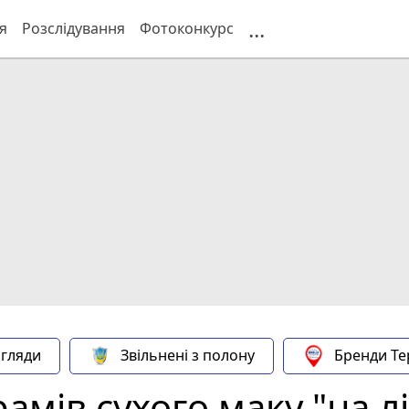
...
я
Розслідування
Фотоконкурс
гляди
Звільнені з полону
Бренди Те
амів сухого маку "на л