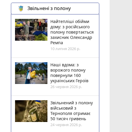
Звільнені з полону
Найтепліші обійми
дому: з російського
полону повертається
захисник Олександр
Ремпа
10 липня 2026 р.
Наші вдома: з
ворожого полону
повернули 160
українських Героїв
26 червня 2026 р.
Звільнений з полону
військовий з
Тернополя отримає
50 тисяч гривень
24 червня 2026 р.