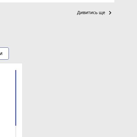
keyboard_arrow_right
Дивитись ще
и