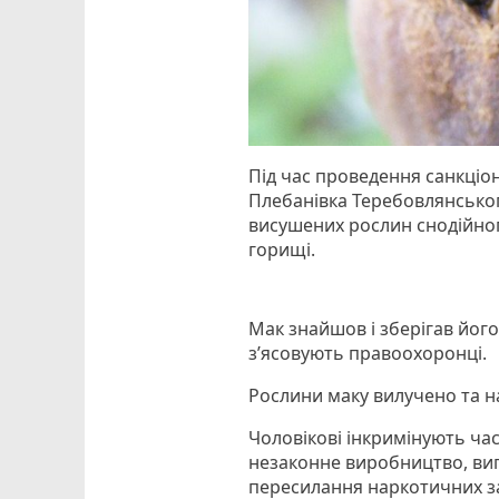
Під час проведення санкціо
Плебанівка Теребовлянсько
висушених рослин снодійног
горищі.
Мак знайшов і зберігав його 
з’ясовують правоохоронці.
Рослини маку вилучено та н
Чоловікові інкримінують час
незаконне виробництво, виг
пересилання наркотичних за