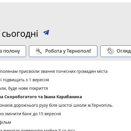
 сьогодні
 з полону
Робота у Тернополі!
Огляд
ополянам присвоїли звання почесних громадян міста
ії підвищать з 1 вересня
али, буде нове покриття
а Скоробогатого та Івана Карабаника
 знаків дорожнього руху біля шостої школи м.Тернопіль.
но змінити банк до 15 вересня
 фільм
а вимагає повернути майже 5 га лісу