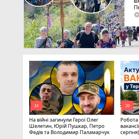
в
П
play_circle_fi
ля Дмитро
0
аїни
mode_comment
mode_comment
24
20
На війні загинули Герої Олег
Робота 
Шелетин, Юрій Пушкар, Петро
вакансі
Федів та Володимир Паламарчук
серпня