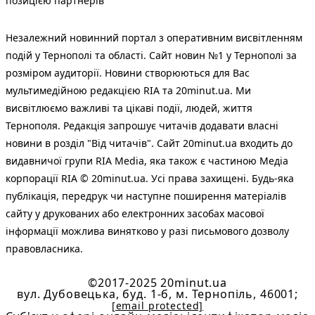
позицією партнерів
Незалежний новинний портал з оперативним висвітленням
подій у Тернополі та області. Сайт новин №1 у Тернополі за
розміром аудиторії. Новини створюються для Вас
мультимедійною редакцією RIA та 20minut.ua. Ми
висвітлюємо важливі та цікаві події, людей, життя
Тернополя. Редакція запрошує читачів додавати власні
новини в розділ "Від читачів". Сайт 20minut.ua входить до
видавничої групи RIA Media, яка також є частиною Медіа
корпорації RIA © 20minut.ua. Усі права захищені. Будь-яка
публiкацiя, передрук чи наступне поширення матеріалів
сайту у друкованих або електронних засобах масової
інформації можлива винятково у разі письмового дозволу
правовласника.
©2017-2025 20minut.ua
вул. Дубовецька, буд. 1-б, м. Тернопіль, 46001;
[email protected]