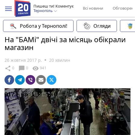
Пишеш ти! Коментує
Всі новини
Обговорен
Тернопіль
Робота у Тернополі!
Огляди
На "БАМі" двічі за місяць обікрали
магазин
26 жовтня 2017 р.
20 хвилин
chat_bubble
share
visibility
0
0
941