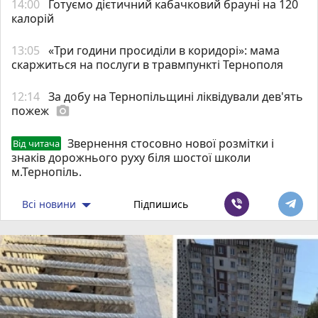
14:00
Готуємо дієтичний кабачковий брауні на 120
калорій
13:05
«Три години просиділи в коридорі»: мама
скаржиться на послуги в травмпункті Тернополя
12:14
За добу на Тернопільщині ліквідували дев'ять
пожеж
photo_camera
Звернення стосовно нової розмітки і
Від читача
знаків дорожнього руху біля шостої школи
м.Тернопіль.
Всі новини
Підпишись