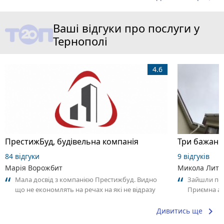
Ваші відгуки про послуги у
Тернополі
4.6
ПрестижБуд, будівельна компанія
84 відгуки
9 відгуків
Марія Ворожбит
Микола Литв
Мала досвід з компанією Престижбуд. Видно
Зайшли поо
що не економлять на речах на які не відразу
Приємна ат
звертаєш увагу. Роблять для людей....
Замовлення
keyboard_arrow_right
Дивитись ще