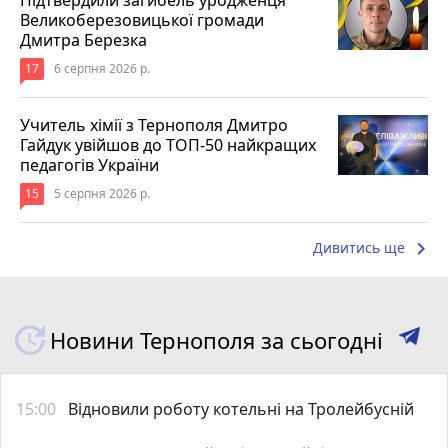
Великоберезовицької громади
Дмитра Березка
17
6 серпня 2026 р.
Учитель хімії з Тернополя Дмитро
Гайдук увійшов до ТОП-50 найкращих
педагогів України
15
5 серпня 2026 р.
keyboard_arrow_right
Дивитись ще
Новини Тернополя за сьогодні
15:00
Відновили роботу котельні на Тролейбусній