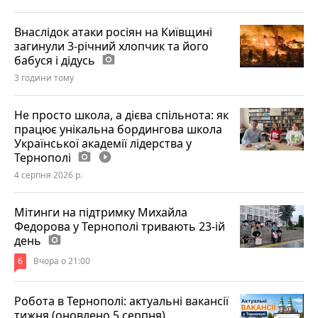
Внаслідок атаки росіян на Київщині
загинули 3-річний хлопчик та його
бабуся і дідусь
photo_camera
3 години тому
Не просто школа, а дієва спільнота: як
працює унікальна бордингова школа
Української академії лідерства у
Тернополі
photo_camera
play_circle_filled
4 серпня 2026 р.
Мітинги на підтримку Михайла
Федорова у Тернополі тривають 23-ій
день
photo_camera
6
Вчора о 21:00
Робота в Тернополі: актуальні вакансії
тижня (оновлено 5 серпня)