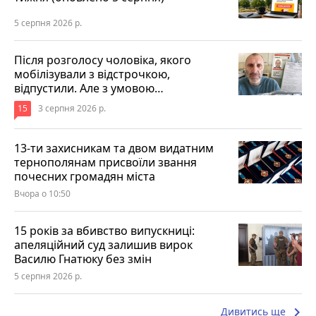
5 серпня 2026 р.
Після розголосу чоловіка, якого
мобілізували з відстрочкою,
відпустили. Але з умовою…
15
3 серпня 2026 р.
13-ти захисникам та двом видатним
тернополянам присвоїли звання
почесних громадян міста
Вчора о 10:50
15 років за вбивство випускниці:
апеляційний суд залишив вирок
Василю Гнатюку без змін
5 серпня 2026 р.
keyboard_arrow_right
Дивитись ще