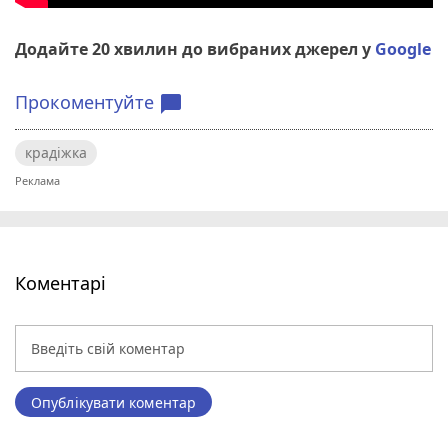
Додайте 20 хвилин до вибраних джерел у
Google
Прокоментуйте
chat_bubble
крадіжка
Коментарі
Опублікувати коментар