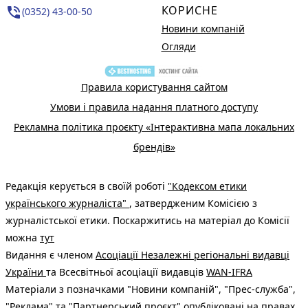
КОРИСНЕ
phone_in_talk
(0352) 43-00-50
Новини компаній
Огляди
Правила користування сайтом
Умови і правила надання платного доступу
Рекламна політика проєкту «Інтерактивна мапа локальних
брендів»
Редакція керується в своїй роботі
"Кодексом етики
українського журналіста"
, затвердженим Комісією з
журналістської етики. Поскаржитись на матеріал до Комісії
можна
тут
Видання є членом
Асоціації Незалежні регіональні видавці
України
та Всесвітньої асоціації видавців
WAN-IFRA
Матеріали з позначками "Новини компаній", "Прес-служба",
"Реклама" та "Партнерський проєкт" опубліковані на правах