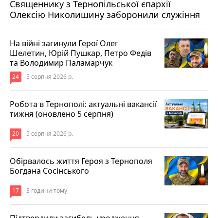
Священнику з Тернопільської єпархії
Олексію Николишину заборонили служіння
На війні загинули Герої Олег
Шелетин, Юрій Пушкар, Петро Федів
та Володимир Паламарчук
24
5 серпня 2026 р.
Робота в Тернополі: актуальні вакансії
тижня (оновлено 5 серпня)
20
5 серпня 2026 р.
Обірвалось життя Героя з Тернополя
Богдана Сосінського
17
3 години тому
Підтвердили загибель уродженця