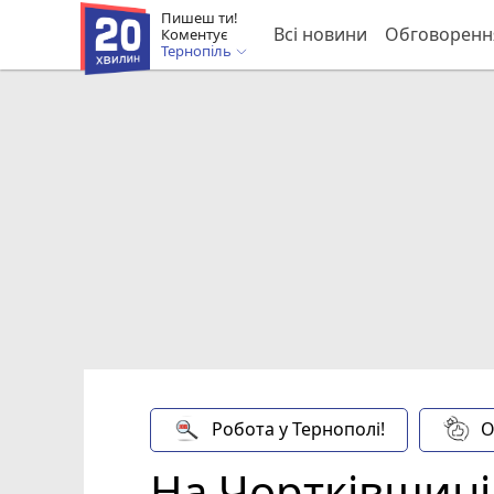
Пишеш ти!
Всі новини
Обговоренн
Коментує
Тернопіль
Робота у Тернополі!
О
На Чортківщині