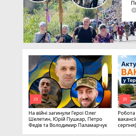
П
play_circle_fi
ля Дмитро
0
аїни
mode_comment
mode_comment
23
20
На війні загинули Герої Олег
Робота 
Шелетин, Юрій Пушкар, Петро
вакансі
Федів та Володимир Паламарчук
серпня