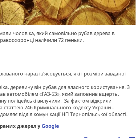
ймали чоловіка, який самовільно рубав дерева в
 правоохоронці налічили 72 пеньки.
рюваного наразі з’ясовується, які і розміри завданої
іка, деревину він рубав для власного користування. З
вав автомобілем «ГАЗ-53», який заповнив вщерть.
ину поліцейські вилучили. За фактом відкрили
 статтею 246 Кримінального кодексу України -
домляє відділ комунікації НП Тернопільської області.
браних джерел у
Google