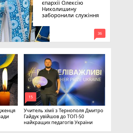
єпархії Олексію
Николишину
заборонили служіння
mode_comment
36
На війні 
Шелетин,
Федів та
mode_comment
mode_comment
15
23
дженця
Учитель хімії з Тернополя Дмитро
мади
Гайдук увійшов до ТОП-50
найкращих педагогів України