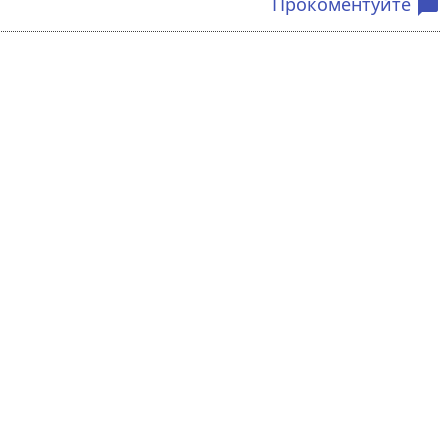
Прокоментуйте
chat_bubble