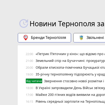
Новини Тернополя за
Бренди Тернопілля
Звільнені
«Петрик П’яточкин у кіно»: що відомо про
22:00
Земельний спір на Бучаччині: прокуратур
21:00
Обрали єпископа-помічника Бучацької єпа
20:00
35-річну тернополянку підозрюють у крад
19:00
Від читача
Звернення стосовно нової розмітки і
В Україні запровадили День Військ зв'язк
18:00
Майже 200 п'яних водіїв виявили на доро
17:00
Рівень середньої зарплати на Тернопільщ
16:15