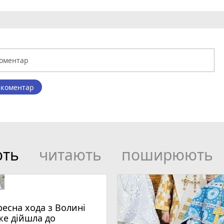
 коментар
ють
читають
поширюють
ресна хода з Волині
же дійшла до