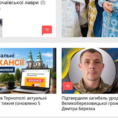
очаївської лаври
photo_camera
lled
mode_comment
78
mode_comment
16
в Тернополі: актуальні
Підтвердили загибель уро
ї тижня (оновлено 5
Великоберезовицької гро
)
Дмитра Березка