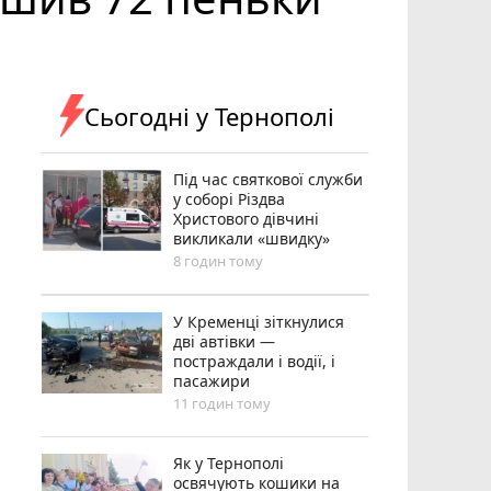
Сьогодні у Тернополі
Під час святкової служби
у соборі Різдва
Христового дівчині
викликали «швидку»
8 годин тому
У Кременці зіткнулися
дві автівки —
постраждали і водії, і
пасажири
11 годин тому
Як у Тернополі
освячують кошики на