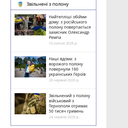
Звільнені з полону
Найтепліші обійми
дому: з російського
полону повертається
захисник Олександр
Ремпа
10 липня 2026 р.
Наші вдома: з
ворожого полону
повернули 160
українських Героїв
26 червня 2026 р.
Звільнений з полону
військовий з
Тернополя отримає
50 тисяч гривень
24 червня 2026 р.