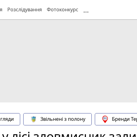
...
я
Розслідування
Фотоконкурс
гляди
Звільнені з полону
Бренди Те
 у лісі зловмисник зал