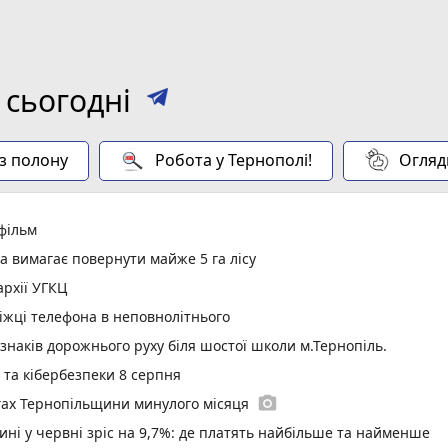
 сьогодні
 з полону
Робота у Тернополі!
Огляд
 фільм
а вимагає повернути майже 5 га лісу
рхії УГКЦ
іжці телефона в неповнолітнього
 знаків дорожнього руху біля шостої школи м.Тернопіль.
у та кібербезпеки 8 серпня
photo_camera
гах Тернопільщини минулого місяця
ині у червні зріс на 9,7%: де платять найбільше та найменше