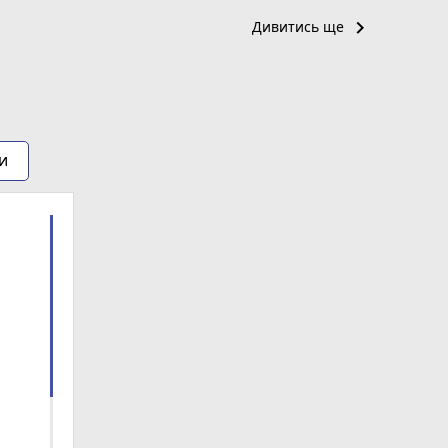
keyboard_arrow_right
Дивитись ще
и