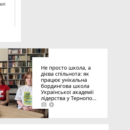
алі
Не просто школа, а
дієва спільнота: як
працює унікальна
бордингова школа
Української академії
ія»
лідерства у Тернополі
photo_camera
play_circle_filled