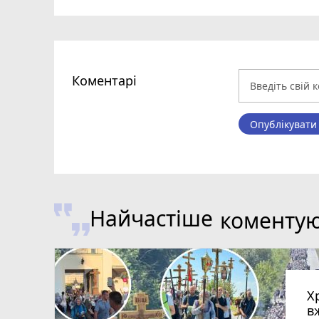
Коментарі
Опублікувати
Найчастіше
коменту
Х
в