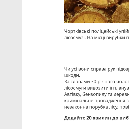
Чортківські поліцейські упі
лісосмузі. На місці вирубки
Чи усі вони справа рук підоз
шкоди.
За словами 30-річного чолов
лісосмуги вивозити її плану
Автівку, бензопилу та дерев
кримінальне провадження за
незаконна порубка лісу, пові
Додайте 20 хвилин до ви