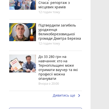
Спаса: репортаж з
місцевих храмів
12 годин тому
Підтвердили загибель
уродженця
Великоберезовицької
громади Дмитра Березка
12 годин тому
До 33 280 грн на
навчання: хто на
Тернопільщині може
отримати ваучер та які
професії можна
опанувати
Вчора о 20:00
keyboard_arrow_right
Дивитись ще