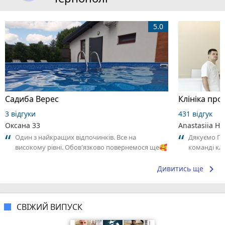
5.0
Садиба Верес
3 відгуки
431 відгук
Оксана 33
Anastasiia Hu
Один з найкращих відпочинків. Все на
Дякуємо Пе
високому рівні. Обов'язково повернемося ще🥰
команді клі
уважність т
результатив
keyboard_arrow_right
Дивитись ще
СВІЖИЙ ВИПУСК