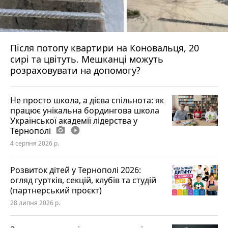
Після потопу квартири на Коновальця, 20
сирі та цвітуть. Мешканці можуть
розраховувати на допомогу?
Не просто школа, а дієва спільнота: як
працює унікальна бордингова школа
Української академії лідерства у
Тернополі
photo_camera
play_circle_filled
4 серпня 2026 р.
Розвиток дітей у Тернополі 2026:
огляд гуртків, секцій, клубів та студій
(партнерський проєкт)
28 липня 2026 р.