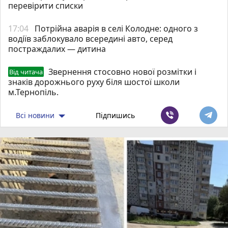
перевірити списки
17:04
Потрійна аварія в селі Колодне: одного з
водіїв заблокувало всередині авто, серед
постраждалих — дитина
Звернення стосовно нової розмітки і
Від читача
знаків дорожнього руху біля шостої школи
м.Тернопіль.
Всі новини
Підпишись