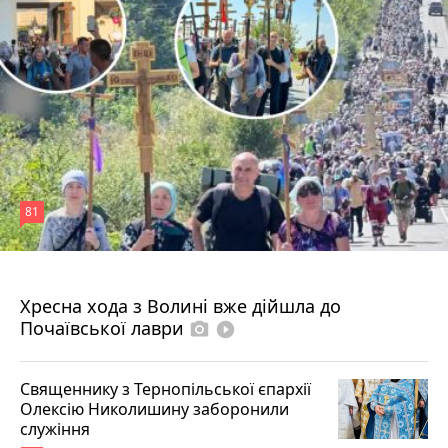
81
4 серпня 2026 р.
Хресна хода з Волині вже дійшла до
Почаївської лаври
photo_camera
play_circle_filled
Священнику з Тернопільської єпархії
Олексію Николишину заборонили
служіння