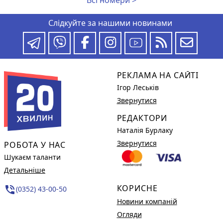
Слідкуйте за нашими новинами
РЕКЛАМА НА САЙТІ
Ігор Леськів
Звернутися
РЕДАКТОРИ
Наталія Бурлаку
Звернутися
РОБОТА У НАС
Шукаєм таланти
Детальніше
КОРИСНЕ
phone_in_talk
(0352) 43-00-50
Новини компаній
Огляди