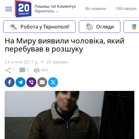
Пишеш ти! Коментує
Всі новини
Обговорен
Тернопіль
Робота у Тернополі!
Огляди
На Миру виявили чоловіка, який
перебував в розшуку
24 січня 2017 р.
20 хвилин
chat_bubble
share
visibility
1
0
460