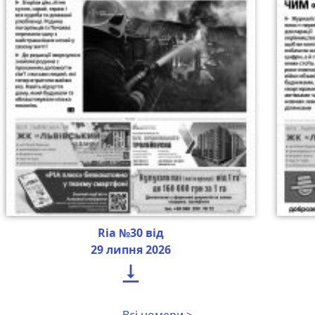
Ria №30 від
29 липня 2026

Всі номери >