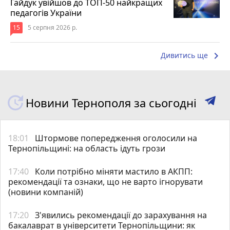
Гайдук увійшов до ТОП-50 найкращих
педагогів України
15
5 серпня 2026 р.
keyboard_arrow_right
Дивитись ще
Новини Тернополя за сьогодні
18:01
Штормове попередження оголосили на
Тернопільщині: на область ідуть грози
17:40
Коли потрібно міняти мастило в АКПП:
рекомендації та ознаки, що не варто ігнорувати
(новини компаній)
17:20
З'явились рекомендації до зарахування на
бакалаврат в університети Тернопільщини: як