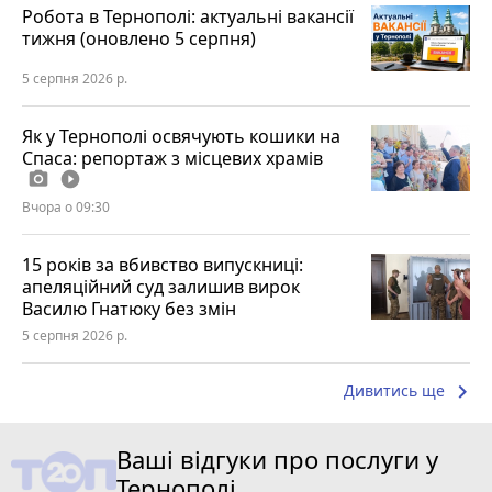
Робота в Тернополі: актуальні вакансії
тижня (оновлено 5 серпня)
5 серпня 2026 р.
Як у Тернополі освячують кошики на
Спаса: репортаж з місцевих храмів
photo_camera
play_circle_filled
Вчора о 09:30
15 років за вбивство випускниці:
апеляційний суд залишив вирок
Василю Гнатюку без змін
5 серпня 2026 р.
keyboard_arrow_right
Дивитись ще
Ваші відгуки про послуги у
Тернополі