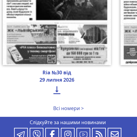
Ria №30 від
29 липня 2026

Всі номери >
Слідкуйте за нашими новинами