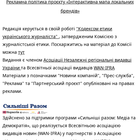
Рекламна політика проєкту «Інтерактивна мапа локальних
брендів»
Редакція керується в своїй роботі
"Кодексом етики
українського журналіста"
, затвердженим Комісією з
журналістської етики. Поскаржитись на матеріал до Комісії
можна
тут
Видання є членом
Асоціації Незалежні регіональні видавці
України
та Всесвітньої асоціації видавців
WAN-IFRA
Матеріали з позначками "Новини компаній", "Прес-служба",
"Реклама" та "Партнерський проєкт" опубліковані на правах
реклами.
Здійснено за підтримки програми «Сильніші разом: Медіа та
Демократія», що реалізується Всесвітньою асоціацією
видавців новин (WAN-IFRA) у партнерстві з Асоціацією