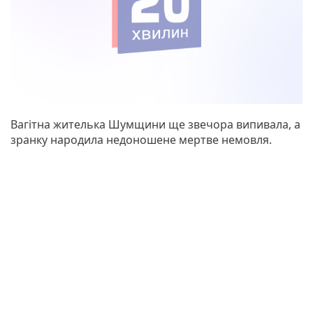
Вагітна жителька Шумщини ще звечора випивала, а
зранку народила недоношене мертве немовля.