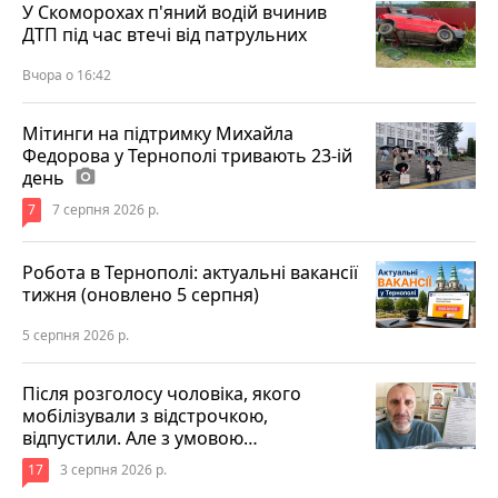
У Скоморохах п'яний водій вчинив
ДТП під час втечі від патрульних
Вчора о 16:42
Мітинги на підтримку Михайла
Федорова у Тернополі тривають 23-ій
день
photo_camera
7
7 серпня 2026 р.
Робота в Тернополі: актуальні вакансії
тижня (оновлено 5 серпня)
5 серпня 2026 р.
Після розголосу чоловіка, якого
мобілізували з відстрочкою,
відпустили. Але з умовою…
17
3 серпня 2026 р.