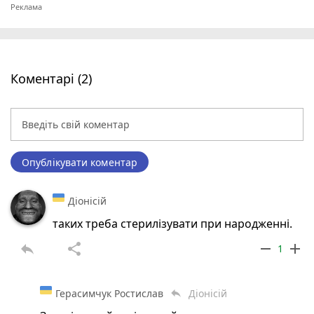
Коментарі (2)
Опублікувати коментар
Діонісій
таких треба стерилізувати при народженні.
reply
share
remove
add
1
Герасимчук Ростислав
Діонісій
reply