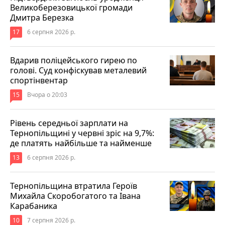
Великоберезовицької громади
Дмитра Березка
17
6 серпня 2026 р.
Вдарив поліцейського гирею по
голові. Суд конфіскував металевий
спортінвентар
15
Вчора о 20:03
Рівень середньої зарплати на
Тернопільщині у червні зріс на 9,7%:
де платять найбільше та найменше
13
6 серпня 2026 р.
Тернопільщина втратила Героїв
Михайла Скоробогатого та Івана
Карабаника
10
7 серпня 2026 р.