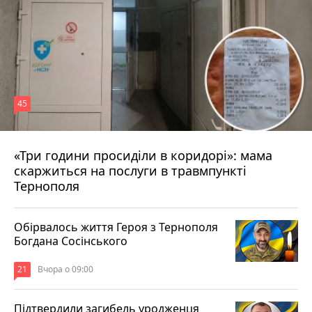
45
«Три години просиділи в коридорі»: мама
Вчора о 13:05
скаржиться на послуги в травмпункті
Тернополя
Обірвалось життя Героя з Тернополя
Богдана Сосінського
21
Вчора о 09:00
Підтвердили загибель уродженця