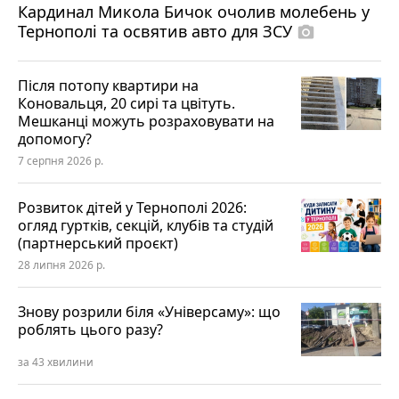
Кардинал Микола Бичок очолив молебень у
Тернополі та освятив авто для ЗСУ
photo_camera
Після потопу квартири на
Коновальця, 20 сирі та цвітуть.
Мешканці можуть розраховувати на
допомогу?
7 серпня 2026 р.
Розвиток дітей у Тернополі 2026:
огляд гуртків, секцій, клубів та студій
(партнерський проєкт)
28 липня 2026 р.
Знову розрили біля «Універсаму»: що
роблять цього разу?
за 43 хвилини