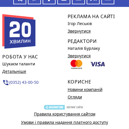
РЕКЛАМА НА САЙТІ
Ігор Леськів
Звернутися
РЕДАКТОРИ
Наталія Бурлаку
Звернутися
РОБОТА У НАС
Шукаєм таланти
Детальніше
КОРИСНЕ
phone_in_talk
(0352) 43-00-50
Новини компаній
Огляди
Правила користування сайтом
Умови і правила надання платного доступу