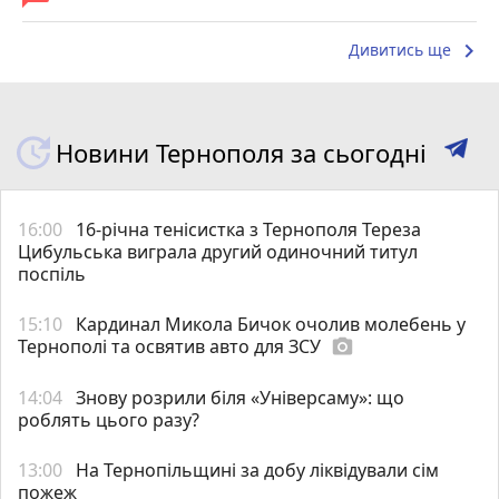
keyboard_arrow_right
Дивитись ще
Новини Тернополя за сьогодні
16:00
16-річна тенісистка з Тернополя Тереза
Цибульська виграла другий одиночний титул
поспіль
15:10
Кардинал Микола Бичок очолив молебень у
Тернополі та освятив авто для ЗСУ
photo_camera
14:04
Знову розрили біля «Універсаму»: що
роблять цього разу?
13:00
На Тернопільщині за добу ліквідували сім
пожеж