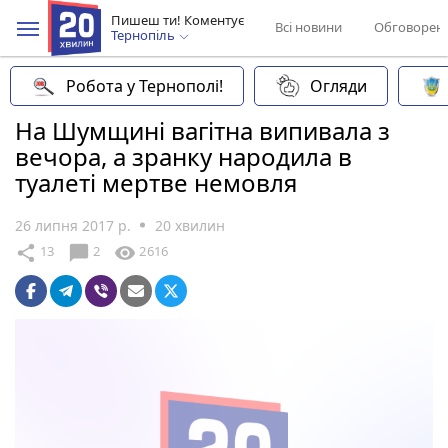
Пишеш ти! Коментує
Всі новини
Обговорен
Тернопіль
Робота у Тернополі!
Огляди
На Шумщині вагітна випивала з
вечора, а зранку народила в
туалеті мертве немовля
26 липня 2017 р.
20 хвилин
chat_bubble
share
visibility
13
2
2616