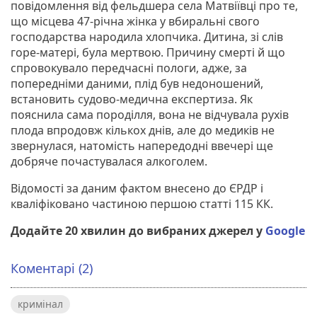
повідомлення від фельдшера села Матвіївці про те,
що місцева 47-річна жінка у вбиральні свого
господарства народила хлопчика. Дитина, зі слів
горе-матері, була мертвою. Причину смерті й що
спровокувало передчасні пологи, адже, за
попередніми даними, плід був недоношений,
встановить судово-медична експертиза. Як
пояснила сама породілля, вона не відчувала рухів
плода впродовж кількох днів, але до медиків не
звернулася, натомість напередодні ввечері ще
добряче почастувалася алкоголем.
Відомості за даним фактом внесено до ЄРДР і
кваліфіковано частиною першою статті 115 КК.
Додайте 20 хвилин до вибраних джерел у
Google
Коментарі (2)
кримінал