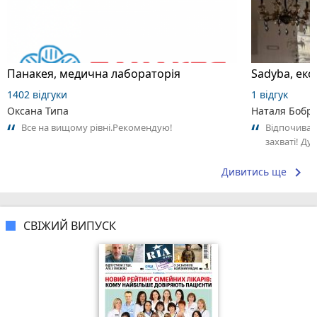
Панакея, медична лабораторія
Sadyba, еко
1402 відгуки
1 відгук
Оксана Типа
Наталя Бобр
Все на вищому рівні.Рекомендую!
Відпочивала
захваті! Ду
дровах та ч
бджолина..
keyboard_arrow_right
Дивитись ще
СВІЖИЙ ВИПУСК