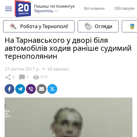
Пишеш ти! Коментує
Всі новини
Обговорен
Тернопіль
Робота у Тернополі!
Огляди
На Тарнавського у дворі біля
автомобілів ходив раніше судимий
тернополянин
27 квітня 2017 р.
20 хвилин
chat_bubble
share
visibility
0
3
519