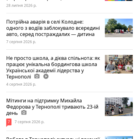
28 липня 2026 р.
Потрійна аварія в селі Колодне:
одного з водіїв заблокувало всередині
авто, серед постраждалих — дитина
7 серпня 2026 р.
Не просто школа, а дієва спільнота: як
працює унікальна бордингова школа
Української академії лідерства у
Тернополі
photo_camera
play_circle_filled
4 серпня 2026 р.
Мітинги на підтримку Михайла
Федорова у Тернополі тривають 23-ій
день
photo_camera
7
7 серпня 2026 р.