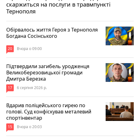
скаржиться на послуги в травмпункті
Тернополя
Обірвалось життя Героя з Тернополя
Богдана Сосінського
20
Вчора о 09:00
Підтвердили загибель уродженця
Великоберезовицької громади
Дмитра Березка
17
6 серпня 2026 р.
Вдарив поліцейського гирею по
голові. Суд конфіскував металевий
спортінвентар
15
Вчора о 20:03