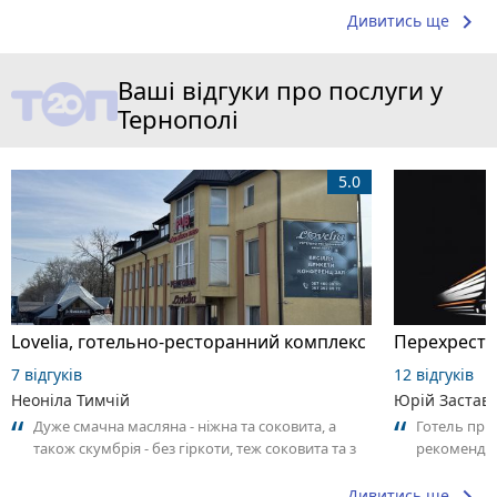
keyboard_arrow_right
Дивитись ще
Ваші відгуки про послуги у
Тернополі
5.0
Lovelia, готельно-ресторанний комплекс
Перехрестя
7 відгуків
12 відгуків
Неоніла Тимчій
Юрій Застав
Дуже смачна масляна - ніжна та соковита, а
Готель приє
також скумбрія - без гіркоти, теж соковита та з
рекоменду
приємним ароматом. Як поціновувач...
Дивитись ще