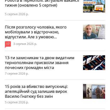
Робота в Тернополі: актуальні вакансії
тижня (оновлено 5 серпня)
5 серпня 2026 р.
Після розголосу чоловіка, якого
мобілізували з відстрочкою,
відпустили. Але з умовою…
17
3 серпня 2026 р.
13-ти захисникам та двом видатним
тернополянам присвоїли звання
почесних громадян міста
7 серпня 2026 р.
15 років за вбивство випускниці:
апеляційний суд залишив вирок
Василю Гнатюку без змін
5 серпня 2026 р.