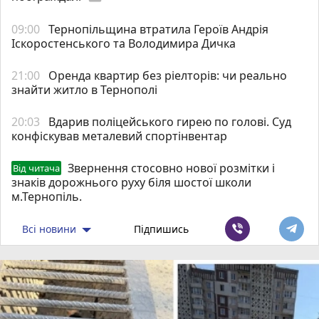
09:00
Тернопільщина втратила Героїв Андрія
Іскоростенського та Володимира Дичка
21:00
Оренда квартир без ріелторів: чи реально
знайти житло в Тернополі
20:03
Вдарив поліцейського гирею по голові. Суд
конфіскував металевий спортінвентар
Звернення стосовно нової розмітки і
Від читача
знаків дорожнього руху біля шостої школи
м.Тернопіль.
Всі новини
Підпишись