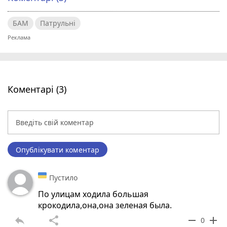
БАМ
Патрульні
Коментарі (3)
Опублікувати коментар
Пустило
По улицам ходила большая
крокодила,она,она зеленая была.
reply
share
remove
add
0