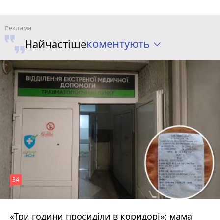
коментують
Найчастіше
34
«Три години просиділи в коридорі»: мама
Вчора о 13:05