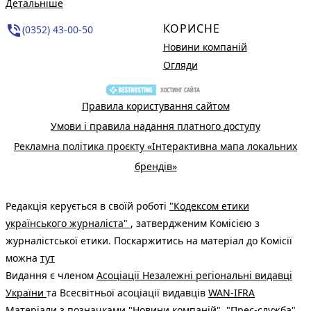
Детальніше
КОРИСНЕ
phone_in_talk
(0352) 43-00-50
Новини компаній
Огляди
Правила користування сайтом
Умови і правила надання платного доступу
Рекламна політика проєкту «Інтерактивна мапа локальних
брендів»
Редакція керується в своїй роботі
"Кодексом етики
українського журналіста"
, затвердженим Комісією з
журналістської етики. Поскаржитись на матеріал до Комісії
можна
тут
Видання є членом
Асоціації Незалежні регіональні видавці
України
та Всесвітньої асоціації видавців
WAN-IFRA
Матеріали з позначками "Новини компаній", "Прес-служба",