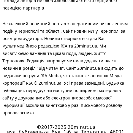
Погляди авторів не обов'язково збігаються з офіційною
позицією партнерів
Незалежний новинний портал з оперативним висвітленням
подій у Тернополі та області. Сайт новин №1 у Тернополі за
розміром аудиторії. Новини створюються для Вас
мультимедійною редакцією RIA та 20minut.ua. Ми
висвітлюємо важливі та цікаві події, людей, життя
Тернополя. Редакція запрошує читачів додавати власні
новини в розділ "Від читачів". Сайт 20minut.ua входить до
видавничої групи RIA Media, яка також є частиною Медіа
корпорації RIA © 20minut.ua. Усі права захищені. Будь-яка
публiкацiя, передрук чи наступне поширення матеріалів
сайту у друкованих або електронних засобах масової
інформації можлива винятково у разі письмового дозволу
правовласника.
©2017-2025 20minut.ua
вул. Дубовецька, буд. 1-б, м. Тернопіль, 46001;