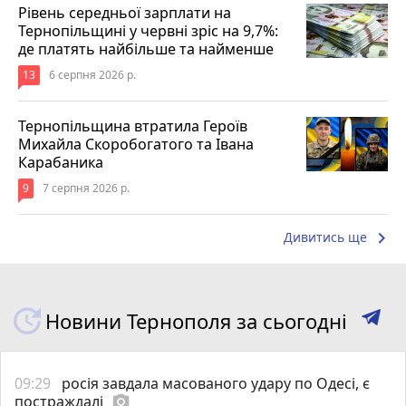
Рівень середньої зарплати на
Тернопільщині у червні зріс на 9,7%:
де платять найбільше та найменше
13
6 серпня 2026 р.
Тернопільщина втратила Героїв
Михайла Скоробогатого та Івана
Карабаника
9
7 серпня 2026 р.
keyboard_arrow_right
Дивитись ще
Новини Тернополя за сьогодні
09:29
росія завдала масованого удару по Одесі, є
постраждалі
photo_camera