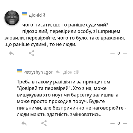
Діонісій
чого писати, що то раніше судимий?
підозрілий, перевірили особу, зі шприцем
зловили, перевіряйте, чого то було. таке враження,
що раніше судимі , то не люди.
reply
share
remove
add
0
Petryshyn Igor
Діонісій
reply
Треба в такому разі діяти за принципом
"Довіряй та перевіряй". Хто з на, може
вишукував хто ноут чи барсетку залишив, а
може просто проходив поруч. Будьте
пильними, але безпричинно не наговорюйте -
люди мають здатність змінюватись.
reply
share
remove
add
0