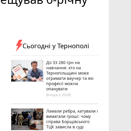
Сьогодні у Тернополі
До 33 280 грн на
навчання: хто на
Тернопільщині може
отримати ваучер та які
професії можна
опанувати
Вчора о 20:00
Ламали ребра, катували і
вимагали гроші: чому
справа Борщівського
ТЦК зависла в суді