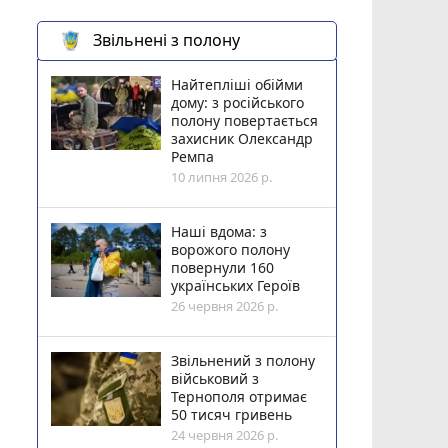
Звільнені з полону
Найтепліші обійми
дому: з російського
полону повертається
захисник Олександр
Ремпа
10 липня 2026 р.
Наші вдома: з
ворожого полону
повернули 160
українських Героїв
26 червня 2026 р.
Звільнений з полону
військовий з
Тернополя отримає
50 тисяч гривень
24 червня 2026 р.