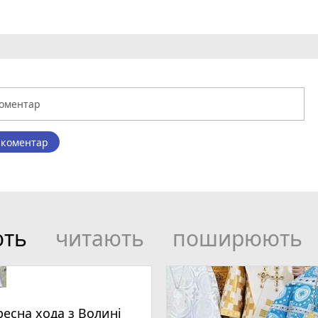
 коментар
ють
читають
поширюють
ресна хода з Волині