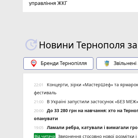
управління ЖКГ
Новини Тернополя за
Бренди Тернопілля
Звільнені
Концерти, зірки «МастерШеф» та ярмарок
22:01
фестиваль
В Україні запустили застосунок «БЕЗ МЕЖ»
21:00
До 33 280 грн на навчання: хто на Терн
20:00
опанувати
Ламали ребра, катували і вимагали гро
19:05
Від читача
Звернення стосовно нової розмітки і