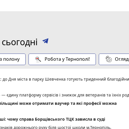
 сьогодні
 з полону
Робота у Тернополі!
Огляд
: до Дня міста в парку Шевченка готують триденний благодійн
 — єдину платформу сервісів і знижок для ветеранів та їхніх ро
опільщині може отримати ваучер та які професії можна
ші: чому справа Борщівського ТЦК зависла в суді
 знаків дорожнього руху біля шостої школи м.Тернопіль.