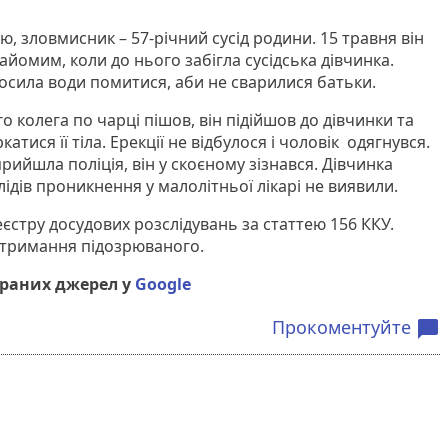
 зловмисник – 57-річний сусід родини. 15 травня він
найомим, коли до нього забігла сусідська дівчинка.
осила води помитися, аби не сварилися батьки.
о колега по чарці пішов, він підійшов до дівчинки та
тися її тіла. Ерекції не відбулося і чоловік одягнувся.
прийшла поліція, він у скоєному зізнався. Дівчинка
дів проникнення у малолітньої лікарі не виявили.
єстру досудових розслідувань за статтею 156 ККУ.
атримання підозрюваного.
браних джерел у
Google
Прокоментуйте
chat_bubble