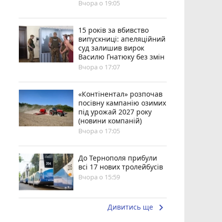
Вчора о 19:05
15 років за вбивство
випускниці: апеляційний
суд залишив вирок
Василю Гнатюку без змін
Вчора о 17:07
«Контінентал» розпочав
посівну кампанію озимих
під урожай 2027 року
(новини компаній)
Вчора о 17:05
До Тернополя прибули
всі 17 нових тролейбусів
Вчора о 15:59
keyboard_arrow_right
Дивитись ще