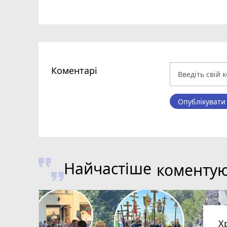
Коментарі
Опублікувати
Найчастіше
коменту
Х