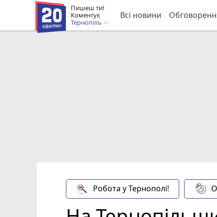
Пишеш ти!
Всі новини
Обговоренн
Коментує
Тернопіль
Робота у Тернополі!
О
На Тернопільщи