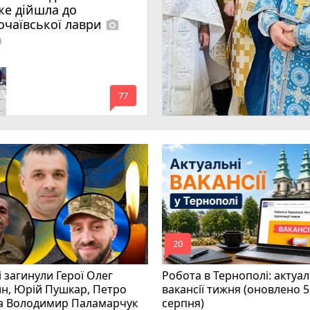
же дійшла до
очаївської лаври
photo_camera
lled
mode_comment
77
mode_comment
20
і загинули Герої Олег
Робота в Тернополі: актуал
н, Юрій Пушкар, Петро
вакансії тижня (оновлено 5
та Володимир Паламарчук
серпня)