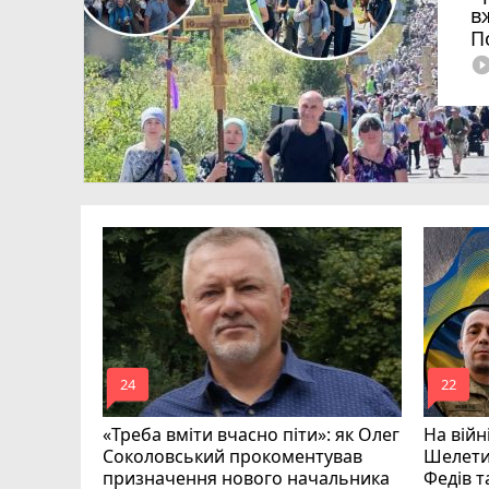
в
П
play_circle_fi
рої з
Романюк,
ишкевич
mode_comment
mode_comment
24
22
«Треба вміти вчасно піти»: як Олег
На війн
Соколовський прокоментував
Шелети
призначення нового начальника
Федів 