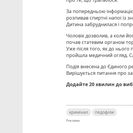
про те, що трапилося.
За попередньою інформацією,
розпивав спиртні напої із з
Дитина забруднилася і попр
Чоловік дозволив, а коли йог
почав статевим органом торка
Уже після того, як до нього 
пройшла медичний огляд. Слі
Подія внесена до Єдиного ре
Вирішується питання про з
Додайте 20 хвилин до ви
кримінал
педофіли