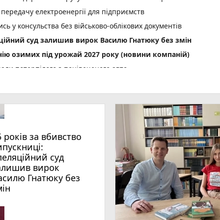
 передачу електроенергії для підприємств
сь у консульства без військово-облікових документів
яційний суд залишив вирок Василю Гнатюку без змін
нію озимих під урожай 2027 року (новини компаній)
али потерпілого з понівеченого авто
photo_camera
лейбусів
День Народження: вітають усім фейсбуком, пишіть побажання і
нопільщині: 6 серпня будуть грози
5 років за вбивство
ипускниці:
 тижня (оновлено 5 серпня)
пеляційний суд
алишив вирок
des
асилю Гнатюку без
play_circle_filled
photo_camera
 спеки під парасолями
мін
нопільських патрульних п'ять тисяч гривень
 увійшов до ТОП-50 найкращих педагогів України