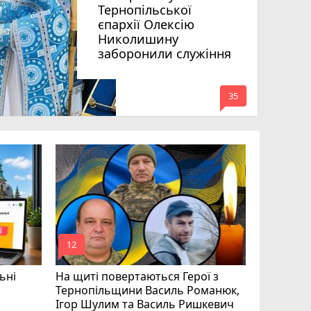
Тернопільської
єпархії Олексію
Николишину
заборонили служіння
mode_comment
35
«Треба вм
Соколовс
призначе
управлін
mode_comment
mode_comment
12
24
ьні
На щиті повертаються Герої з
Тернопільщини Василь Романюк,
Ігор Шулим та Василь Ришкевич