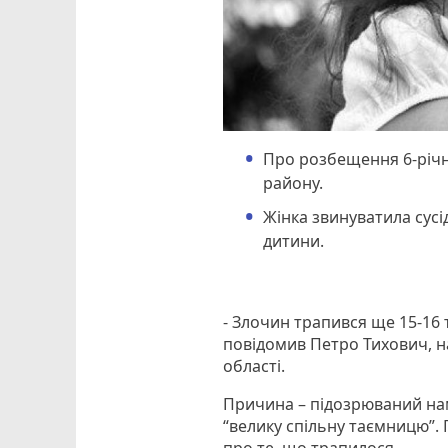
Про розбещення 6-річн
району.
Жінка звинуватила сусід
дитини.
- Злочин трапився ще 15-16 
повідомив Петро Тихович, н
області.
Причина – підозрюваний нам
“велику спільну таємницю”. 