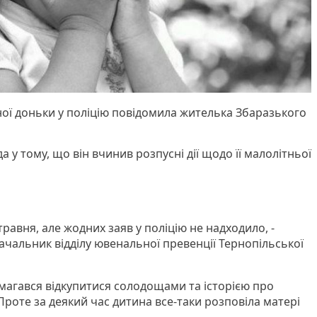
ої доньки у поліцію повідомила жителька Збаразького
а у тому, що він вчинив розпусні дії щодо її малолітньої
травня, але жодних заяв у поліцію не надходило, -
ачальник відділу ювенальної превенції Тернопільської
агався відкупитися солодощами та історією про
Проте за деякий час дитина все-таки розповіла матері