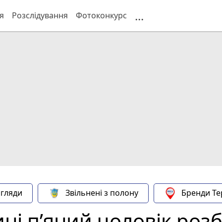
...
я
Розслідування
Фотоконкурс
гляди
Звільнені з полону
Бренди Те
ні п’яний чоловік роз