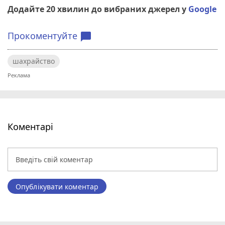
Додайте 20 хвилин до вибраних джерел у
Google
Прокоментуйте
chat_bubble
шахрайство
Коментарі
Опублікувати коментар