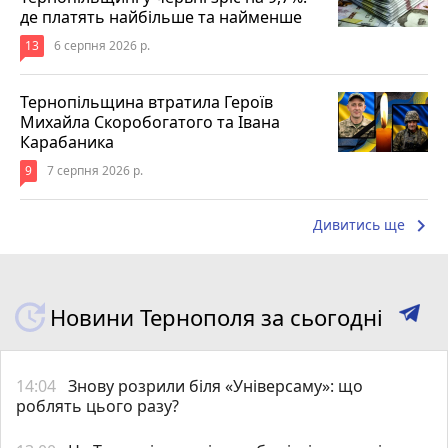
де платять найбільше та найменше
13
6 серпня 2026 р.
Тернопільщина втратила Героїв
Михайла Скоробогатого та Івана
Карабаника
9
7 серпня 2026 р.
keyboard_arrow_right
Дивитись ще
Новини Тернополя за сьогодні
14:04
Знову розрили біля «Універсаму»: що
роблять цього разу?