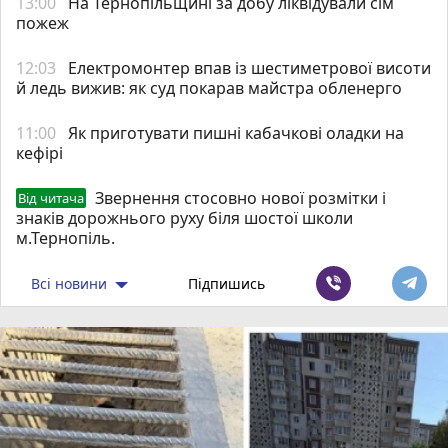
13:00
На Тернопільщині за добу ліквідували сім
пожеж
12:03
Електромонтер впав із шестиметрової висоти
й ледь вижив: як суд покарав майстра обленерго
11:00
Як приготувати пишні кабачкові оладки на
кефірі
Звернення стосовно нової розмітки і
Від читача
знаків дорожнього руху біля шостої школи
м.Тернопіль.
Всі новини
Підпишись