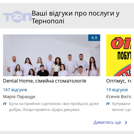
Ваші відгуки про послуги у
Тернополі
4.9
Dental Home, сімейна стоматологія
Оптімус, те
167 відгуків
19 відгуків
Марія Паращук
Єсенія Вікто
Була на прийомі з дитиною і все пройшло дуже
Купували п
добре. Лікарі привітні. Щиро дякуємо
якісне і ці
Дякую. Ре
keyboard_arrow_right
Дивитись ще