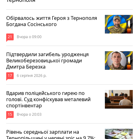
Обірвалось життя Героя з Тернополя
Богдана Сосінського
21
Вчора о 09:00
Підтвердили загибель уродженця
Великоберезовицької громади
Дмитра Березка
17
6 серпня 2026 р.
Вдарив поліцейського гирею по
голові. Суд конфіскував металевий
спортінвентар
15
Вчора о 20:03
Рівень середньої зарплати на
Тернопільщині у червні зріс на 9,7%: