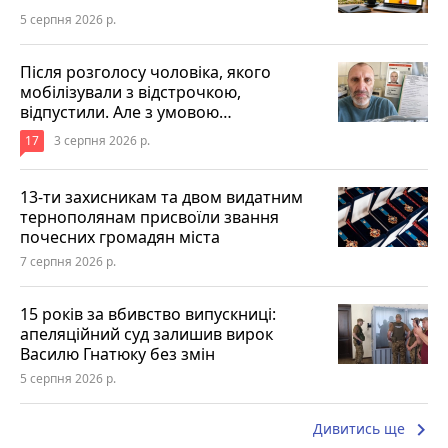
5 серпня 2026 р.
Після розголосу чоловіка, якого
мобілізували з відстрочкою,
відпустили. Але з умовою…
17
3 серпня 2026 р.
13-ти захисникам та двом видатним
тернополянам присвоїли звання
почесних громадян міста
7 серпня 2026 р.
15 років за вбивство випускниці:
апеляційний суд залишив вирок
Василю Гнатюку без змін
5 серпня 2026 р.
keyboard_arrow_right
Дивитись ще