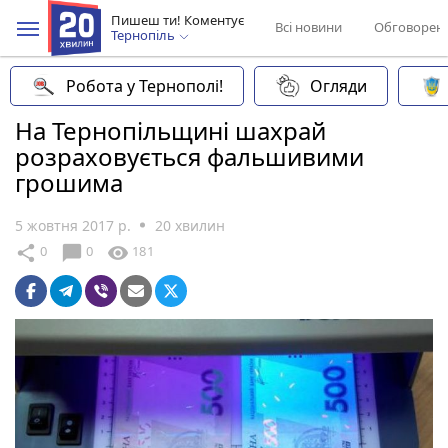
Пишеш ти! Коментує
Всі новини
Обговорен
Тернопіль
Робота у Тернополі!
Огляди
На Тернопільщині шахрай
розраховується фальшивими
грошима
5 жовтня 2017 р.
20 хвилин
chat_bubble
share
visibility
0
0
181