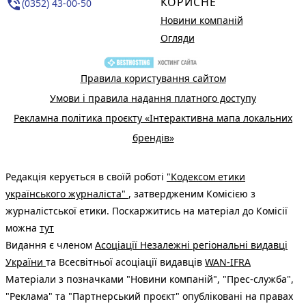
КОРИСНЕ
phone_in_talk
(0352) 43-00-50
Новини компаній
Огляди
Правила користування сайтом
Умови і правила надання платного доступу
Рекламна політика проєкту «Інтерактивна мапа локальних
брендів»
Редакція керується в своїй роботі
"Кодексом етики
українського журналіста"
, затвердженим Комісією з
журналістської етики. Поскаржитись на матеріал до Комісії
можна
тут
Видання є членом
Асоціації Незалежні регіональні видавці
України
та Всесвітньої асоціації видавців
WAN-IFRA
Матеріали з позначками "Новини компаній", "Прес-служба",
"Реклама" та "Партнерський проєкт" опубліковані на правах