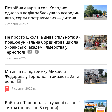
Потрійна аварія в селі Колодне:
одного з водіїв заблокувало всередині
авто, серед постраждалих — дитина
7 серпня 2026 р.
Не просто школа, а дієва спільнота: як
працює унікальна бордингова школа
Української академії лідерства у
Тернополі
photo_camera
play_circle_filled
4 серпня 2026 р.
Мітинги на підтримку Михайла
Федорова у Тернополі тривають 23-ій
день
photo_camera
7
7 серпня 2026 р.
Робота в Тернополі: актуальні вакансії
тижня (оновлено 5 серпня)