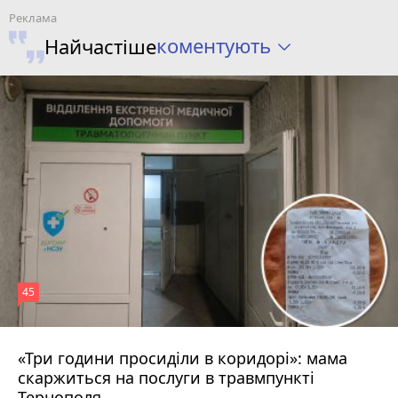
коментують
Найчастіше
45
«Три години просиділи в коридорі»: мама
Вчора о 13:05
скаржиться на послуги в травмпункті
Тернополя