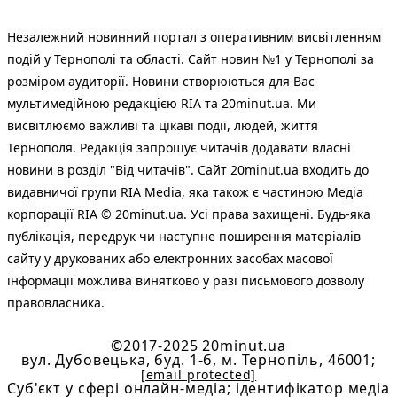
Незалежний новинний портал з оперативним висвітленням
подій у Тернополі та області. Сайт новин №1 у Тернополі за
розміром аудиторії. Новини створюються для Вас
мультимедійною редакцією RIA та 20minut.ua. Ми
висвітлюємо важливі та цікаві події, людей, життя
Тернополя. Редакція запрошує читачів додавати власні
новини в розділ "Від читачів". Сайт 20minut.ua входить до
видавничої групи RIA Media, яка також є частиною Медіа
корпорації RIA © 20minut.ua. Усі права захищені. Будь-яка
публiкацiя, передрук чи наступне поширення матеріалів
сайту у друкованих або електронних засобах масової
інформації можлива винятково у разі письмового дозволу
правовласника.
©2017-2025 20minut.ua
вул. Дубовецька, буд. 1-б, м. Тернопіль, 46001;
[email protected]
Cуб'єкт у сфері онлайн-медіа; ідентифікатор медіа