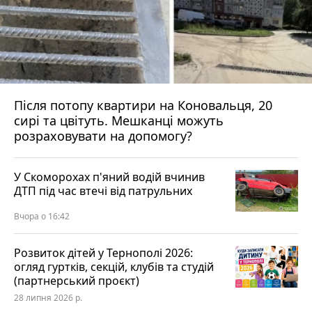
Після потопу квартири на Коновальця, 20
сирі та цвітуть. Мешканці можуть
розраховувати на допомогу?
У Скоморохах п'яний водій вчинив
ДТП під час втечі від патрульних
Вчора о 16:42
Розвиток дітей у Тернополі 2026:
огляд гуртків, секцій, клубів та студій
(партнерський проєкт)
28 липня 2026 р.