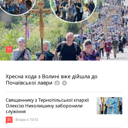
77
4 серпня 2026 р.
Хресна хода з Волині вже дійшла до
Почаївської лаври
photo_camera
play_circle_filled
Священнику з Тернопільської єпархії
Олексію Николишину заборонили
служіння
35
Вчора о 10:53