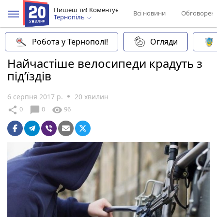
Пишеш ти! Коментує
Всі новини
Обговорен
Тернопіль
Робота у Тернополі!
Огляди
Найчастіше велосипеди крадуть з
під’їздів
6 серпня 2017 р.
20 хвилин
chat_bubble
share
visibility
0
0
96