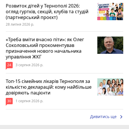
Розвиток дітей у Тернополі 2026:
огляд гуртків, секцій, клубів та студій
(партнерський проєкт)
28 липня 2026 р.
«Треба вміти вчасно піти»: як Олег
Соколовський прокоментував
призначення нового начальника
управління ЖКГ
24
3 серпня 2026 р.
Топ-15 сімейних лікарів Тернополя за
кількістю декларацій: кому найбільше
довіряють пацієнти
30
1 серпня 2026 р.
keyboard_arrow_right
Дивитись ще