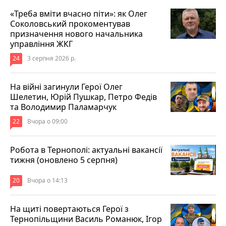
«Треба вміти вчасно піти»: як Олег
Соколовський прокоментував
призначення нового начальника
управління ЖКГ
24
3 серпня 2026 р.
На війні загинули Герої Олег
Шелетин, Юрій Пушкар, Петро Федів
та Володимир Паламарчук
22
Вчора о 09:00
Робота в Тернополі: актуальні вакансії
тижня (оновлено 5 серпня)
20
Вчора о 14:13
На щиті повертаються Герої з
Тернопільщини Василь Романюк, Ігор