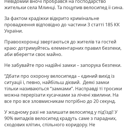
Невідомий вночі пробрався на господарство
жительки села Млинці. Та поцупив велосипед її сина.
За фактом крадіжки відкрито кримінальне
провадження відповідно до частини 3 статті 185 КК
України.
Правоохоронці звертаються до жителів та гостей
краю: дотримуйтесь елементарних правил безпеки,
аби вберегти своє майно.
Не забувайте про надійні замки – запорука безпеки.
“Дбати про охорону велосипеда – єдиний вихід із
ситуації і, певно, найбільш дієвий. Деякі замки
тільки називаються “замками”. Насправді ті тросики
можна перерізати кусачками за лічені хвилини. На
все про все зловмисникам потрібно до 20 секунд.
У жодному разі не залишати велосипед у під’їзді! У
90% випадків велосипед крадуть саме з парадних,
сходових клітин, спільного коридору. Не