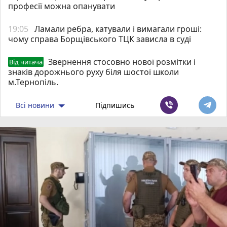
професії можна опанувати
19:05
Ламали ребра, катували і вимагали гроші:
чому справа Борщівського ТЦК зависла в суді
Звернення стосовно нової розмітки і
Від читача
знаків дорожнього руху біля шостої школи
м.Тернопіль.
Всі новини
Підпишись