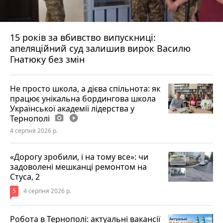
15 років за вбивство випускниці:
апеляційний суд залишив вирок Василю
Гнатюку без змін
Не просто школа, а дієва спільнота: як
працює унікальна бордингова школа
Української академії лідерства у
Тернополі
photo_camera
play_circle_filled
4 серпня 2026 р.
«Дорогу зробили, і на тому все»: чи
задоволені мешканці ремонтом на
Стуса, 2
5
4 серпня 2026 р.
Робота в Тернополі: актуальні вакансії