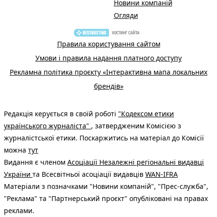
Новини компаній
Огляди
Правила користування сайтом
Умови і правила надання платного доступу
Рекламна політика проєкту «Інтерактивна мапа локальних
брендів»
Редакція керується в своїй роботі
"Кодексом етики
українського журналіста"
, затвердженим Комісією з
журналістської етики. Поскаржитись на матеріал до Комісії
можна
тут
Видання є членом
Асоціації Незалежні регіональні видавці
України
та Всесвітньої асоціації видавців
WAN-IFRA
Матеріали з позначками "Новини компаній", "Прес-служба",
"Реклама" та "Партнерський проєкт" опубліковані на правах
реклами.