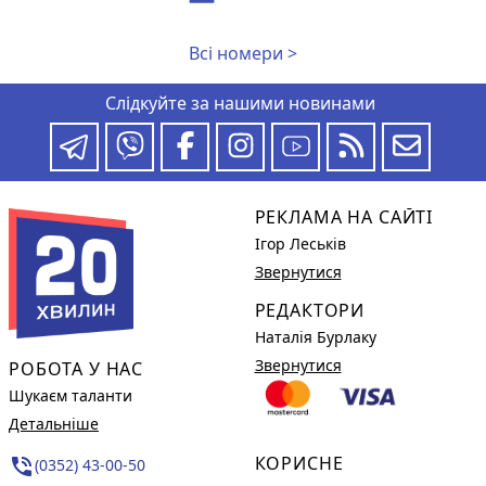
Всі номери >
Слідкуйте за нашими новинами
РЕКЛАМА НА САЙТІ
Ігор Леськів
Звернутися
РЕДАКТОРИ
Наталія Бурлаку
Звернутися
РОБОТА У НАС
Шукаєм таланти
Детальніше
КОРИСНЕ
phone_in_talk
(0352) 43-00-50