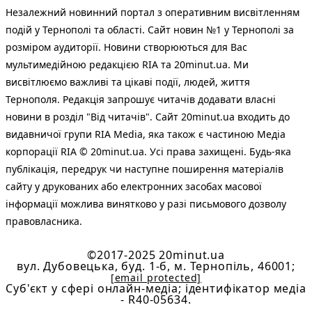
Незалежний новинний портал з оперативним висвітленням
подій у Тернополі та області. Сайт новин №1 у Тернополі за
розміром аудиторії. Новини створюються для Вас
мультимедійною редакцією RIA та 20minut.ua. Ми
висвітлюємо важливі та цікаві події, людей, життя
Тернополя. Редакція запрошує читачів додавати власні
новини в розділ "Від читачів". Сайт 20minut.ua входить до
видавничої групи RIA Media, яка також є частиною Медіа
корпорації RIA © 20minut.ua. Усі права захищені. Будь-яка
публiкацiя, передрук чи наступне поширення матеріалів
сайту у друкованих або електронних засобах масової
інформації можлива винятково у разі письмового дозволу
правовласника.
©2017-2025 20minut.ua
вул. Дубовецька, буд. 1-б, м. Тернопіль, 46001;
[email protected]
Cуб'єкт у сфері онлайн-медіа; ідентифікатор медіа
- R40-05634.