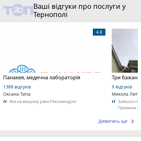
Ваші відгуки про послуги у
Тернополі
4.8
Панакея, медична лабораторія
1388 відгуків
9 відгуків
Оксана Типа
Микола Литв
Все на вищому рівні.Рекомендую!
Зайшли поо
Приємна ат
Замовлення
keyboard_arrow_right
Дивитись ще