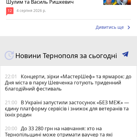
Шулим та Василь Ришкевич
12
4 серпня 2026 р.
keyboard_arrow_right
Дивитись ще
Новини Тернополя за сьогодні
22:01
Концерти, зірки «МастерШеф» та ярмарок: до
Дня міста в парку Шевченка готують триденний
благодійний фестиваль
21:00
В Україні запустили застосунок «БЕЗ МЕЖ» —
єдину платформу сервісів і знижок для ветеранів та
їхніх родин
20:00
До 33 280 грн на навчання: хто на
Тернопільщині може отримати ваучер та які