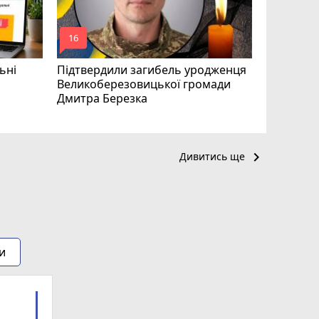
mode_comment
mode_comment
16
24
ьні
Підтвердили загибель уродженця
Великоберезовицької громади
Дмитра Березка
keyboard_arrow_right
Дивитись ще
и