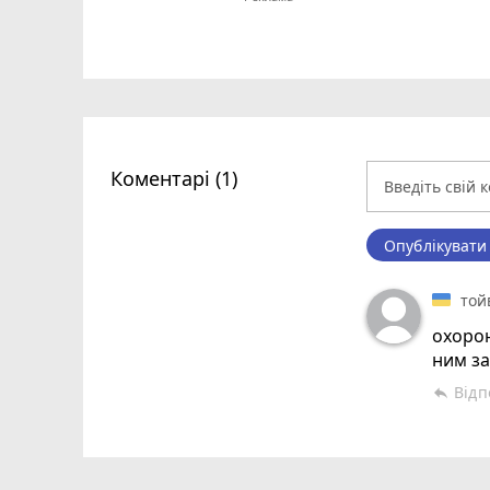
Коментарі (1)
Опублікувати
той
охорон
ним за
Відп
reply