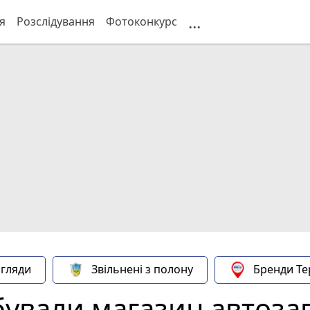
...
я
Розслідування
Фотоконкурс
гляди
Звільнені з полону
Бренди Те
бували магазин автоза