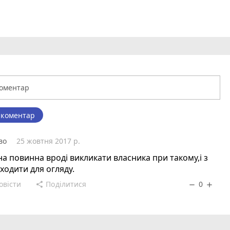
 коментар
во
25 жовтня 2017 р.
а повинна вроді викликати власника при такому,і з
ходити для огляду.
овісти
Поділитися
0
share
remove
add