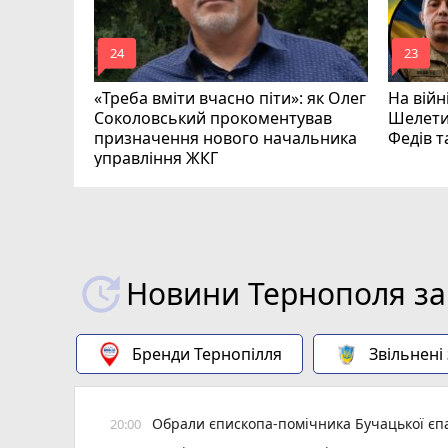
mode_comment
mode_comment
24
23
«Треба вміти вчасно піти»: як Олег
На війн
Соколовський прокоментував
Шелети
призначення нового начальника
Федів 
управління ЖКГ
Новини Тернополя за
Бренди Тернопілля
Звільнені
Обрали єпископа-помічника Бучацької єпа
20:00