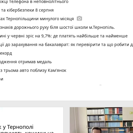
іжці телефона в неповнолітнього
у та кібербезпеки 8 серпня
photo_camera
гах Тернопільщини минулого місяця
 знаків дорожнього руху біля шостої школи м.Тернопіль.
ині у червні зріс на 9,7%: де платять найбільше та найменше
ї до зарахування на бакалаврат: як перевірити та що робити д
рекорд
родження отримав медаль
 з трьома авто поблизу Кам'янок
ри
play_circle_filled
два Христового дівчині викликали «швидку»
ар’єрності в Тернопільській громаді
них станцій у школах і садках
оту новий сімейний лікар
страждали і водії, і пасажири
к у Тернополі
 онлайн взуття і втратила понад 63 тисячі гривень
свячують кошики на