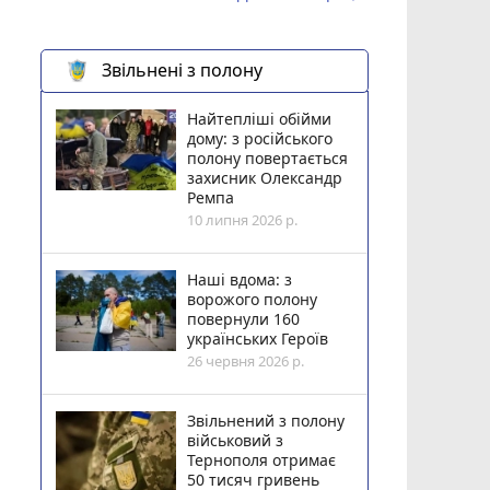
Звільнені з полону
Найтепліші обійми
дому: з російського
полону повертається
захисник Олександр
Ремпа
10 липня 2026 р.
Наші вдома: з
ворожого полону
повернули 160
українських Героїв
26 червня 2026 р.
Звільнений з полону
військовий з
Тернополя отримає
50 тисяч гривень