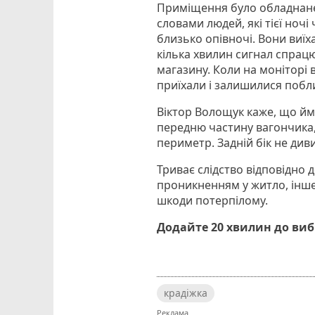
Приміщення було обладнане
словами людей, які тієї ноч
близько опівночі. Вони виїха
кілька хвилин сигнал спрацю
магазину. Коли на моніторі 
приїхали і залишилися побл
Віктор Волощук каже, що йм
передню частину вагончика,
периметр. Задній бік не диви
Триває слідство відповідно д
проникненням у житло, інш
шкоди потерпілому.
Додайте 20 хвилин до ви
крадіжка