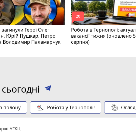
mode_comment
20
і загинули Герої Олег
Робота в Тернополі: актуал
н, Юрій Пушкар, Петро
вакансії тижня (оновлено 5
та Володимир Паламарчук
серпня)
 сьогодні
 з полону
Робота у Тернополі!
Огляд
рхії УГКЦ