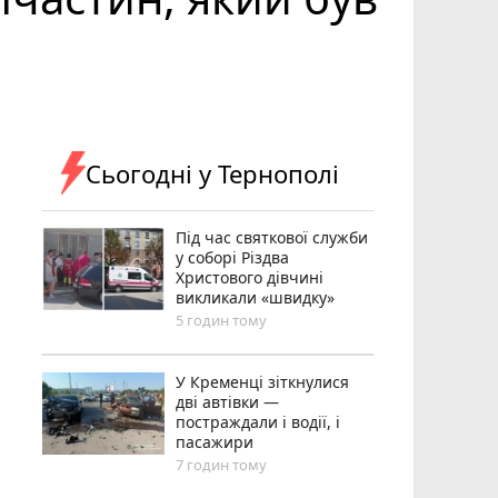
Сьогодні у Тернополі
Під час святкової служби
у соборі Різдва
Христового дівчині
викликали «швидку»
5 годин тому
У Кременці зіткнулися
дві автівки —
постраждали і водії, і
пасажири
7 годин тому