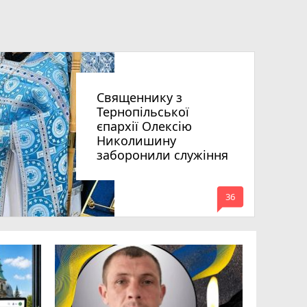
Священнику з
Тернопільської
єпархії Олексію
Николишину
заборонили служіння
mode_comment
36
«Треба вм
Соколовс
призначе
управлін