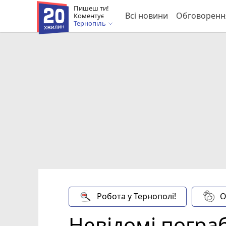
Пишеш ти!
Всі новини
Обговоренн
Коментує
Тернопіль
Робота у Тернополі!
О
Невідомі погра