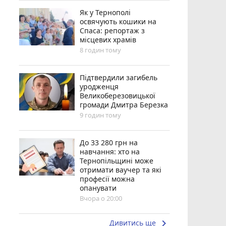
Як у Тернополі
освячують кошики на
Спаса: репортаж з
місцевих храмів
8 годин тому
Підтвердили загибель
уродженця
Великоберезовицької
громади Дмитра Березка
9 годин тому
До 33 280 грн на
навчання: хто на
Тернопільщині може
отримати ваучер та які
професії можна
опанувати
Вчора о 20:00
keyboard_arrow_right
Дивитись ще