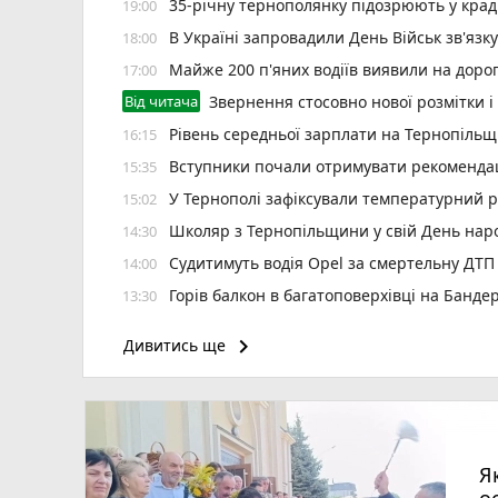
35-річну тернополянку підозрюють у крад
19:00
В Україні запровадили День Військ зв'язк
18:00
Майже 200 п'яних водіїв виявили на доро
17:00
Від читача
Звернення стосовно нової розмітки і
Рівень середньої зарплати на Тернопільщ
16:15
Вступники почали отримувати рекомендаці
15:35
У Тернополі зафіксували температурний 
15:02
Школяр з Тернопільщини у свій День на
14:30
Судитимуть водія Opel за смертельну ДТП
14:00
Горів балкон в багатоповерхівці на Банде
13:30
Під час святкової служби у соборі Різ
12:54
keyboard_arrow_right
Дивитись ще
Призначили уповноваженого з питань безб
12:30
У Тернополі планують встановити 12 соняч
12:00
В амбулаторії №6 Тернополя розпочав роб
11:29
У Кременці зіткнулися дві автівки — по
10:44
Я
Жінка з Тернопільського району продавала
10:30
о