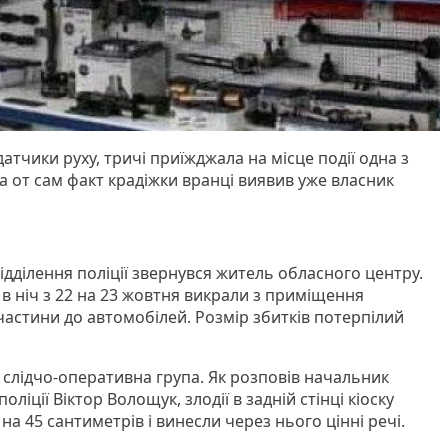
атчики руху, тричі приїжджала на місце події одна з
а от сам факт крадіжки вранці виявив уже власник
ідділення поліції звернувся житель обласного центру.
 в ніч з 22 на 23 жовтня викрали з приміщення
частини до автомобілей. Розмір збитків потерпілий
 слідчо-оперативна група. Як розповів начальник
ліції Віктор Волощук, злодії в задній стінці кіоску
на 45 сантиметрів і винесли через нього цінні речі.