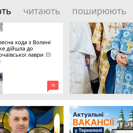
ють
читають
поширюють
ресна хода з Волині
же дійшла до
очаївської лаври
photo_camera
lled
mode_comment
78