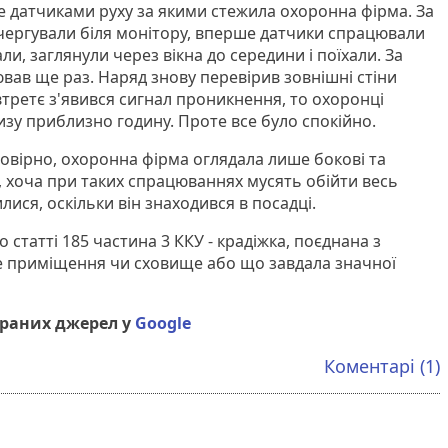
 датчиками руху за якими стежила охоронна фірма. За
і чергували біля монітору, вперше датчики спрацювали
ли, заглянули через вікна до середини і поїхали. За
вав ще раз. Наряд знову перевірив зовнішні стіни
втретє з'явився сигнал проникнення, то охоронці
изу приблизно годину. Проте все було спокійно.
овірно, охоронна фірма оглядала лише бокові та
 хоча при таких спрацюваннях мусять обійти весь
лися, оскільки він знаходився в посадці.
о статті 185 частина 3 ККУ - крадіжка, поєднана з
е приміщення чи сховище або що завдала значної
браних джерел у
Google
Коментарі (1)