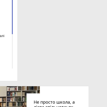
алі
Не просто школа, а
дієва спільнота: як