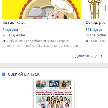
Бістро, кафе
Оскар, рес
7 відгуків
351 відгук
Yulia Dykukha
uliana pidhan
Дякую, мені сподобалося - смачні страви,
Класно від
величезний вибір, є й десерти. Більшість страв
на вагу, тому можна прикинути рахунок....
keyboard_arrow_right
Дивитись ще
СВІЖИЙ ВИПУСК