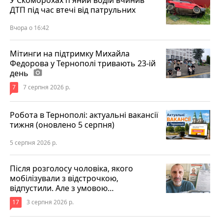
У Скоморохах п'яний водій вчинив
ДТП під час втечі від патрульних
Вчора о 16:42
Мітинги на підтримку Михайла
Федорова у Тернополі тривають 23-ій
день
photo_camera
7
7 серпня 2026 р.
Робота в Тернополі: актуальні вакансії
тижня (оновлено 5 серпня)
5 серпня 2026 р.
Після розголосу чоловіка, якого
мобілізували з відстрочкою,
відпустили. Але з умовою…
17
3 серпня 2026 р.