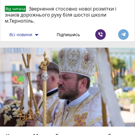
Звернення стосовно нової розмітки і
Від читача
знаків дорожнього руху біля шостої школи
м.Тернопіль.
Всі новини
Підпишись