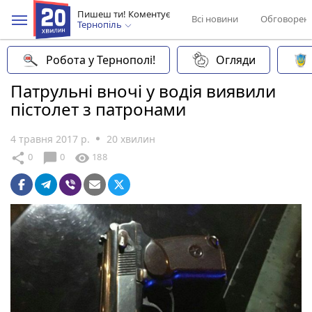
Пишеш ти! Коментує
Всі новини
Обговорен
Тернопіль
Робота у Тернополі!
Огляди
Патрульні вночі у водія виявили
пістолет з патронами
4 травня 2017 р.
20 хвилин
chat_bubble
share
visibility
0
0
188