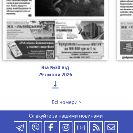
Ria №30 від
29 липня 2026

Всі номери >
Слідкуйте за нашими новинами