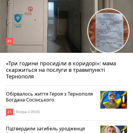
45
«Три години просиділи в коридорі»: мама
Вчора о 13:05
скаржиться на послуги в травмпункті
Тернополя
Обірвалось життя Героя з Тернополя
Богдана Сосінського
21
Вчора о 09:00
Підтвердили загибель уродженця