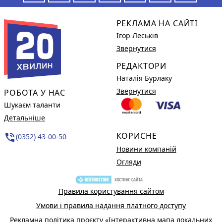
РЕКЛАМА НА САЙТІ
Ігор Леськів
Звернутися
РЕДАКТОРИ
Наталія Бурлаку
Звернутися
РОБОТА У НАС
Шукаєм таланти
Детальніше
КОРИСНЕ
phone_in_talk
(0352) 43-00-50
Новини компаній
Огляди
Правила користування сайтом
Умови і правила надання платного доступу
Рекламна політика проєкту «Інтерактивна мапа локальних