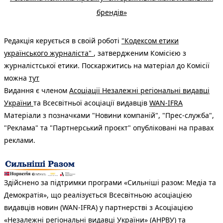
брендів»
Редакція керується в своїй роботі
"Кодексом етики
українського журналіста"
, затвердженим Комісією з
журналістської етики. Поскаржитись на матеріал до Комісії
можна
тут
Видання є членом
Асоціації Незалежні регіональні видавці
України
та Всесвітньої асоціації видавців
WAN-IFRA
Матеріали з позначками "Новини компаній", "Прес-служба",
"Реклама" та "Партнерський проєкт" опубліковані на правах
реклами.
Здійснено за підтримки програми «Сильніші разом: Медіа та
Демократія», що реалізується Всесвітньою асоціацією
видавців новин (WAN-IFRA) у партнерстві з Асоціацією
«Незалежні регіональні видавці України» (АНРВУ) та