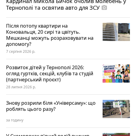
Кардинал Микола Бичок очолив молебень у
Тернополі та освятив авто для ЗСУ
photo_camera
Після потопу квартири на
Коновальця, 20 сирі та цвітуть.
Мешканці можуть розраховувати на
допомогу?
7 серпня 2026 р.
Розвиток дітей у Тернополі 2026:
огляд гуртків, секцій, клубів та студій
(партнерський проєкт)
28 липня 2026 р.
Знову розрили біля «Універсаму»: що
роблять цього разу?
за годину