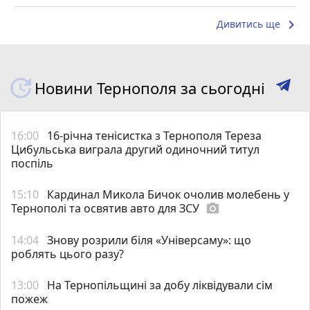
keyboard_arrow_right
Дивитись ще
Новини Тернополя за сьогодні
16:00
16-річна тенісистка з Тернополя Тереза
Цибульська виграла другий одиночний титул
поспіль
15:10
Кардинал Микола Бичок очолив молебень у
Тернополі та освятив авто для ЗСУ
photo_camera
14:04
Знову розрили біля «Універсаму»: що
роблять цього разу?
13:00
На Тернопільщині за добу ліквідували сім
пожеж