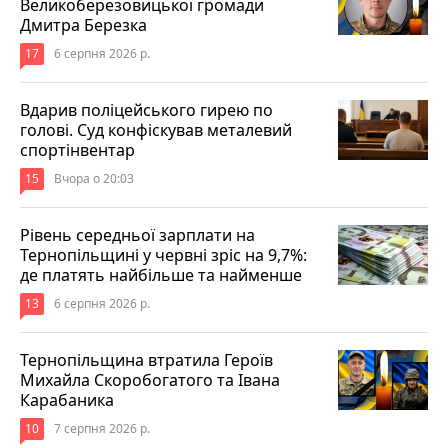
Великоберезовицької громади
Дмитра Березка
17
6 серпня 2026 р.
Вдарив поліцейського гирею по
голові. Суд конфіскував металевий
спортінвентар
15
Вчора о 20:03
Рівень середньої зарплати на
Тернопільщині у червні зріс на 9,7%:
де платять найбільше та найменше
13
6 серпня 2026 р.
Тернопільщина втратила Героїв
Михайла Скоробогатого та Івана
Карабаника
10
7 серпня 2026 р.