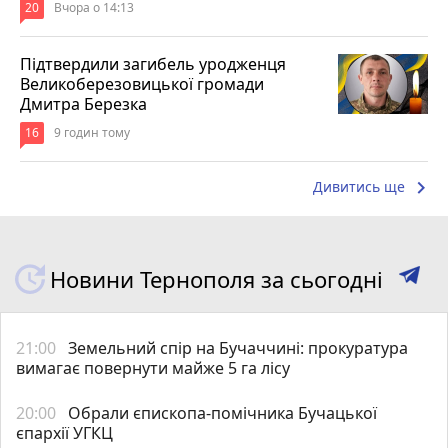
20
Вчора о 14:13
Підтвердили загибель уродженця
Великоберезовицької громади
Дмитра Березка
16
9 годин тому
keyboard_arrow_right
Дивитись ще
Новини Тернополя за сьогодні
21:00
Земельний спір на Бучаччині: прокуратура
вимагає повернути майже 5 га лісу
20:00
Обрали єпископа-помічника Бучацької
єпархії УГКЦ