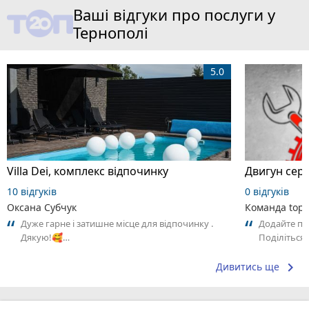
Ваші відгуки про послуги у
Тернополі
5.0
Villa Dei, комплекс відпочинку
Двигун серв
10 відгуків
0 відгуків
Оксана Субчук
Команда top2
Дуже гарне і затишне місце для відпочинку .
Додайте пер
Дякую!🥰…
Поділіться
сподобалос
keyboard_arrow_right
Дивитись ще