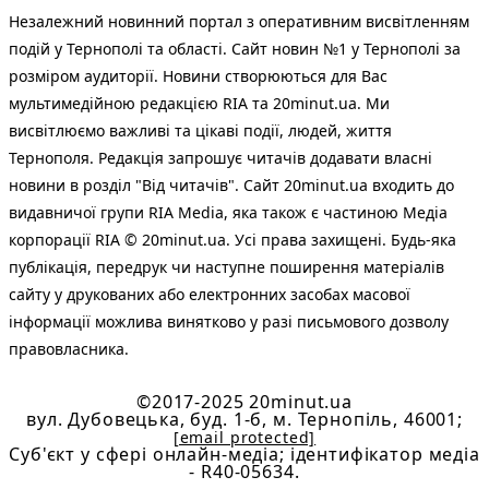
Незалежний новинний портал з оперативним висвітленням
подій у Тернополі та області. Сайт новин №1 у Тернополі за
розміром аудиторії. Новини створюються для Вас
мультимедійною редакцією RIA та 20minut.ua. Ми
висвітлюємо важливі та цікаві події, людей, життя
Тернополя. Редакція запрошує читачів додавати власні
новини в розділ "Від читачів". Сайт 20minut.ua входить до
видавничої групи RIA Media, яка також є частиною Медіа
корпорації RIA © 20minut.ua. Усі права захищені. Будь-яка
публiкацiя, передрук чи наступне поширення матеріалів
сайту у друкованих або електронних засобах масової
інформації можлива винятково у разі письмового дозволу
правовласника.
©2017-2025 20minut.ua
вул. Дубовецька, буд. 1-б, м. Тернопіль, 46001;
[email protected]
Cуб'єкт у сфері онлайн-медіа; ідентифікатор медіа
- R40-05634.