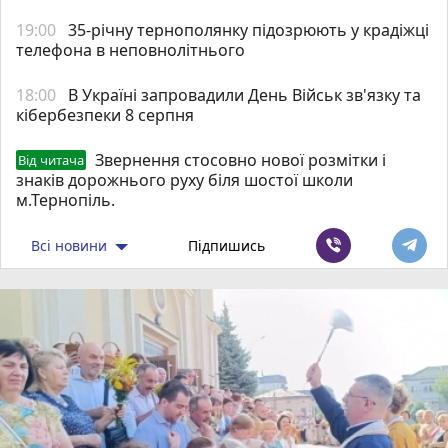
19:00
35-річну тернополянку підозрюють у крадіжці
телефона в неповнолітнього
18:00
В Україні запровадили День Військ зв'язку та
кібербезпеки 8 серпня
Звернення стосовно нової розмітки і
Від читача
знаків дорожнього руху біля шостої школи
м.Тернопіль.
Всі новини
Підпишись