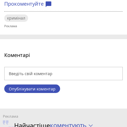
Прокоментуйте
chat_bubble
кримінал
Коментарі
Опублікувати коментар
коментують
Найчастіше