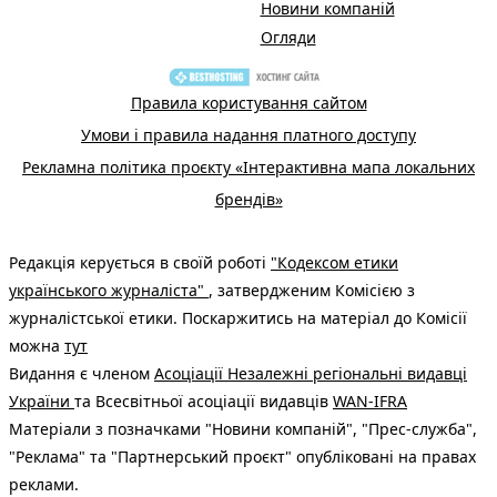
Новини компаній
Огляди
Правила користування сайтом
Умови і правила надання платного доступу
Рекламна політика проєкту «Інтерактивна мапа локальних
брендів»
Редакція керується в своїй роботі
"Кодексом етики
українського журналіста"
, затвердженим Комісією з
журналістської етики. Поскаржитись на матеріал до Комісії
можна
тут
Видання є членом
Асоціації Незалежні регіональні видавці
України
та Всесвітньої асоціації видавців
WAN-IFRA
Матеріали з позначками "Новини компаній", "Прес-служба",
"Реклама" та "Партнерський проєкт" опубліковані на правах
реклами.