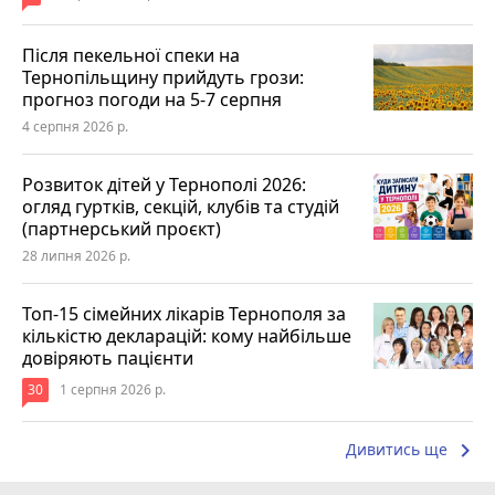
Після пекельної спеки на
Тернопільщину прийдуть грози:
прогноз погоди на 5-7 серпня
4 серпня 2026 р.
Розвиток дітей у Тернополі 2026:
огляд гуртків, секцій, клубів та студій
(партнерський проєкт)
28 липня 2026 р.
Топ-15 сімейних лікарів Тернополя за
кількістю декларацій: кому найбільше
довіряють пацієнти
30
1 серпня 2026 р.
keyboard_arrow_right
Дивитись ще