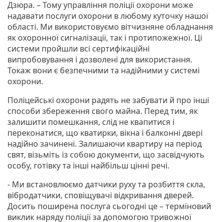
Дзюра. – Тому управління поліції охорони може
надавати послуги охорони в любому куточку нашої
області. Ми використовуємо вітчизняне обладнання
як охоронної сигналізації, так і протипожежної. Ці
системи пройшли всі сертифікаційні
випробовування і дозволені для використання.
Токаж вони є безпечними та надійними у системі
охорони.
Поліцейські охорони радять не забувати й про інші
способи збереження свого майна. Перед тим, як
залишити помешкання, слід не квапитися і
переконатися, що кватирки, вікна і балконні двері
надійно зачинені. Залишаючи квартиру на період
свят, візьміть із собою документи, що засвідчують
особу, готівку та інші найбільш цінні речі.
- Ми встановлюємо датчики руху та розбиття скла,
вібродатчики, сповіщувачі відкривання дверей.
Досить поширена послуга сьогодні це – терміновий
виклик наряду поліції за допомогою тривожної