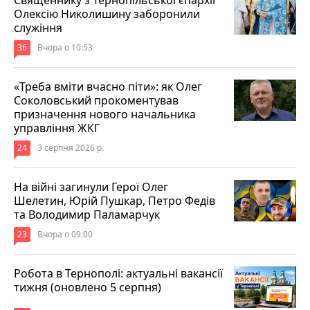
Олексію Николишину заборонили
служіння
36
Вчора о 10:53
«Треба вміти вчасно піти»: як Олег
Соколовський прокоментував
призначення нового начальника
управління ЖКГ
24
3 серпня 2026 р.
На війні загинули Герої Олег
Шелетин, Юрій Пушкар, Петро Федів
та Володимир Паламарчук
23
Вчора о 09:00
Робота в Тернополі: актуальні вакансії
тижня (оновлено 5 серпня)