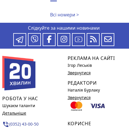
Всі номери >
Слідкуйте за нашими новинами
РЕКЛАМА НА САЙТІ
Ігор Леськів
Звернутися
РЕДАКТОРИ
Наталія Бурлаку
Звернутися
РОБОТА У НАС
Шукаєм таланти
Детальніше
КОРИСНЕ
phone_in_talk
(0352) 43-00-50