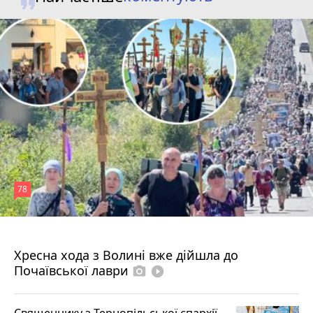
78
4 серпня 2026 р.
Хресна хода з Волині вже дійшла до
Почаївської лаври
photo_camera
play_circle_filled
Священнику з Тернопільської єпархії