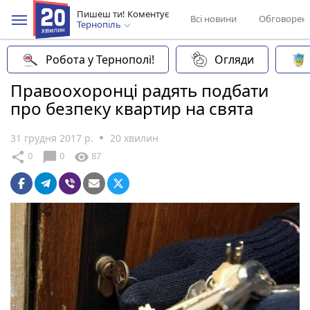
Пишеш ти! Коментує
Всі новини
Обговорен
Тернопіль
Робота у Тернополі!
Огляди
Правоохоронці радять подбати
про безпеку квартир на свята
31 грудня 2017 р.
20 хвилин
chat_bubble
share
visibility
0
0
87