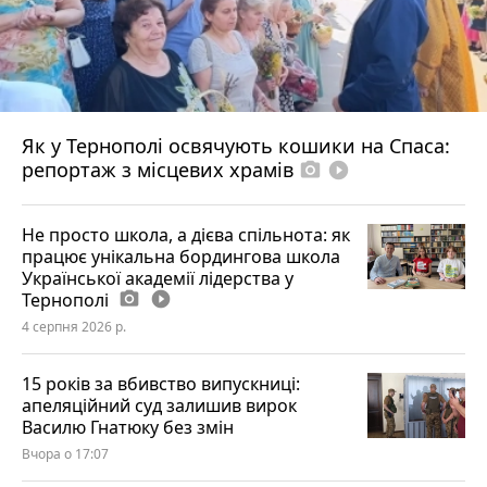
Як у Тернополі освячують кошики на Спаса:
репортаж з місцевих храмів
photo_camera
play_circle_filled
Не просто школа, а дієва спільнота: як
працює унікальна бордингова школа
Української академії лідерства у
Тернополі
photo_camera
play_circle_filled
4 серпня 2026 р.
15 років за вбивство випускниці:
апеляційний суд залишив вирок
Василю Гнатюку без змін
Вчора о 17:07