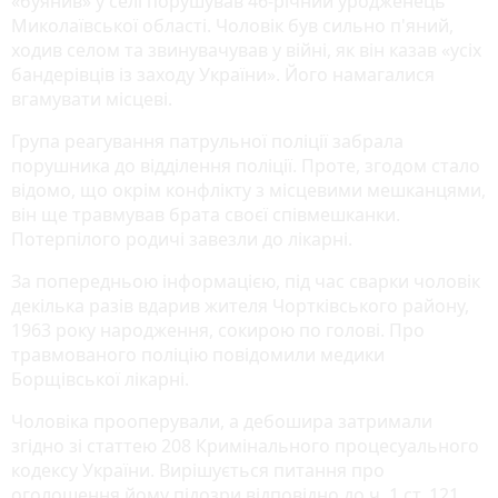
«буянив» у селі порушував 46-річний уродженець
Миколаївської області. Чоловік був сильно п'яний,
ходив селом та звинувачував у війні, як він казав «усіх
бандерівців із заходу України». Його намагалися
вгамувати місцеві.
Група реагування патрульної поліції забрала
порушника до відділення поліції. Проте, згодом стало
відомо, що окрім конфлікту з місцевими мешканцями,
він ще травмував брата своєї співмешканки.
Потерпілого родичі завезли до лікарні.
За попередньою інформацією, під час сварки чоловік
декілька разів вдарив жителя Чортківського району,
1963 року народження, сокирою по голові. Про
травмованого поліцію повідомили медики
Борщівської лікарні.
Чоловіка прооперували, а дебошира затримали
згідно зі статтею 208 Кримінального процесуального
кодексу України. Вирішується питання про
оголошення йому підозри відповідно до ч. 1 ст. 121