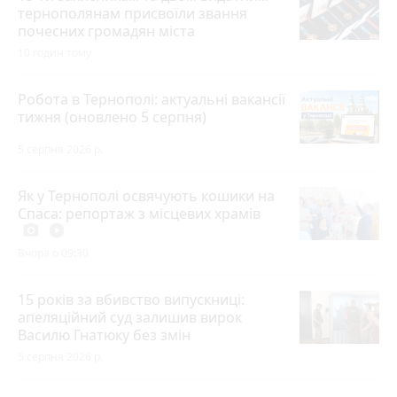
тернополянам присвоїли звання
почесних громадян міста
10 годин тому
Робота в Тернополі: актуальні вакансії
тижня (оновлено 5 серпня)
5 серпня 2026 р.
Як у Тернополі освячують кошики на
Спаса: репортаж з місцевих храмів
photo_camera
play_circle_filled
Вчора о 09:30
15 років за вбивство випускниці:
апеляційний суд залишив вирок
Василю Гнатюку без змін
5 серпня 2026 р.