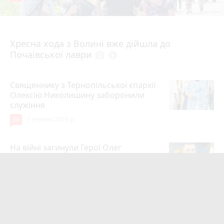
4 серпня 2026 р.
Хресна хода з Волині вже дійшла до
Почаївської лаври
photo_camera
play_circle_filled
Священнику з Тернопільської єпархії
Олексію Николишину заборонили
служіння
36
5 серпня 2026 р.
На війні загинули Герої Олег
Шелетин, Юрій Пушкар, Петро Федів
та Володимир Паламарчук
24
5 серпня 2026 р.
Робота в Тернополі: актуальні вакансії
тижня (оновлено 5 серпня)