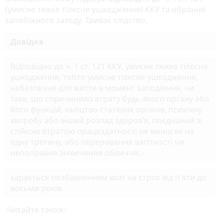
(умисне тяжке тілесне ушкодження) ККУ та обрання
запобіжного заходу. Триває слідство.
Довідка
Відповідно до ч. 1 ст. 121 ККУ, умисне тяжке тілесне
ушкодження, тобто умисне тілесне ушкодження,
небезпечне для життя в момент заподіяння, чи
таке, що спричинило втрату будь-якого органу або
його функцій, каліцтво статевих органів, психічну
хворобу або інший розлад здоров’я, поєднаний зі
стійкою втратою працездатності не менш як на
одну третину, або переривання вагітності чи
непоправне знівечення обличчя, -
карається позбавленням волі на строк від п'яти до
восьми років.
Читайте також: