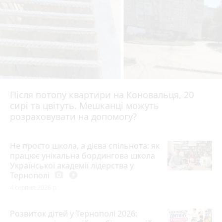
Після потопу квартири на Коновальця, 20
сирі та цвітуть. Мешканці можуть
розраховувати на допомогу?
Не просто школа, а дієва спільнота: як
працює унікальна бордингова школа
Української академії лідерства у
Тернополі
photo_camera
play_circle_filled
4 серпня 2026 р.
Розвиток дітей у Тернополі 2026: