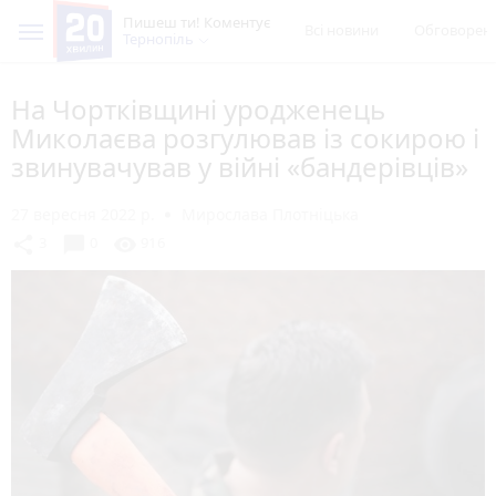
Пишеш ти! Коментує
Всі новини
Обговорен
Тернопіль
На Чортківщині уродженець
Миколаєва розгулював із сокирою і
звинувачував у війні «бандерівців»
27 вересня 2022 р.
Мирослава Плотніцька
chat_bubble
share
visibility
3
0
916