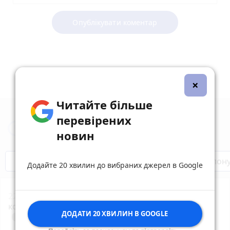
Опублікувати коментар
×
Читайте більше
перевірених
Новини Тернополя за сьогодні
новин
Бренди Тернопілля
Звільнені з полон
Додайте 20 хвилин до вибраних джерел в Google
22:00
Подарував життя після смерті: в Охматдиті
коридором пошани провели маленького донора
ДОДАТИ 20 ХВИЛИН В GOOGLE
play_circle_filled