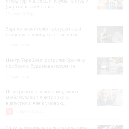
огляд гуртків, секцій, клубів та студій
(партнерський проєкт)
28 липня 2026 р.
Зарплати вчителів та студентські
стипендії підвищать з 1 вересня
11 годин тому
Центр Теребовлі розрили: бруківку
прибрали, буде нове покриття
11 годин тому
Після розголосу чоловіка, якого
мобілізували з відстрочкою,
відпустили. Але з умовою…
13
3 серпня 2026 р.
13-ти захисникам та двом видатним