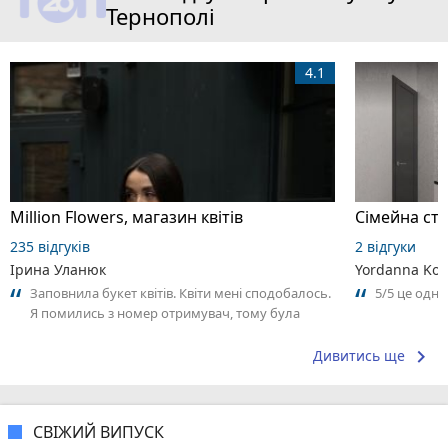
Тернополі
4.1
Million Flowers, магазин квітів
Сімейна сто
235 відгуків
2 відгуки
Ірина Уланюк
Yordanna Kom
Заповнила букет квітів. Квіти мені сподобалось.
5/5 це одн
Я помились з номер отримувач, тому була
трохи затримка у часі з курʼєром.
keyboard_arrow_right
Дивитись ще
СВІЖИЙ ВИПУСК