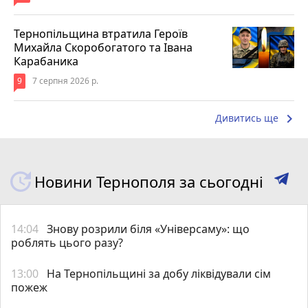
Тернопільщина втратила Героїв
Михайла Скоробогатого та Івана
Карабаника
9
7 серпня 2026 р.
keyboard_arrow_right
Дивитись ще
Новини Тернополя за сьогодні
14:04
Знову розрили біля «Універсаму»: що
роблять цього разу?
13:00
На Тернопільщині за добу ліквідували сім
пожеж