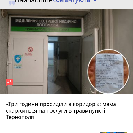
45
«Три години просиділи в коридорі»: мама
Вчора о 13:05
скаржиться на послуги в травмпункті
Тернополя