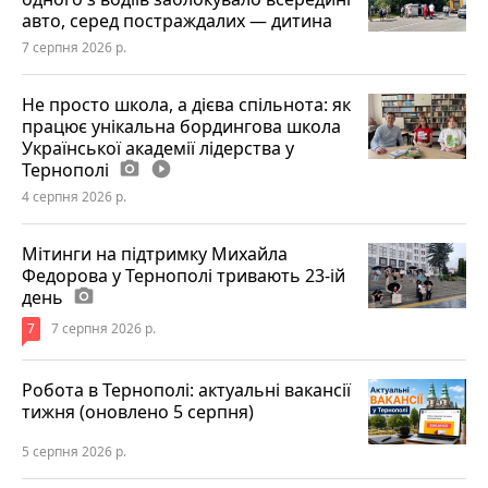
авто, серед постраждалих — дитина
7 серпня 2026 р.
Не просто школа, а дієва спільнота: як
працює унікальна бордингова школа
Української академії лідерства у
Тернополі
photo_camera
play_circle_filled
4 серпня 2026 р.
Мітинги на підтримку Михайла
Федорова у Тернополі тривають 23-ій
день
photo_camera
7
7 серпня 2026 р.
Робота в Тернополі: актуальні вакансії
тижня (оновлено 5 серпня)
5 серпня 2026 р.