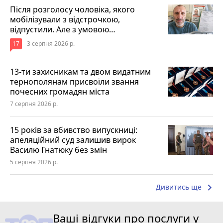
Після розголосу чоловіка, якого
мобілізували з відстрочкою,
відпустили. Але з умовою…
17
3 серпня 2026 р.
13-ти захисникам та двом видатним
тернополянам присвоїли звання
почесних громадян міста
7 серпня 2026 р.
15 років за вбивство випускниці:
апеляційний суд залишив вирок
Василю Гнатюку без змін
5 серпня 2026 р.
keyboard_arrow_right
Дивитись ще
Ваші відгуки про послуги у