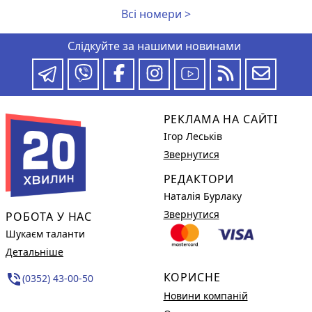
Всі номери >
Слідкуйте за нашими новинами
РЕКЛАМА НА САЙТІ
Ігор Леськів
Звернутися
РЕДАКТОРИ
Наталія Бурлаку
Звернутися
РОБОТА У НАС
Шукаєм таланти
Детальніше
КОРИСНЕ
phone_in_talk
(0352) 43-00-50
Новини компаній