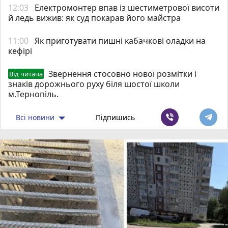
12:03
Електромонтер впав із шестиметрової висоти
й ледь вижив: як суд покарав його майстра
11:00
Як приготувати пишні кабачкові оладки на
кефірі
Звернення стосовно нової розмітки і
Від читача
знаків дорожнього руху біля шостої школи
м.Тернопіль.
Всі новини
Підпишись