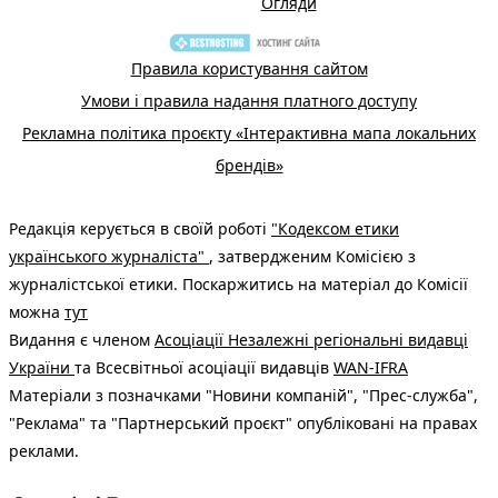
Огляди
Правила користування сайтом
Умови і правила надання платного доступу
Рекламна політика проєкту «Інтерактивна мапа локальних
брендів»
Редакція керується в своїй роботі
"Кодексом етики
українського журналіста"
, затвердженим Комісією з
журналістської етики. Поскаржитись на матеріал до Комісії
можна
тут
Видання є членом
Асоціації Незалежні регіональні видавці
України
та Всесвітньої асоціації видавців
WAN-IFRA
Матеріали з позначками "Новини компаній", "Прес-служба",
"Реклама" та "Партнерський проєкт" опубліковані на правах
реклами.