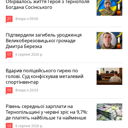
Обірвалось життя Героя з Тернополя
Богдана Сосінського
21
Вчора о 09:00
Підтвердили загибель уродженця
Великоберезовицької громади
Дмитра Березка
17
6 серпня 2026 р.
Вдарив поліцейського гирею по
голові. Суд конфіскував металевий
спортінвентар
15
Вчора о 20:03
Рівень середньої зарплати на
Тернопільщині у червні зріс на 9,7%:
де платять найбільше та найменше
13
6 серпня 2026 р.