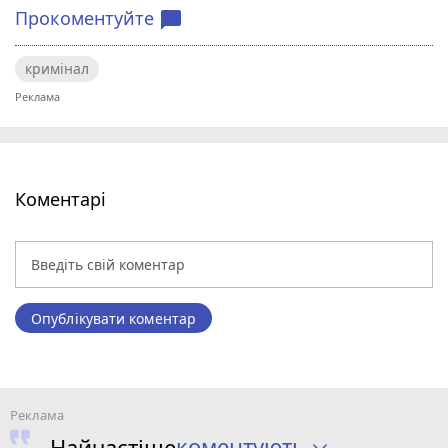
Прокоментуйте
chat_bubble
кримінал
Коментарі
Опублікувати коментар
коментують
Найчастіше