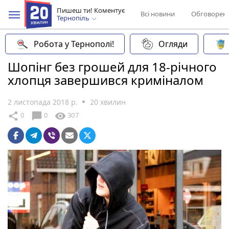
Пишеш ти! Коментує
Всі новини
Обговорен
Тернопіль
Робота у Тернополі!
Огляди
Шопінг без грошей для 18-річного
хлопця завершився криміналом
2 листопада 2018 р.
20 хвилин
chat_bubble
share
visibility
0
0
307