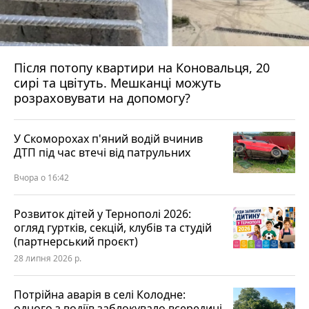
Після потопу квартири на Коновальця, 20
сирі та цвітуть. Мешканці можуть
розраховувати на допомогу?
У Скоморохах п'яний водій вчинив
ДТП під час втечі від патрульних
Вчора о 16:42
Розвиток дітей у Тернополі 2026:
огляд гуртків, секцій, клубів та студій
(партнерський проєкт)
28 липня 2026 р.
Потрійна аварія в селі Колодне:
одного з водіїв заблокувало всередині