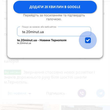
ДОДАТИ 20 ХВИЛИН В GOOGLE
16:05
Вступ-2026: прийом документів до військових
навчальних закладів продовжили до 20 серпня
15:29
Поблизу Тернополя чорний дим: площа
пожежі — близько 80 кв. м
15:00
Відновили роботу котельні на Тролейбусній
14:00
Готуємо дієтичний кабачковий брауні на 120
калорій
Звернення стосовно нової розмітки і
Від читача
знаків дорожнього руху біля шостої школи
м.Тернопіль.
Всі новини
Підпишись