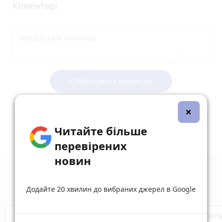
Коментарі
Опублікувати коментар
×
Читайте більше
перевірених
новин
Новини Тернополя за сьогодні
Додайте 20 хвилин до вибраних джерел в Google
Бренди Тернопілля
Звільнені з полон