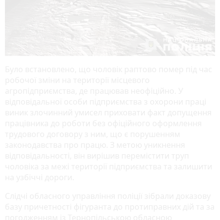
Було встановлено, що чоловік раптово помер під час
робочої зміни на території місцевого
агропідприємства, де працював неофіційно. У
відповідальної особи підприємства з охорони праці
виник злочинний умисел приховати факт допущення
працівника до роботи без офіційного оформлення
трудового договору з ним, що є порушенням
законодавства про працю. З метою уникнення
відповідальності, він вирішив перемістити труп
чоловіка за межі території підприємства та залишити
на узбіччі дороги.
Слідчі обласного управління поліції зібрали доказову
базу причетності фігуранта до протиправних дій та за
погодженням із Тернопільською обласною