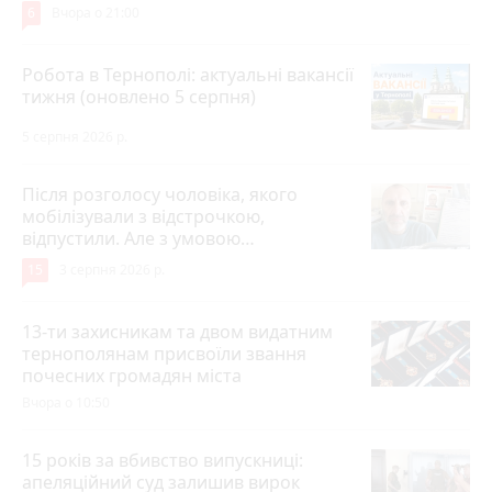
6
Вчора о 21:00
Робота в Тернополі: актуальні вакансії
тижня (оновлено 5 серпня)
5 серпня 2026 р.
Після розголосу чоловіка, якого
мобілізували з відстрочкою,
відпустили. Але з умовою…
15
3 серпня 2026 р.
13-ти захисникам та двом видатним
тернополянам присвоїли звання
почесних громадян міста
Вчора о 10:50
15 років за вбивство випускниці:
апеляційний суд залишив вирок