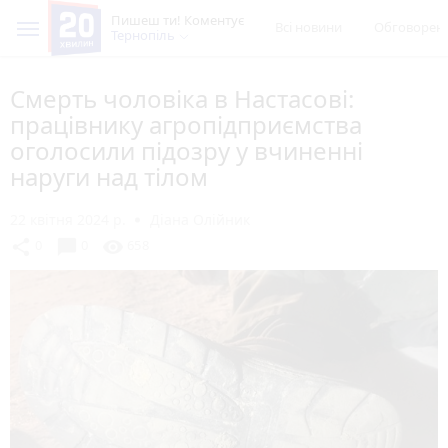
Пишеш ти! Коментує
Всі новини
Обговорен
Тернопіль
Смерть чоловіка в Настасові:
працівнику агропідприємства
оголосили підозру у вчиненні
наруги над тілом
22 квітня 2024 р.
Діана Олійник
chat_bubble
share
visibility
0
0
658