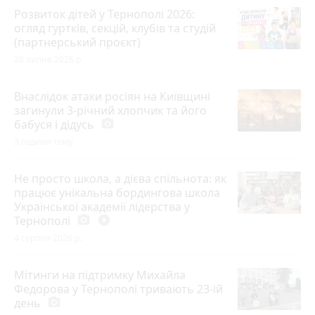
Розвиток дітей у Тернополі 2026:
огляд гуртків, секцій, клубів та студій
(партнерський проєкт)
28 липня 2026 р.
Внаслідок атаки росіян на Київщині
загинули 3-річний хлопчик та його
бабуся і дідусь
photo_camera
3 години тому
Не просто школа, а дієва спільнота: як
працює унікальна бордингова школа
Української академії лідерства у
Тернополі
photo_camera
play_circle_filled
4 серпня 2026 р.
Мітинги на підтримку Михайла
Федорова у Тернополі тривають 23-ій
день
photo_camera