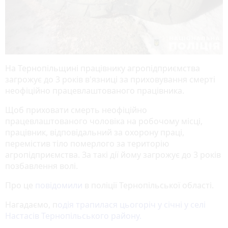
На Тернопільщині працівнику агропідприємства
загрожує до 3 років в'язниці за приховування смерті
неофіційно працевлаштованого працівника.
Щоб приховати смерть неофіційно
працевлаштованого чоловіка на робочому місці,
працівник, відповідальний за охорону праці,
перемістив тіло померлого за територію
агропідприємства. За такі дії йому загрожує до 3 років
позбавлення волі.
Про це
повідомили
в поліції Тернопільської області.
Нагадаємо, п
одія трапилася цьогоріч у січні у селі
Настасів Тернопільського району.