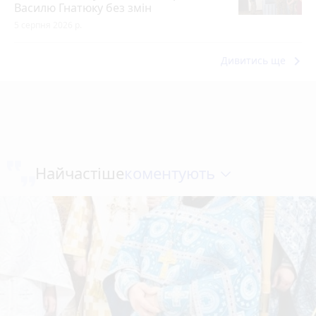
Василю Гнатюку без змін
5 серпня 2026 р.
keyboard_arrow_right
Дивитись ще
коментують
Найчастіше