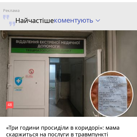
коментують
Найчастіше
48
«Три години просиділи в коридорі»: мама
8 серпня 2026 р.
скаржиться на послуги в травмпункті