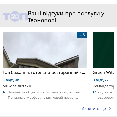
Ваші відгуки про послуги у
Тернополі
4.8
Три бажання, готельно-ресторанний комплекс
Green Witch
9 відгуків
3 відгуки
Микола Литвин
Команда top2
Зайшли пообідати і залишилися задоволені.
Додайте пер
Приємна атмосфера та ввічливий персонал.
здорового в
Замовлення принесли швидко. Страви були...
що Вам спод
keyboard_arrow_right
Дивитись ще