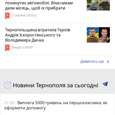
покинутих автомобілі. Власникам
дали місяць, щоб їх прибрати
9
7 серпня 2026 р.
Тернопільщина втратила Героїв
Андрія Іскоростенського та
Володимира Дичка
9
Вчора о 09:00
keyboard_arrow_right
Дивитись ще
Новини Тернополя за сьогодні
21:00
Виплата 5000 гривень на першокласника: як
оформити допомогу