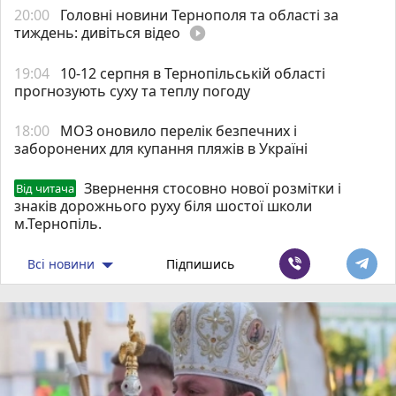
20:00
Головні новини Тернополя та області за
тиждень: дивіться відео
play_circle_filled
19:04
10-12 серпня в Тернопільській області
прогнозують суху та теплу погоду
18:00
МОЗ оновило перелік безпечних і
заборонених для купання пляжів в Україні
Звернення стосовно нової розмітки і
Від читача
знаків дорожнього руху біля шостої школи
м.Тернопіль.
Всі новини
Підпишись