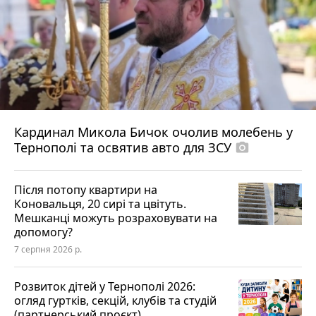
Кардинал Микола Бичок очолив молебень у
Тернополі та освятив авто для ЗСУ
photo_camera
Після потопу квартири на
Коновальця, 20 сирі та цвітуть.
Мешканці можуть розраховувати на
допомогу?
7 серпня 2026 р.
Розвиток дітей у Тернополі 2026:
огляд гуртків, секцій, клубів та студій
(партнерський проєкт)