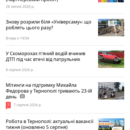
28 липня 2026 р.
Знову розрили біля «Універсаму»: що
роблять цього разу?
Вчора о 14:04
У Скоморохах п'яний водій вчинив
ДТП під час втечі від патрульних
8 серпня 2026 р.
Мітинги на підтримку Михайла
Федорова у Тернополі тривають 23-ій
день
photo_camera
7
7 серпня 2026 р.
Робота в Тернополі: актуальні вакансії
тижня (оновлено 5 серпня)