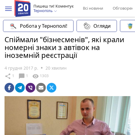
Пишеш ти! Коментує
Всі новини
Обговорен
Тернопіль
Робота у Тернополі!
Огляди
Спіймали "бізнесменів", які крали
номерні знаки з автівок на
іноземній реєстрації
4 грудня 2017 р.
20 хвилин
chat_bubble
share
visibility
1
1
1303