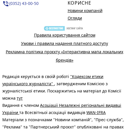
КОРИСНЕ
phone_in_talk
(0352) 43-00-50
Новини компаній
Огляди
Правила користування сайтом
Умови і правила надання платного доступу
Рекламна політика проєкту «Інтерактивна мапа локальних
брендів»
Редакція керується в своїй роботі
"Кодексом етики
українського журналіста"
, затвердженим Комісією з
журналістської етики. Поскаржитись на матеріал до Комісії
можна
тут
Видання є членом
Асоціації Незалежні регіональні видавці
України
та Всесвітньої асоціації видавців
WAN-IFRA
Матеріали з позначками "Новини компаній", "Прес-служба",
"Реклама" та "Партнерський проєкт" опубліковані на правах