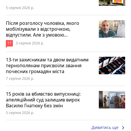
5 серпня 2026 р.
Після розголосу чоловіка, якого
мобілізували з відстрочкою,
відпустили. Але з умовою…
17
3 серпня 2026 р.
13-ти захисникам та двом видатним
тернополянам присвоїли звання
почесних громадян міста
7 серпня 2026 р.
15 років за вбивство випускниці:
апеляційний суд залишив вирок
Василю Гнатюку без змін
5 серпня 2026 р.
keyboard_arrow_right
Дивитись ще