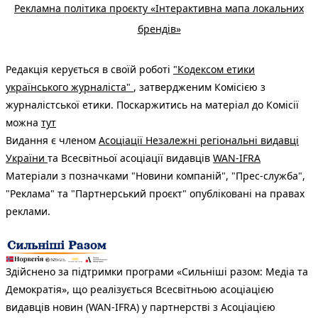
Рекламна політика проєкту «Інтерактивна мапа локальних
брендів»
Редакція керується в своїй роботі
"Кодексом етики
українського журналіста"
, затвердженим Комісією з
журналістської етики. Поскаржитись на матеріал до Комісії
можна
тут
Видання є членом
Асоціації Незалежні регіональні видавці
України
та Всесвітньої асоціації видавців
WAN-IFRA
Матеріали з позначками "Новини компаній", "Прес-служба",
"Реклама" та "Партнерський проєкт" опубліковані на правах
реклами.
Здійснено за підтримки програми «Сильніші разом: Медіа та
Демократія», що реалізується Всесвітньою асоціацією
видавців новин (WAN-IFRA) у партнерстві з Асоціацією