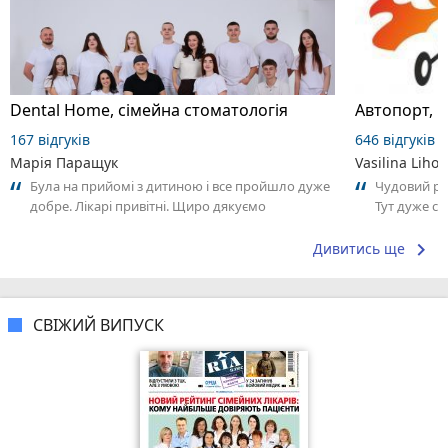
Dental Home, сімейна стоматологія
Автопорт, 
167 відгуків
646 відгуків
Марія Паращук
Vasilina Lihol
Була на прийомі з дитиною і все пройшло дуже
Чудовий рес
добре. Лікарі привітні. Щиро дякуємо
Тут дуже см
Приємно зд
keyboard_arrow_right
Дивитись ще
СВІЖИЙ ВИПУСК