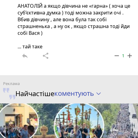
АНАТОЛІЙ а якщо дівчина не «гарна» ( хоча це
суб’єктивна думка ) тоді можна закрити очі .
Вбив дівчину , але вона була так собі
страшненька , а ну ок , якщо страшна тоді йди
собі Вася )
... тай таке
reply
share
remove
add
1
коментують
Найчастіше