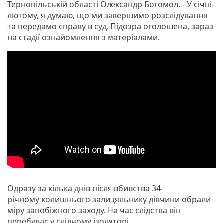
Тернопільській області Олександр Богомол. - У січні-
лютому, я думаю, що ми завершимо розслідування
та передамо справу в суд. Підозра оголошена, зараз
на стадії ознайомлення з матеріалами.
Одразу за кілька днів після вбивства 34-
річному колишнього залицяльнику дівчини обрали
міру запобіжного заходу. На час слідства він
перебуває у слідчому ізоляторі.