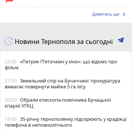
keyboard_arrow_right
Дивитись ще
Новини Тернополя за сьогодні
22:00
«Петрик П’яточкин у кіно»: що відомо про
фільм
21:00
Земельний спір на Бучаччині: прокуратура
вимагає повернути майже 5 га лісу
20:00
Обрали єпископа-помічника Бучацької
єпархії УГКЦ
19:00
35-річну тернополянку підозрюють у крадіжці
телефона в неповнолітнього