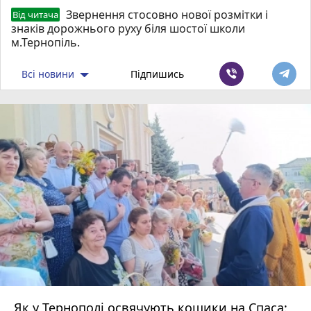
Звернення стосовно нової розмітки і
Від читача
знаків дорожнього руху біля шостої школи
м.Тернопіль.
Всі новини
Підпишись
Як у Тернополі освячують кошики на Спаса: