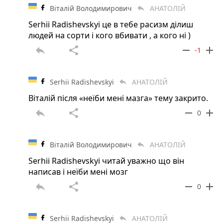
Віталій Володимирович
АНАТОЛІЙ
reply
Serhii Radishevskyi це в тебе расизм ділиш
людей на сорти і кого вбивати , а кого ні )
reply
share
remove
add
-1
Serhii Radishevskyi
АНАТОЛІЙ
reply
Віталій після «неїби мені мазга» тему закрито.
reply
share
remove
add
0
Віталій Володимирович
АНАТОЛІЙ
reply
Serhii Radishevskyi читай уважно що він
написав і неїби мені мозг
reply
share
remove
add
0
Serhii Radishevskyi
АНАТОЛІЙ
reply