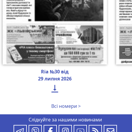
Ria №30 від
29 липня 2026

Всі номери >
Слідкуйте за нашими новинами