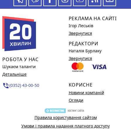
РЕКЛАМА НА САЙТІ
Ігор Леськів
Звернутися
РЕДАКТОРИ
Наталія Бурлаку
Звернутися
РОБОТА У НАС
Шукаєм таланти
Детальніше
КОРИСНЕ
phone_in_talk
(0352) 43-00-50
Новини компаній
Огляди
Правила користування сайтом
Умови і правила надання платного доступу