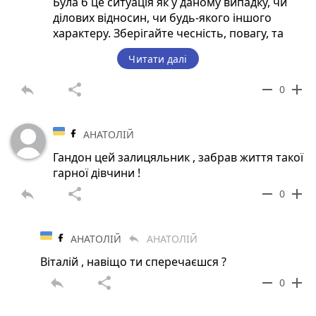
Була б це ситуація як у даному випадку, чи
ділових відносин, чи будь-якого іншого
характеру. Зберігайте чесність, повагу, та
емпатію із людьми. Йдучи таким шляхом в
Читати далі
житті, ви не будете переживати, що вас
підріжуть в підїзді, чи ваших дітей викрадуть
reply
share
remove
add
0
по дорозі із школи за певні ваші жорсткі дії в
минулому із людьми.
АНАТОЛІЙ
Гандон цей залицяльник , забрав життя такої
гарної дівчини !
reply
share
remove
add
0
АНАТОЛІЙ
АНАТОЛІЙ
reply
Віталій , навіщо ти сперечаєшся ?
reply
share
remove
add
0