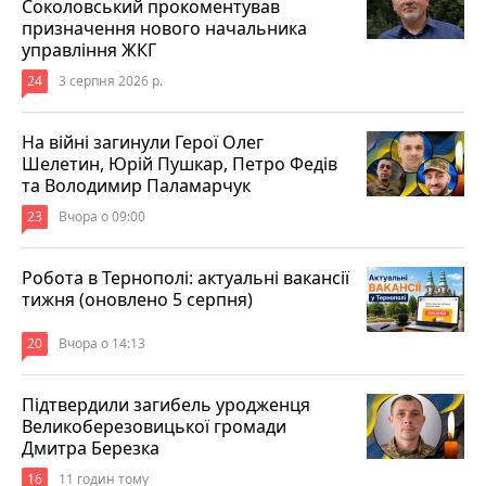
Соколовський прокоментував
призначення нового начальника
управління ЖКГ
24
3 серпня 2026 р.
На війні загинули Герої Олег
Шелетин, Юрій Пушкар, Петро Федів
та Володимир Паламарчук
23
Вчора о 09:00
Робота в Тернополі: актуальні вакансії
тижня (оновлено 5 серпня)
20
Вчора о 14:13
Підтвердили загибель уродженця
Великоберезовицької громади
Дмитра Березка
16
11 годин тому