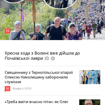
78
4 серпня 2026 р.
Хресна хода з Волині вже дійшла до
Почаївської лаври
photo_camera
play_circle_filled
Священнику з Тернопільської єпархії
Олексію Николишину заборонили
служіння
36
Вчора о 10:53
«Треба вміти вчасно піти»: як Олег