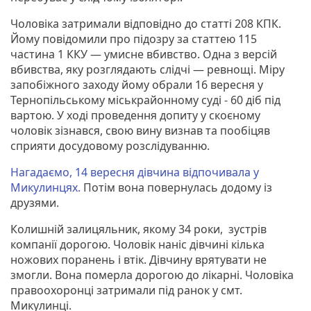
Чоловіка затримали відповідно до статті 208 КПК.
Йому повідомили про підозру за статтею 115
частина 1 ККУ — умисне вбивство. Одна з версій
вбивства, яку розглядають слідчі — ревнощі. Міру
запобіжного заходу йому обрали 16 вересня у
Тернопільському міськрайонному суді - 60 діб під
вартою. У ході проведення допиту у скоєному
чоловік зізнався, свою вину визнав та пообіцяв
сприяти досудовому розслідуванню.
Нагадаємо, 14 вересня дівчина відпочивала у
Микулинцях.
Потім вона повернулась додому із
друзями.
Колишній залицяльник, якому 34 роки, зустрів
компанії дорогою. Чоловік наніс дівчині кілька
ножових поранень і втік. Дівчину врятувати не
змогли. Вона померла дорогою до лікарні. Чоловіка
правоохоронці затримали під ранок у смт.
Микулинці.