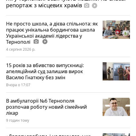
репортаж з місцевих храмів
photo_camera
play_circle_filled
Не просто школа, а дієва спільнота: як
працює унікальна бордингова школа
Української академії лідерства у
Тернополі
photo_camera
play_circle_filled
4 серпня 2026 р.
15 років за вбивство випускниці:
апеляційний суд залишив вирок
Василю Гнатюку без змін
Вчора о 17:07
В амбулаторії №6 Тернополя
розпочав роботу новий сімейний
лікар
9 годин тому