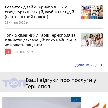
Розвиток дітей у Тернополі 2026:
огляд гуртків, секцій, клубів та студій
(партнерський проєкт)
28 липня 2026 р.
Топ-15 сімейних лікарів Тернополя за
кількістю декларацій: кому найбільше
довіряють пацієнти
31
1 серпня 2026 р.
keyboard_arrow_right
Дивитись ще
Ваші відгуки про послуги у
Тернополі
4.9