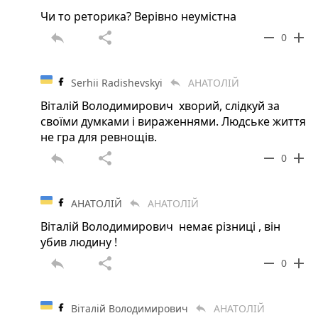
Чи то реторика? Верівно неумістна
reply
share
remove
add
0
Serhii Radishevskyi
АНАТОЛІЙ
reply
Віталій Володимирович хворий, слідкуй за
своїми думками і вираженнями. Людське життя
не гра для ревнощів.
reply
share
remove
add
0
АНАТОЛІЙ
АНАТОЛІЙ
reply
Віталій Володимирович немає різниці , він
убив людину !
reply
share
remove
add
0
Віталій Володимирович
АНАТОЛІЙ
reply