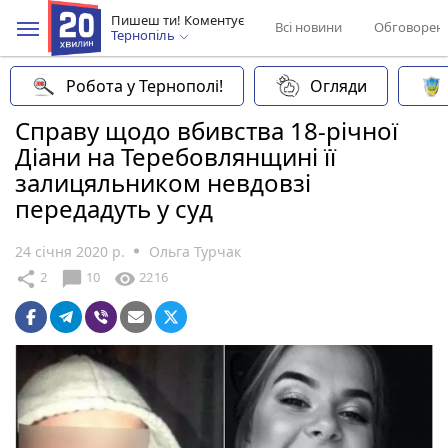
Пишеш ти! Коментує
Всі новини
Обговорен
Тернопіль
Робота у Тернополі!
Огляди
Справу щодо вбивства 18-річної
Діани на Теребовлянщині її
залицяльником невдовзі
передадуть у суд
24 січня 2020 р.
Ольга Турчак
chat_bubble
share
visibility
2
10
2216