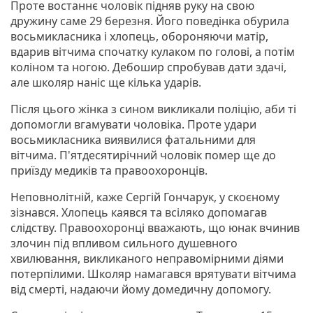
Проте востаннє чоловік підняв руку на свою
дружину саме 29 березня. Його поведінка обурила
восьмикласника і хлопець, обороняючи матір,
вдарив вітчима спочатку кулаком по голові, а потім
коліном та ногою. Дебошир спробував дати здачі,
але школяр наніс ще кілька ударів.
Після цього жінка з сином викликали поліцію, аби ті
допомогли вгамувати чоловіка. Проте удари
восьмикласника виявилися фатальними для
вітчима. П'ятдесятирічний чоловік помер ще до
приїзду медиків та правоохоронців.
Неповнолітній, каже Сергій Гончарук, у скоєному
зізнався. Хлопець каявся та всіляко допомагав
слідству. Правоохоронці вважають, що юнак вчинив
злочин під впливом сильного душевного
хвилювання, викликаного неправомірними діями
потерпілими. Школяр намагався врятувати вітчима
від смерті, надаючи йому домедичну допомогу.