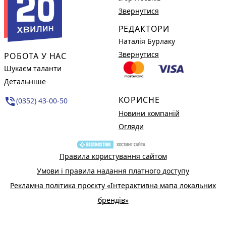
Звернутися
РЕДАКТОРИ
Наталія Бурлаку
Звернутися
РОБОТА У НАС
Шукаєм таланти
Детальніше
КОРИСНЕ
phone_in_talk
(0352) 43-00-50
Новини компаній
Огляди
Правила користування сайтом
Умови і правила надання платного доступу
Рекламна політика проєкту «Інтерактивна мапа локальних
брендів»