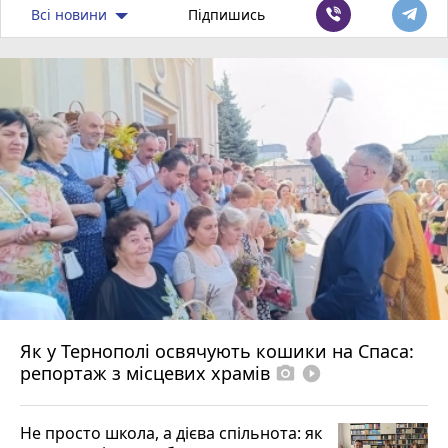
Всі новини
Підпишись
Як у Тернополі освячують кошики на Спаса:
репортаж з місцевих храмів
photo_camera
play_circle_filled
Не просто школа, а дієва спільнота: як