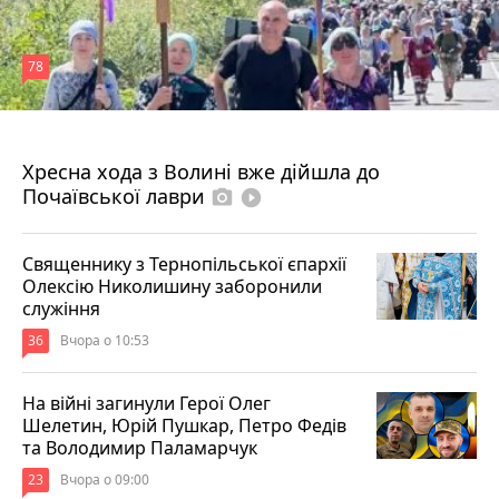
78
4 серпня 2026 р.
Хресна хода з Волині вже дійшла до
Почаївської лаври
photo_camera
play_circle_filled
Священнику з Тернопільської єпархії
Олексію Николишину заборонили
служіння
36
Вчора о 10:53
На війні загинули Герої Олег
Шелетин, Юрій Пушкар, Петро Федів
та Володимир Паламарчук
23
Вчора о 09:00