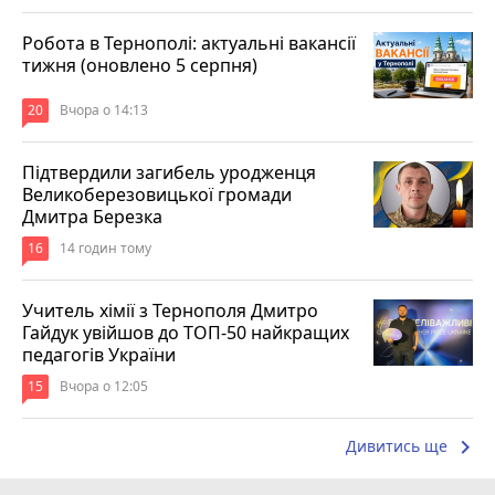
Робота в Тернополі: актуальні вакансії
тижня (оновлено 5 серпня)
20
Вчора о 14:13
Підтвердили загибель уродженця
Великоберезовицької громади
Дмитра Березка
16
14 годин тому
Учитель хімії з Тернополя Дмитро
Гайдук увійшов до ТОП-50 найкращих
педагогів України
15
Вчора о 12:05
keyboard_arrow_right
Дивитись ще