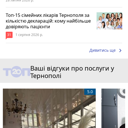
28 липня 2026 р.
Топ-15 сімейних лікарів Тернополя за
кількістю декларацій: кому найбільше
довіряють пацієнти
31
1 серпня 2026 р.
keyboard_arrow_right
Дивитись ще
Ваші відгуки про послуги у
Тернополі
5.0