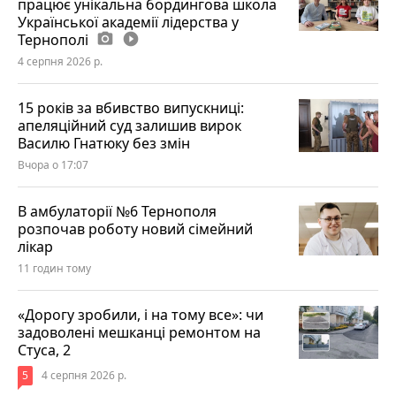
працює унікальна бордингова школа
Української академії лідерства у
Тернополі
photo_camera
play_circle_filled
4 серпня 2026 р.
15 років за вбивство випускниці:
апеляційний суд залишив вирок
Василю Гнатюку без змін
Вчора о 17:07
В амбулаторії №6 Тернополя
розпочав роботу новий сімейний
лікар
11 годин тому
«Дорогу зробили, і на тому все»: чи
задоволені мешканці ремонтом на
Стуса, 2
5
4 серпня 2026 р.