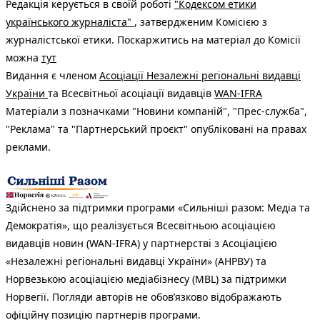
Редакція керується в своїй роботі
"Кодексом етики
українського журналіста"
, затвердженим Комісією з
журналістської етики. Поскаржитись на матеріал до Комісії
можна
тут
Видання є членом
Асоціації Незалежні регіональні видавці
України
та Всесвітньої асоціації видавців
WAN-IFRA
Матеріали з позначками "Новини компаній", "Прес-служба",
"Реклама" та "Партнерський проєкт" опубліковані на правах
реклами.
Здійснено за підтримки програми «Сильніші разом: Медіа та
Демократія», що реалізується Всесвітньою асоціацією
видавців новин (WAN-IFRA) у партнерстві з Асоціацією
«Незалежні регіональні видавці України» (АНРВУ) та
Норвезькою асоціацією медіабізнесу (MBL) за підтримки
Норвегії. Погляди авторів не обов’язково відображають
офіційну позицію партнерів програми.