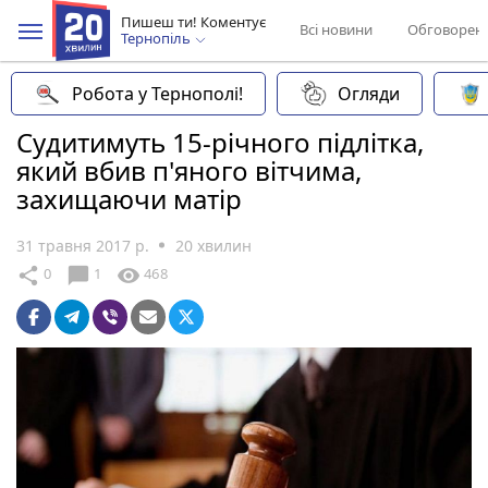
Пишеш ти! Коментує
Всі новини
Обговорен
Тернопіль
Робота у Тернополі!
Огляди
Судитимуть 15-річного підлітка,
який вбив п'яного вітчима,
захищаючи матір
31 травня 2017 р.
20 хвилин
chat_bubble
share
visibility
0
1
468