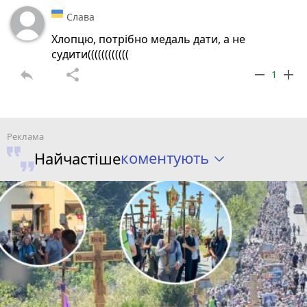
Слава
Хлопцю, потрібно медаль дати, а не
судити((((((((((((
reply
share
remove
add
1
коментують
Найчастіше