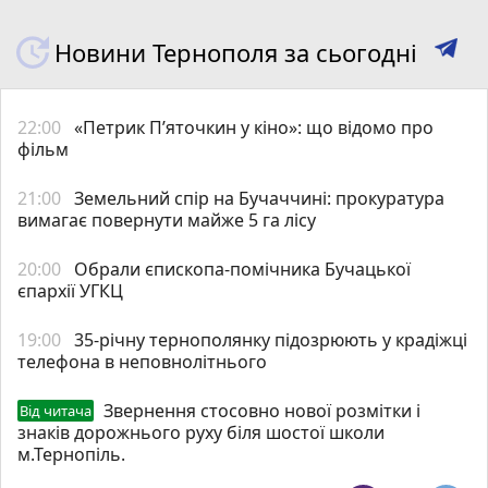
Новини Тернополя за сьогодні
22:00
«Петрик П’яточкин у кіно»: що відомо про
фільм
21:00
Земельний спір на Бучаччині: прокуратура
вимагає повернути майже 5 га лісу
20:00
Обрали єпископа-помічника Бучацької
єпархії УГКЦ
19:00
35-річну тернополянку підозрюють у крадіжці
телефона в неповнолітнього
Звернення стосовно нової розмітки і
Від читача
знаків дорожнього руху біля шостої школи
м.Тернопіль.