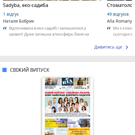
Sadyba, еко-садиба
Стоматолог
1 відгук
49 відгуків
Наталя Бобрик
Alla Romanyu
Відпочивала в еко-садибі і залишилися у
Ми є клієнт
захваті! Дуже затишна атмосфера, баня на
сьогодні м
дровах та чан — справжній релакс, а
жаль, остан
бджолина...
keyboard_arrow_right
Дивитись ще
СВІЖИЙ ВИПУСК