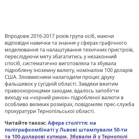
Впродовж 2016-2017 років група осіб, маючи
відповідні навички та знання у сферах графічного
моделювання та налаштування технічних пристроїв,
переслідуючи мету збагатитись у незаконний
спосіб, систематично виготовляла та збувала
підроблену іноземну валюту, номіналом 100 доларів
США. Зловмисники налагодили процес друку
фальшивок у сусідній області. Завдяки вжитим
правоохоронцями заходам, вдалось запобігти
виходу на «чорний ринок» підробленої валюти в
особливо великих розмірах, повідомляє прес-служба
прокуратури Тернопільської області.
Читайте також:
Афера століття: на
поліграфкомбінаті у Львові штампували 50-ти
та 100-доларові купюри. Збували й у Тернополі