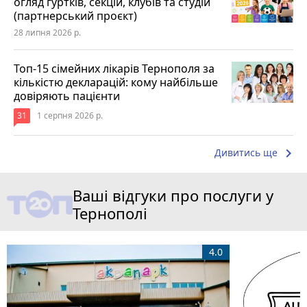
огляд гуртків, секцій, клубів та студій
(партнерський проєкт)
28 липня 2026 р.
Топ-15 сімейних лікарів Тернополя за
кількістю декларацій: кому найбільше
довіряють пацієнти
31
1 серпня 2026 р.
keyboard_arrow_right
Дивитись ще
Ваші відгуки про послуги у
Тернополі
4.0