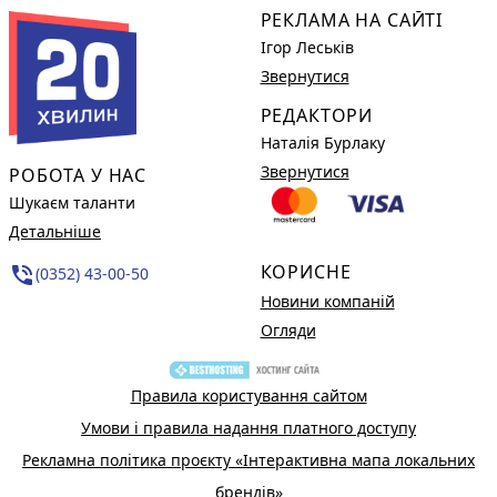
РЕКЛАМА НА САЙТІ
Ігор Леськів
Звернутися
РЕДАКТОРИ
Наталія Бурлаку
Звернутися
РОБОТА У НАС
Шукаєм таланти
Детальніше
КОРИСНЕ
phone_in_talk
(0352) 43-00-50
Новини компаній
Огляди
Правила користування сайтом
Умови і правила надання платного доступу
Рекламна політика проєкту «Інтерактивна мапа локальних
брендів»