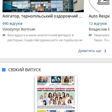
Алігатор, тернопільський оздоровчий комплекс
Auto Respec
690 відгуків
12 відгуків
Volodymyr Bortniak
Владислав Б
Вже вдруге в мене аналогічний випадок в
Звернувся ч
ресторані. Сидів півгодини,ніхто не підійшов не
Тарас. По 
взяв замовлення. На наступний раз...
збільшення 
keyboard_arrow_right
Дивитись ще
СВІЖИЙ ВИПУСК