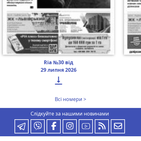
Ria №30 від
29 липня 2026

Всі номери >
Слідкуйте за нашими новинами