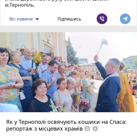
м.Тернопіль.
Всі новини
Підпишись
Як у Тернополі освячують кошики на Спаса:
репортаж з місцевих храмів
photo_camera
play_circle_filled