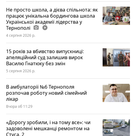
Не просто школа, а дієва спільнота: як
працює унікальна бордингова школа
Української академії лідерства у
Тернополі
photo_camera
play_circle_filled
4 серпня 2026 р.
15 років за вбивство випускниці:
апеляційний суд залишив вирок
Василю Гнатюку без змін
5 серпня 2026 р.
В амбулаторії №6 Тернополя
розпочав роботу новий сімейний
лікар
Вчора об 11:29
«Дорогу зробили, і на тому все»: чи
задоволені мешканці ремонтом на
Стуса, 2