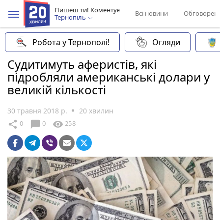
Пишеш ти! Коментує
Всі новини
Обговорен
Тернопіль
Робота у Тернополі!
Огляди
Судитимуть аферистів, які
підробляли американські долари у
великій кількості
30 травня 2018 р.
20 хвилин
chat_bubble
share
visibility
0
0
258