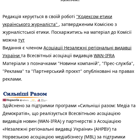
Редакція керується в своїй роботі
"Кодексом етики
українського журналіста"
, затвердженим Комісією з
журналістської етики. Поскаржитись на матеріал до Комісії
можна
тут
Видання є членом
Асоціації Незалежні регіональні видавці
України
та Всесвітньої асоціації видавців
WAN-IFRA
Матеріали з позначками "Новини компаній", "Прес-служба",
"Реклама" та "Партнерський проєкт" опубліковані на правах
реклами.
Здійснено за підтримки програми «Сильніші разом: Медіа та
Демократія», що реалізується Всесвітньою асоціацією
видавців новин (WAN-IFRA) у партнерстві з Асоціацією
«Незалежні регіональні видавці України» (АНРВУ) та
Норвезькою асоціацією медіабізнесу (MBL) за підтримки