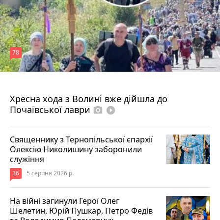
78
4 серпня 2026 р.
Хресна хода з Волині вже дійшла до
Почаївської лаври
photo_camera
play_circle_filled
Священнику з Тернопільської єпархії
Олексію Николишину заборонили
служіння
36
5 серпня 2026 р.
На війні загинули Герої Олег
Шелетин, Юрій Пушкар, Петро Федів