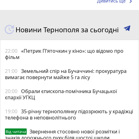
keyboard_arrow_right
Дивитись ще
Новини Тернополя за сьогодні
22:00
«Петрик П’яточкин у кіно»: що відомо про
фільм
21:00
Земельний спір на Бучаччині: прокуратура
вимагає повернути майже 5 га лісу
20:00
Обрали єпископа-помічника Бучацької
єпархії УГКЦ
19:00
35-річну тернополянку підозрюють у крадіжці
телефона в неповнолітнього
Звернення стосовно нової розмітки і
Від читача
знаків дорожнього руху біля шостої школи