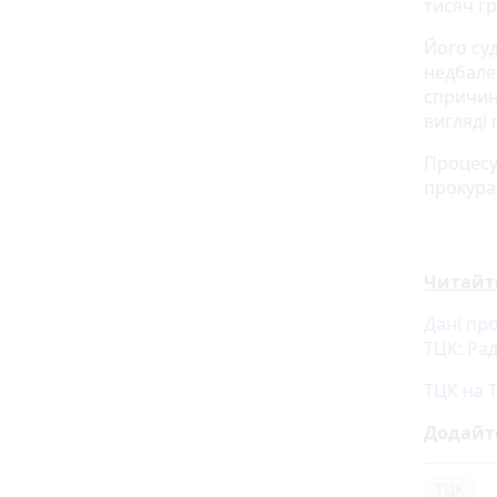
тисяч г
Його суд
недбале
спричин
вигляді 
Процесу
прокурат
Читайт
Дані пр
ТЦК: Ра
ТЦК на 
Додайт
ТЦК