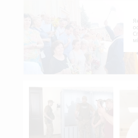
Підтвердили загибель уродженця Вели
09:00
Яблучний спас або Преображення Господнє
08:00
Я
Концерти, зірки «МастерШеф» та ярмарок
22:01
о
фестиваль
С
м
В Україні запустили застосунок «БЕЗ МЕЖ»
21:00
До 33 280 грн на навчання: хто на Терн
20:00
опанувати
Ламали ребра, катували і вимагали гро
19:05
альні
 5