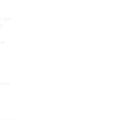
у, що
 у
на
ти у