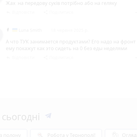
Жах на передову суків потрібно або на геляку
Відповісти
Поділитися
reply
share
rem
Luna Smith
18 червня 2025 р.
А что ТУК занимается продуктами? Его надо на фронт
ему покажут как это сидеть на 0 без еды неделями
Відповісти
Поділитися
reply
share
rem
 сьогодні
 з полону
Робота у Тернополі!
Огляд