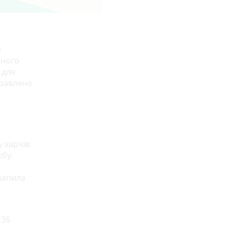
е
сного
 для
правлено
у
харчів
жбу.
трапила
у
236