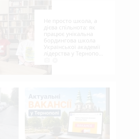
Не просто школа, а
ий
дієва спільнота: як
працює унікальна
бордингова школа
дин
Української академії
лідерства у Тернополі
photo_camera
play_circle_filled
15 років 
апеляцій
Василю Г