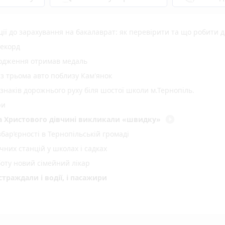
ї до зарахування на бакалаврат: як перевірити та що робити д
рекорд
родження отримав медаль
 з трьома авто поблизу Кам'янок
 знаків дорожнього руху біля шостої школи м.Тернопіль.
ри
play_circle_filled
два Христового дівчині викликали «швидку»
ар’єрності в Тернопільській громаді
них станцій у школах і садках
оту новий сімейний лікар
страждали і водії, і пасажири
 онлайн взуття і втратила понад 63 тисячі гривень
000 000 гривень на масштабування в межах програми «Траєктор
play_circle_filled
photo_camera
аса: репортаж з місцевих храмів