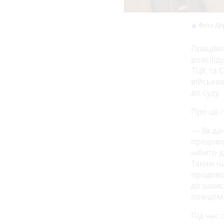
Фото Де
Працівн
розслід
ТЦК та С
військо
до суду.
Про це
— За да
продово
нібито 
Таким ч
продово
до захис
повідом
Під час