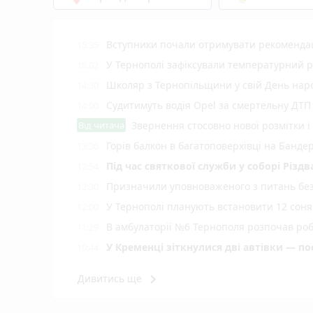
Вступники почали отримувати рекомендаці
15:35
У Тернополі зафіксували температурний 
15:02
Школяр з Тернопільщини у свій День на
14:30
Судитимуть водія Opel за смертельну ДТП
14:00
Від читача
Звернення стосовно нової розмітки і
Горів балкон в багатоповерхівці на Банде
13:30
Під час святкової служби у соборі Різ
12:54
Призначили уповноваженого з питань безб
12:30
У Тернополі планують встановити 12 соняч
12:00
В амбулаторії №6 Тернополя розпочав роб
11:29
У Кременці зіткнулися дві автівки — по
10:44
Жінка з Тернопільського району продавала
10:30
keyboard_arrow_right
Дивитись ще
Ветеранський бізнес може отримати по 1 
10:00
Як у Тернополі освячують кошики на Сп
09:30