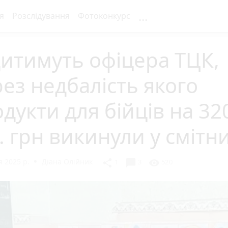
...
я
Розслідування
Фотоконкурс
итимуть офіцера ТЦК,
ез недбалість якого
дукти для бійців на 32
. грн викинули у смітн
 2025 р.
Діана Олійник
chat_bubble
share
visibility
1
3
520