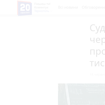
Пишеш ти!
Всі новини
Обговоренн
Коментує
Тернопіль
Суд
чер
про
тис
18 червня