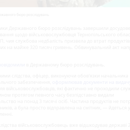
ржавного бюро розслідувань
ики Державного бюро розслідувань завершили досудов
ування щодо військовослужбовця Тернопільського обла
П, чия службова недбалість призвела до втрат продуктів
вих на майже 320 тисяч гривень. Обвинувальний акт на
повідомили
в Державному бюро розслідувань.
ними слідства, офіцер, виконуючи обов’язки начальника
льчого забезпечення,
оформлював документи на видач
для військовослужбовців, які фактично не проходили слу
ином протягом певного часу безпідставно видали
льство на понад 3 тисячі осіб. Частина продуктів не по
ників, а була просто відправлена на смітник, — йдеться 
ленні.
 слідства військовослужбовець вже відшкодував державі 