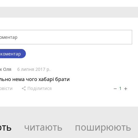
 коментар
х Оля
6 липня 2017 р.
ьно нема чого хабарі брати
овісти
Поділитися
1
share
remove
add
ють
читають
поширюють