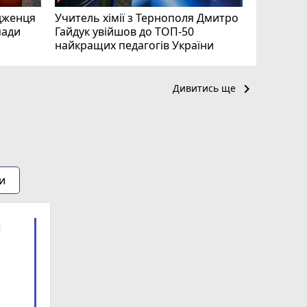
дженця
Учитель хімії з Тернополя Дмитро
мади
Гайдук увійшов до ТОП-50
найкращих педагогів України
keyboard_arrow_right
Дивитись ще
и
ra