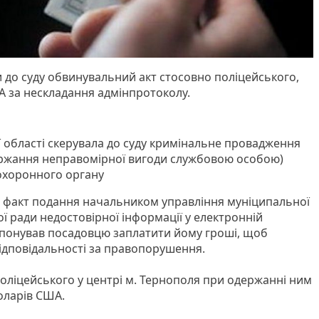
 до суду обвинувальний акт стосовно поліцейського,
 за нескладання адмінпротоколу.
 області скерувала до суду кримінальне провадження
одержання неправомірної вигоди службовою особою)
охоронного органу
и факт подання начальником управління муніципальної
ої ради недостовірної інформації у електронній
пропонував посадовцю заплатити йому гроші, щоб
відповідальності за правопорушення.
ліцейського у центрі м. Тернополя при одержанні ним
оларів США.