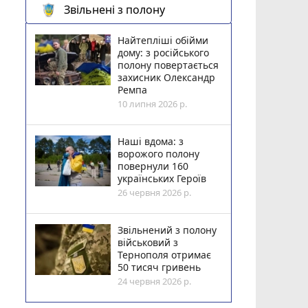
Звільнені з полону
Найтепліші обійми
дому: з російського
полону повертається
захисник Олександр
Ремпа
10 липня 2026 р.
Наші вдома: з
ворожого полону
повернули 160
українських Героїв
26 червня 2026 р.
Звільнений з полону
військовий з
Тернополя отримає
50 тисяч гривень
24 червня 2026 р.