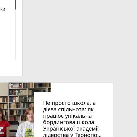
ски
ьна
Не просто школа, а
дієва спільнота: як
працює унікальна
бордингова школа
Української академії
лідерства у Тернополі