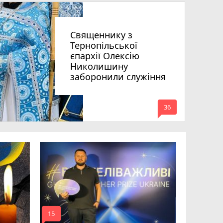
Священнику з
Тернопільської
єпархії Олексію
Николишину
заборонили служіння
mode_comment
36
На війні 
Шелетин,
Федів та
mode_comment
mode_comment
15
24