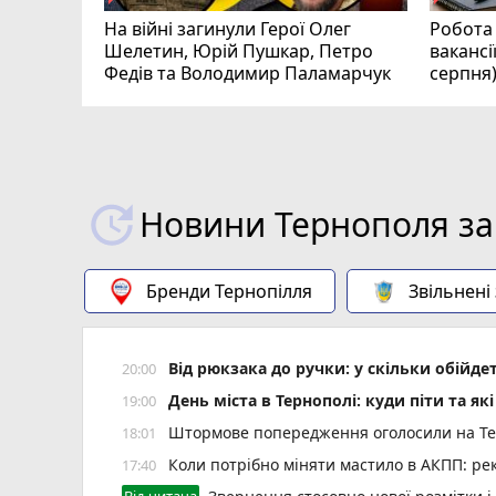
На війні загинули Герої Олег
Робота 
Шелетин, Юрій Пушкар, Петро
вакансі
Федів та Володимир Паламарчук
серпня
Новини Тернополя за
Бренди Тернопілля
Звільнені
Від рюкзака до ручки: у скільки обійд
20:00
День міста в Тернополі: куди піти та як
19:00
Штормове попередження оголосили на Тер
18:01
Коли потрібно міняти мастило в АКПП: рек
17:40
Від читача