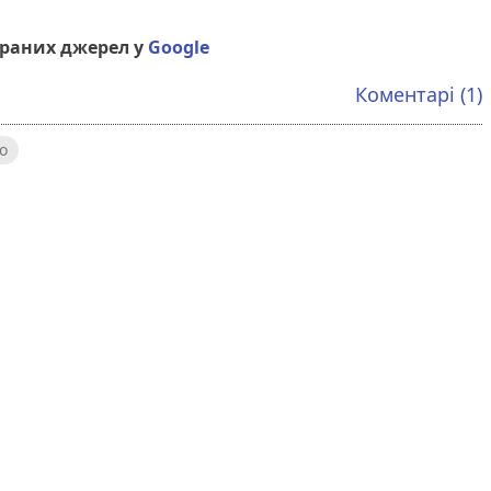
браних джерел у
Google
Коментарі (1)
о