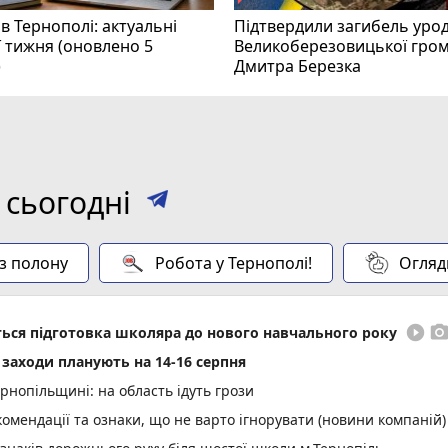
в Тернополі: актуальні
Підтвердили загибель уро
ї тижня (оновлено 5
Великоберезовицької гро
)
Дмитра Березка
 сьогодні
 з полону
Робота у Тернополі!
Огляд
play_circle_filled
photo_came
еться підготовка школяра до нового навчального року
і заходи планують на 14-16 серпня
нопільщині: на область ідуть грози
омендації та ознаки, що не варто ігнорувати (новини компаній)