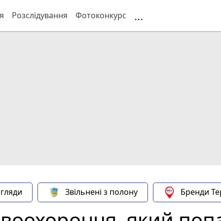
...
я
Розслідування
Фотоконкурс
гляди
Звільнені з полону
Бренди Те
воохоронця, який попа