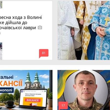
ресна хода з Волині
же дійшла до
очаївської лаври
photo_camera
lled
mode_comment
81
mode_comment
17