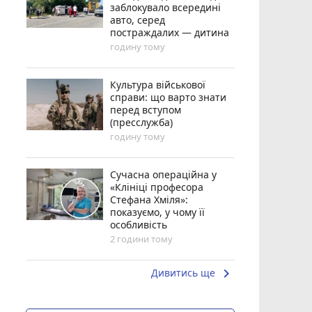
заблокувало всередині
авто, серед
постраждалих — дитина
годину тому
Культура військової
справи: що варто знати
перед вступом
(пресслужба)
годину тому
Сучасна операційна у
«Клініці професора
Стефана Хміля»:
показуємо, у чому її
особливість
2 години тому
keyboard_arrow_right
Дивитись ще