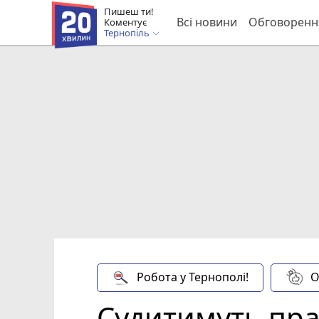
Пишеш ти!
Всі новини
Обговоренн
Коментує
Тернопіль
Робота у Тернополі!
О
Судитимуть пра