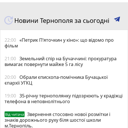
Новини Тернополя за сьогодні
22:00
«Петрик П’яточкин у кіно»: що відомо про
фільм
21:00
Земельний спір на Бучаччині: прокуратура
вимагає повернути майже 5 га лісу
20:00
Обрали єпископа-помічника Бучацької
єпархії УГКЦ
19:00
35-річну тернополянку підозрюють у крадіжці
телефона в неповнолітнього
Звернення стосовно нової розмітки і
Від читача
знаків дорожнього руху біля шостої школи
м.Тернопіль.