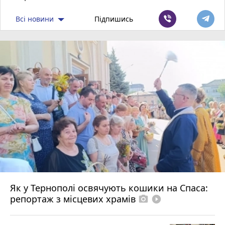
Всі новини
Підпишись
Як у Тернополі освячують кошики на Спаса:
репортаж з місцевих храмів
photo_camera
play_circle_filled