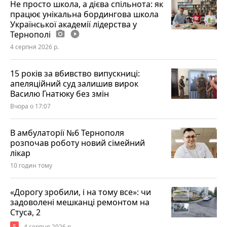
Не просто школа, а дієва спільнота: як
працює унікальна бордингова школа
Української академії лідерства у
Тернополі
photo_camera
play_circle_filled
4 серпня 2026 р.
15 років за вбивство випускниці:
апеляційний суд залишив вирок
Василю Гнатюку без змін
Вчора о 17:07
В амбулаторії №6 Тернополя
розпочав роботу новий сімейний
лікар
10 годин тому
«Дорогу зробили, і на тому все»: чи
задоволені мешканці ремонтом на
Стуса, 2
5
4 серпня 2026 р.