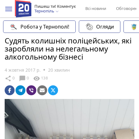
Пишеш ти! Коментує
Всі новини
Обговорен
Тернопіль
Робота у Тернополі!
Огляди
Судять колишніх поліцейських, які
заробляли на нелегальному
алкогольному бізнесі
4 жовтня 2017 р.
20 хвилин
chat_bubble
share
visibility
0
0
138