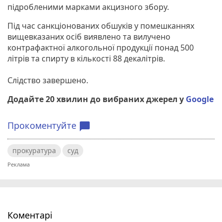
підробленими марками акцизного збору.
Під час санкціонованих обшуків у помешканнях
вищевказаних осіб виявлено та вилучено
контрафактної алкогольної продукції понад 500
літрів та спирту в кількості 88 декалітрів.
Слідство завершено.
Додайте 20 хвилин до вибраних джерел у
Google
Прокоментуйте
chat_bubble
прокуратура
суд
Коментарі