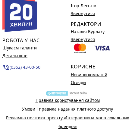
Ігор Леськів
Звернутися
РЕДАКТОРИ
Наталія Бурлаку
Звернутися
РОБОТА У НАС
Шукаєм таланти
Детальніше
КОРИСНЕ
phone_in_talk
(0352) 43-00-50
Новини компаній
Огляди
Правила користування сайтом
Умови і правила надання платного доступу
Рекламна політика проєкту «Інтерактивна мапа локальних
брендів»