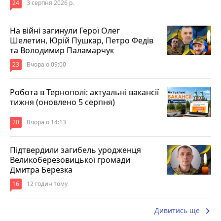
24
3 серпня 2026 р.
На війні загинули Герої Олег
Шелетин, Юрій Пушкар, Петро Федів
та Володимир Паламарчук
23
Вчора о 09:00
Робота в Тернополі: актуальні вакансії
тижня (оновлено 5 серпня)
20
Вчора о 14:13
Підтвердили загибель уродженця
Великоберезовицької громади
Дмитра Березка
16
12 годин тому
keyboard_arrow_right
Дивитись ще