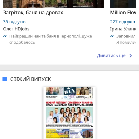
Загріток, баня на дровах
Million Flow
35 відгуків
227 відгуків
Олег HDJobs
Ірина Уланю
Найкращий чан та баня в Тернополі. Дуже
Заповнила б
сподобалось
Я помились
трохи затри
keyboard_arrow_right
Дивитись ще
СВІЖИЙ ВИПУСК