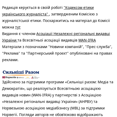
Редакція керується в своїй роботі
"Кодексом етики
українського журналіста"
, затвердженим Комісією з
журналістської етики. Поскаржитись на матеріал до Комісії
можна
тут
Видання є членом
Асоціації Незалежні регіональні видавці
України
та Всесвітньої асоціації видавців
WAN-IFRA
Матеріали з позначками "Новини компаній", "Прес-служба",
"Реклама" та "Партнерський проєкт" опубліковані на правах
реклами.
Здійснено за підтримки програми «Сильніші разом: Медіа та
Демократія», що реалізується Всесвітньою асоціацією
видавців новин (WAN-IFRA) у партнерстві з Асоціацією
«Незалежні регіональні видавці України» (АНРВУ) та
Норвезькою асоціацією медіабізнесу (MBL) за підтримки
Норвегії. Погляди авторів не обов’язково відображають