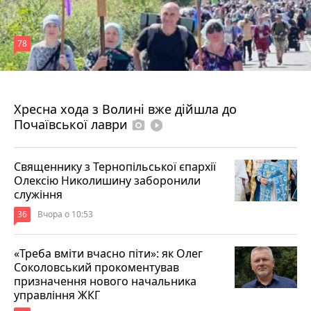
78
4 серпня 2026 р.
Хресна хода з Волині вже дійшла до
Почаївської лаври
photo_camera
play_circle_filled
Священнику з Тернопільської єпархії
Олексію Николишину заборонили
служіння
36
Вчора о 10:53
«Треба вміти вчасно піти»: як Олег
Соколовський прокоментував
призначення нового начальника
управління ЖКГ