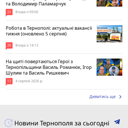
та Володимир Паламарчук
22
Вчора о 09:00
Робота в Тернополі: актуальні вакансії
тижня (оновлено 5 серпня)
20
Вчора о 14:13
На щиті повертаються Герої з
Тернопільщини Василь Романюк, Ігор
Шулим та Василь Ришкевич
12
4 серпня 2026 р.
keyboard_arrow_right
Дивитись ще
Новини Тернополя за сьогодні