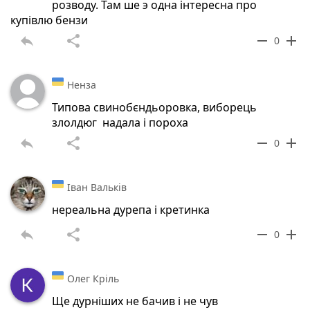
розводу. Там ше э одна інтересна про
купівлю бензи
reply
share
remove
add
0
Ненза
Типова свинобєндьоровка, виборець
злолдюг надала і пороха
reply
share
remove
add
0
Іван Вальків
нереальна дурепа і кретинка
reply
share
remove
add
0
Олег Кріль
Ще дурніших не бачив і не чув