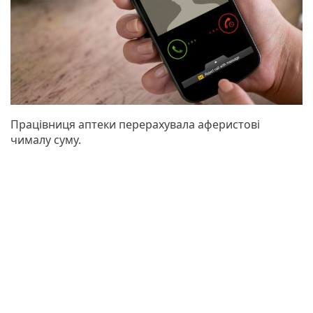
Працівниця аптеки перерахувала аферистові
чималу суму.