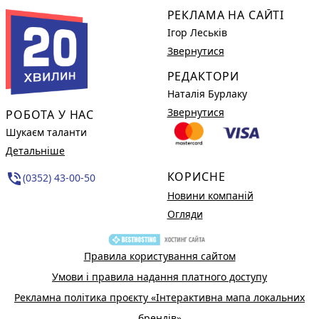
РЕКЛАМА НА САЙТІ
Ігор Леськів
Звернутися
РЕДАКТОРИ
Наталія Бурлаку
Звернутися
РОБОТА У НАС
Шукаєм таланти
Детальніше
КОРИСНЕ
phone_in_talk
(0352) 43-00-50
Новини компаній
Огляди
Правила користування сайтом
Умови і правила надання платного доступу
Рекламна політика проєкту «Інтерактивна мапа локальних
брендів»