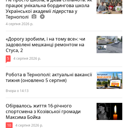
працює унікальна бордингова школа
Української академії лідерства у
Тернополі
photo_camera
play_circle_filled
4 серпня 2026 р.
«Дорогу зробили, і на тому все»: чи
задоволені мешканці ремонтом на
Стуса, 2
5
4 серпня 2026 р.
Робота в Тернополі: актуальні вакансії
тижня (оновлено 5 серпня)
Вчора о 14:13
Обірвалось життя 16-річного
спортсмена з Козівської громади
Максима Бойка
10
4 серпня 2026 р.