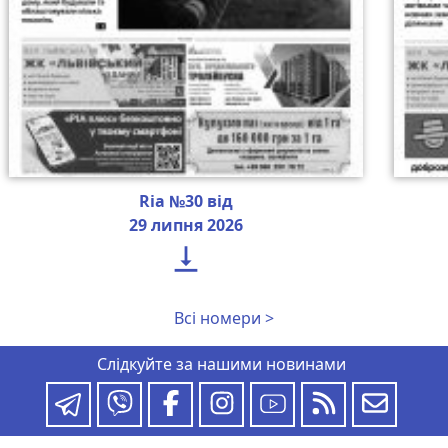
Ria №30 від
29 липня 2026

Всі номери >
Слідкуйте за нашими новинами