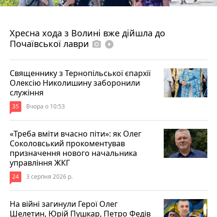
4 серпня 2026 р.
Хресна хода з Волині вже дійшла до
Почаївської лаври
photo_camera
play_circle_filled
Священнику з Тернопільської єпархії
Олексію Николишину заборонили
служіння
35
Вчора о 10:53
«Треба вміти вчасно піти»: як Олег
Соколовський прокоментував
призначення нового начальника
управління ЖКГ
24
3 серпня 2026 р.
На війні загинули Герої Олег
Шелетин, Юрій Пушкар, Петро Федів