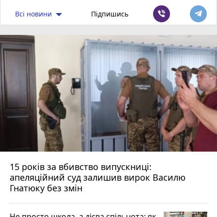
Всі новини
Підпишись
15 років за вбивство випускниці:
апеляційний суд залишив вирок Василю
Гнатюку без змін
Не просто школа, а дієва спільнота: як