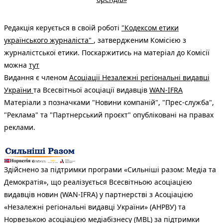
Редакція керується в своїй роботі
"Кодексом етики
українського журналіста"
, затвердженим Комісією з
журналістської етики. Поскаржитись на матеріал до Комісії
можна
тут
Видання є членом
Асоціації Незалежні регіональні видавці
України
та Всесвітньої асоціації видавців
WAN-IFRA
Матеріали з позначками "Новини компаній", "Прес-служба",
"Реклама" та "Партнерський проєкт" опубліковані на правах
реклами.
Здійснено за підтримки програми «Сильніші разом: Медіа та
Демократія», що реалізується Всесвітньою асоціацією
видавців новин (WAN-IFRA) у партнерстві з Асоціацією
«Незалежні регіональні видавці України» (АНРВУ) та
Норвезькою асоціацією медіабізнесу (MBL) за підтримки