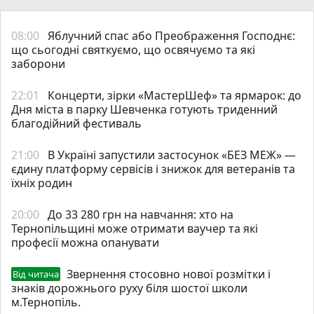
08:00
Яблучний спас або Преображення Господнє:
що сьогодні святкуємо, що освячуємо та які
заборони
22:01
Концерти, зірки «МастерШеф» та ярмарок: до
Дня міста в парку Шевченка готують триденний
благодійний фестиваль
21:00
В Україні запустили застосунок «БЕЗ МЕЖ» —
єдину платформу сервісів і знижок для ветеранів та
їхніх родин
20:00
До 33 280 грн на навчання: хто на
Тернопільщині може отримати ваучер та які
професії можна опанувати
Звернення стосовно нової розмітки і
Від читача
знаків дорожнього руху біля шостої школи
м.Тернопіль.