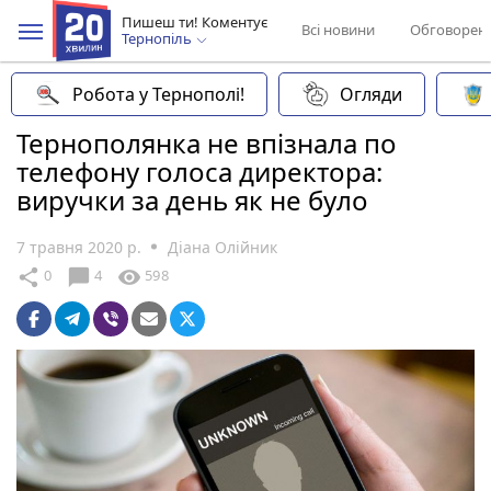
Пишеш ти! Коментує
Всі новини
Обговорен
Тернопіль
Робота у Тернополі!
Огляди
Тернополянка не впізнала по
телефону голоса директора:
виручки за день як не було
7 травня 2020 р.
Діана Олійник
chat_bubble
share
visibility
0
4
598