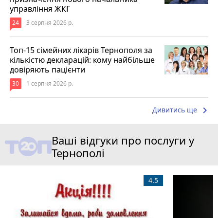
управління ЖКГ
24
3 серпня 2026 р.
Топ-15 сімейних лікарів Тернополя за
кількістю декларацій: кому найбільше
довіряють пацієнти
30
1 серпня 2026 р.
keyboard_arrow_right
Дивитись ще
Ваші відгуки про послуги у
Тернополі
4.5