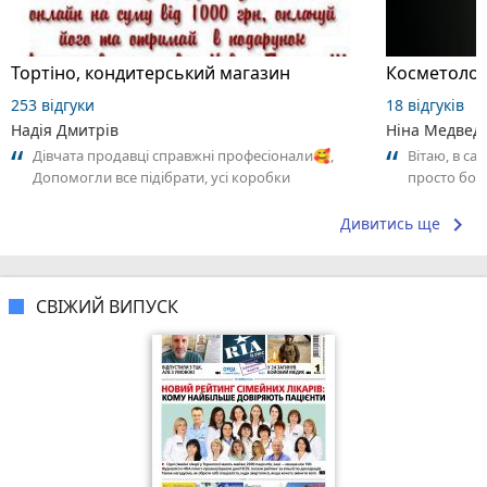
Тортіно, кондитерський магазин
Косметолог
253 відгуки
18 відгуків
Надія Дмитрів
Ніна Медвед
Дівчата продавці справжні професіонали🥰,
Вітаю, в са
Допомогли все підібрати, усі коробки
просто бомб
перемотати плівкою, (їх було дуже багато).🥴
👏.. я тепер
keyboard_arrow_right
Дивитись ще
СВІЖИЙ ВИПУСК