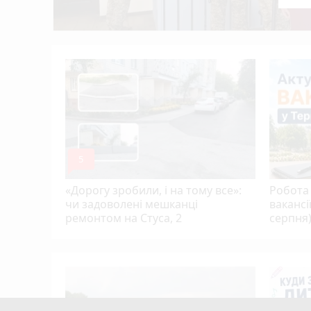
Учитель хімії з Тернополя Дмитро Гайдук
12:05
У дворі на Київській жінка потрапила під 
11:26
, якого
ою,
ю…
mode_comment
5
«Дорогу зробили, і на тому все»:
Робота 
чи задоволені мешканці
вакансі
ремонтом на Стуса, 2
серпня
Тернополя
кому
цієнти