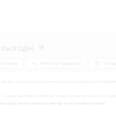
 сьогодні
 з полону
Робота у Тернополі!
Огляд
: до Дня міста в парку Шевченка готують триденний благодійн
 — єдину платформу сервісів і знижок для ветеранів та їхніх ро
опільщині може отримати ваучер та які професії можна