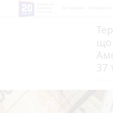
Пишеш ти!
Всі новини
Обговоренн
Коментує
Тернопіль
Тер
що 
Аме
37 
26 серпня