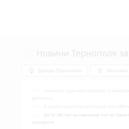
Новини Тернополя за
Бренди Тернопілля
Звільнені
Концерти, зірки «МастерШеф» та ярмарок
22:01
фестиваль
В Україні запустили застосунок «БЕЗ МЕЖ»
21:00
До 33 280 грн на навчання: хто на Терн
20:00
опанувати