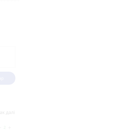
ар
ак далі
2
ove
add