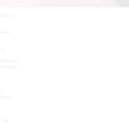
оші у
айже
ті.
 знайшла
лу́чені
е
ання –
і
ртви