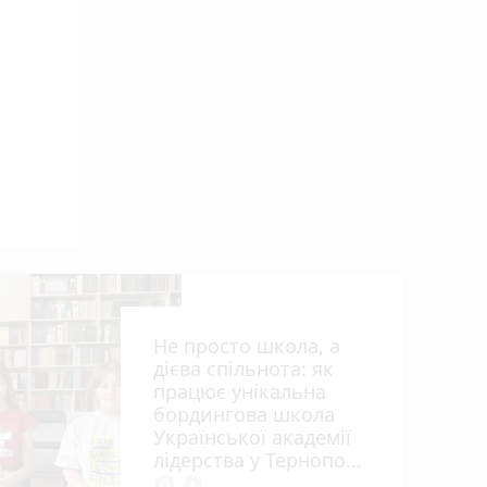
 ви
Не просто школа, а
дієва спільнота: як
працює унікальна
бордингова школа
Української академії
лідерства у Тернополі
photo_camera
play_circle_filled