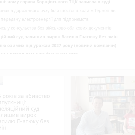
ші: чому справа Борщівського ТЦК зависла в суді
 знаків дорожнього руху біля шостої школи м.Тернопіль.
 передачу електроенергії для підприємств
сь у консульства без військово-облікових документів
яційний суд залишив вирок Василю Гнатюку без змін
нію озимих під урожай 2027 року (новини компаній)
али потерпілого з понівеченого авто
photo_camera
лейбусів
День Народження: вітають усім фейсбуком, пишіть побажання і
нопільщині: 6 серпня будуть грози
5 років за вбивство
ипускниці:
 тижня (оновлено 5 серпня)
пеляційний суд
алишив вирок
des
асилю Гнатюку без
play_circle_filled
photo_camera
 спеки під парасолями
мін
нопільських патрульних п'ять тисяч гривень