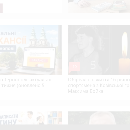
 увійшов до ТОП-50 найкращих педагогів України
колеса авто, яке рухалось заднім ходом
mode_comment
10
в Тернополі: актуальні
Обірвалось життя 16-річно
ї тижня (оновлено 5
спортсмена з Козівської г
)
Максима Бойка