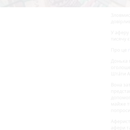
Зловмис
довірли
У аферу
тисячу є
Про це
Донька 
оголоше
Шта́ти А
Вона за
предста
допомог
майже ти
попроси
Аферист
афери та