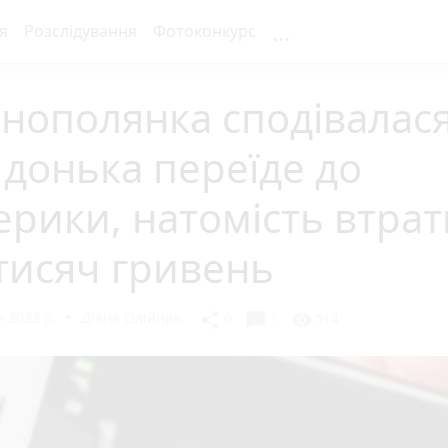
...
я
Розслідування
Фотоконкурс
нополянка сподівалася
донька переїде до
рики, натомість втра
тисяч гривень
 2022 р.
Діана Олійник
chat_bubble
share
visibility
0
1
514