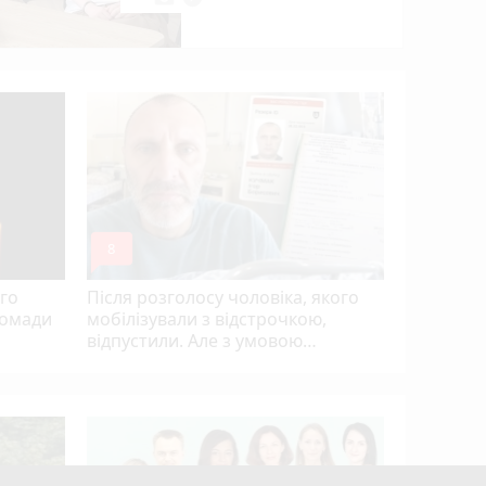
«Дорогу з
чи задов
ремонтом
mode_comment
mode_comment
8
5
го
Після розголосу чоловіка, якого
ромади
мобілізували з відстрочкою,
відпустили. Але з умовою…
Після пек
Тернопіл
прогноз 