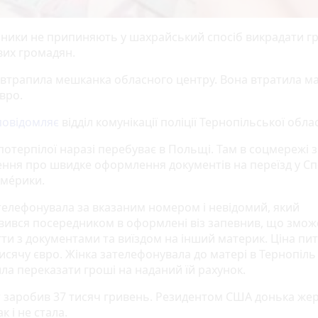
ники не припиняють у шахрайський спосіб викрадати гр
вих громадян.
 втрапила мешканка обласного центру. Вона втратила м
вро.
повідомляє
відділ комунікації поліції Тернопільської облас
потерпілої наразі перебуває в Польщі. Там в соцмережі
ння про швидке оформлення документів на переїзд у Спо
ме́рики.
телефонувала за вказаним номером і невідомий, який
вився посередником в оформлені віз запевнив, що змож
ти з документами та виїздом на інший материк. Ціна пит
сячу євро. Жінка зателефонувала до матері в Тернопіль 
ла переказати гроші на наданий їй рахунок.
 заробив 37 тисяч гривень. Резидентом США донька же
к і не стала.