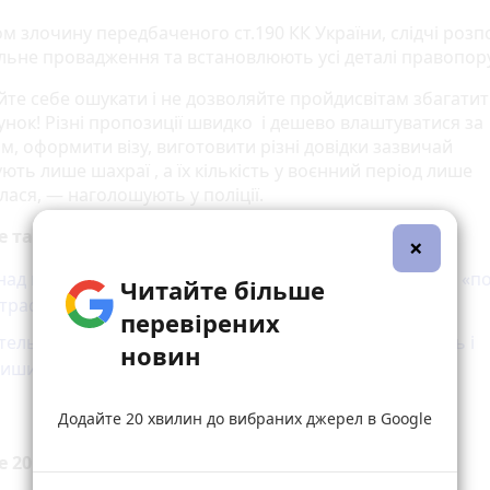
ом злочину передбаченого ст.190 КК України, слідчі роз
льне провадження та встановлюють усі деталі правопо
йте себе ошукати і не дозволяйте пройдисвітам збагатит
унок! Різні пропозиції швидко і дешево влаштуватися за
м, оформити візу, виготовити різні довідки зазвичай
ть лише шахраї , а їх кількість у воєнний період лише
лася, — наголошують у поліції.
е також
×
над мільйон гривень заплатила жителька Почаєва за «п
Читайте більше
страсенса
перевірених
тель Теребовлянщини втратив понад 190 000 гривень і
новин
лишився без іномарки
Додайте 20 хвилин до вибраних джерел в Google
е 20 хвилин до вибраних джерел у
Google