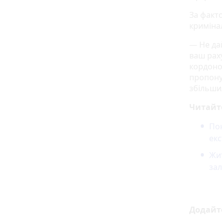
За факт
криміна
— Не да
ваш рах
кордоно
пропоную
збільши
Читайт
По
ек
Жи
за
Додайт