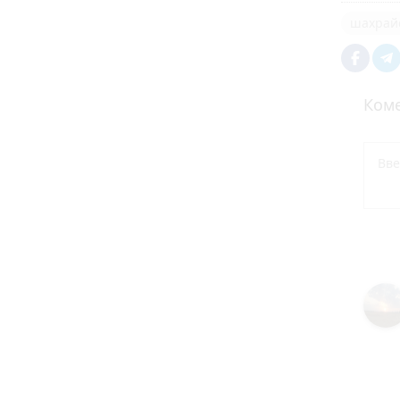
шахрай
Коме