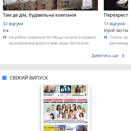
Там де дім, будівельна компанія
Перехрестя
32 відгуки
11 відгуків
Ira
Юрій Застав
Не робіть помилки!<br>Якщо хочете очікувати
Готель приє
на комунікації роки то вам сюди.<br>Ні в які
рекоменду
терміни їм не вірте.<br>Коли запитуєте...
keyboard_arrow_right
Дивитись ще
СВІЖИЙ ВИПУСК