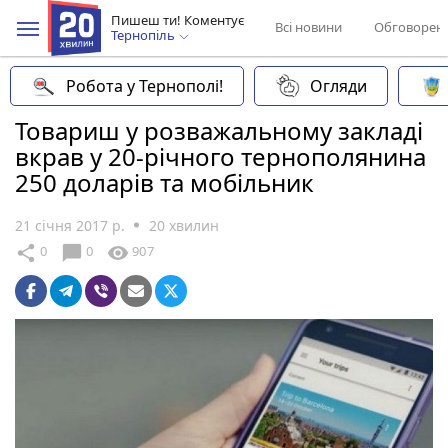
Пишеш ти! Коментує
Всі новини
Обговорен
Тернопіль
Робота у Тернополі!
Огляди
Товариш у розважальному закладі
вкрав у 20-річного тернополянина
250 доларів та мобільник
21 січня 2017 р.
20 хвилин
chat_bubble
share
visibility
0
0
907