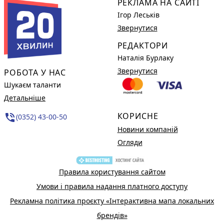
РЕКЛАМА НА САЙТІ
Ігор Леськів
Звернутися
РЕДАКТОРИ
Наталія Бурлаку
Звернутися
РОБОТА У НАС
Шукаєм таланти
Детальніше
КОРИСНЕ
phone_in_talk
(0352) 43-00-50
Новини компаній
Огляди
Правила користування сайтом
Умови і правила надання платного доступу
Рекламна політика проєкту «Інтерактивна мапа локальних
брендів»