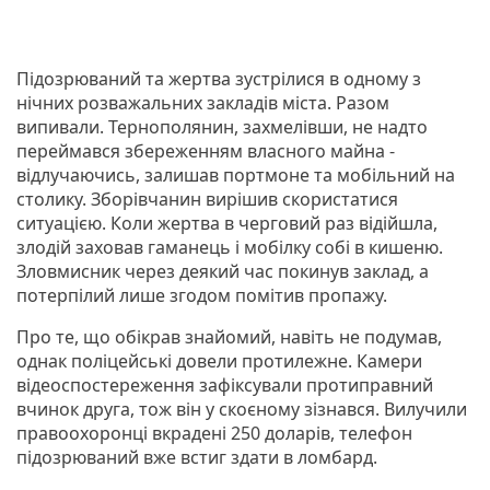
Підозрюваний та жертва зустрілися в одному з
нічних розважальних закладів міста. Разом
випивали. Тернополянин, захмелівши, не надто
переймався збереженням власного майна -
відлучаючись, залишав портмоне та мобільний на
столику. Зборівчанин вирішив скористатися
ситуацією. Коли жертва в черговий раз відійшла,
злодій заховав гаманець і мобілку собі в кишеню.
Зловмисник через деякий час покинув заклад, а
потерпілий лише згодом помітив пропажу.
Про те, що обікрав знайомий, навіть не подумав,
однак поліцейські довели протилежне. Камери
відеоспостереження зафіксували протиправний
вчинок друга, тож він у скоєному зізнався. Вилучили
правоохоронці вкрадені 250 доларів, телефон
підозрюваний вже встиг здати в ломбард.