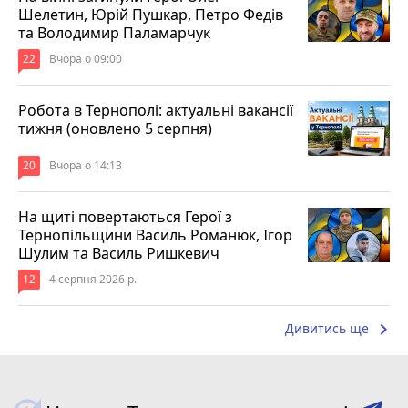
Шелетин, Юрій Пушкар, Петро Федів
та Володимир Паламарчук
22
Вчора о 09:00
Робота в Тернополі: актуальні вакансії
тижня (оновлено 5 серпня)
20
Вчора о 14:13
На щиті повертаються Герої з
Тернопільщини Василь Романюк, Ігор
Шулим та Василь Ришкевич
12
4 серпня 2026 р.
keyboard_arrow_right
Дивитись ще