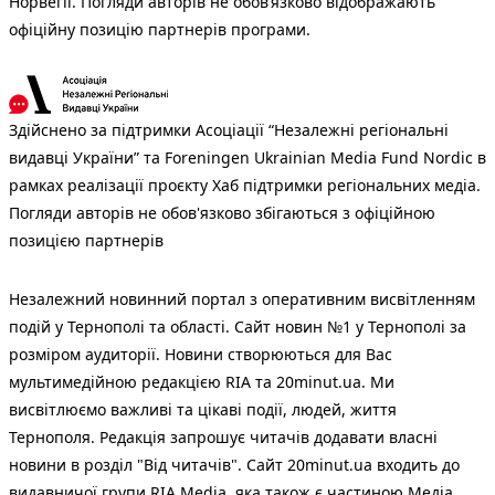
Норвегії. Погляди авторів не обов’язково відображають
офіційну позицію партнерів програми.
Здійснено за підтримки Асоціації “Незалежні регіональні
видавці України” та Foreningen Ukrainian Media Fund Nordic в
рамках реалізації проєкту Хаб підтримки регіональних медіа.
Погляди авторів не обов'язково збігаються з офіційною
позицією партнерів
Незалежний новинний портал з оперативним висвітленням
подій у Тернополі та області. Сайт новин №1 у Тернополі за
розміром аудиторії. Новини створюються для Вас
мультимедійною редакцією RIA та 20minut.ua. Ми
висвітлюємо важливі та цікаві події, людей, життя
Тернополя. Редакція запрошує читачів додавати власні
новини в розділ "Від читачів". Сайт 20minut.ua входить до
видавничої групи RIA Media, яка також є частиною Медіа