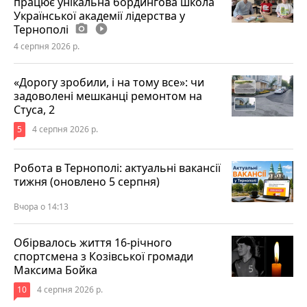
працює унікальна бордингова школа
Української академії лідерства у
Тернополі
photo_camera
play_circle_filled
4 серпня 2026 р.
«Дорогу зробили, і на тому все»: чи
задоволені мешканці ремонтом на
Стуса, 2
5
4 серпня 2026 р.
Робота в Тернополі: актуальні вакансії
тижня (оновлено 5 серпня)
Вчора о 14:13
Обірвалось життя 16-річного
спортсмена з Козівської громади
Максима Бойка
10
4 серпня 2026 р.