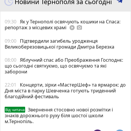
Новини Тернополя за сьогодні
09:30
Як у Тернополі освячують кошики на Спаса:
репортаж з місцевих храмі
play_circle_filled
photo_camera
09:00
Підтвердили загибель уродженця
Великоберезовицької громади Дмитра Березка
08:00
Яблучний спас або Преображення Господнє:
що сьогодні святкуємо, що освячуємо та які
заборони
22:01
Концерти, зірки «МастерШеф» та ярмарок: до
Дня міста в парку Шевченка готують триденний
благодійний фестиваль
Звернення стосовно нової розмітки і
Від читача
знаків дорожнього руху біля шостої школи
м.Тернопіль.