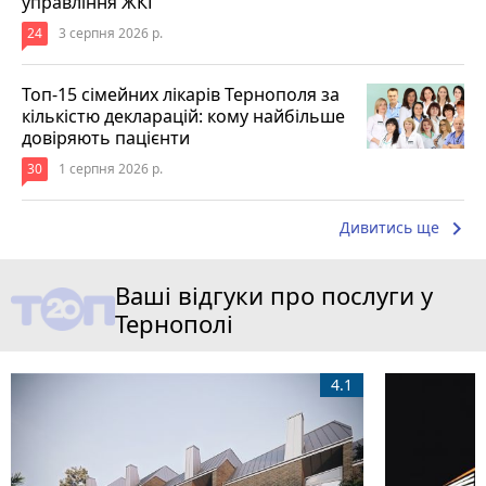
управління ЖКГ
24
3 серпня 2026 р.
Топ-15 сімейних лікарів Тернополя за
кількістю декларацій: кому найбільше
довіряють пацієнти
30
1 серпня 2026 р.
keyboard_arrow_right
Дивитись ще
Ваші відгуки про послуги у
Тернополі
4.1