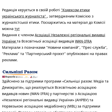
Редакція керується в своїй роботі
"Кодексом етики
українського журналіста"
, затвердженим Комісією з
журналістської етики. Поскаржитись на матеріал до Комісії
можна
тут
Видання є членом
Асоціації Незалежні регіональні видавці
України
та Всесвітньої асоціації видавців
WAN-IFRA
Матеріали з позначками "Новини компаній", "Прес-служба",
"Реклама" та "Партнерський проєкт" опубліковані на правах
реклами.
Здійснено за підтримки програми «Сильніші разом: Медіа та
Демократія», що реалізується Всесвітньою асоціацією
видавців новин (WAN-IFRA) у партнерстві з Асоціацією
«Незалежні регіональні видавці України» (АНРВУ) та
Норвезькою асоціацією медіабізнесу (MBL) за підтримки