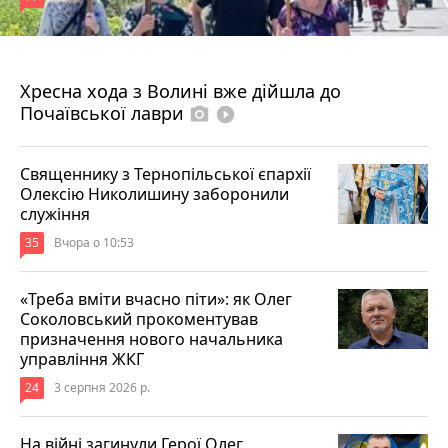
4 серпня 2026 р.
Хресна хода з Волині вже дійшла до
Почаївської лаври
photo_camera
play_circle_filled
Священнику з Тернопільської єпархії
Олексію Николишину заборонили
служіння
35
Вчора о 10:53
«Треба вміти вчасно піти»: як Олег
Соколовський прокоментував
призначення нового начальника
управління ЖКГ
24
3 серпня 2026 р.
На війні загинули Герої Олег