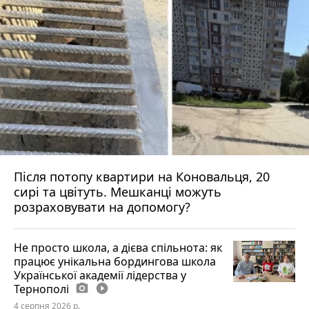
Після потопу квартири на Коновальця, 20
сирі та цвітуть. Мешканці можуть
розраховувати на допомогу?
Не просто школа, а дієва спільнота: як
працює унікальна бордингова школа
Української академії лідерства у
Тернополі
photo_camera
play_circle_filled
4 серпня 2026 р.