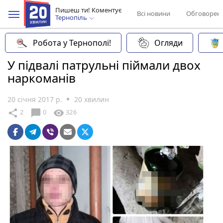
Пишеш ти! Коментує
Всі новини
Обговорен
Тернопіль
Робота у Тернополі!
Огляди
У підвалі патрульні піймали двох
наркоманів
20 січня 2017 р.
20 хвилин
chat_bubble
share
visibility
2
0
326