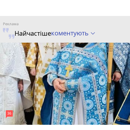
коментують
Найчастіше
36