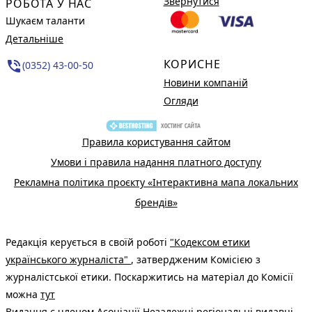
Звернутися
РОБОТА У НАС
Шукаєм таланти
Детальніше
КОРИСНЕ
phone_in_talk
(0352) 43-00-50
Новини компаній
Огляди
Правила користування сайтом
Умови і правила надання платного доступу
Рекламна політика проєкту «Інтерактивна мапа локальних
брендів»
Редакція керується в своїй роботі
"Кодексом етики
українського журналіста"
, затвердженим Комісією з
журналістської етики. Поскаржитись на матеріал до Комісії
можна
тут
Видання є членом
Асоціації Незалежні регіональні видавці