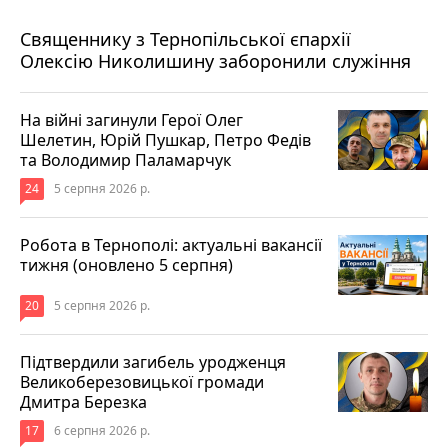
5 серпня 2026 р.
Священнику з Тернопільської єпархії
Олексію Николишину заборонили служіння
На війні загинули Герої Олег
Шелетин, Юрій Пушкар, Петро Федів
та Володимир Паламарчук
24
5 серпня 2026 р.
Робота в Тернополі: актуальні вакансії
тижня (оновлено 5 серпня)
20
5 серпня 2026 р.
Підтвердили загибель уродженця
Великоберезовицької громади
Дмитра Березка
17
6 серпня 2026 р.