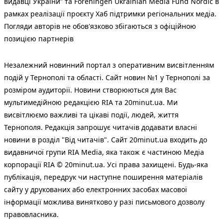
видавці України” та Foreningen Ukrainian Media Fund Nordic в
рамках реалізації проєкту Хаб підтримки регіональних медіа.
Погляди авторів не обов'язково збігаються з офіційною
позицією партнерів
Незалежний новинний портал з оперативним висвітленням
подій у Тернополі та області. Сайт новин №1 у Тернополі за
розміром аудиторії. Новини створюються для Вас
мультимедійною редакцією RIA та 20minut.ua. Ми
висвітлюємо важливі та цікаві події, людей, життя
Тернополя. Редакція запрошує читачів додавати власні
новини в розділ "Від читачів". Сайт 20minut.ua входить до
видавничої групи RIA Media, яка також є частиною Медіа
корпорації RIA © 20minut.ua. Усі права захищені. Будь-яка
публiкацiя, передрук чи наступне поширення матеріалів
сайту у друкованих або електронних засобах масової
інформації можлива винятково у разі письмового дозволу
правовласника.