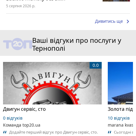
5 серпня 2026 р.
keyboard_arrow_right
Дивитись ще
Ваші відгуки про послуги у
Тернополі
0.0
Двигун сервіс, сто
0 відгуків
10 відгуків
Команда top20.ua
marana kvas
Додайте перший відгук про Двигун сервіс, сто.
Сьогодні ві