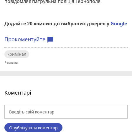
повідомляє патрульна поліція Тернополя.
Додайте 20 хвилин до вибраних джерел у
Google
Прокоментуйте
chat_bubble
кримінал
Коментарі
Опублікувати коментар