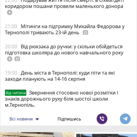
коридором пошани провели маленького донора
play_circle_filled
21:00
Мітинги на підтримку Михайла Федорова у
Тернополі тривають 23-ій день
photo_camera
20:00
Від рюкзака до ручки: у скільки обійдеться
підготовка школяра до нового навчального року
play_circle_filled
photo_camera
19:00
День міста в Тернополі: куди піти та які
заходи планують на 14-16 серпня
Звернення стосовно нової розмітки і
Від читача
знаків дорожнього руху біля шостої школи
м.Тернопіль.
Всі новини
Підпишись