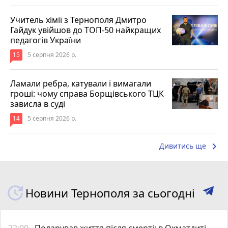
Учитель хімії з Тернополя Дмитро
Гайдук увійшов до ТОП-50 найкращих
педагогів України
15
5 серпня 2026 р.
Ламали ребра, катували і вимагали
гроші: чому справа Борщівського ТЦК
зависла в суді
14
5 серпня 2026 р.
keyboard_arrow_right
Дивитись ще
Новини Тернополя за сьогодні
22:00
Подарував життя після смерті: в Охматдиті