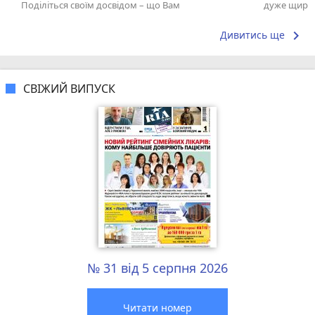
Поділіться своїм досвідом – що Вам
дуже щира 
сподобалось, а що ні! Це допоможе іншим...
спілкуванн
keyboard_arrow_right
Дивитись ще
СВІЖИЙ ВИПУСК
№ 31 від 5 серпня 2026
Читати номер