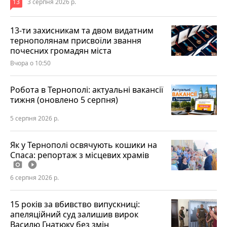
13
3 серпня 2026 р.
13-ти захисникам та двом видатним
тернополянам присвоїли звання
почесних громадян міста
Вчора о 10:50
Робота в Тернополі: актуальні вакансії
тижня (оновлено 5 серпня)
5 серпня 2026 р.
Як у Тернополі освячують кошики на
Спаса: репортаж з місцевих храмів
photo_camera
play_circle_filled
6 серпня 2026 р.
15 років за вбивство випускниці:
апеляційний суд залишив вирок
Василю Гнатюку без змін