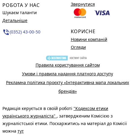
Звернутися
РОБОТА У НАС
Шукаєм таланти
Детальніше
КОРИСНЕ
phone_in_talk
(0352) 43-00-50
Новини компаній
Огляди
Правила користування сайтом
Умови і правила надання платного доступу
Рекламна політика проєкту «Інтерактивна мапа локальних
брендів»
Редакція керується в своїй роботі
"Кодексом етики
українського журналіста"
, затвердженим Комісією з
журналістської етики. Поскаржитись на матеріал до Комісії
можна
тут