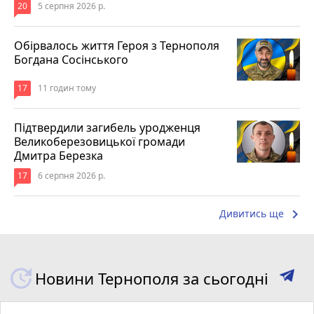
20
5 серпня 2026 р.
Обірвалось життя Героя з Тернополя
Богдана Сосінського
17
11 годин тому
Підтвердили загибель уродженця
Великоберезовицької громади
Дмитра Березка
17
6 серпня 2026 р.
keyboard_arrow_right
Дивитись ще
Новини Тернополя за сьогодні