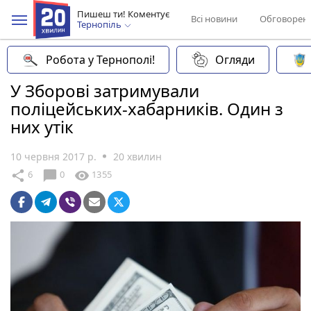
Пишеш ти! Коментує
Всі новини
Обговорен
Тернопіль
Робота у Тернополі!
Огляди
У Зборові затримували
поліцейських-хабарників. Один з
них утік
10 червня 2017 р.
20 хвилин
chat_bubble
share
visibility
6
0
1355