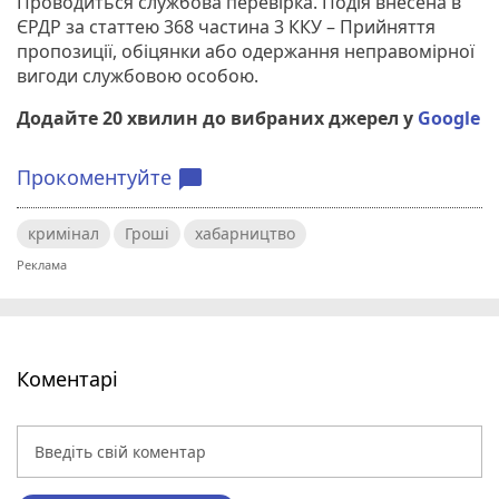
Проводиться службова перевірка. Подія внесена в
ЄРДР за статтею 368 частина 3 ККУ – Прийняття
пропозиції, обіцянки або одержання неправомірної
вигоди службовою особою.
Додайте 20 хвилин до вибраних джерел у
Google
Прокоментуйте
chat_bubble
кримінал
Гроші
хабарництво
Коментарі