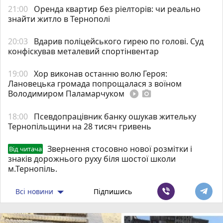
21:00
Оренда квартир без ріелторів: чи реально
знайти житло в Тернополі
20:03
Вдарив поліцейського гирею по голові. Суд
конфіскував металевий спортінвентар
19:00
Хор виконав останню волю Героя:
Лановецька громада попрощалася з воїном
Володимиром Паламарчуком
play_circle_filled
photo_camera
18:00
Псевдопрацівник банку ошукав жительку
Тернопільщини на 28 тисяч гривень
Звернення стосовно нової розмітки і
Від читача
знаків дорожнього руху біля шостої школи
м.Тернопіль.
Всі новини
Підпишись