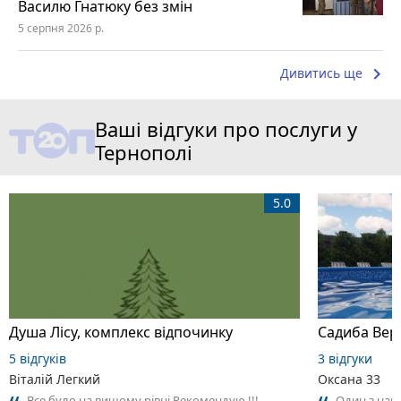
Василю Гнатюку без змін
5 серпня 2026 р.
keyboard_arrow_right
Дивитись ще
Ваші відгуки про послуги у
Тернополі
5.0
Душа Лісу, комплекс відпочинку
Садиба Вер
5 відгуків
3 відгуки
Віталій Легкий
Оксана 33
Все було на вищому рівні Рекомендую !!!
Один з най