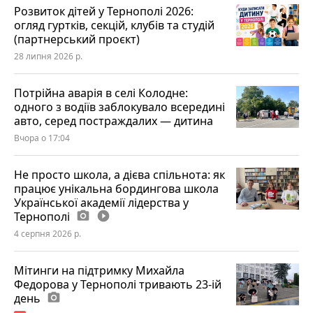
Розвиток дітей у Тернополі 2026:
огляд гуртків, секцій, клубів та студій
(партнерський проєкт)
28 липня 2026 р.
Потрійна аварія в селі Колодне:
одного з водіїв заблокувало всередині
авто, серед постраждалих — дитина
Вчора о 17:04
Не просто школа, а дієва спільнота: як
працює унікальна бордингова школа
Української академії лідерства у
Тернополі
photo_camera
play_circle_filled
4 серпня 2026 р.
Мітинги на підтримку Михайла
Федорова у Тернополі тривають 23-ій
день
photo_camera