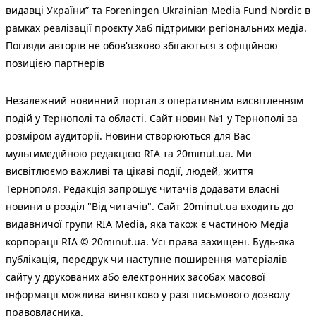
видавці України” та Foreningen Ukrainian Media Fund Nordic в
рамках реалізації проєкту Хаб підтримки регіональних медіа.
Погляди авторів не обов'язково збігаються з офіційною
позицією партнерів
Незалежний новинний портал з оперативним висвітленням
подій у Тернополі та області. Сайт новин №1 у Тернополі за
розміром аудиторії. Новини створюються для Вас
мультимедійною редакцією RIA та 20minut.ua. Ми
висвітлюємо важливі та цікаві події, людей, життя
Тернополя. Редакція запрошує читачів додавати власні
новини в розділ "Від читачів". Сайт 20minut.ua входить до
видавничої групи RIA Media, яка також є частиною Медіа
корпорації RIA © 20minut.ua. Усі права захищені. Будь-яка
публiкацiя, передрук чи наступне поширення матеріалів
сайту у друкованих або електронних засобах масової
інформації можлива винятково у разі письмового дозволу
правовласника.