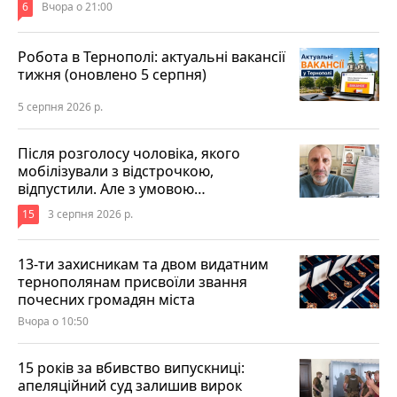
6
Вчора о 21:00
Робота в Тернополі: актуальні вакансії
тижня (оновлено 5 серпня)
5 серпня 2026 р.
Після розголосу чоловіка, якого
мобілізували з відстрочкою,
відпустили. Але з умовою…
15
3 серпня 2026 р.
13-ти захисникам та двом видатним
тернополянам присвоїли звання
почесних громадян міста
Вчора о 10:50
15 років за вбивство випускниці:
апеляційний суд залишив вирок