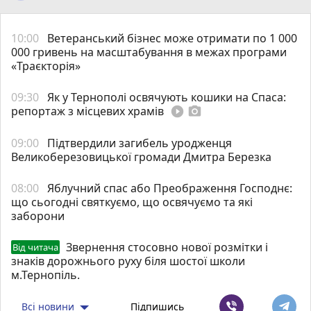
10:00
Ветеранський бізнес може отримати по 1 000
000 гривень на масштабування в межах програми
«Траєкторія»
09:30
Як у Тернополі освячують кошики на Спаса:
репортаж з місцевих храмів
play_circle_filled
photo_camera
09:00
Підтвердили загибель уродженця
Великоберезовицької громади Дмитра Березка
08:00
Яблучний спас або Преображення Господнє:
що сьогодні святкуємо, що освячуємо та які
заборони
Звернення стосовно нової розмітки і
Від читача
знаків дорожнього руху біля шостої школи
м.Тернопіль.
Всі новини
Підпишись