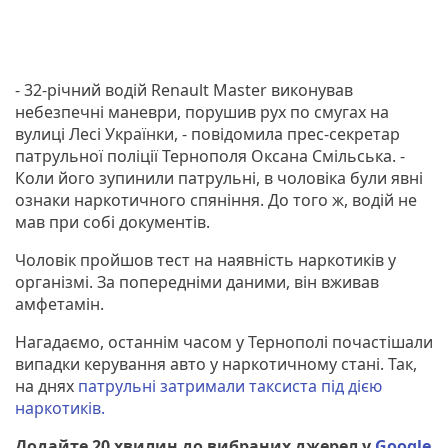
- 32-річний водій Renault Master виконував
небезпечні маневри, порушив рух по смугах на
вулиці Лесі Українки, - повідомила прес-секретар
патрульної поліції Тернополя Оксана Смільська. -
Коли його зупинили патрульні, в чоловіка були явні
ознаки наркотичного спяніння. До того ж, водій не
мав при собі документів.
Чоловік пройшов тест на наявність наркотиків у
організмі. За попередніми даними, він вживав
амфетамін.
Нагадаємо, останнім часом у Тернополі почастішали
випадки керування авто у наркотичному стані. Так,
на днях
патрульні затримали таксиста під дією
наркотиків.
Додайте 20 хвилин до вибраних джерел у
Google