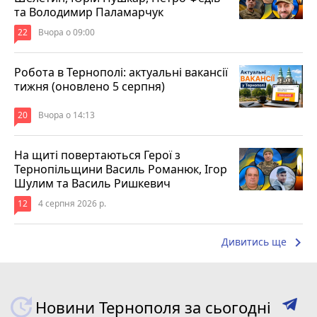
та Володимир Паламарчук
22
Вчора о 09:00
Робота в Тернополі: актуальні вакансії
тижня (оновлено 5 серпня)
20
Вчора о 14:13
На щиті повертаються Герої з
Тернопільщини Василь Романюк, Ігор
Шулим та Василь Ришкевич
12
4 серпня 2026 р.
keyboard_arrow_right
Дивитись ще
Новини Тернополя за сьогодні