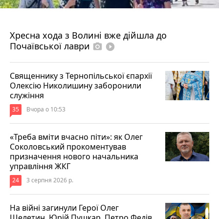
4 серпня 2026 р.
Хресна хода з Волині вже дійшла до
Почаївської лаври
photo_camera
play_circle_filled
Священнику з Тернопільської єпархії
Олексію Николишину заборонили
служіння
35
Вчора о 10:53
«Треба вміти вчасно піти»: як Олег
Соколовський прокоментував
призначення нового начальника
управління ЖКГ
24
3 серпня 2026 р.
На війні загинули Герої Олег
Шелетин, Юрій Пушкар, Петро Федів