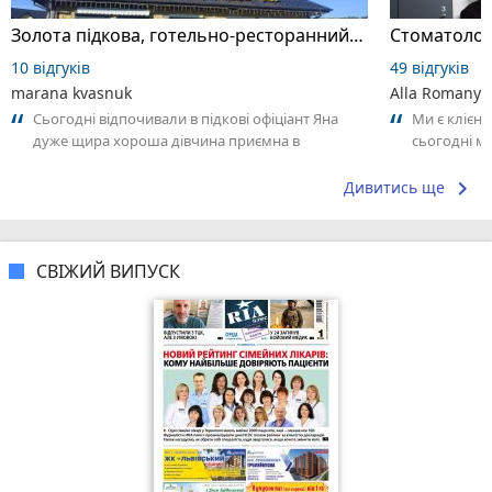
Золота підкова, готельно-ресторанний комплекс
Стоматолог
10 відгуків
49 відгуків
marana kvasnuk
Alla Romanyu
Сьогодні відпочивали в підкові офіціант Яна
Ми є клієнт
дуже щира хороша дівчина приємна в
сьогодні м
спілкуванні щиро дякую вам за такий пкрсонал
жаль, остан
keyboard_arrow_right
Дивитись ще
СВІЖИЙ ВИПУСК