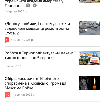
Української академії лідерства у
Тернополі
photo_camera
play_circle_filled
4 серпня 2026 р.
«Дорогу зробили, і на тому все»: чи
задоволені мешканці ремонтом на
Стуса, 2
5
4 серпня 2026 р.
Робота в Тернополі: актуальні вакансії
тижня (оновлено 5 серпня)
Вчора о 14:13
Обірвалось життя 16-річного
спортсмена з Козівської громади
Максима Бойка
10
4 серпня 2026 р.