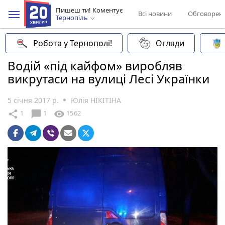
Пишеш ти! Коментує
Всі новини
Обговорен
Тернопіль
Робота у Тернополі!
Огляди
Водій «під кайфом» виробляв
викрутаси на вулиці Лесі Українки
5 січня 2017 р.
Юлія НІКІТІНА
chat_bubble
share
visibility
1
1
1562