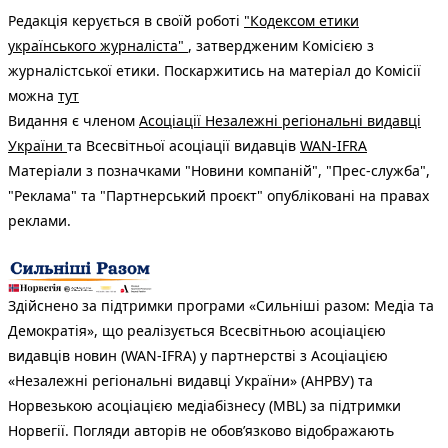
Редакція керується в своїй роботі
"Кодексом етики
українського журналіста"
, затвердженим Комісією з
журналістської етики. Поскаржитись на матеріал до Комісії
можна
тут
Видання є членом
Асоціації Незалежні регіональні видавці
України
та Всесвітньої асоціації видавців
WAN-IFRA
Матеріали з позначками "Новини компаній", "Прес-служба",
"Реклама" та "Партнерський проєкт" опубліковані на правах
реклами.
Здійснено за підтримки програми «Сильніші разом: Медіа та
Демократія», що реалізується Всесвітньою асоціацією
видавців новин (WAN-IFRA) у партнерстві з Асоціацією
«Незалежні регіональні видавці України» (АНРВУ) та
Норвезькою асоціацією медіабізнесу (MBL) за підтримки
Норвегії. Погляди авторів не обов’язково відображають