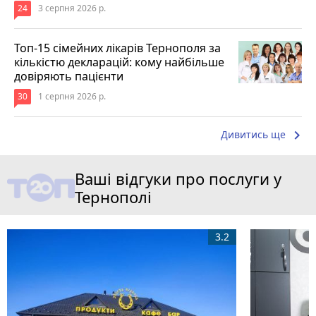
24
3 серпня 2026 р.
Топ-15 сімейних лікарів Тернополя за
кількістю декларацій: кому найбільше
довіряють пацієнти
30
1 серпня 2026 р.
keyboard_arrow_right
Дивитись ще
Ваші відгуки про послуги у
Тернополі
3.2