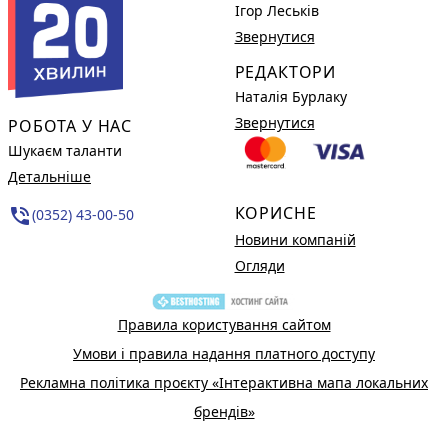
Ігор Леськів
Звернутися
РЕДАКТОРИ
Наталія Бурлаку
Звернутися
РОБОТА У НАС
Шукаєм таланти
Детальніше
КОРИСНЕ
phone_in_talk
(0352) 43-00-50
Новини компаній
Огляди
Правила користування сайтом
Умови і правила надання платного доступу
Рекламна політика проєкту «Інтерактивна мапа локальних
брендів»