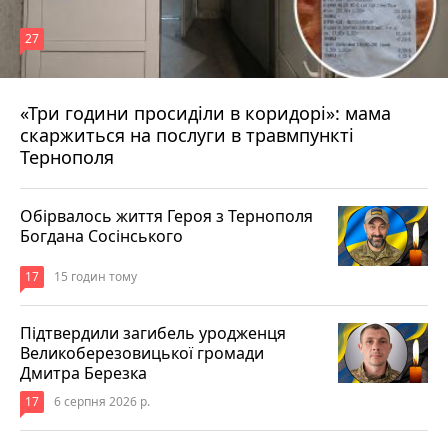
27
«Три години просиділи в коридорі»: мама
11 годин тому
скаржиться на послуги в травмпункті
Тернополя
Обірвалось життя Героя з Тернополя
Богдана Сосінського
17
15 годин тому
Підтвердили загибель уродженця
Великоберезовицької громади
Дмитра Березка
17
6 серпня 2026 р.