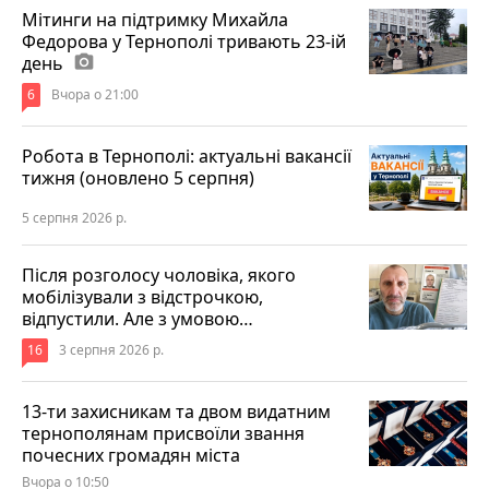
Мітинги на підтримку Михайла
Федорова у Тернополі тривають 23-ій
день
photo_camera
6
Вчора о 21:00
Робота в Тернополі: актуальні вакансії
тижня (оновлено 5 серпня)
5 серпня 2026 р.
Після розголосу чоловіка, якого
мобілізували з відстрочкою,
відпустили. Але з умовою…
16
3 серпня 2026 р.
13-ти захисникам та двом видатним
тернополянам присвоїли звання
почесних громадян міста
Вчора о 10:50