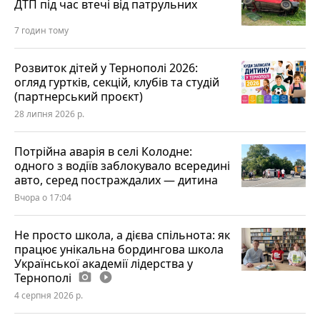
ДТП під час втечі від патрульних
7 годин тому
Розвиток дітей у Тернополі 2026:
огляд гуртків, секцій, клубів та студій
(партнерський проєкт)
28 липня 2026 р.
Потрійна аварія в селі Колодне:
одного з водіїв заблокувало всередині
авто, серед постраждалих — дитина
Вчора о 17:04
Не просто школа, а дієва спільнота: як
працює унікальна бордингова школа
Української академії лідерства у
Тернополі
photo_camera
play_circle_filled
4 серпня 2026 р.