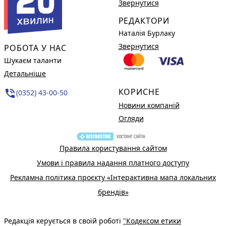
Звернутися
РЕДАКТОРИ
Наталія Бурлаку
Звернутися
РОБОТА У НАС
Шукаєм таланти
Детальніше
КОРИСНЕ
phone_in_talk
(0352) 43-00-50
Новини компаній
Огляди
Правила користування сайтом
Умови і правила надання платного доступу
Рекламна політика проєкту «Інтерактивна мапа локальних
брендів»
Редакція керується в своїй роботі
"Кодексом етики