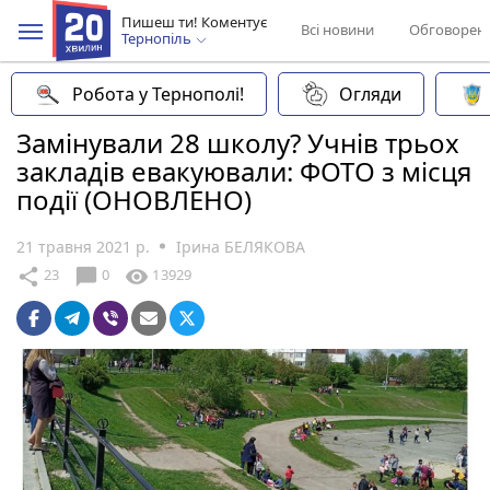
Пишеш ти! Коментує
Всі новини
Обговорен
Тернопіль
Робота у Тернополі!
Огляди
Замінували 28 школу? Учнів трьох
закладів евакуювали: ФОТО з місця
події (ОНОВЛЕНО)
21 травня 2021 р.
Ірина БЕЛЯКОВА
chat_bubble
share
visibility
23
0
13929