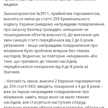
медики.
Законопроєктом №3911, прийнятим парламентом,
вносяться зміни до статті 259 Кримінального
кодексу України (завідомо неправдиве повідомлення
про загрозу безпеці громадян, знищення чи
пошкодження об’єктів власності). До внесення цих
змін санкція статті передбачала від 2 до 6 років
ув’язнення – якщо неправдиве повідомлення про
мінування було зроблене вперше без тяжких
наслідків. Водночас за повторне «мінування» або
таке, що призвело до тяжких наслідків,
передбачалося покарання від 4 до 8 років за
ґратами.
– Натомість зміни, внесені 2 березня парламентом
до 259 статті ККУ, вводять покарання з 4 до 8 років –
вже за перше неправдиве повідомлення про
мінування, навіть якщо воно не мало тяжких
наслідків, але стосується наступних споруд:
критично важливі об’єкти інфраструктури, об’єкти чи