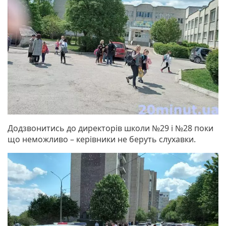
Додзвонитись до директорів школи №29 і №28 поки
що неможливо – керівники не беруть слухавки.