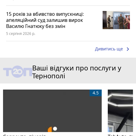
15 років за вбивство випускниці:
апеляційний суд залишив вирок
Василю Гнатюку без змін
5 серпня 2026 р.
keyboard_arrow_right
Дивитись ще
Ваші відгуки про послуги у
Тернополі
4.5