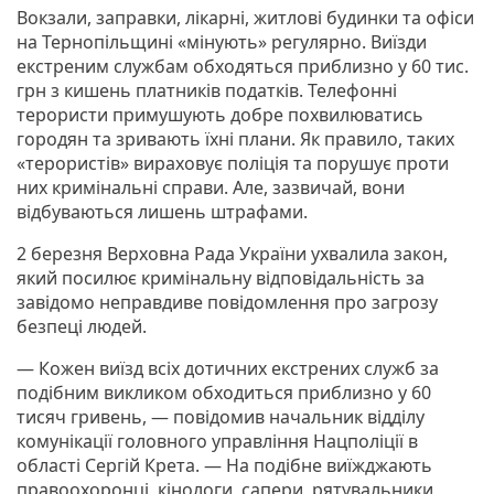
Вокзали, заправки, лікарні, житлові будинки та офіси
на Тернопільщині «мінують» регулярно. Виїзди
екстреним службам обходяться приблизно у 60 тис.
грн з кишень платників податків. Телефонні
терористи примушують добре похвилюватись
городян та зривають їхні плани. Як правило, таких
«терористів» вираховує поліція та порушує проти
них кримінальні справи. Але, зазвичай, вони
відбуваються лишень штрафами.
2 березня Верховна Рада України ухвалила закон,
який посилює кримінальну відповідальність за
завідомо неправдиве повідомлення про загрозу
безпеці людей.
— Кожен виїзд всіх дотичних екстрених служб за
подібним викликом обходиться приблизно у 60
тисяч гривень, — повідомив начальник відділу
комунікації головного управління Нацполіції в
області Сергій Крета. — На подібне виїжджають
правоохоронці, кінологи, сапери, рятувальники,