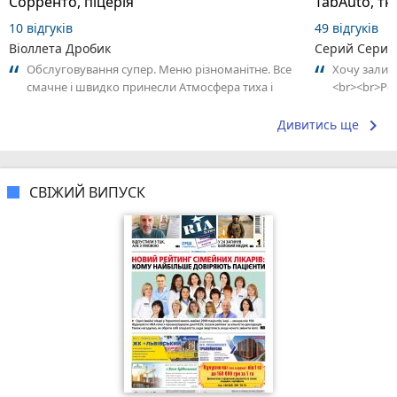
Сорренто, піцерія
TabAuto, тю
10 відгуків
49 відгуків
Віоллета Дробик
Серий Серий
Обслуговування супер. Меню різноманітне. Все
Хочу залиш
смачне і швидко принесли Атмосфера тиха і
<br><br>Ро
затишна. Хороше місце аби відвідати...
скла на BMW
keyboard_arrow_right
Дивитись ще
СВІЖИЙ ВИПУСК