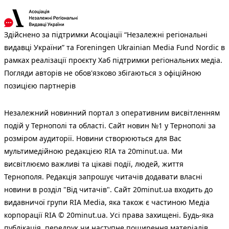
Здійснено за підтримки Асоціації “Незалежні регіональні
видавці України” та Foreningen Ukrainian Media Fund Nordic в
рамках реалізації проєкту Хаб підтримки регіональних медіа.
Погляди авторів не обов'язково збігаються з офіційною
позицією партнерів
Незалежний новинний портал з оперативним висвітленням
подій у Тернополі та області. Сайт новин №1 у Тернополі за
розміром аудиторії. Новини створюються для Вас
мультимедійною редакцією RIA та 20minut.ua. Ми
висвітлюємо важливі та цікаві події, людей, життя
Тернополя. Редакція запрошує читачів додавати власні
новини в розділ "Від читачів". Сайт 20minut.ua входить до
видавничої групи RIA Media, яка також є частиною Медіа
корпорації RIA © 20minut.ua. Усі права захищені. Будь-яка
публiкацiя, передрук чи наступне поширення матеріалів