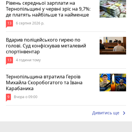
Рівень середньої зарплати на
Тернопільщині у червні зріс на 9,7%:
де платять найбільше та найменше
13
6 серпня 2026 р.
Вдарив поліцейського гирею по
голові. Суд конфіскував металевий
спортінвентар
13
4 години тому
Тернопільщина втратила Героїв
Михайла Скоробогатого та Івана
Карабаника
9
Вчора о 09:00
keyboard_arrow_right
Дивитись ще