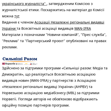
українського журналіста"
, затвердженим Комісією з
журналістської етики. Поскаржитись на матеріал до Комісії
можна
тут
Видання є членом
Асоціації Незалежні регіональні видавці
України
та Всесвітньої асоціації видавців
WAN-IFRA
Матеріали з позначками "Новини компаній", "Прес-служба",
"Реклама" та "Партнерський проєкт" опубліковані на правах
реклами.
Здійснено за підтримки програми «Сильніші разом: Медіа та
Демократія», що реалізується Всесвітньою асоціацією
видавців новин (WAN-IFRA) у партнерстві з Асоціацією
«Незалежні регіональні видавці України» (АНРВУ) та
Норвезькою асоціацією медіабізнесу (MBL) за підтримки
Норвегії. Погляди авторів не обов’язково відображають
офіційну позицію партнерів програми.