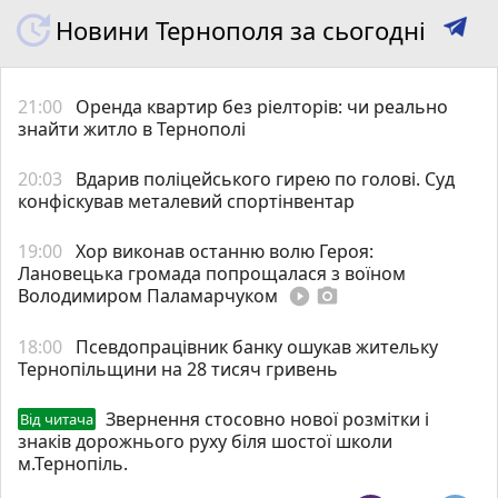
Новини Тернополя за сьогодні
21:00
Оренда квартир без ріелторів: чи реально
знайти житло в Тернополі
20:03
Вдарив поліцейського гирею по голові. Суд
конфіскував металевий спортінвентар
19:00
Хор виконав останню волю Героя:
Лановецька громада попрощалася з воїном
Володимиром Паламарчуком
play_circle_filled
photo_camera
18:00
Псевдопрацівник банку ошукав жительку
Тернопільщини на 28 тисяч гривень
Звернення стосовно нової розмітки і
Від читача
знаків дорожнього руху біля шостої школи
м.Тернопіль.