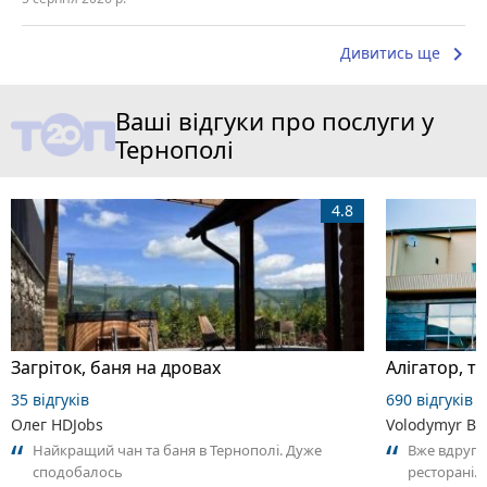
keyboard_arrow_right
Дивитись ще
Ваші відгуки про послуги у
Тернополі
4.8
Загріток, баня на дровах
35 відгуків
690 відгуків
Олег HDJobs
Volodymyr Bo
Найкращий чан та баня в Тернополі. Дуже
Вже вдруге
сподобалось
ресторані. 