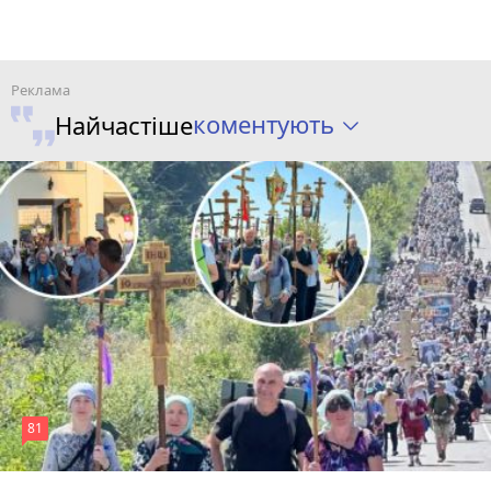
коментують
Найчастіше
81