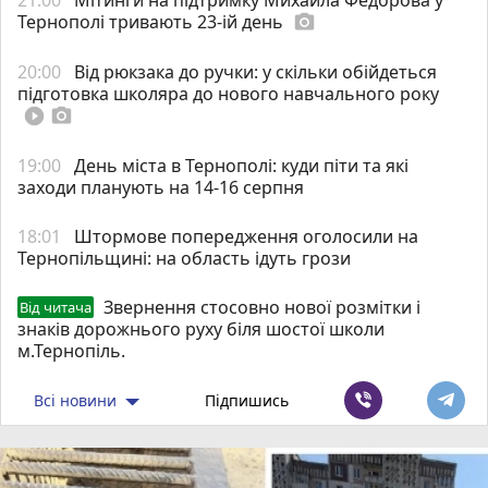
Тернополі тривають 23-ій день
photo_camera
20:00
Від рюкзака до ручки: у скільки обійдеться
підготовка школяра до нового навчального року
play_circle_filled
photo_camera
19:00
День міста в Тернополі: куди піти та які
заходи планують на 14-16 серпня
18:01
Штормове попередження оголосили на
Тернопільщині: на область ідуть грози
Звернення стосовно нової розмітки і
Від читача
знаків дорожнього руху біля шостої школи
м.Тернопіль.
Всі новини
Підпишись