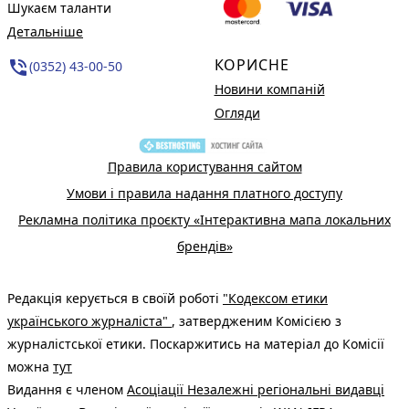
Шукаєм таланти
Детальніше
КОРИСНЕ
phone_in_talk
(0352) 43-00-50
Новини компаній
Огляди
Правила користування сайтом
Умови і правила надання платного доступу
Рекламна політика проєкту «Інтерактивна мапа локальних
брендів»
Редакція керується в своїй роботі
"Кодексом етики
українського журналіста"
, затвердженим Комісією з
журналістської етики. Поскаржитись на матеріал до Комісії
можна
тут
Видання є членом
Асоціації Незалежні регіональні видавці