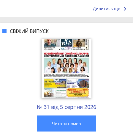
взяв замовл
keyboard_arrow_right
Дивитись ще
СВІЖИЙ ВИПУСК
№ 31 від 5 серпня 2026
Читати номер