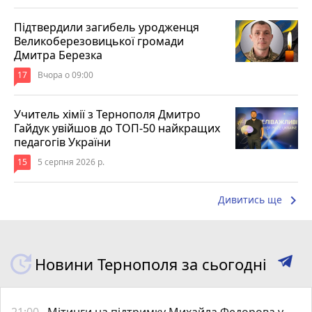
Підтвердили загибель уродженця
Великоберезовицької громади
Дмитра Березка
17
Вчора о 09:00
Учитель хімії з Тернополя Дмитро
Гайдук увійшов до ТОП-50 найкращих
педагогів України
15
5 серпня 2026 р.
keyboard_arrow_right
Дивитись ще
Новини Тернополя за сьогодні
21:00
Мітинги на підтримку Михайла Федорова у