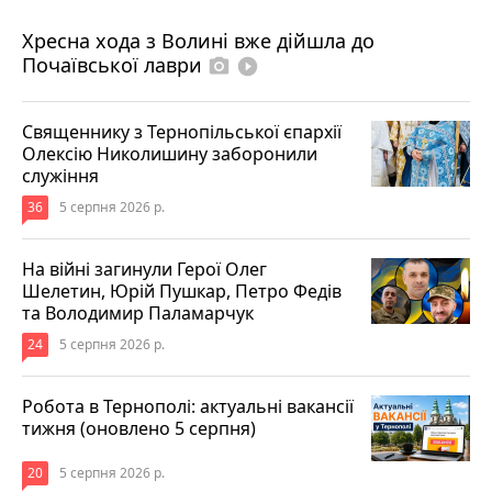
4 серпня 2026 р.
Хресна хода з Волині вже дійшла до
Почаївської лаври
photo_camera
play_circle_filled
Священнику з Тернопільської єпархії
Олексію Николишину заборонили
служіння
36
5 серпня 2026 р.
На війні загинули Герої Олег
Шелетин, Юрій Пушкар, Петро Федів
та Володимир Паламарчук
24
5 серпня 2026 р.
Робота в Тернополі: актуальні вакансії
тижня (оновлено 5 серпня)
20
5 серпня 2026 р.