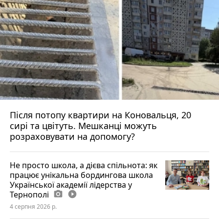
Після потопу квартири на Коновальця, 20
сирі та цвітуть. Мешканці можуть
розраховувати на допомогу?
Не просто школа, а дієва спільнота: як
працює унікальна бордингова школа
Української академії лідерства у
Тернополі
photo_camera
play_circle_filled
4 серпня 2026 р.