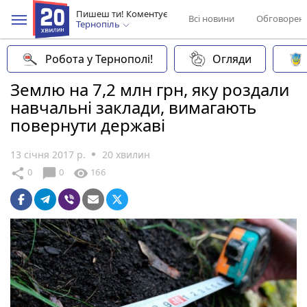
Пишеш ти! Коментує
Всі новини
Обговорен
Тернопіль
Робота у Тернополі!
Огляди
Землю на 7,2 млн грн, яку роздали
навчальні заклади, вимагають
повернути державі
13 січня 2017 р.
20 хвилин
chat_bubble
share
visibility
0
0
166