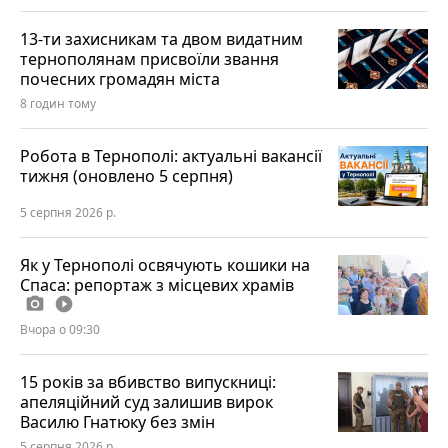
13-ти захисникам та двом видатним
тернополянам присвоїли звання
почесних громадян міста
8 годин тому
Робота в Тернополі: актуальні вакансії
тижня (оновлено 5 серпня)
5 серпня 2026 р.
Як у Тернополі освячують кошики на
Спаса: репортаж з місцевих храмів
photo_camera
play_circle_filled
Вчора о 09:30
15 років за вбивство випускниці:
апеляційний суд залишив вирок
Василю Гнатюку без змін
5 серпня 2026 р.