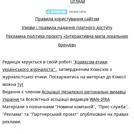
Огляди
Правила користування сайтом
Умови і правила надання платного доступу
Рекламна політика проєкту «Інтерактивна мапа локальних
брендів»
Редакція керується в своїй роботі
"Кодексом етики
українського журналіста"
, затвердженим Комісією з
журналістської етики. Поскаржитись на матеріал до Комісії
можна
тут
Видання є членом
Асоціації Незалежні регіональні видавці
України
та Всесвітньої асоціації видавців
WAN-IFRA
Матеріали з позначками "Новини компаній", "Прес-служба",
"Реклама" та "Партнерський проєкт" опубліковані на правах
реклами.