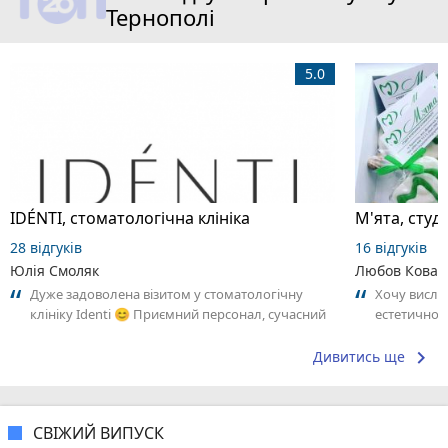
Тернополі
5.0
IDÉNTI, стоматологічна клініка
М'ята, студ
28 відгуків
16 відгуків
Юлiя Смоляк
Любов Ковал
Дуже задоволена візитом у стоматологічну
Хочу вислов
клініку Identi 😊 Приємний персонал, сучасний
естетичної 
підхід та комфортна атмосфера. Лікарі...
найтепліші
справжнє...
keyboard_arrow_right
Дивитись ще
СВІЖИЙ ВИПУСК