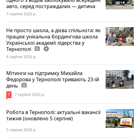
одного з водіїв заблокувало всередині
авто, серед постраждалих — дитина
7 серпня 2026 р.
Не просто школа, а дієва спільнота: як
працює унікальна бордингова школа
Української академії лідерства у
Тернополі
photo_camera
play_circle_filled
4 серпня 2026 р.
Мітинги на підтримку Михайла
Федорова у Тернополі тривають 23-ій
день
photo_camera
7
7 серпня 2026 р.
Робота в Тернополі: актуальні вакансії
тижня (оновлено 5 серпня)
5 серпня 2026 р.