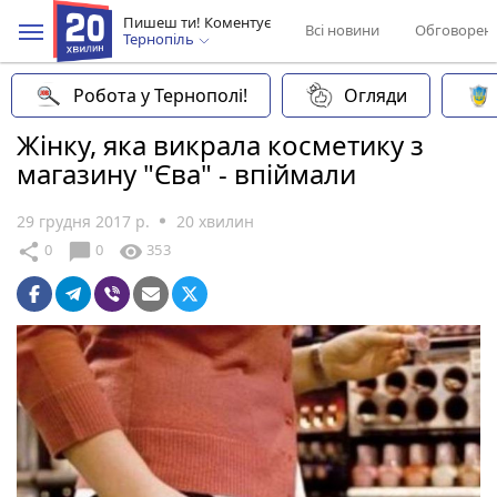
Пишеш ти! Коментує
Всі новини
Обговорен
Тернопіль
Робота у Тернополі!
Огляди
Жінку, яка викрала косметику з
магазину "Єва" - впіймали
29 грудня 2017 р.
20 хвилин
chat_bubble
share
visibility
0
0
353