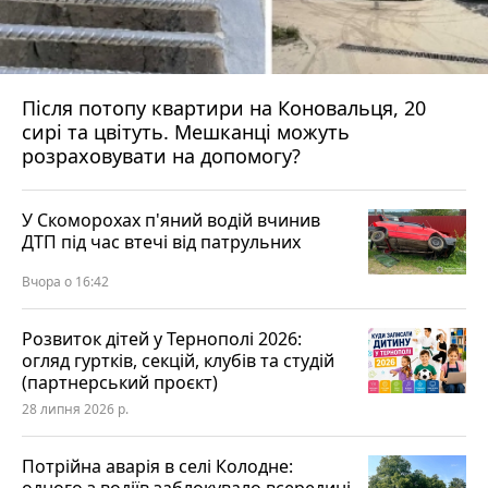
Після потопу квартири на Коновальця, 20
сирі та цвітуть. Мешканці можуть
розраховувати на допомогу?
У Скоморохах п'яний водій вчинив
ДТП під час втечі від патрульних
Вчора о 16:42
Розвиток дітей у Тернополі 2026:
огляд гуртків, секцій, клубів та студій
(партнерський проєкт)
28 липня 2026 р.
Потрійна аварія в селі Колодне: