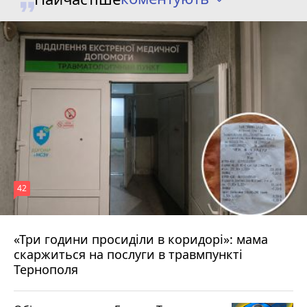
42
«Три години просиділи в коридорі»: мама
Вчора о 13:05
скаржиться на послуги в травмпункті
Тернополя