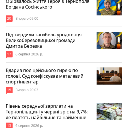
Обірвалось життя Героя з Тернополя
Богдана Сосінського
20
Вчора о 09:00
Підтвердили загибель уродженця
Великоберезовицької громади
Дмитра Березка
17
6 серпня 2026 р.
Вдарив поліцейського гирею по
голові. Суд конфіскував металевий
спортінвентар
15
Вчора о 20:03
Рівень середньої зарплати на
Тернопільщині у червні зріс на 9,7%:
де платять найбільше та найменше
13
6 серпня 2026 р.