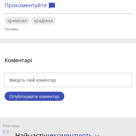
Прокоментуйте
chat_bubble
кримінал
крадіжка
Коментарі
Опублікувати коментар
коментують
Найчастіше