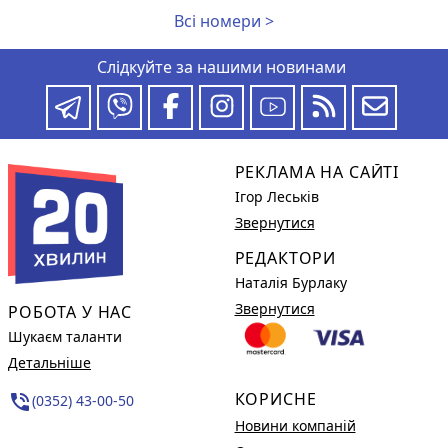
Всі номери >
Слідкуйте за нашими новинами
РЕКЛАМА НА САЙТІ
Ігор Леськів
Звернутися
РЕДАКТОРИ
Наталія Бурлаку
Звернутися
РОБОТА У НАС
Шукаєм таланти
Детальніше
КОРИСНЕ
phone_in_talk
(0352) 43-00-50
Новини компаній