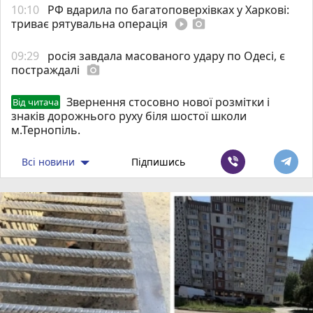
10:10
РФ вдарила по багатоповерхівках у Харкові:
триває рятувальна операція
play_circle_filled
photo_camera
09:29
росія завдала масованого удару по Одесі, є
постраждалі
photo_camera
Звернення стосовно нової розмітки і
Від читача
знаків дорожнього руху біля шостої школи
м.Тернопіль.
Всі новини
Підпишись