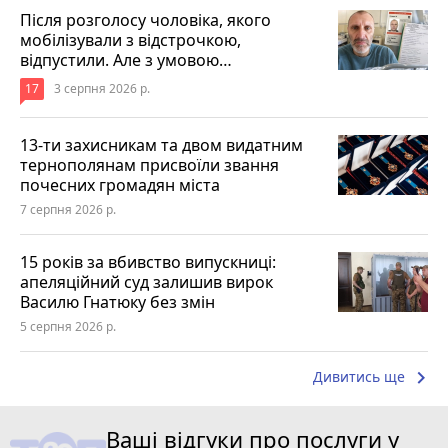
Після розголосу чоловіка, якого
мобілізували з відстрочкою,
відпустили. Але з умовою…
17
3 серпня 2026 р.
13-ти захисникам та двом видатним
тернополянам присвоїли звання
почесних громадян міста
7 серпня 2026 р.
15 років за вбивство випускниці:
апеляційний суд залишив вирок
Василю Гнатюку без змін
5 серпня 2026 р.
keyboard_arrow_right
Дивитись ще
Ваші відгуки про послуги у