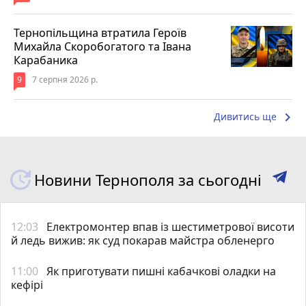
Тернопільщина втратила Героїв
Михайла Скоробогатого та Івана
Карабаника
9
7 серпня 2026 р.
keyboard_arrow_right
Дивитись ще
Новини Тернополя за сьогодні
12:03
Електромонтер впав із шестиметрової висоти
й ледь вижив: як суд покарав майстра обленерго
11:00
Як приготувати пишні кабачкові оладки на
кефірі