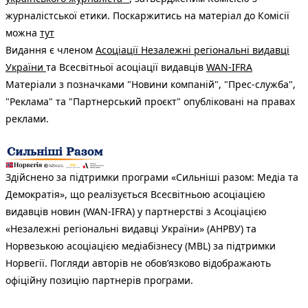
журналістської етики. Поскаржитись на матеріал до Комісії
можна
тут
Видання є членом
Асоціації Незалежні регіональні видавці
України
та Всесвітньої асоціації видавців
WAN-IFRA
Матеріали з позначками "Новини компаній", "Прес-служба",
"Реклама" та "Партнерський проєкт" опубліковані на правах
реклами.
Здійснено за підтримки програми «Сильніші разом: Медіа та
Демократія», що реалізується Всесвітньою асоціацією
видавців новин (WAN-IFRA) у партнерстві з Асоціацією
«Незалежні регіональні видавці України» (АНРВУ) та
Норвезькою асоціацією медіабізнесу (MBL) за підтримки
Норвегії. Погляди авторів не обов’язково відображають
офіційну позицію партнерів програми.