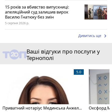
15 років за вбивство випускниці:
апеляційний суд залишив вирок
Василю Гнатюку без змін
5 серпня 2026 р.
keyboard_arrow_right
Дивитись ще
Ваші відгуки про послуги у
Тернополі
5.0
Приватний нотаріус Мединська Анжела Володимирівна
Оксфорд Ме