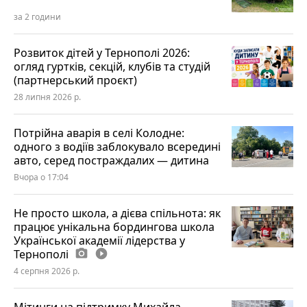
за 2 години
Розвиток дітей у Тернополі 2026:
огляд гуртків, секцій, клубів та студій
(партнерський проєкт)
28 липня 2026 р.
Потрійна аварія в селі Колодне:
одного з водіїв заблокувало всередині
авто, серед постраждалих — дитина
Вчора о 17:04
Не просто школа, а дієва спільнота: як
працює унікальна бордингова школа
Української академії лідерства у
Тернополі
photo_camera
play_circle_filled
4 серпня 2026 р.