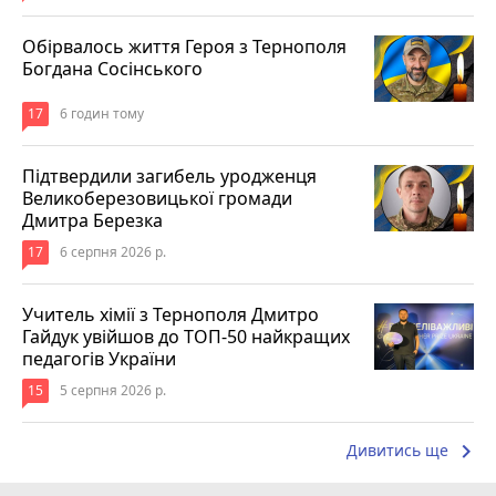
Обірвалось життя Героя з Тернополя
Богдана Сосінського
17
6 годин тому
Підтвердили загибель уродженця
Великоберезовицької громади
Дмитра Березка
17
6 серпня 2026 р.
Учитель хімії з Тернополя Дмитро
Гайдук увійшов до ТОП-50 найкращих
педагогів України
15
5 серпня 2026 р.
keyboard_arrow_right
Дивитись ще