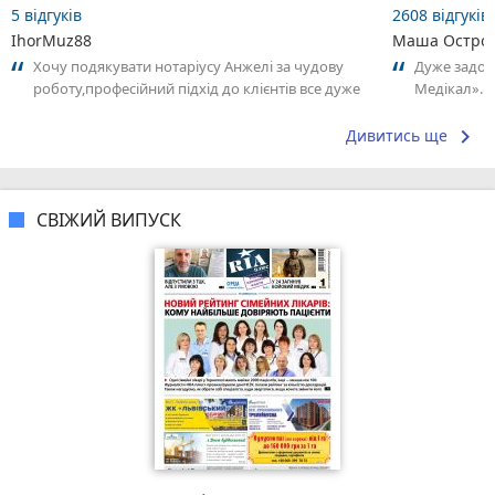
5 відгуків
2608 відгуків
IhorMuz88
Маша Остров
Хочу подякувати нотаріусу Анжелі за чудову
Дуже задов
роботу,професійний підхід до клієнтів все дуже
Медікал». 
професійно і чітко дякую ви...
адміністрат
keyboard_arrow_right
Дивитись ще
СВІЖИЙ ВИПУСК