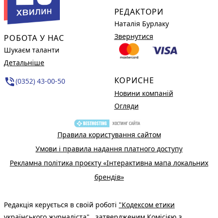
РЕДАКТОРИ
Наталія Бурлаку
Звернутися
РОБОТА У НАС
Шукаєм таланти
Детальніше
КОРИСНЕ
phone_in_talk
(0352) 43-00-50
Новини компаній
Огляди
Правила користування сайтом
Умови і правила надання платного доступу
Рекламна політика проєкту «Інтерактивна мапа локальних
брендів»
Редакція керується в своїй роботі
"Кодексом етики
українського журналіста"
, затвердженим Комісією з