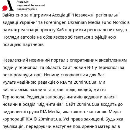
Здійснено за підтримки Асоціації “Незалежні регіональні
видавці України” та Foreningen Ukrainian Media Fund Nordic в
рамках реалізації проєкту Хаб підтримки регіональних медіа.
Погляди авторів не обов'язково збігаються з офіційною
позицією партнерів
Незалежний новинний портал з оперативним висвітленням
подій у Тернополі та області. Сайт новин №1 у Тернополі за
розміром аудиторії. Новини створюються для Вас
мультимедійною редакцією RIA та 20minut.ua. Ми
висвітлюємо важливі та цікаві події, людей, життя
Тернополя. Редакція запрошує читачів додавати власні
новини в розділ "Від читачів". Сайт 20minut.ua входить до
видавничої групи RIA Media, яка також є частиною Медіа
корпорації RIA © 20minut.ua. Усі права захищені. Будь-яка
публiкацiя, передрук чи наступне поширення матеріалів