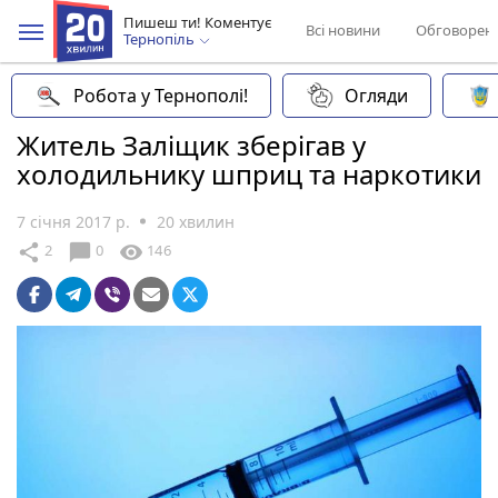
Пишеш ти! Коментує
Всі новини
Обговорен
Тернопіль
Робота у Тернополі!
Огляди
Житель Заліщик зберігав у
холодильнику шприц та наркотики
7 січня 2017 р.
20 хвилин
chat_bubble
share
visibility
2
0
146