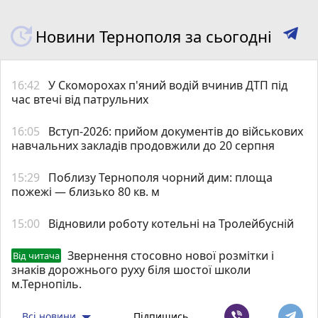
Новини Тернополя за сьогодні
16:42
У Скоморохах п'яний водій вчинив ДТП під
час втечі від патрульних
16:05
Вступ-2026: прийом документів до військових
навчальних закладів продовжили до 20 серпня
15:29
Поблизу Тернополя чорний дим: площа
пожежі — близько 80 кв. м
15:00
Відновили роботу котельні на Тролейбусній
Звернення стосовно нової розмітки і
Від читача
знаків дорожнього руху біля шостої школи
м.Тернопіль.
Всі новини
Підпишись