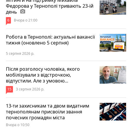
Мітинги на підтримку Михайла
Федорова у Тернополі тривають 23-ій
день
photo_camera
6
Вчора о 21:00
Робота в Тернополі: актуальні вакансії
тижня (оновлено 5 серпня)
5 серпня 2026 р.
Після розголосу чоловіка, якого
мобілізували з відстрочкою,
відпустили. Але з умовою…
15
3 серпня 2026 р.
13-ти захисникам та двом видатним
тернополянам присвоїли звання
почесних громадян міста
Вчора о 10:50