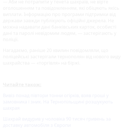
— Аби не потрапити у тенета шахраїв, не вірте
оголошенням та повідомленням, які обіцяють якісь
виплати. Інформацію про програми підтримки від
держави завжди публікують офіційні джерела. Не
можна надавати дані банківських карток, особисті
дані та паролі невідомим людям, — застерігають у
поліції.
Нагадаємо, раніше 20 хвилин повідомляли, що
поліцейські застерігали тернополян від нового виду
шахрайства — «торгівля» на біржі.
Читайте також:
Вивіз понад півтори тонни огірків, взяв гроші у
замовника і зник. На Тернопільщині розшукують
шахрая
Шахрай видурив у чоловіка 90 тисяч гривень за
доставку автомобіля з Європи