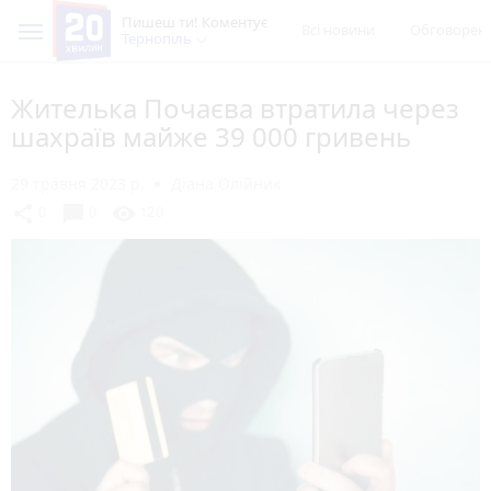
Пишеш ти! Коментує
Всі новини
Обговорен
Тернопіль
Жителька Почаєва втратила через
шахраїв майже 39 000 гривень
29 травня 2023 р.
Діана Олійник
chat_bubble
share
visibility
0
0
120