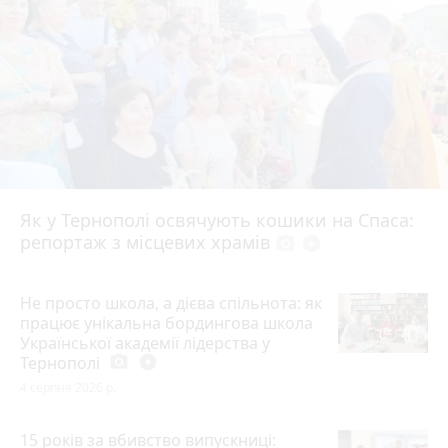
Як у Тернополі освячують кошики на Спаса:
репортаж з місцевих храмів
photo_camera
play_circle_filled
Не просто школа, а дієва спільнота: як
працює унікальна бордингова школа
Української академії лідерства у
Тернополі
photo_camera
play_circle_filled
4 серпня 2026 р.
15 років за вбивство випускниці: