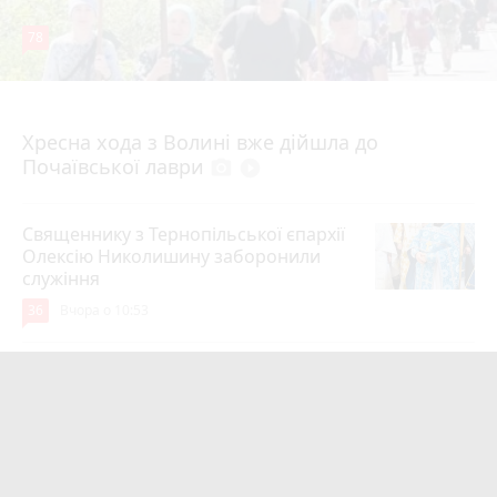
78
4 серпня 2026 р.
Хресна хода з Волині вже дійшла до
Почаївської лаври
photo_camera
play_circle_filled
Священнику з Тернопільської єпархії
Олексію Николишину заборонили
служіння
36
Вчора о 10:53
«Треба вміти вчасно піти»: як Олег
Соколовський прокоментував
призначення нового начальника
управління ЖКГ
24
3 серпня 2026 р.