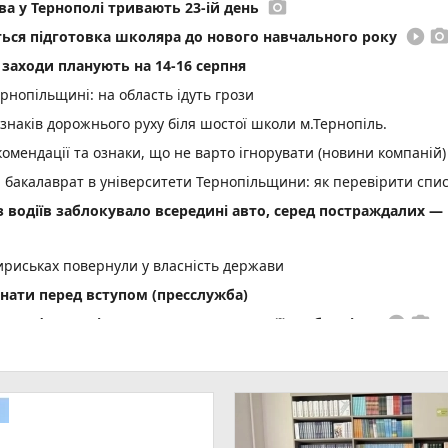
photo_camera
а у Тернополі тривають 23-ій день
play_circle_filled
photo_came
еться підготовка школяра до нового навчального року
і заходи планують на 14-16 серпня
нопільщині: на область ідуть грози
 знаків дорожнього руху біля шостої школи м.Тернопіль.
омендації та ознаки, що не варто ігнорувати (новини компаній)
а бакалаврат в університети Тернопільщини: як перевірити спи
 з водіїв заблокувало всередині авто, серед постраждалих —
ириськах повернули у власність держави
знати перед вступом (пресслужба)
play_circle_filled
photo_camera
а Стефана Хміля»: показуємо, у чому її особливість
play_circle_filled
ї, вчинив аварію в Теребовлі та покинув місце
них дронів анонсував продовження ударів по цілях у РФ (соціал
тих автомобілі. Власникам дали місяць, щоб їх прибрати