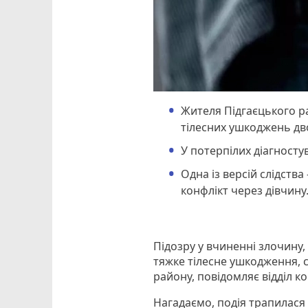
Жителя Підгаєцького р
тілесних ушкоджень д
У потерпілих діагносту
Одна із версій слідств
конфлікт через дівчину
Підозру у вчиненні злочину,
тяжке тілесне ушкодження, 
району, повідомляє відділ ком
Нагадаємо, подія трапилася 