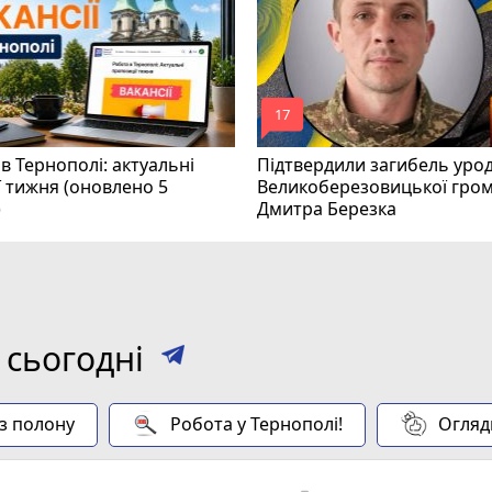
mode_comment
17
в Тернополі: актуальні
Підтвердили загибель уро
ї тижня (оновлено 5
Великоберезовицької гро
)
Дмитра Березка
 сьогодні
 з полону
Робота у Тернополі!
Огляд