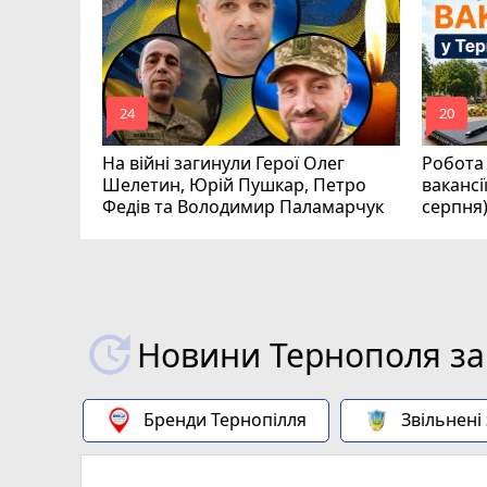
аїни
mode_comment
mode_comment
24
20
На війні загинули Герої Олег
Робота 
Шелетин, Юрій Пушкар, Петро
вакансі
Федів та Володимир Паламарчук
серпня
Новини Тернополя за
Бренди Тернопілля
Звільнені