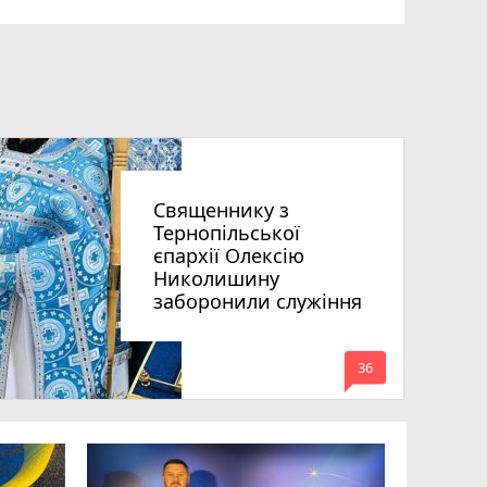
Священнику з
Тернопільської
єпархії Олексію
Николишину
заборонили служіння
mode_comment
36
На війні 
Шелетин,