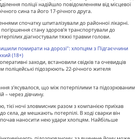
дділення поліції надійшло повідомленням від місцевої
ічного сина та його 17-річного друга.
еннями спочатку шпиталізували до районної лікарні.
 погіршення стану здоров’я транспортували до
отерпілих діагностували тяжкі травми голови.
лишили помирати на дорозі": хлопцям з Підгаєччини
жкий (18+)
оперативні заходи, встановили свідків та очевидців
вм поліцейські підозрюють 22-річного жителя
вання з’ясувалося, що між потерпілими та підозрюваним
ій – через дівчину.
, тієї ночі зловмисник разом з компанією приїхав
до села, де мешкають потерпілі. В ході сварки він
 почав наносити нею удари хлопцям. Найбільше
яку інкримінують підозрюваному, за вчинене йому може