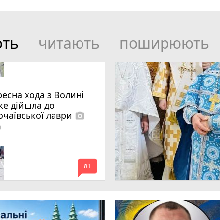
ють
читають
поширюють
ресна хода з Волині
же дійшла до
очаївської лаври
photo_camera
lled
mode_comment
81