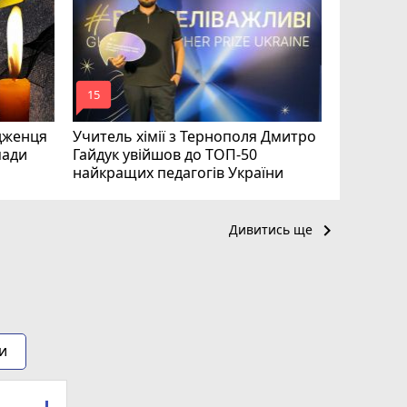
Федів та
mode_comment
mode_comment
15
24
дженця
Учитель хімії з Тернополя Дмитро
мади
Гайдук увійшов до ТОП-50
найкращих педагогів України
keyboard_arrow_right
Дивитись ще
и