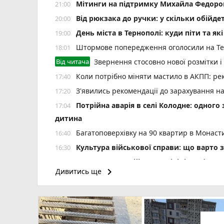
Мітинги на підтримку Михайла Федоров
21:00
Від рюкзака до ручки: у скільки обійд
20:00
День міста в Тернополі: куди піти та як
19:00
Штормове попередження оголосили на Тер
18:01
Від читача
Звернення стосовно нової розмітки і
Коли потрібно міняти мастило в АКПП: рек
17:40
З'явились рекомендації до зарахування н
17:20
Потрійна аварія в селі Колодне: одного
17:04
дитина
Багатоповерхівку на 90 квартир в Монаст
16:40
Культура військової справи: що варто 
16:30
Сучасна операційна у «Клініці професор
16:09
keyboard_arrow_right
Дивитись ще
Розшукують водія, який, за даними поліці
15:45
«Далі буде»: український центр далекобій
15:30
реклама)
На вулицях Тернополя виявили два покину
15:09