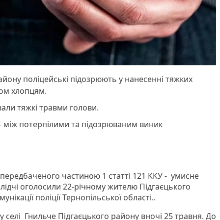
айону поліцейські підозрюють у нанесенні тяжких
вом хлопцям.
вали тяжкі травми голови.
а - між потерпілими та підозрюваним виник
.
 передбаченого частиною 1 статті 121 ККУ - умисне
слідчі оголосили 22-річному жителю Підгаєцького
унікації поліції Тернопільської області..
у селі Гнильче Підгаєцького району вночі 25 травня. До