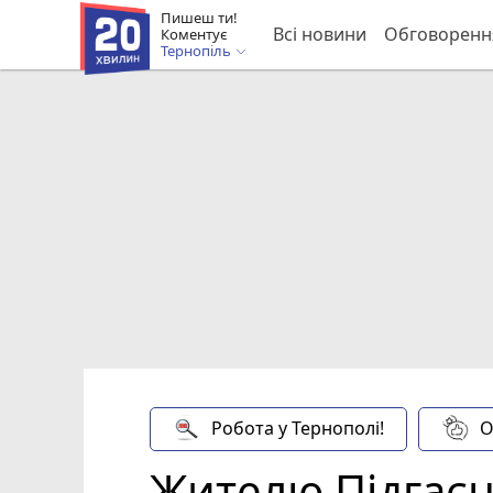
Пишеш ти!
Всі новини
Обговоренн
Коментує
Тернопіль
Робота у Тернополі!
О
Жителю Підгаєц