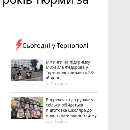
Сьогодні у Тернополі
Мітинги на підтримку
Михайла Федорова у
Тернополі тривають 23-
ій день
за 3 години
Від рюкзака до ручки: у
скільки обійдеться
підготовка школяра до
нового навчального року
за 2 години