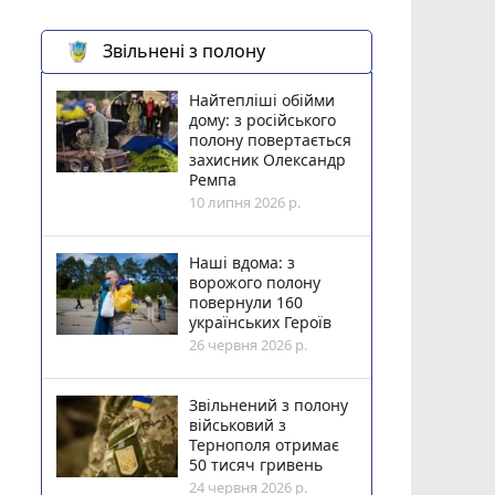
Звільнені з полону
Найтепліші обійми
дому: з російського
полону повертається
захисник Олександр
Ремпа
10 липня 2026 р.
Наші вдома: з
ворожого полону
повернули 160
українських Героїв
26 червня 2026 р.
Звільнений з полону
військовий з
Тернополя отримає
50 тисяч гривень
24 червня 2026 р.