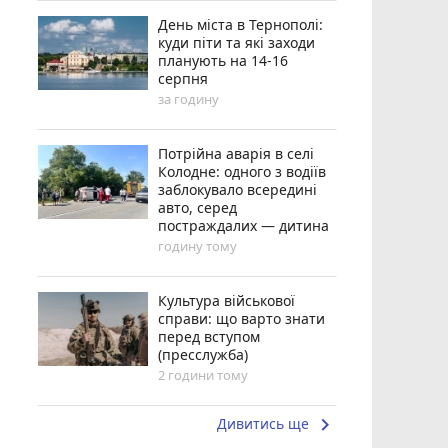
День міста в Тернополі:
куди піти та які заходи
планують на 14-16
серпня
за годину
Потрійна аварія в селі
Колодне: одного з водіїв
заблокувало всередині
авто, серед
постраждалих — дитина
годину тому
Культура військової
справи: що варто знати
перед вступом
(пресслужба)
2 години тому
keyboard_arrow_right
Дивитись ще