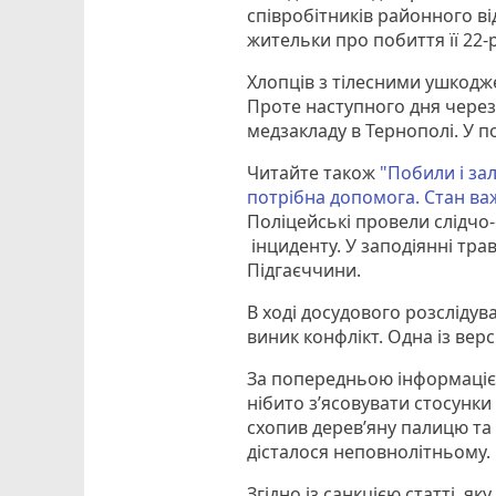
співробітників районного ві
жительки про побиття її 22-р
Хлопців з тілесними ушкодж
Проте наступного дня через
медзакладу в Тернополі. У п
Читайте також
"Побили і за
потрібна допомога. Стан ва
Поліцейські провели слідчо-
інциденту. У заподіянні тра
Підгаєччини.
В ході досудового розсліду
виник конфлікт. Одна із верс
За попередньою інформацією
нібито з’ясовувати стосунки 
схопив дерев’яну палицю та
дісталося неповнолітньому.
Згідно із санкцією статті, 