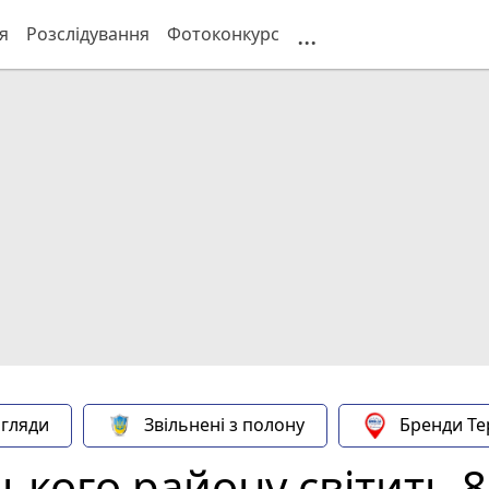
...
я
Розслідування
Фотоконкурс
гляди
Звільнені з полону
Бренди Те
ького району світить 8