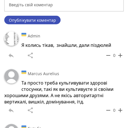
Опублікувати коментар
Admin
Я колись тікав, знайшли, дали піздюлей
reply
share
remove
add
0
Marcus Aurelius
Та просто треба культивувати здорові
стосунки, такі як ви культивуєте зі своїми
хорошими друзями. А не якісь авторитартні
вертикалі, вишкіл, домінування, ітд.
reply
share
remove
add
0