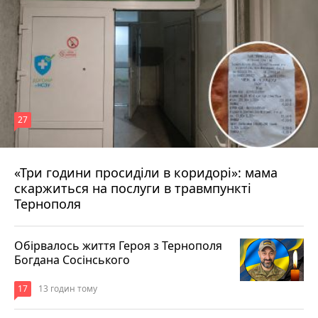
27
«Три години просиділи в коридорі»: мама
8 годин тому
скаржиться на послуги в травмпункті
Тернополя
Обірвалось життя Героя з Тернополя
Богдана Сосінського
17
13 годин тому