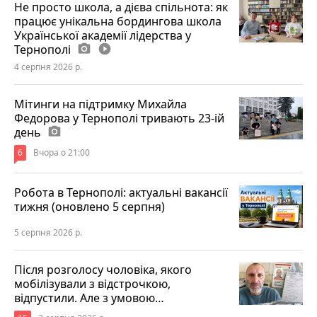
Не просто школа, а дієва спільнота: як
працює унікальна бордингова школа
Української академії лідерства у
Тернополі
photo_camera
play_circle_filled
4 серпня 2026 р.
Мітинги на підтримку Михайла
Федорова у Тернополі тривають 23-ій
день
photo_camera
6
Вчора о 21:00
Робота в Тернополі: актуальні вакансії
тижня (оновлено 5 серпня)
5 серпня 2026 р.
Після розголосу чоловіка, якого
мобілізували з відстрочкою,
відпустили. Але з умовою…