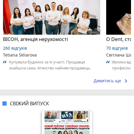
ВІСОН, агенція нерухомості
O Dent, сто
260 відгуків
70 відгуків
Tetiana Skliarova
Світлана Шв
Купувала будинок за їх участі. Продавця
Велика вдяч
знайшла сама. Агенство найняв продавець,
професіона
тому ми домовились, що їх послуги він...
дуууже зад
keyboard_arrow_right
Дивитись ще
СВІЖИЙ ВИПУСК