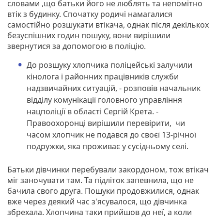
словами ,що батьки його не люблять та непомітно
втік з будинку. Спочатку родичі намагалися
самостійно розшукати втікача, однак після декількох
безуспішних годин пошуку, вони вирішили
звернутися за допомогою в поліцію.
До розшуку хлопчика поліцейські залучили
кінолога і районних працівників служби
надзвичайних ситуацій, - розповів начальник
відділу комунікації головного управління
нацполіції в області Сергій Крета. -
Правоохоронці вирішили перевірити, чи
часом хлопчик не подався до своєї 13-річної
подружки, яка проживає у сусідньому селі.
Батьки дівчинки перебували закордоном, тож втікач
міг заночувати там. Та підліток запевнила, що не
бачила свого друга. Пошуки продовжилися, однак
вже через деякий час з'ясувалося, що дівчинка
збрехала. Хлопчина таки прийшов до неї, а коли