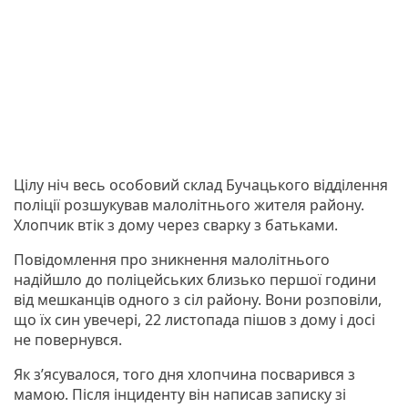
Цілу ніч весь особовий склад Бучацького відділення
поліції розшукував малолітнього жителя району.
Хлопчик втік з дому через сварку з батьками.
Повідомлення про зникнення малолітнього
надійшло до поліцейських близько першої години
від мешканців одного з сіл району. Вони розповіли,
що їх син увечері, 22 листопада пішов з дому і досі
не повернувся.
Як з’ясувалося, того дня хлопчина посварився з
мамою. Після інциденту він написав записку зі