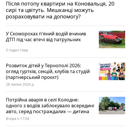
Після потопу квартири на Коновальця, 20
сирі та цвітуть. Мешканці можуть
розраховувати на допомогу?
У Скоморохах п'яний водій вчинив
ДТП під час втечі від патрульних
5 годин тому
Розвиток дітей у Тернополі 2026:
огляд гуртків, секцій, клубів та студій
(партнерський проєкт)
28 липня 2026 р.
Потрійна аварія в селі Колодне:
одного з водіїв заблокувало всередині
авто, серед постраждалих — дитина
Вчора о 17:04