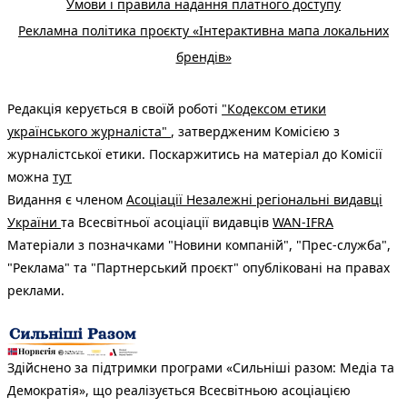
Умови і правила надання платного доступу
Рекламна політика проєкту «Інтерактивна мапа локальних
брендів»
Редакція керується в своїй роботі
"Кодексом етики
українського журналіста"
, затвердженим Комісією з
журналістської етики. Поскаржитись на матеріал до Комісії
можна
тут
Видання є членом
Асоціації Незалежні регіональні видавці
України
та Всесвітньої асоціації видавців
WAN-IFRA
Матеріали з позначками "Новини компаній", "Прес-служба",
"Реклама" та "Партнерський проєкт" опубліковані на правах
реклами.
Здійснено за підтримки програми «Сильніші разом: Медіа та
Демократія», що реалізується Всесвітньою асоціацією