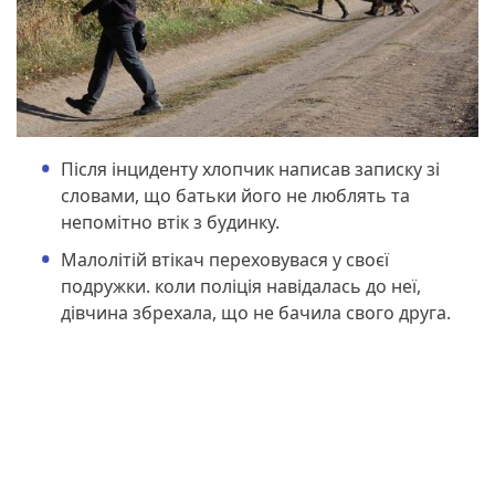
Після інциденту хлопчик написав записку зі
словами, що батьки його не люблять та
непомітно втік з будинку.
Малолітій втікач переховувася у своєї
подружки. коли поліція навідалась до неї,
дівчина збрехала, що не бачила свого друга.