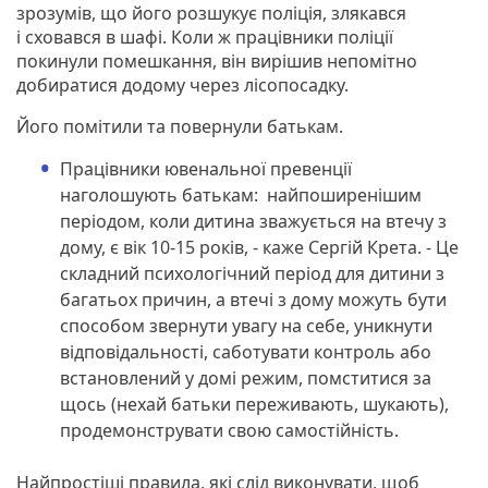
зрозумів, що його розшукує поліція, злякався
і сховався в шафі. Коли ж працівники поліції
покинули помешкання, він вирішив непомітно
добиратися додому через лісопосадку.
Його помітили та повернули батькам.
Працівники ювенальної превенції
наголошують батькам: найпоширенішим
періодом, коли дитина зважується на втечу з
дому, є вік 10-15 років, - каже Сергій Крета. - Це
складний психологічний період для дитини з
багатьох причин, а втечі з дому можуть бути
способом звернути увагу на себе, уникнути
відповідальності, саботувати контроль або
встановлений у домі режим, помститися за
щось (нехай батьки переживають, шукають),
продемонструвати свою самостійність.
Найпростіші правила, які слід виконувати, щоб