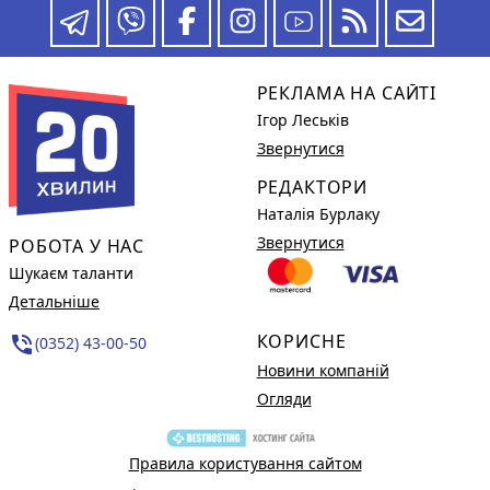
РЕКЛАМА НА САЙТІ
Ігор Леськів
Звернутися
РЕДАКТОРИ
Наталія Бурлаку
Звернутися
РОБОТА У НАС
Шукаєм таланти
Детальніше
КОРИСНЕ
phone_in_talk
(0352) 43-00-50
Новини компаній
Огляди
Правила користування сайтом