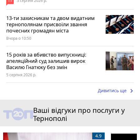
15
3 серпня 2026 р.
13-ти захисникам та двом видатним
тернополянам присвоїли звання
почесних громадян міста
Вчора о 10:50
15 років за вбивство випускниці:
апеляційний суд залишив вирок
Василю Гнатюку без змін
5 серпня 2026 р.
keyboard_arrow_right
Дивитись ще
Ваші відгуки про послуги у
Тернополі
4.9