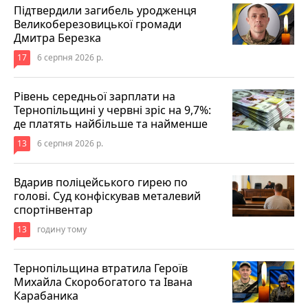
Підтвердили загибель уродженця
Великоберезовицької громади
Дмитра Березка
17
6 серпня 2026 р.
Рівень середньої зарплати на
Тернопільщині у червні зріс на 9,7%:
де платять найбільше та найменше
13
6 серпня 2026 р.
Вдарив поліцейського гирею по
голові. Суд конфіскував металевий
спортінвентар
13
годину тому
Тернопільщина втратила Героїв
Михайла Скоробогатого та Івана
Карабаника