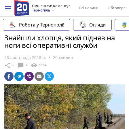
Пишеш ти! Коментує
Всі новини
Обговорен
Тернопіль
Робота у Тернополі!
Огляди
Знайшли хлопця, який підняв на
ноги всі оперативні служби
23 листопада 2018 р.
20 хвилин
chat_bubble
share
visibility
8
3
2254