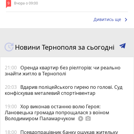
9
Вчора о 09:00
keyboard_arrow_right
Дивитись ще
Новини Тернополя за сьогодні
21:00
Оренда квартир без ріелторів: чи реально
знайти житло в Тернополі
20:03
Вдарив поліцейського гирею по голові. Суд
конфіскував металевий спортінвентар
19:00
Хор виконав останню волю Героя:
Лановецька громада попрощалася з воїном
Володимиром Паламарчуком
play_circle_filled
photo_camera
18:00
Псевдопрацівник банку ошукав жительку