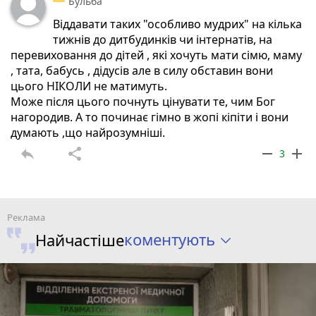
Бульба
Віддавати таких "особливо мудрих" на кілька
тижнів до дитбудинків чи інтернатів, на
перевиховання до дітей , які хочуть мати сімю, маму
, тата, бабусь , дідусів але в силу обставин вони
цього НІКОЛИ не матимуть.
Може після цього почнуть цінувати те, чим Бог
нагородив. А то починає гімно в жопі кіпіти і вони
думають ,що найрозумніші.
reply
share
remove
add
3
коментують
Найчастіше