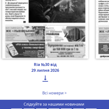
Ria №30 від
29 липня 2026

Всі номери >
Слідкуйте за нашими новинами