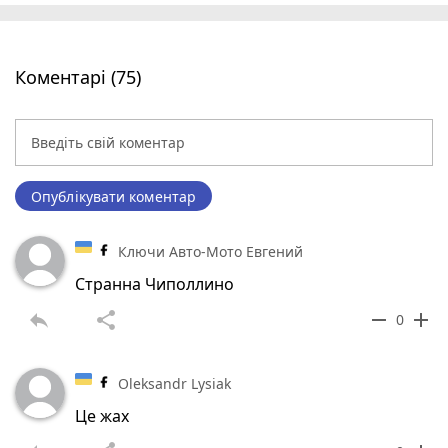
Коментарі (75)
Опублікувати коментар
Ключи Авто-Мото Евгений
Странна Чиполлино
reply
share
remove
add
0
Oleksandr Lysiak
Це жах