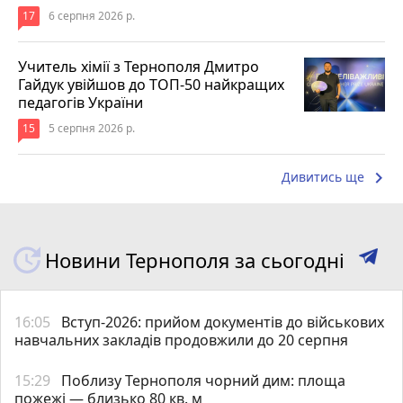
17
6 серпня 2026 р.
Учитель хімії з Тернополя Дмитро
Гайдук увійшов до ТОП-50 найкращих
педагогів України
15
5 серпня 2026 р.
keyboard_arrow_right
Дивитись ще
Новини Тернополя за сьогодні
16:05
Вступ-2026: прийом документів до військових
навчальних закладів продовжили до 20 серпня
15:29
Поблизу Тернополя чорний дим: площа
пожежі — близько 80 кв. м