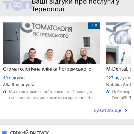
Ваші відгуки про послуги у
Тернополі
4.8
Стоматологічна клініка Ястремського
M-Dental, с
49 відгуків
227 відгуків
Alla Romanyuta
Nataliia Andr
Ми є клієнтами вашої клініки вже 2 роки,і до
Неймовірно
сьогодні мали лише позитивні враження.На
Dental!!! Лі
жаль, останній візит до ортодонта...
keyboard_arrow_right
Дивитись ще
СВІЖИЙ ВИПУСК