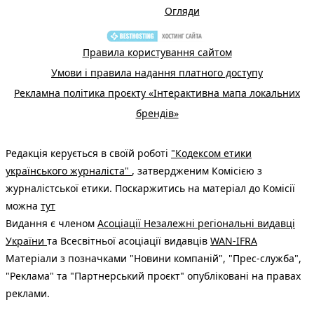
Огляди
Правила користування сайтом
Умови і правила надання платного доступу
Рекламна політика проєкту «Інтерактивна мапа локальних
брендів»
Редакція керується в своїй роботі
"Кодексом етики
українського журналіста"
, затвердженим Комісією з
журналістської етики. Поскаржитись на матеріал до Комісії
можна
тут
Видання є членом
Асоціації Незалежні регіональні видавці
України
та Всесвітньої асоціації видавців
WAN-IFRA
Матеріали з позначками "Новини компаній", "Прес-служба",
"Реклама" та "Партнерський проєкт" опубліковані на правах
реклами.