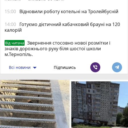
15:00
Відновили роботу котельні на Тролейбусній
14:00
Готуємо дієтичний кабачковий брауні на 120
калорій
Звернення стосовно нової розмітки і
Від читача
знаків дорожнього руху біля шостої школи
м.Тернопіль.
Всі новини
Підпишись