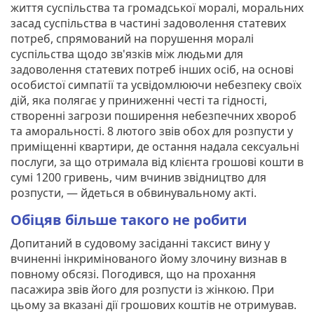
життя суспільства та громадської моралі, моральних
засад суспільства в частині задоволення статевих
потреб, спрямований на порушення моралі
суспільства щодо зв'язків між людьми для
задоволення статевих потреб інших осіб, на основі
особистої симпатії та усвідомлюючи небезпеку своїх
дій, яка полягає у приниженні честі та гідності,
створенні загрози поширення небезпечних хвороб
та аморальності. 8 лютого звів обох для розпусти у
приміщенні квартири, де остання надала сексуальні
послуги, за що отримала від клієнта грошові кошти в
сумі 1200 гривень, чим вчинив звідництво для
розпусти, — йдеться в обвинувальному акті.
Обіцяв більше такого не робити
Допитаний в судовому засіданні таксист вину у
вчиненні інкримінованого йому злочину визнав в
повному обсязі. Погодився, що на прохання
пасажира звів його для розпусти із жінкою. При
цьому за вказані дії грошових коштів не отримував.