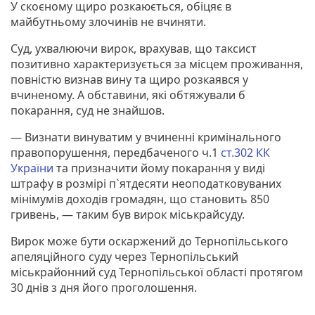
У скоєному щиро розкаюється, обіцяє в
майбутньому злочинів не вчиняти.
Суд, ухвалюючи вирок, врахував, що таксист
позитивно характеризується за місцем проживання,
повністю визнав вину та щиро розкаявся у
вчиненому. А обставини, які обтяжували б
покарання, суд не знайшов.
— Визнати винуватим у вчиненні кримінального
правопорушення, передбаченого ч.1
ст.302 КК
України
та призначити йому покарання у виді
штрафу в розмірі п`ятдесяти неоподатковуваних
мінімумів доходів громадян, що становить 850
гривень, — таким був вирок міськрайсуду.
Вирок може бути оскаржений до Тернопільського
апеляційного суду через Тернопільський
міськрайонний суд Тернопільської області протягом
30 днів з дня його проголошення.