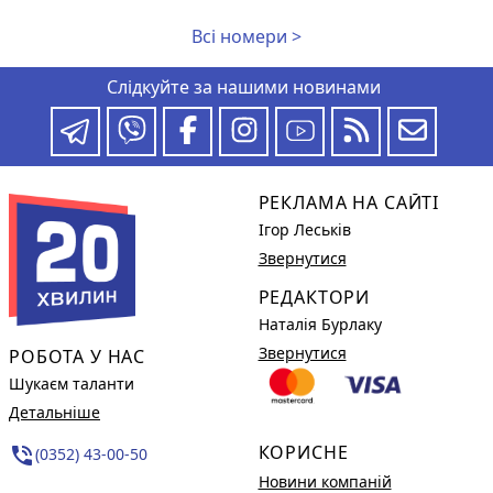
Всі номери >
Слідкуйте за нашими новинами
РЕКЛАМА НА САЙТІ
Ігор Леськів
Звернутися
РЕДАКТОРИ
Наталія Бурлаку
Звернутися
РОБОТА У НАС
Шукаєм таланти
Детальніше
КОРИСНЕ
phone_in_talk
(0352) 43-00-50
Новини компаній