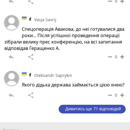
reply
share
remove
add
0
Vasja Savrij
Спецоперація Авакова, до неї готувалися два
роки... Після успішної проведення операції
зібрали велику прес конференцію, на всі запитання
відповідав Геращенко А.
reply
share
remove
add
0
Oleksandr Saprykin
Якого дідька держава займається цією хнею?
reply
share
remove
add
0
Дивитись ще 71 відповідей