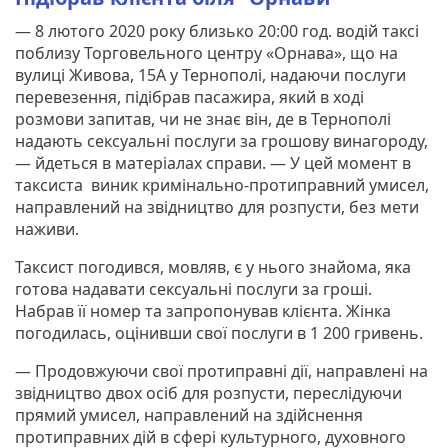
— 8 лютого 2020 року близько 20:00 год. водій таксі
поблизу Торговельного центру «Орнава», що на
вулиці Живова, 15А у Тернополі, надаючи послуги
перевезення, підібрав пасажира, який в ході
розмови запитав, чи не знає він, де в Тернополі
надають сексуальні послуги за грошову винагороду,
— йдеться в матеріалах справи. — У цей момент в
таксиста виник кримінально-протиправний умисел,
направлений на звідництво для розпусти, без мети
наживи.
Таксист погодився, мовляв, є у нього знайома, яка
готова надавати сексуальні послуги за гроші.
Набрав її номер та запропонував клієнта. Жінка
погодилась, оцінивши свої послуги в 1 200 гривень.
— Продовжуючи свої протиправні дії, направлені на
звідництво двох осіб для розпусти, переслідуючи
прямий умисел, направлений на здійснення
протиправних дій в сфері культурного, духовного