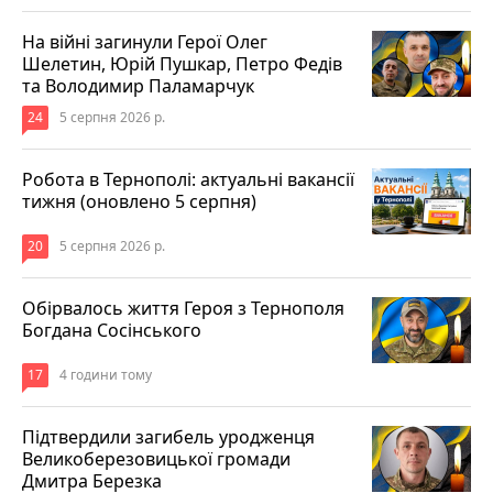
На війні загинули Герої Олег
Шелетин, Юрій Пушкар, Петро Федів
та Володимир Паламарчук
24
5 серпня 2026 р.
Робота в Тернополі: актуальні вакансії
тижня (оновлено 5 серпня)
20
5 серпня 2026 р.
Обірвалось життя Героя з Тернополя
Богдана Сосінського
17
4 години тому
Підтвердили загибель уродженця
Великоберезовицької громади
Дмитра Березка