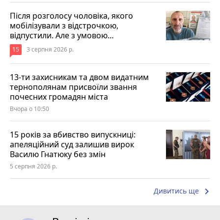
Після розголосу чоловіка, якого
мобілізували з відстрочкою,
відпустили. Але з умовою…
15
3 серпня 2026 р.
13-ти захисникам та двом видатним
тернополянам присвоїли звання
почесних громадян міста
Вчора о 10:50
15 років за вбивство випускниці:
апеляційний суд залишив вирок
Василю Гнатюку без змін
5 серпня 2026 р.
keyboard_arrow_right
Дивитись ще