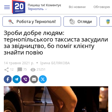
Пишеш ти! Коментує
Всі новини
Обговорен
Тернопіль
Робота у Тернополі!
Огляди
Зроби добре людям:
тернопільського таксиста засудили
за звідництво, бо поміг клієнту
знайти повію
14 травня 2021 р.
Ірина БЕЛЯКОВА
chat_bubble
share
visibility
12
75
25251