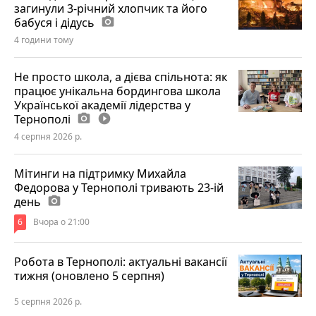
загинули 3-річний хлопчик та його
бабуся і дідусь
photo_camera
4 години тому
Не просто школа, а дієва спільнота: як
працює унікальна бордингова школа
Української академії лідерства у
Тернополі
photo_camera
play_circle_filled
4 серпня 2026 р.
Мітинги на підтримку Михайла
Федорова у Тернополі тривають 23-ій
день
photo_camera
6
Вчора о 21:00
Робота в Тернополі: актуальні вакансії
тижня (оновлено 5 серпня)
5 серпня 2026 р.