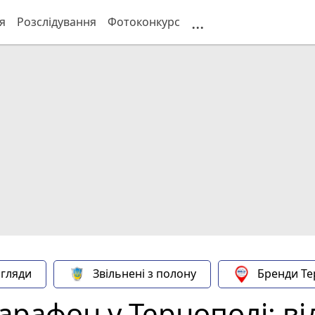
...
я
Розслідування
Фотоконкурс
гляди
Звільнені з полону
Бренди Те
рафон у Тернополі: ві