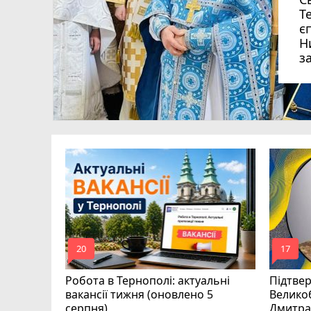
Т
є
Н
з
рава
 в суді
mode_comment
mode_comment
20
17
Робота в Тернополі: актуальні
Підтве
вакансії тижня (оновлено 5
Велико
серпня)
Дмитра