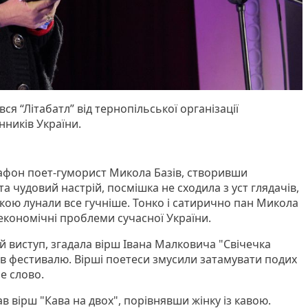
вся “Літабатл” від тернопільської організації
нників України.
афон поет-гуморист Микола Базів, створивши
а чудовий настрій, посмішка не сходила з уст глядачів,
кою лунали все гучніше. Тонко і сатирично пан Микола
і економічні проблеми сучасної України.
й виступ, згадала вірш Івана Малковича "Свічечка
чів фестивалю. Вірші поетеси змусили затамувати подих
е слово.
 вірш "Кава на двох", порівнявши жінку із кавою.