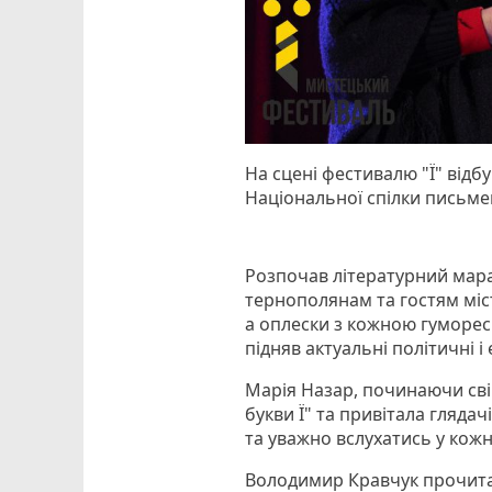
На сцені фестивалю "Ї" відбу
Національної спілки письме
Розпочав літературний мар
тернополянам та гостям міст
а оплески з кожною гуморес
підняв актуальні політичні 
Марія Назар, починаючи сві
букви Ї" та привітала гляда
та уважно вслухатись у кожн
Володимир Кравчук прочитав