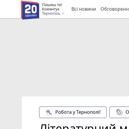
Пишеш ти!
Всі новини
Обговоренн
Коментує
Тернопіль
Робота у Тернополі!
О
Літературний ма