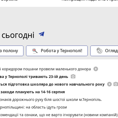
 сьогодні
 з полону
Робота у Тернополі!
Огляд
play_circle_filled
иті коридором пошани провели маленького донора
photo_camera
а у Тернополі тривають 23-ій день
play_circle_filled
photo_came
еться підготовка школяра до нового навчального року
і заходи планують на 14-16 серпня
 знаків дорожнього руху біля шостої школи м.Тернопіль.
нопільщині: на область ідуть грози
омендації та ознаки, що не варто ігнорувати (новини компаній)