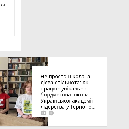
ски
ьна
Не просто школа, а
дієва спільнота: як
працює унікальна
бордингова школа
Української академії
лідерства у Тернополі
photo_camera
play_circle_filled