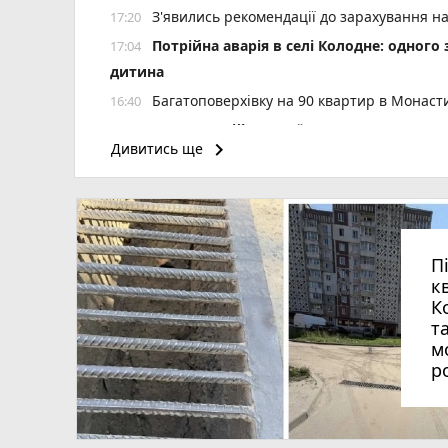
З'явились рекомендації до зарахування н
17:20
Потрійна аварія в селі Колодне: одного
17:04
дитина
Багатоповерхівку на 90 квартир в Монаст
16:40
Культура військової справи: що варто 
16:30
keyboard_arrow_right
Дивитись ще
Сучасна операційна у «Клініці професор
16:09
Розшукують водія, який, за даними поліці
15:45
«Далі буде»: український центр далекобій
15:30
реклама)
П
На вулицях Тернополя виявили два покину
15:09
к
До Дня Народження Тернополя нагородять 5
14:30
К
т
Двоє дітей на мотоциклі збили пішохода
13:45
м
102 кращих учнів та студентів з Тернопол
13:10
р
На Чортківщині затримали 25-річного вод
12:35
д
Після потопу квартири на Коновальця, 
12:02
допомогу?