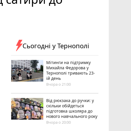
Сьогодні у Тернополі
Мітинги на підтримку
Михайла Федорова у
Тернополі тривають 23-
ій день
Вчора о 21:00
Від рюкзака до ручки: у
скільки обійдеться
підготовка школяра до
нового навчального року
Вчора о 20:00