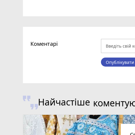
Коментарі
Опублікувати
Найчастіше
коменту
С