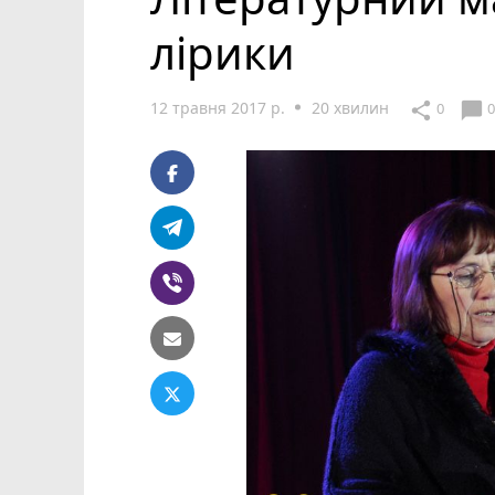
лірики
12 травня 2017 р.
20 хвилин
chat_bubble
share
0