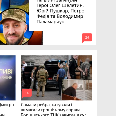
Герої Олег Шелетин,
Юрій Пушкар, Петро
Федів та Володимир
Паламарчук
mode_comment
24
Робота в 
вакансії 
серпня)
mode_comment
mode_comment
14
20
 Дмитро
Ламали ребра, катували і
вимагали гроші: чому справа
їни
Борщівського ТЦК зависла в суді