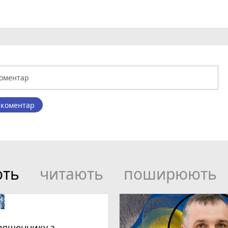
 коментар
ють
читають
поширюють
вященнику з