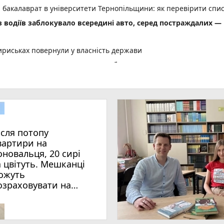
а бакалаврат в університети Тернопільщини: як перевірити спи
 з водіїв заблокувало всередині авто, серед постраждалих —
ириськах повернули у власність держави
знати перед вступом (пресслужба)
play_circle_filled
photo_camera
а Стефана Хміля»: показуємо, у чому її особливість
play_circle_filled
ї, вчинив аварію в Теребовлі та покинув місце
них дронів анонсував продовження ударів по цілях у РФ (соціал
ісля потопу
тих автомобілі. Власникам дали місяць, щоб їх прибрати
вартири на
6 захисників, медиків, освітян і волонтерів: повний список
оновальця, 20 сирі
а цвітуть. Мешканці
 в селі на Чортківщині: усі троє — в лікарнях
ожуть
я отримають іменні стипендії
озраховувати на
ія з підробленим посвідченням
опомогу?
20 сирі та цвітуть. Мешканці можуть розраховувати на