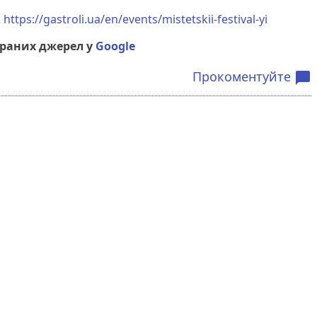
:
https://gastroli.ua/en/events/mistetskii-festival-yi
браних джерел у
Google
Прокоментуйте
chat_bubble