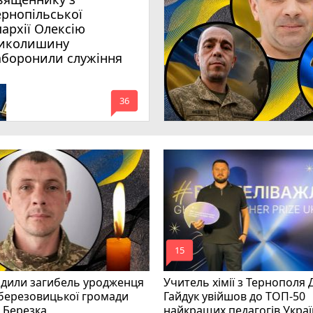
ернопільської
пархії Олексію
иколишину
аборонили служіння
mode_comment
36
mode_comment
15
рдили загибель уродженця
Учитель хімії з Тернополя
березовицької громади
Гайдук увійшов до ТОП-50
 Березка
найкращих педагогів Укра