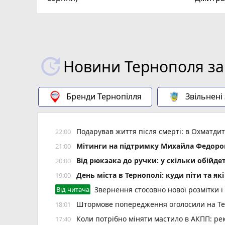
Новини Тернополя за
Бренди Тернопілля
Звільнені
Подарував життя після смерті: в Охматд
22:00
Мітинги на підтримку Михайла Федоров
21:00
Від рюкзака до ручки: у скільки обійд
20:00
День міста в Тернополі: куди піти та як
19:00
Від читача
Звернення стосовно нової розмітки і
Штормове попередження оголосили на Тер
18:01
Коли потрібно міняти мастило в АКПП: рек
17:40