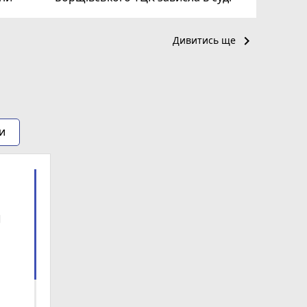
keyboard_arrow_right
Дивитись ще
и
ra