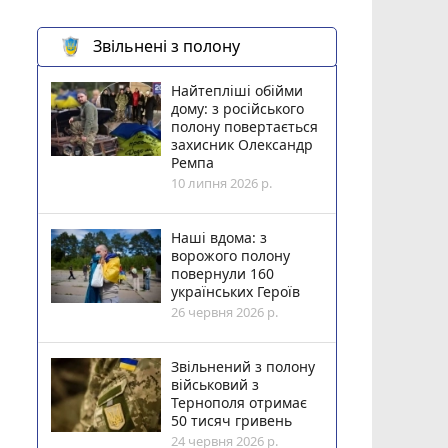
Звільнені з полону
Найтепліші обійми
дому: з російського
полону повертається
захисник Олександр
Ремпа
10 липня 2026 р.
Наші вдома: з
ворожого полону
повернули 160
українських Героїв
26 червня 2026 р.
Звільнений з полону
військовий з
Тернополя отримає
50 тисяч гривень
24 червня 2026 р.