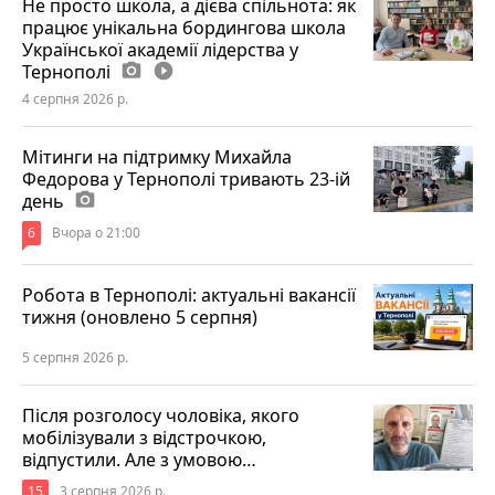
Не просто школа, а дієва спільнота: як
працює унікальна бордингова школа
Української академії лідерства у
Тернополі
photo_camera
play_circle_filled
4 серпня 2026 р.
Мітинги на підтримку Михайла
Федорова у Тернополі тривають 23-ій
день
photo_camera
6
Вчора о 21:00
Робота в Тернополі: актуальні вакансії
тижня (оновлено 5 серпня)
5 серпня 2026 р.
Після розголосу чоловіка, якого
мобілізували з відстрочкою,
відпустили. Але з умовою…
15
3 серпня 2026 р.