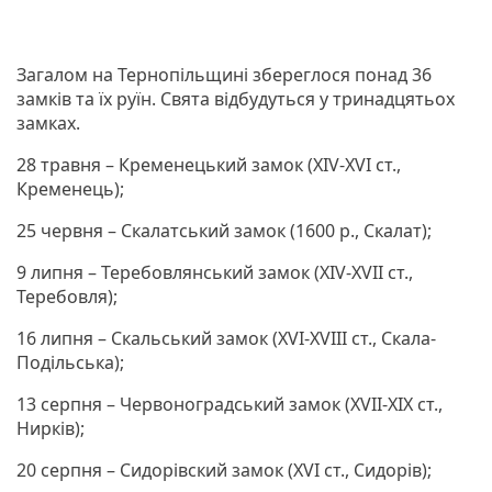
Загалом на Тернопільщині збереглося понад 36
замків та їх руїн. Свята відбудуться у тринадцятьох
замках.
28 травня – Кременецький замок (ХIV-XVI ст.,
Кременець);
25 червня – Скалатський замок (1600 р., Скалат);
9 липня – Теребовлянський замок (ХIV-XVII ст.,
Теребовля);
16 липня – Скальський замок (XVI-XVIII ст., Скала-
Подільська);
13 серпня – Червоноградський замок (XVII-XIX ст.,
Нирків);
20 серпня – Сидорівский замок (XVI ст., Сидорів);