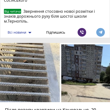
Сосінського
Звернення стосовно нової розмітки і
Від читача
знаків дорожнього руху біля шостої школи
м.Тернопіль.
Всі новини
Підпишись
Після потопу квартири на Коновальця, 20