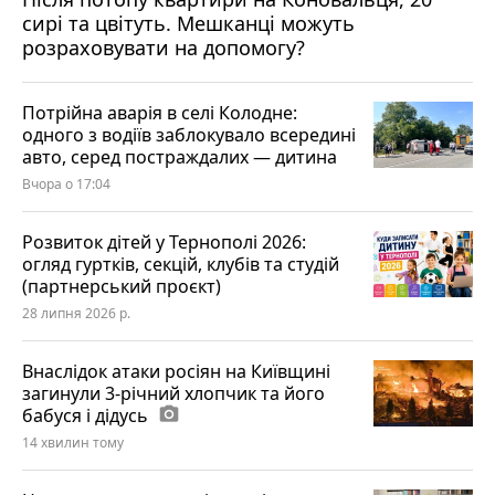
сирі та цвітуть. Мешканці можуть
розраховувати на допомогу?
Потрійна аварія в селі Колодне:
одного з водіїв заблокувало всередині
авто, серед постраждалих — дитина
Вчора о 17:04
Розвиток дітей у Тернополі 2026:
огляд гуртків, секцій, клубів та студій
(партнерський проєкт)
28 липня 2026 р.
Внаслідок атаки росіян на Київщині
загинули 3-річний хлопчик та його
бабуся і дідусь
photo_camera
14 хвилин тому