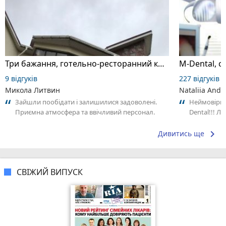
Три бажання, готельно-ресторанний комплекс
M-Dental, с
9 відгуків
227 відгуків
Микола Литвин
Nataliia Andr
Зайшли пообідати і залишилися задоволені.
Неймовірно
Приємна атмосфера та ввічливий персонал.
Dental!!! Лі
Замовлення принесли швидко. Страви були...
keyboard_arrow_right
Дивитись ще
СВІЖИЙ ВИПУСК