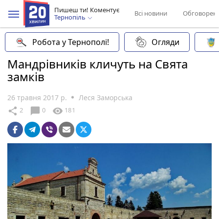
Пишеш ти! Коментує
Всі новини
Обговорен
Тернопіль
Робота у Тернополі!
Огляди
Мандрівників кличуть на Свята
замків
26 травня 2017 р.
Леся Заморська
chat_bubble
share
visibility
2
0
181