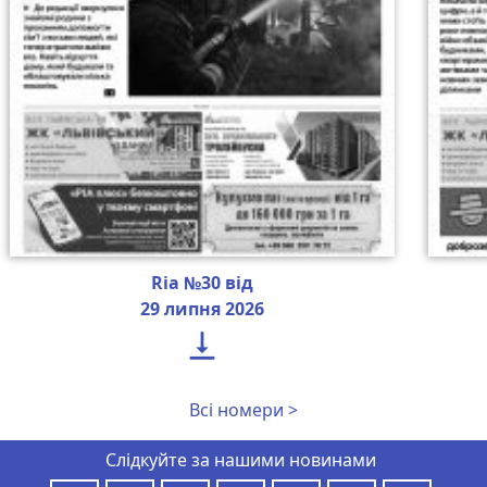
Ria №30 від
29 липня 2026

Всі номери >
Слідкуйте за нашими новинами