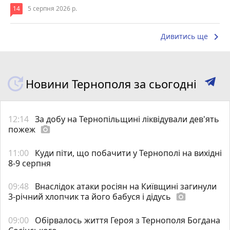
14
5 серпня 2026 р.
keyboard_arrow_right
Дивитись ще
Новини Тернополя за сьогодні
12:14
За добу на Тернопільщині ліквідували дев'ять
пожеж
photo_camera
11:00
Куди піти, що побачити у Тернополі на вихідні
8-9 серпня
09:48
Внаслідок атаки росіян на Київщині загинули
3-річний хлопчик та його бабуся і дідусь
photo_camera
09:00
Обірвалось життя Героя з Тернополя Богдана