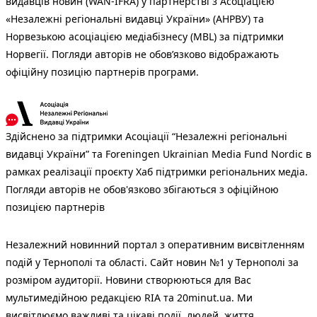
видавців новин (WAN-IFRA) у партнерстві з Асоціацією
«Незалежні регіональні видавці України» (АНРВУ) та
Норвезькою асоціацією медіабізнесу (MBL) за підтримки
Норвегії. Погляди авторів не обов’язково відображають
офіційну позицію партнерів програми.
Здійснено за підтримки Асоціації “Незалежні регіональні
видавці України” та Foreningen Ukrainian Media Fund Nordic в
рамках реалізації проєкту Хаб підтримки регіональних медіа.
Погляди авторів не обов'язково збігаються з офіційною
позицією партнерів
Незалежний новинний портал з оперативним висвітленням
подій у Тернополі та області. Сайт новин №1 у Тернополі за
розміром аудиторії. Новини створюються для Вас
мультимедійною редакцією RIA та 20minut.ua. Ми
висвітлюємо важливі та цікаві події, людей, життя