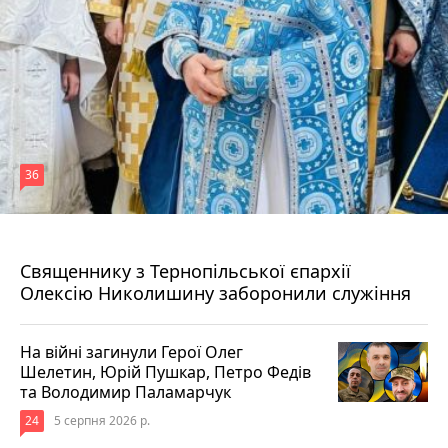
36
5 серпня 2026 р.
Священнику з Тернопільської єпархії
Олексію Николишину заборонили служіння
На війні загинули Герої Олег
Шелетин, Юрій Пушкар, Петро Федів
та Володимир Паламарчук
24
5 серпня 2026 р.