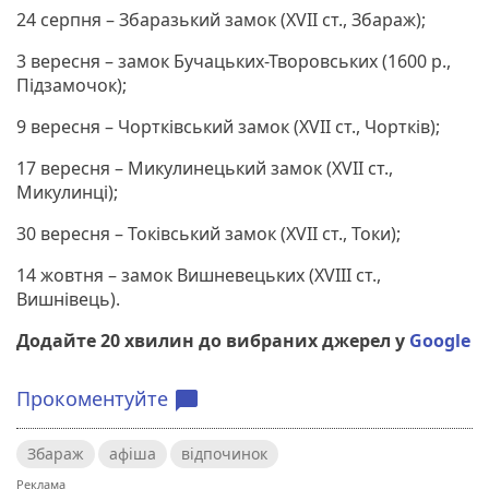
24 серпня – Збаразький замок (XVII ст., Збараж);
3 вересня – замок Бучацьких-Творовських (1600 р.,
Підзамочок);
9 вересня – Чортківський замок (XVII ст., Чортків);
17 вересня – Микулинецький замок (XVII ст.,
Микулинці);
30 вересня – Токівський замок (XVII ст., Токи);
14 жовтня – замок Вишневецьких (XVIII ст.,
Вишнівець).
Додайте 20 хвилин до вибраних джерел у
Google
Прокоментуйте
chat_bubble
Збараж
афіша
відпочинок