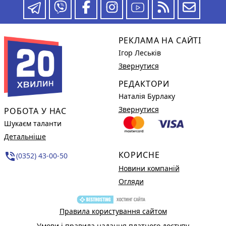
РЕКЛАМА НА САЙТІ
Ігор Леськів
Звернутися
РЕДАКТОРИ
Наталія Бурлаку
Звернутися
РОБОТА У НАС
Шукаєм таланти
Детальніше
КОРИСНЕ
phone_in_talk
(0352) 43-00-50
Новини компаній
Огляди
Правила користування сайтом
Умови і правила надання платного доступу