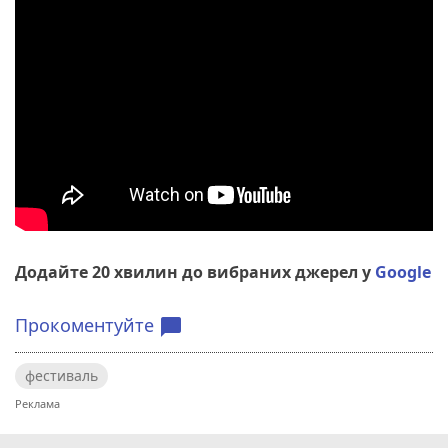
Додайте 20 хвилин до вибраних джерел у
Google
Прокоментуйте
chat_bubble
фестиваль