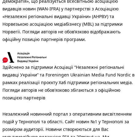
Демократія», що реалізується Всесвітньою асоціацією
видавців новин (WAN-IFRA) у партнерстві з Асоціацією
«Незалежні регіональні видавці України» (АНРВУ) та
Норвезькою асоціацією медіабізнесу (MBL) за підтримки
Норвегії. Погляди авторів не обов’язково відображають
офіційну позицію партнерів програми.
Здійснено за підтримки Асоціації “Незалежні регіональні
видавці України” та Foreningen Ukrainian Media Fund Nordic в
рамках реалізації проєкту Хаб підтримки регіональних медіа.
Погляди авторів не обов'язково збігаються з офіційною
позицією партнерів
Незалежний новинний портал з оперативним висвітленням
подій у Тернополі та області. Сайт новин №1 у Тернополі за
розміром аудиторії. Новини створюються для Вас
мультимедійною редакцією RIA та 20minut.ua. Ми