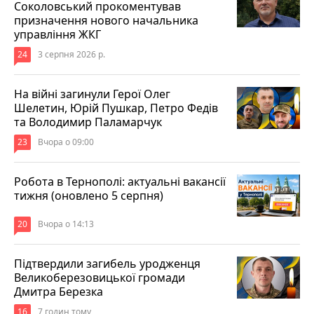
Соколовський прокоментував
призначення нового начальника
управління ЖКГ
24
3 серпня 2026 р.
На війні загинули Герої Олег
Шелетин, Юрій Пушкар, Петро Федів
та Володимир Паламарчук
23
Вчора о 09:00
Робота в Тернополі: актуальні вакансії
тижня (оновлено 5 серпня)
20
Вчора о 14:13
Підтвердили загибель уродженця
Великоберезовицької громади
Дмитра Березка
16
7 годин тому