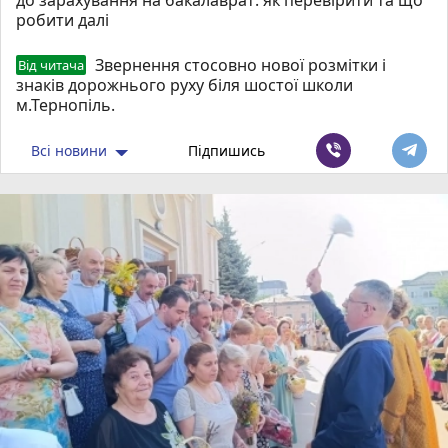
робити далі
Звернення стосовно нової розмітки і
Від читача
знаків дорожнього руху біля шостої школи
м.Тернопіль.
Всі новини
Підпишись