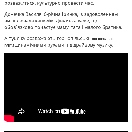
розважитися, культурно провести час.
Донечка Василя, 6-річна Іринка, із задоволенням
виліплювала капкейк. Дівчинка каже, що
обов`язково почастує маму, тата і малого братика.
А публіку розважають тернопільські
танцювальні
динамічними рухами під драйвову музику.
гурти