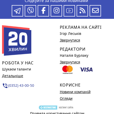
Слідкуйте за нашими новинами
РЕКЛАМА НА САЙТІ
Ігор Леськів
Звернутися
РЕДАКТОРИ
Наталія Бурлаку
Звернутися
РОБОТА У НАС
Шукаєм таланти
Детальніше
КОРИСНЕ
phone_in_talk
(0352) 43-00-50
Новини компаній
Огляди
Правила користування сайтом