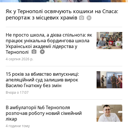
Як у Тернополі освячують кошики на Спаса:
репортаж з місцевих храмів
photo_camera
play_circle_filled
Не просто школа, а дієва спільнота: як
працює унікальна бордингова школа
Української академії лідерства у
Тернополі
photo_camera
play_circle_filled
4 серпня 2026 р.
15 років за вбивство випускниці:
апеляційний суд залишив вирок
Василю Гнатюку без змін
Вчора о 17:07
В амбулаторії №6 Тернополя
розпочав роботу новий сімейний
лікар
4 години тому