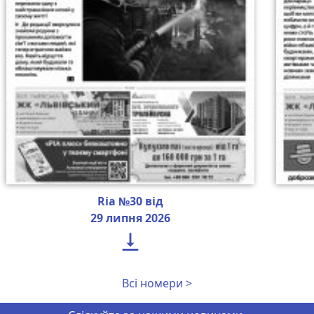
Ria №30 від
29 липня 2026

Всі номери >