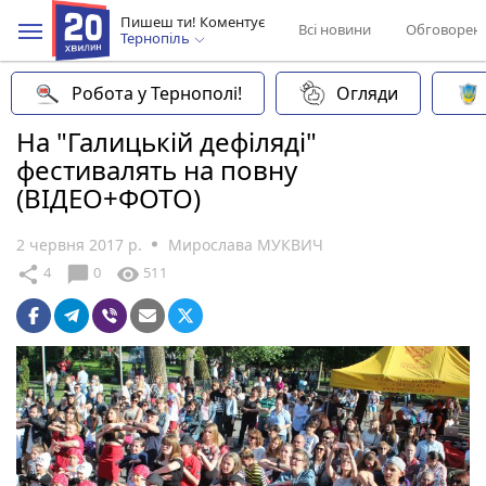
Пишеш ти! Коментує
Всі новини
Обговорен
Тернопіль
Робота у Тернополі!
Огляди
На "Галицькій дефіляді"
фестивалять на повну
(ВІДЕО+ФОТО)
2 червня 2017 р.
Мирослава МУКВИЧ
chat_bubble
share
visibility
4
0
511