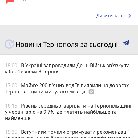
keyboard_arrow_right
Дивитись ще
Новини Тернополя за сьогодні
18:00
В Україні запровадили День Військ зв'язку та
кібербезпеки 8 серпня
17:00
Майже 200 п'яних водіїв виявили на дорогах
Тернопільщини минулого місяця
photo_camera
16:15
Рівень середньої зарплати на Тернопільщині
у червні зріс на 9,7%: де платять найбільше та
найменше
15:35
Вступники почали отримувати рекомендації
до зарахування на бакалаврат: як перевірити та що