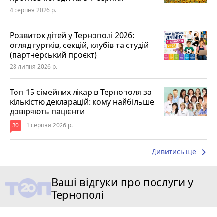
4 серпня 2026 р.
Розвиток дітей у Тернополі 2026:
огляд гуртків, секцій, клубів та студій
(партнерський проєкт)
28 липня 2026 р.
Топ-15 сімейних лікарів Тернополя за
кількістю декларацій: кому найбільше
довіряють пацієнти
30
1 серпня 2026 р.
keyboard_arrow_right
Дивитись ще
Ваші відгуки про послуги у
Тернополі