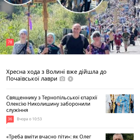
78
4 серпня 2026 р.
Хресна хода з Волині вже дійшла до
Почаївської лаври
photo_camera
play_circle_filled
Священнику з Тернопільської єпархії
Олексію Николишину заборонили
служіння
36
Вчора о 10:53
«Треба вміти вчасно піти»: як Олег