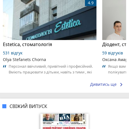
4.9
Estetica, стоматологія
Дioдент, ст
531 відгук
59 відгуків
Olya Stefanets Chorna
Оксана Амар
Персонал ввічливий, привітний і професійний.
Якщо вам п
Вміють працювати з дітьми, навіть з тими , які
полікувати
бояться стоматологів. Ми з...
сюди! Ця кл
keyboard_arrow_right
Дивитись ще
СВІЖИЙ ВИПУСК