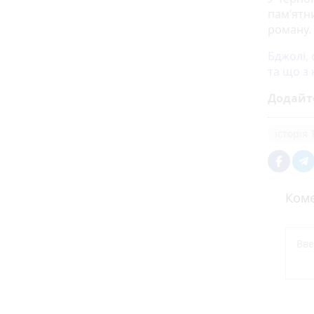
пам’ятн
роману.
Бджолі, 
та що з
Додайт
історія
Коме