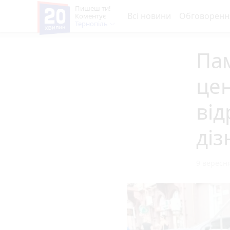
Пишеш ти!
Всі новини
Обговоренн
Коментує
Тернопіль
Пам
цен
від
діз
9 вересня