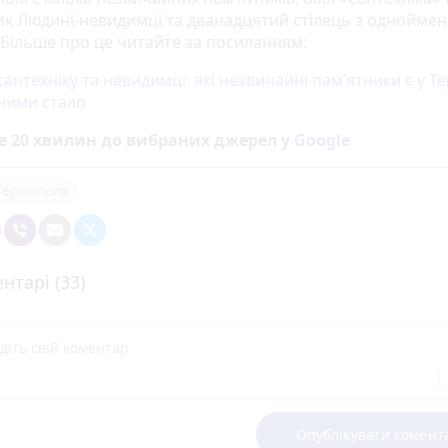
ик Людині-невидимці та дванадцятий стілець з однойме
 Більше про це читайте за посиланням:
сантехніку та невидимці: які незвичайні пам’ятники є у Т
 ними стало
е 20 хвилин до вибраних джерел у
Google
 Тернополя
нтарі (33)
Опублікувати комент