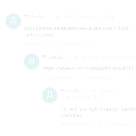
Довбуш
Зоя К.
9 вересня 2024 р.
reply
zov кобзона зачекався на кацапського бота
любецького
Відповісти
Поділитися
reply
share
rem
Довбуш
Довбуш
9 вересня 2024 р
reply
https://www.chesno.org/politician/82111
Відповісти
Поділитися
reply
share
rem
Довбуш
Довбуш
reply
9 вересня 2024 р.
СБ, нейтралізуйте врешті цю б
бактерію
Відповісти
Поділитися
reply
share
rem