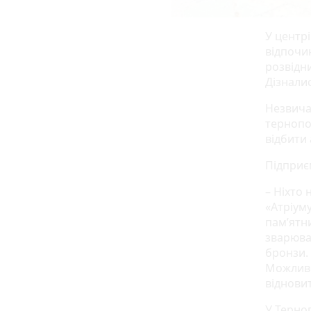
У центрі
відпочи
розвідн
Дізналис
Незвича
тернопо
відбити
Підприє
– Ніхто
«Атріуму
пам’ятни
зварюва
бронзи.
Можливо
віднови
У Терноп