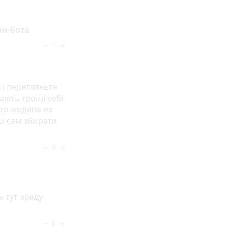
ам-бота
1
remove
add
 і перегляньте
рають гроші собі
бто людина не
ші сам збирати
0
remove
add
ь тут зраду
0
remove
add