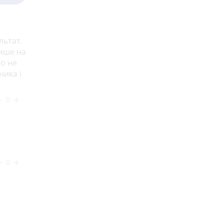
льтат.
лише на
то не
ника і
0
ove
add
0
ove
add