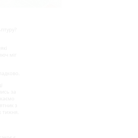
ьптуру?
які
люч міг
падково.
і
лись за
укаємо
ятник з
ж тижня.
такоє є