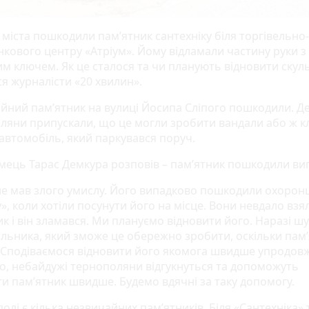
 міста пошкодили пам’ятник сантехніку біля торгівельно-
нкового центру «Атріум». Йому відламали частину руки з
им ключем. Як це сталося та чи планують відновити скул
я журналісти «20 хвилин».
йний пам’ятник на вулиці Йосипа Сліпого пошкодили. Де
ляни припускали, що це могли зробити вандали або ж к
 автомобіль, який паркувався поруч.
мець Тарас Демкура розповів – пам’ятник пошкодили ви
 не мав злого умислу. Його випадково пошкодили охоронц
», коли хотіли посунути його на місце. Вони невдало взя
к і він зламався. Ми плануємо відновити його. Наразі ш
льника, який зможе це обережно зробити, оскільки пам’
 Сподіваємося відновити його якомога швидше упродов
, небайдужі тернополяни відгукнуться та допоможуть
ти пам’ятник швидше. Будемо вдячні за таку допомогу.
олі є кілька незвичайних пам’ятників. Біля «Сантехніка» 