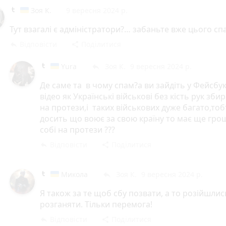
Зоя К.
9 вересня 2024 р.
Тут взагалі є адміністратори?… забаньте вже цього сп
Відповісти
Поділитися
reply
share
Yura
Зоя К.
9 вересня 2024 р.
reply
Де саме та в чому спам?а ви зайдіть у Фейсбук
відео як Українські військові без кість рук зби
на протези,і таких військових дуже багато,то
досить що воює за свою країну то має ще гро
собі на протези ???
Відповісти
Поділитися
reply
share
Микола
Зоя К.
9 вересня 2024 р.
reply
Я також за те щоб сбу позвати, а то розійшлис
розганяти. Тільки перемога!
Відповісти
Поділитися
reply
share