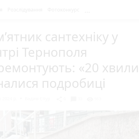
...
я
Розслідування
Фотоконкурс
’ятник сантехніку у
трі Тернополя
ремонтують: «20 хвил
налися подробиці
 2024 р.
Вадим Єпур
chat_bubble
share
visibility
0
33
563