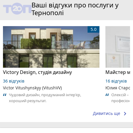
Ваші відгуки про послуги у
Тернополі
5.0
Victory Design, студія дизайну
Майстер ма
36 відгуків
16 відгуків
Victor Vitushynskyy (VitushVV)
Юлия Старос
Чудовий дизайн, продуманий інтер'єр,
Олексій – н
хороший результат.
професіонал
відповідал
відчувається
keyboard_arrow_right
Дивитись ще