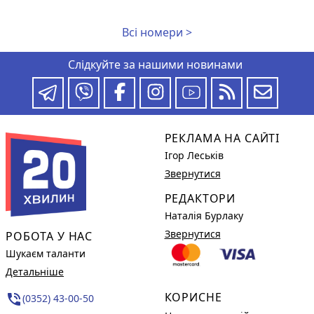
Всі номери >
Слідкуйте за нашими новинами
РЕКЛАМА НА САЙТІ
Ігор Леськів
Звернутися
РЕДАКТОРИ
Наталія Бурлаку
Звернутися
РОБОТА У НАС
Шукаєм таланти
Детальніше
КОРИСНЕ
phone_in_talk
(0352) 43-00-50