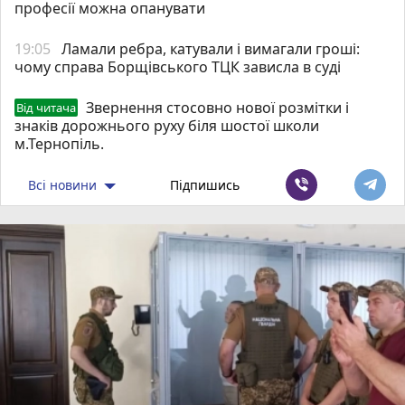
професії можна опанувати
19:05
Ламали ребра, катували і вимагали гроші:
чому справа Борщівського ТЦК зависла в суді
Звернення стосовно нової розмітки і
Від читача
знаків дорожнього руху біля шостої школи
м.Тернопіль.
Всі новини
Підпишись