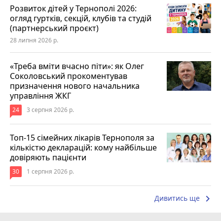
Розвиток дітей у Тернополі 2026:
огляд гуртків, секцій, клубів та студій
(партнерський проєкт)
28 липня 2026 р.
«Треба вміти вчасно піти»: як Олег
Соколовський прокоментував
призначення нового начальника
управління ЖКГ
24
3 серпня 2026 р.
Топ-15 сімейних лікарів Тернополя за
кількістю декларацій: кому найбільше
довіряють пацієнти
30
1 серпня 2026 р.
keyboard_arrow_right
Дивитись ще