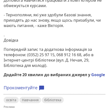
Допомога навчитися працювати з комп'ютером не
обмежується курсами.
- Тернополяни, які уже здобули базові знання,
приходять до нас знову, якщо щось призабули, чи
мають питання, - каже Вікторія.
.
Довідка
Попередній запис та додаткова інформація за
телефоном: (0352) 25 97 15, 068 912 16 68, або в
Інтернет-центрі бібліотеки (вул. Д. Нечая, 29,
Бібліотека для молоді).
Додайте 20 хвилин до вибраних джерел у
Google
Прокоментуйте
chat_bubble
освіта
Навчання
бібліотека