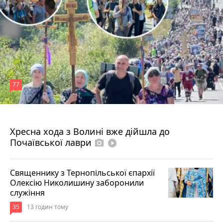
77
Вчора о 12:30
Хресна хода з Волині вже дійшла до
Почаївської лаври
photo_camera
play_circle_filled
Священнику з Тернопільської єпархії
Олексію Николишину заборонили
служіння
35
13 годин тому