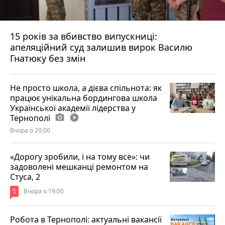
15 років за вбивство випускниці:
апеляційний суд залишив вирок Василю
Гнатюку без змін
Не просто школа, а дієва спільнота: як
працює унікальна бордингова школа
Української академії лідерства у
Тернополі
photo_camera
play_circle_filled
Вчора о 20:00
«Дорогу зробили, і на тому все»: чи
задоволені мешканці ремонтом на
Стуса, 2
5
Вчора о 19:00
Робота в Тернополі: актуальні вакансії