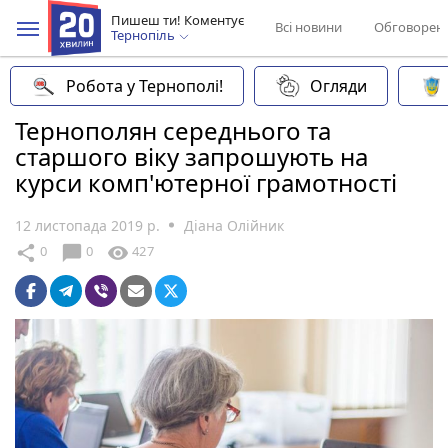
Пишеш ти! Коментує
Всі новини
Обговорен
Тернопіль
Робота у Тернополі!
Огляди
Тернополян середнього та
старшого віку запрошують на
курси комп'ютерної грамотності
12 листопада 2019 р.
Діана Олійник
chat_bubble
share
visibility
0
0
427