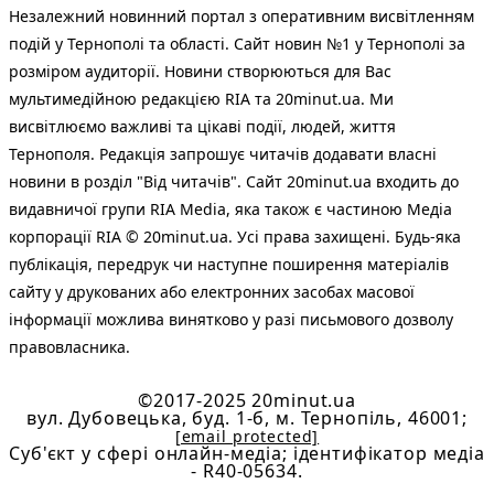
Незалежний новинний портал з оперативним висвітленням
подій у Тернополі та області. Сайт новин №1 у Тернополі за
розміром аудиторії. Новини створюються для Вас
мультимедійною редакцією RIA та 20minut.ua. Ми
висвітлюємо важливі та цікаві події, людей, життя
Тернополя. Редакція запрошує читачів додавати власні
новини в розділ "Від читачів". Сайт 20minut.ua входить до
видавничої групи RIA Media, яка також є частиною Медіа
корпорації RIA © 20minut.ua. Усі права захищені. Будь-яка
публiкацiя, передрук чи наступне поширення матеріалів
сайту у друкованих або електронних засобах масової
інформації можлива винятково у разі письмового дозволу
правовласника.
©2017-2025 20minut.ua
вул. Дубовецька, буд. 1-б, м. Тернопіль, 46001;
[email protected]
Cуб'єкт у сфері онлайн-медіа; ідентифікатор медіа
- R40-05634.