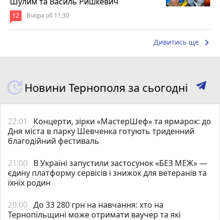
Шулим та Василь Ришкевич
12
Вчора об 11:30
keyboard_arrow_right
Дивитись ще
Новини Тернополя за сьогодні
22:01
Концерти, зірки «МастерШеф» та ярмарок: до
Дня міста в парку Шевченка готують триденний
благодійний фестиваль
21:00
В Україні запустили застосунок «БЕЗ МЕЖ» —
єдину платформу сервісів і знижок для ветеранів та
їхніх родин
20:00
До 33 280 грн на навчання: хто на
Тернопільщині може отримати ваучер та які