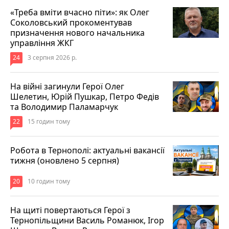
«Треба вміти вчасно піти»: як Олег
Соколовський прокоментував
призначення нового начальника
управління ЖКГ
24
3 серпня 2026 р.
На війні загинули Герої Олег
Шелетин, Юрій Пушкар, Петро Федів
та Володимир Паламарчук
22
15 годин тому
Робота в Тернополі: актуальні вакансії
тижня (оновлено 5 серпня)
20
10 годин тому
На щиті повертаються Герої з
Тернопільщини Василь Романюк, Ігор