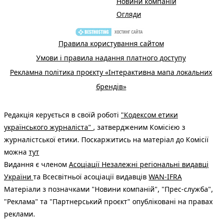
Новини компаній
Огляди
Правила користування сайтом
Умови і правила надання платного доступу
Рекламна політика проєкту «Інтерактивна мапа локальних
брендів»
Редакція керується в своїй роботі
"Кодексом етики
українського журналіста"
, затвердженим Комісією з
журналістської етики. Поскаржитись на матеріал до Комісії
можна
тут
Видання є членом
Асоціації Незалежні регіональні видавці
України
та Всесвітньої асоціації видавців
WAN-IFRA
Матеріали з позначками "Новини компаній", "Прес-служба",
"Реклама" та "Партнерський проєкт" опубліковані на правах
реклами.