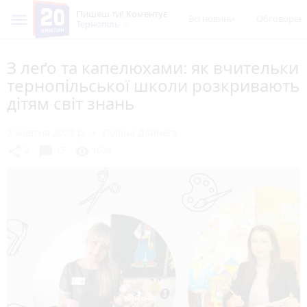
Пишеш ти! Коментує
Всі новини
Обговорен
Тернопіль
З леґо та капелюхами: як вчительки
тернопільської школи розкривають
дітям світ знань
2 жовтня 2022 р.
Поліна Дайнега
chat_bubble
share
visibility
2
15
1624