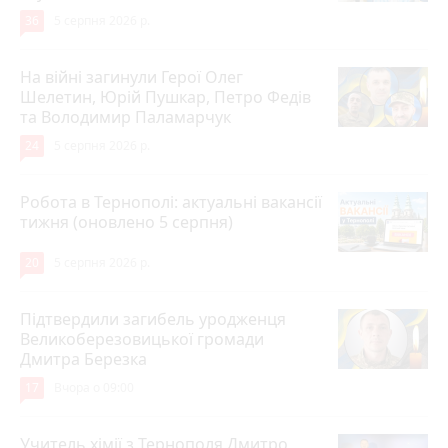
36
5 серпня 2026 р.
На війні загинули Герої Олег
Шелетин, Юрій Пушкар, Петро Федів
та Володимир Паламарчук
24
5 серпня 2026 р.
Робота в Тернополі: актуальні вакансії
тижня (оновлено 5 серпня)
20
5 серпня 2026 р.
Підтвердили загибель уродженця
Великоберезовицької громади
Дмитра Березка
17
Вчора о 09:00
Учитель хімії з Тернополя Дмитро