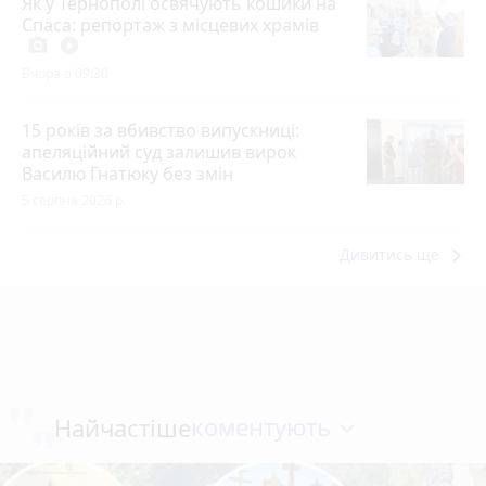
Як у Тернополі освячують кошики на
Спаса: репортаж з місцевих храмів
photo_camera
play_circle_filled
Вчора о 09:30
15 років за вбивство випускниці:
апеляційний суд залишив вирок
Василю Гнатюку без змін
5 серпня 2026 р.
keyboard_arrow_right
Дивитись ще
коментують
Найчастіше