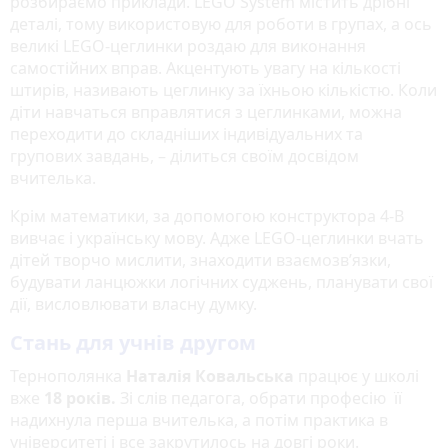
розбираємо приклади. LEGO System містить дрібні
деталі, тому використовую для роботи в групах, а ось
великі LEGO-цеглинки роздаю для виконання
самостійних вправ. Акцентують увагу на кількості
штирів, називають цеглинку за їхньою кількістю. Коли
діти навчаться вправлятися з цеглинками, можна
переходити до складніших індивідуальних та
групових завдань, – ділиться своїм досвідом
вчителька.
Крім математики, за допомогою конструктора 4-В
вивчає і українську мову. Адже LEGO-цеглинки вчать
дітей творчо мислити, знаходити взаємозв’язки,
будувати ланцюжки логічних суджень, планувати свої
дії, висловлювати власну думку.
Стань для учнів другом
Тернополянка
Наталія Ковальська
працює у школі
вже
18 років.
Зі слів педагога, обрати професію її
надихнула перша вчителька, а потім практика в
університеті і все закрутилось на довгі роки.