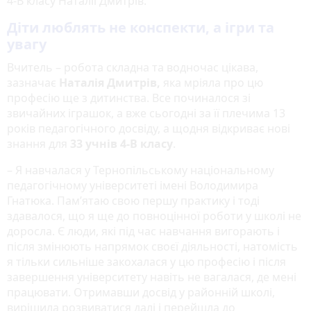
4-В класу Наталії Дмитрів.
Діти люблять не конспекти, а ігри та
увагу
Вчитель – робота складна та водночас цікава,
зазначає
Наталія Дмитрів,
яка
мріяла про цю
професію ще з дитинства. Все починалося зі
звичайних іграшок, а вже сьогодні за її плечима 13
років педагогічного досвіду, а щодня відкриває нові
знання для
33 учнів 4-В класу
.
– Я навчалася у Тернопільському національному
педагогічному університеті імені Володимира
Гнатюка. Пам’ятаю свою першу практику і тоді
здавалося, що я ще до повноцінної роботи у школі не
доросла. Є люди, які під час навчання вигорають і
після змінюють напрямок своєї діяльності, натомість
я тільки сильніше закохалася у цю професію і після
завершення університету навіть не вагалася, де мені
працювати. Отримавши досвід у районній школі,
вирішила розвиватися далі і перейшла до