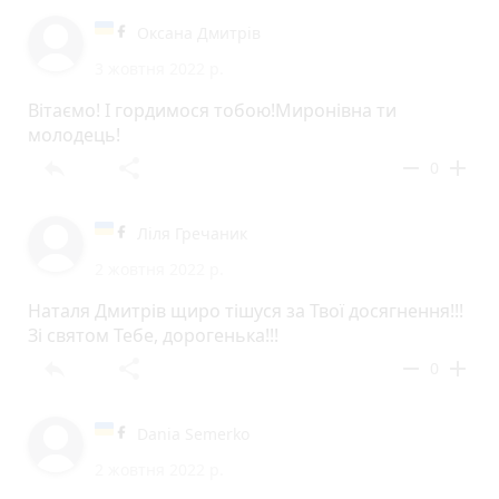
Оксана Дмитрів
3 жовтня 2022 р.
Вітаємо! І гордимося тобою!Миронівна ти
молодець!
reply
share
remove
add
0
Ліля Гречаник
2 жовтня 2022 р.
Наталя Дмитрів щиро тішуся за Твої досягнення!!!
Зі святом Тебе, дорогенька!!!
reply
share
remove
add
0
Dania Semerko
2 жовтня 2022 р.