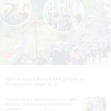
81
4 серпня 2026 р.
Хресна хода з Волині вже дійшла до
Почаївської лаври
photo_camera
play_circle_filled
Священнику з Тернопільської єпархії
Олексію Николишину заборонили
служіння