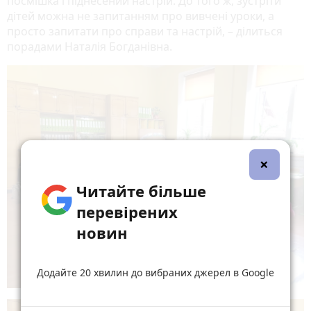
посмішка і піднесений настрій. До того ж, зустріти
дітей можна не запитанням про вивчені уроки, а
просто запитати про справи та настрій, – ділиться
порадами Наталія Богданівна.
×
Читайте більше
перевірених
новин
Додайте 20 хвилин до вибраних джерел в Google