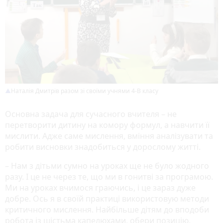
Наталія Дмитрів разом зі своїми учнями 4-В класу
Основна задача для сучасного вчителя – не
перетворити дитину на комору формул, а навчити її
мислити. Адже саме мислення, вміння аналізувати та
робити висновки знадобиться у дорослому житті.
– Нам з дітьми сумно на уроках ще не було жодного
разу. І це не через те, що ми в гонитві за програмою.
Ми на уроках вчимося граючись, і це зараз дуже
добре. Ось я в своїй практиці використовую методи
критичного мислення. Найбільше дітям до вподоби
робота із шістьма капелюхами, обери позицію,