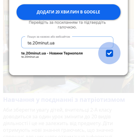
ДОДАТИ 20 ХВИЛИН В GOOGLE
Навчання у поєднанні з патріотизмом
Аби зберегти увагу дітей, вчительці 2-А класу
доводиться за один урок змінити до 20 видів
діяльності і це не залежить від предмету. Діти
отримують нові знання граючись, що значно
спрощує для них шлях отримання інформації.