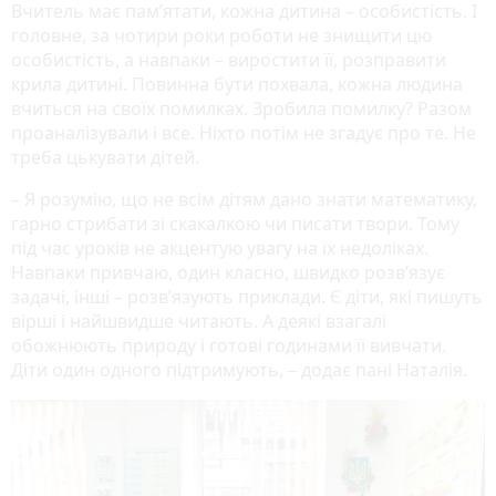
Вчитель має пам’ятати, кожна дитина – особистість. І
головне, за чотири роки роботи не знищити цю
особистість, а навпаки – виростити її, розправити
крила дитині. Повинна бути похвала, кожна людина
вчиться на своїх помилках. Зробила помилку? Разом
проаналізували і все. Ніхто потім не згадує про те. Не
треба цькувати дітей.
– Я розумію, що не всім дітям дано знати математику,
гарно стрибати зі скакалкою чи писати твори. Тому
під час уроків не акцентую увагу на їх недоліках.
Навпаки привчаю, один класно, швидко розв’язує
задачі, інші – розв’язують приклади. Є діти, які пишуть
вірші і найшвидше читають. А деякі взагалі
обожнюють природу і готові годинами її вивчати.
Діти один одного підтримують, – додає пані Наталія.