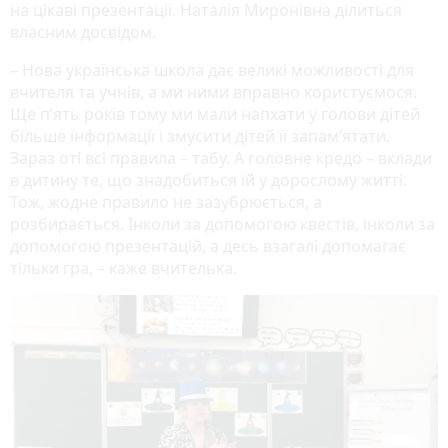
на цікаві презентації. Наталія Миронівна ділиться
власним досвідом.
– Нова українська школа дає великі можливості для
вчителя та учнів, а ми ними вправно користуємося.
Ще п’ять років тому ми мали напхати у голови дітей
більше інформації і змусити дітей її запам’ятати.
Зараз оті всі правила – табу. А головне кредо – вклади
в дитину те, що знадобиться їй у дорослому житті.
Тож, жодне правило не зазубрюється, а
розбирається. Інколи за допомогою квестів, інколи за
допомогою презентацій, а десь взагалі допомагає
тільки гра, – каже вчителька.