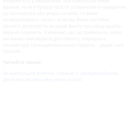
вбираються у вишиванки. Але найбільше мене
вражає, коли я прошу просто розмалювати квадратик
на математиці або рядок на мові, то вони
розфарбовують синім і жовтим. Вони постійно
просять розповісти їм цікаві факти про нашу країну і
уважно слухають. Я вважаю, що це правильно, адже
ми маємо виховувати достойного, порядного,
інноватора, громадянина нашої України, – додає пані
Наталія.
Читайте також:
Як найкращий вчитель України із Заліщиків Василь
Дяків змінив звичайні уроки історії