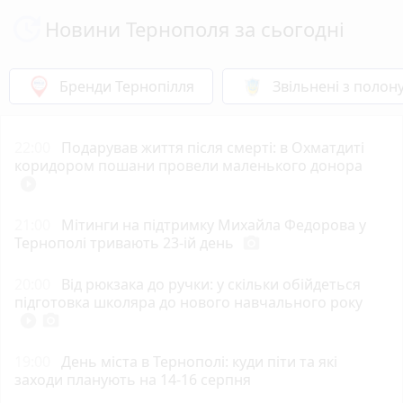
Новини Тернополя за сьогодні
Бренди Тернопілля
Звільнені з полон
22:00
Подарував життя після смерті: в Охматдиті
коридором пошани провели маленького донора
play_circle_filled
21:00
Мітинги на підтримку Михайла Федорова у
Тернополі тривають 23-ій день
photo_camera
20:00
Від рюкзака до ручки: у скільки обійдеться
підготовка школяра до нового навчального року
play_circle_filled
photo_camera
19:00
День міста в Тернополі: куди піти та які
заходи планують на 14-16 серпня