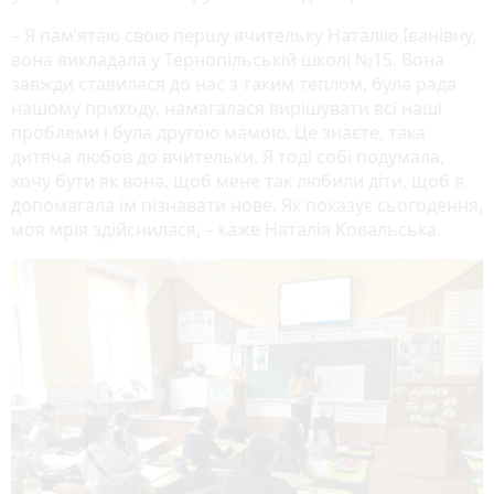
– Я пам’ятаю свою першу вчительку Наталію Іванівну,
вона викладала у Тернопільській школі №15. Вона
завжди ставилася до нас з таким теплом, була рада
нашому приходу, намагалася вирішувати всі наші
проблеми і була другою мамою. Це знаєте, така
дитяча любов до вчительки. Я тоді собі подумала,
хочу бути як вона, щоб мене так любили діти, щоб я
допомагала їм пізнавати нове. Як показує сьогодення,
моя мрія здійснилася, – каже Наталія Ковальська.