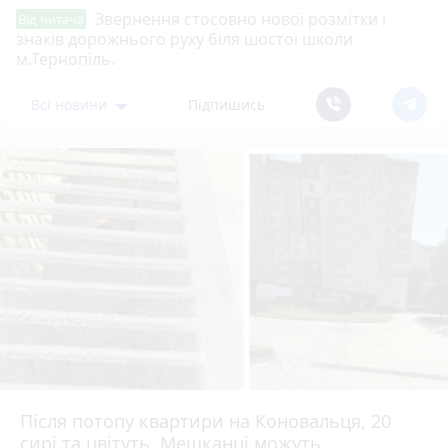
Звернення стосовно нової розмітки і
Від читача
знаків дорожнього руху біля шостої школи
м.Тернопіль.
Всі новини
Підпишись
Після потопу квартири на Коновальця, 20
сирі та цвітуть. Мешканці можуть