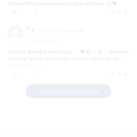
Наталя Миронівна найкраща вчителька 🤗❤️
reply
share
remove
add
0
Olya Bilyk-Weselowska
2 жовтня 2022 р.
Наталія Дмитрів найкраща 👍🏻❤️📚👏🏻💐🙌🏻дякуємо
за Вашу працю ,терпіння і знання наших дітей 🤍
🤍🤍🤍🤍🤍🤍
reply
share
remove
add
0
Дивитись ще 11 відповідей