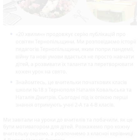
«20 хвилин» продовжує серію публікацій про
освітян Тернопільщини. Ми розповідаємо історії
педагогів Тернопільщини, яким попри пандемії,
війну та нові умови вдається не просто навчати
дітей, а розвивати їх таланти та перетворювати
кожен урок на свято.
Знайомтесь, це вчительки початкових класів
школи №18 з Тернополя Наталія Ковальська та
Наталія Дмитрів. Сьогодні під їх опікою перші
знання отримують учні 2-А та 4-В класів.
Ми завітали на уроки до вчителів та побачили, як це
бути мотиватором для дітей. Розкажемо про кожну
вчительку окремо, а розпочнемо з класної керівниці