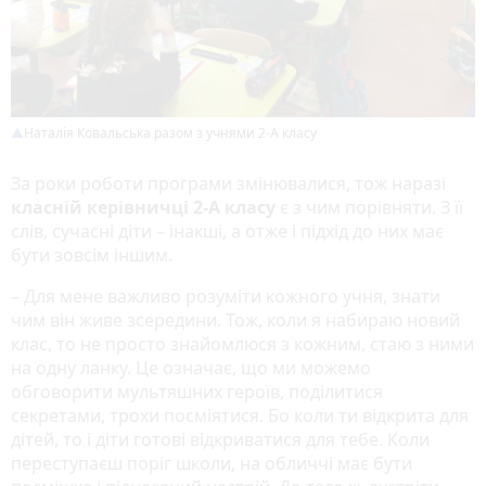
Наталія Ковальська разом з учнями 2-А класу
За роки роботи програми змінювалися, тож наразі
класній керівничці 2-А класу
є з чим порівняти. З її
слів, сучасні діти – інакші, а отже і підхід до них має
бути зовсім іншим.
– Для мене важливо розуміти кожного учня, знати
чим він живе зсередини. Тож, коли я набираю новий
клас, то не просто знайомлюся з кожним, стаю з ними
на одну ланку. Це означає, що ми можемо
обговорити мультяшних героїв, поділитися
секретами, трохи посміятися. Бо коли ти відкрита для
дітей, то і діти готові відкриватися для тебе. Коли
переступаєш поріг школи, на обличчі має бути